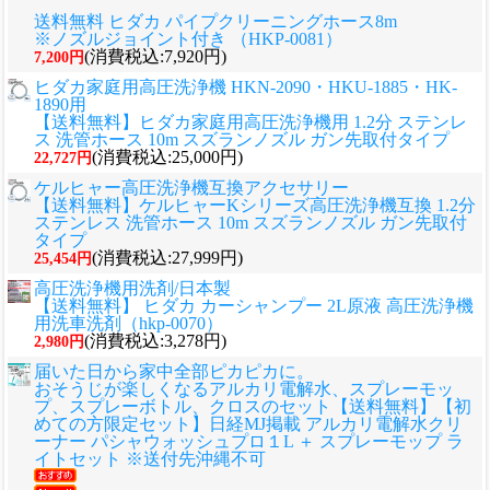
送料無料 ヒダカ パイプクリーニングホース8m
※ノズルジョイント付き （HKP-0081）
(消費税込:7,920円)
7,200円
ヒダカ家庭用高圧洗浄機 HKN-2090・HKU-1885・HK-
1890用
【送料無料】ヒダカ家庭用高圧洗浄機用 1.2分 ステンレ
ス 洗管ホース 10m スズランノズル ガン先取付タイプ
(消費税込:25,000円)
22,727円
ケルヒャー高圧洗浄機互換アクセサリー
【送料無料】ケルヒャーKシリーズ高圧洗浄機互換 1.2分
ステンレス 洗管ホース 10m スズランノズル ガン先取付
タイプ
(消費税込:27,999円)
25,454円
高圧洗浄機用洗剤/日本製
【送料無料】 ヒダカ カーシャンプー 2L原液 高圧洗浄機
用洗車洗剤（hkp-0070）
(消費税込:3,278円)
2,980円
届いた日から家中全部ピカピカに。
おそうじが楽しくなるアルカリ電解水、スプレーモッ
プ、スプレーボトル、クロスのセット
【送料無料】【初
めての方限定セット】日経MJ掲載 アルカリ電解水クリ
ーナー パシャウォッシュプロ１L ＋ スプレーモップ ラ
イトセット ※送付先沖縄不可