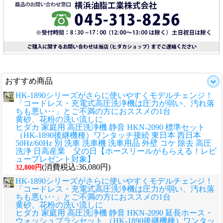
おすすめ商品
HK-1890シリーズがさらに使いやすくモデルチェンジ！
「コードレス・充電式高圧洗浄機は圧力が弱い、汚れ落
ちも悪い‥」とご不満の方におススメの1台
黄砂、花粉の洗い流しに
ヒダカ 家庭用 高圧洗浄機 静音 HKN-2090 標準セット
（HK-1890後継機種）ワンタッチ接続 東日本 西日本
50Hz/60Hz 別 洗車 洗車機 洗車用品 外壁 コケ 除去 高圧
洗浄 日高産業 父の日【ホースリールがもらえる！レビ
ュープレゼント対象】
(消費税込:36,080円)
32,800円
HK-1890シリーズがさらに使いやすくモデルチェンジ！
「コードレス・充電式高圧洗浄機は圧力が弱い、汚れ落
ちも悪い‥」とご不満の方におススメの1台
黄砂、花粉の洗い流しに
ヒダカ 家庭用 高圧洗浄機 静音 HKN-2090 延長ホース・
ウォッシュブラシセット （HK-1890後継機種）ワンタッ