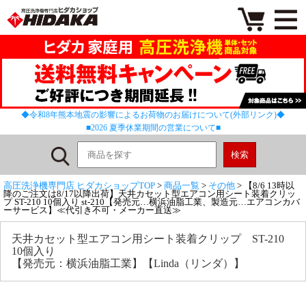
◆令和8年熊本地震の影響によるお荷物のお届けについて(外部リンク)◆
■2026 夏季休業期間の営業について■
高圧洗浄機専門店 ヒダカショップTOP
>
商品一覧
>
その他
> 【8/6 13時以
降のご注文は8/17以降出荷】天井カセット型エアコン用シート装着クリッ
プ ST-210 10個入り st-210【発売元…横浜油脂工業、製造元…エアコンカバ
ーサービス】≪代引き不可・メーカー直送≫
天井カセット型エアコン用シート装着クリップ ST-210
10個入り
【発売元：横浜油脂工業】【Linda（リンダ）】