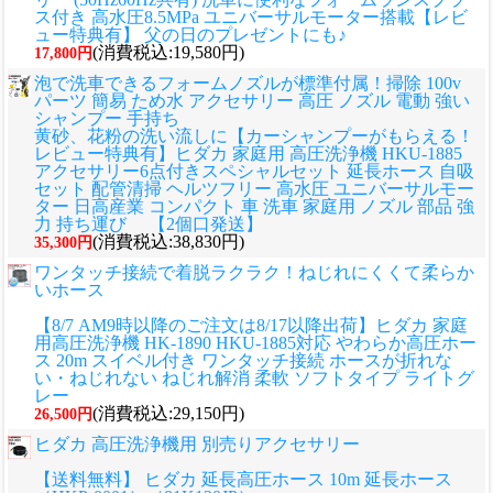
ス付き 高水圧8.5MPa ユニバーサルモーター搭載【レビ
ュー特典有】 父の日のプレゼントにも♪
(消費税込:19,580円)
17,800円
泡で洗車できるフォームノズルが標準付属！掃除 100v
パーツ 簡易 ため水 アクセサリー 高圧 ノズル 電動 強い
シャンプー 手持ち
黄砂、花粉の洗い流しに
【カーシャンプーがもらえる！
レビュー特典有】ヒダカ 家庭用 高圧洗浄機 HKU-1885
アクセサリー6点付きスペシャルセット 延長ホース 自吸
セット 配管清掃 ヘルツフリー 高水圧 ユニバーサルモー
ター 日高産業 コンパクト 車 洗車 家庭用 ノズル 部品 強
力 持ち運び 【2個口発送】
(消費税込:38,830円)
35,300円
ワンタッチ接続で着脱ラクラク！ねじれにくくて柔らか
いホース
【8/7 AM9時以降のご注文は8/17以降出荷】ヒダカ 家庭
用高圧洗浄機 HK-1890 HKU-1885対応 やわらか高圧ホー
ス 20m スイベル付き ワンタッチ接続 ホースが折れな
い・ねじれない ねじれ解消 柔軟 ソフトタイプ ライトグ
レー
(消費税込:29,150円)
26,500円
ヒダカ 高圧洗浄機用 別売りアクセサリー
【送料無料】 ヒダカ 延長高圧ホース 10m 延長ホース