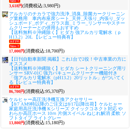
(消費税込:3,980円)
3,618円
アルカリのチカラで強力洗浄_消臭_除菌カークリーニン
グ業務用 車内布座席シート_天井_天張り_内張り_ダッ
シュボード_ボディ_ガラス面_ミラー_リンサーやスチー
ムクリーナーとの併用もおすすめ
【送料無料※沖縄除く】ヒダカ 強アルカリ電解水（ｐ
H13.2）20L 【レビュー特典有】
(消費税込:18,700円)
17,000円
【日刊自動車新聞 掲載】これ1台で2役！中古車業の方に
オススメ
【送料無料※沖縄除く】ヒダカ シートクリーニング用リ
ンサー SRV-01C 強力バキュームクリーナー機能付き
「強アルカリ電解水（pH13.2）20リットル」がついてく
る【レビュー特典有】
(消費税込:95,370円)
86,700円
ケルヒャー高圧洗浄機互換アクセサリー
【8/7 AM9時以降のご注文は8/17以降出荷】ケルヒャー
家庭用高圧洗浄機 Kシリーズ クイックコネクト対応 や
わらか高圧ホース 10ｍ 片側スイベル ねじれ解消 柔軟 ソ
フトタイプ ライトグレー
(消費税込:15,180円)
13,800円