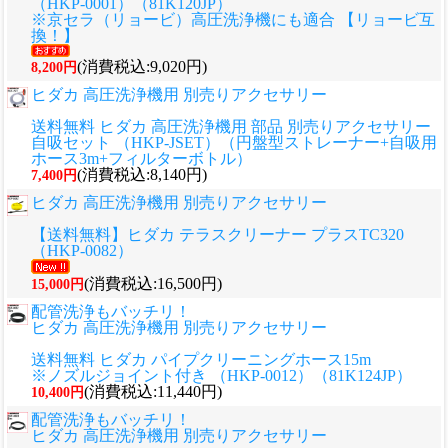
（HKP-0001）（81K120JP）
※京セラ（リョービ）高圧洗浄機にも適合 【リョービ互
換！】
(消費税込:9,020円)
8,200円
ヒダカ 高圧洗浄機用 別売りアクセサリー
送料無料 ヒダカ 高圧洗浄機用 部品 別売りアクセサリー
自吸セット （HKP-JSET）（円盤型ストレーナー+自吸用
ホース3m+フィルターボトル）
(消費税込:8,140円)
7,400円
ヒダカ 高圧洗浄機用 別売りアクセサリー
【送料無料】ヒダカ テラスクリーナー プラスTC320
（HKP-0082）
(消費税込:16,500円)
15,000円
配管洗浄もバッチリ！
ヒダカ 高圧洗浄機用 別売りアクセサリー
送料無料 ヒダカ パイプクリーニングホース15m
※ノズルジョイント付き （HKP-0012）（81K124JP）
(消費税込:11,440円)
10,400円
配管洗浄もバッチリ！
ヒダカ 高圧洗浄機用 別売りアクセサリー