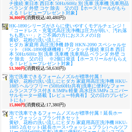
チ接続 東日本 西日本 50Hz/60Hz 別 洗車 洗車機 洗車用品
ベランダ 外壁 コケ 除去 父の日【ホースリールがもら
える！レビュープレゼント対象】
(消費税込:40,480円)
36,800円
HK-1890シリーズがさらに使いやすくモデルチェンジ！
「コードレス・充電式高圧洗浄機は圧力が弱い、汚れ落
ちも悪い‥」とご不満の方におススメの1台
黄砂、花粉の洗い流しに
ヒダカ 家庭用 高圧洗浄機 静音 HKN-2090 スペシャルセ
ット （HK-1890後継機種）ワンタッチ接続 東日本 西日
本 50Hz/60Hz 別 洗車 洗車機 洗車用品 ベランダ 外壁 コ
ケ 除去 父の日 ※2個口発送【ホースリールがもらえ
る！レビュープレゼント対象】
(消費税込:58,630円)
53,300円
泡で洗車できるフォームノズルが標準付属！
黄砂、花粉の洗い流しに
ヒダカ 家庭用高圧洗浄機 HKU-
1885 ヘルツフリー (50Hz60Hz共有)洗車に便利なフォー
ムランスプラス付き 8.5MPa 軽量 高水圧8.5MPa ユニバー
サルモーター搭載【レビュー特典有】 父の日のプレゼン
トにも♪
(消費税込:17,380円)
15,800円
泡で洗車できるフォームノズルが標準付属！延長ホー
ス・ウォッシュブラシ付きセット
黄砂、花粉の洗い流しに
ヒダカ 家庭用高圧洗浄機 HKU-
1885 2点セット(延長ホース+ウォッシュブラシ) ヘルツフ
リー (50Hz60Hz共有) 洗車に便利なフォームランスプラ