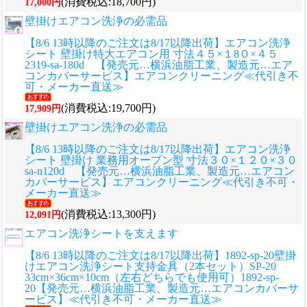
(消費税込:18,700円)
17,000円
壁掛けエアコン洗浄の必需品
【8/6 13時以降のご注文は8/17以降出荷】エアコン洗浄
シート 壁掛け特大エアコン用 寸法４５×１8０×４５
2319-sa-180d 【発売元…横浜油脂工業、製造元…エア
コンカバーサービス】エアコンクリーニング≪代引き不
可・メーカー直送≫
(消費税込:19,700円)
17,909円
壁掛けエアコン洗浄の必需品
【8/6 13時以降のご注文は8/17以降出荷】エアコン洗浄
シート 壁掛け 業務用オープン型 寸法３０×１２０×３０
sa-n120d 【発売元…横浜油脂工業、製造元…エアコン
カバーサービス】エアコンクリーニング≪代引き不可・
メーカー直送≫
(消費税込:13,300円)
12,091円
エアコン洗浄シートを支えます
【8/6 13時以降のご注文は8/17以降出荷】1892-sp-20壁掛
けエアコン洗浄シート支持金具（2本セット）SP-20
33cm×36cm×10cm（左右どちらでも使用可）1892-sp-
20【発売元…横浜油脂工業、製造元…エアコンカバーサ
ービス】≪代引き不可・メーカー直送≫