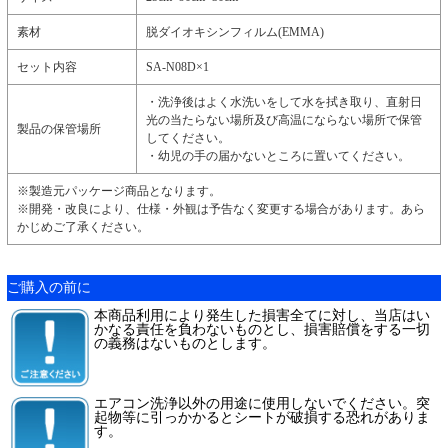
素材
脱ダイオキシンフィルム(EMMA)
セット内容
SA-N08D×1
・洗浄後はよく水洗いをして水を拭き取り、直射日
光の当たらない場所及び高温にならない場所で保管
製品の保管場所
してください。
・幼児の手の届かないところに置いてください。
※製造元パッケージ商品となります。
※開発・改良により、仕様・外観は予告なく変更する場合があります。あら
かじめご了承ください。
ご購入の前に
本商品利用により発生した損害全てに対し、当店はい
かなる責任を負わないものとし、損害賠償をする一切
の義務はないものとします。
エアコン洗浄以外の用途に使用しないでください。突
起物等に引っかかるとシートが破損する恐れがありま
す。