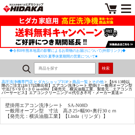
◆令和8年熊本地震の影響によるお荷物のお届けについて(外部リンク)◆
■2026 夏季休業期間の営業について■
高圧洗浄機専門店 ヒダカショップTOP
>
商品一覧
>
その他
> 【8/6 13時以
降のご注文は8/17以降出荷】エアコン洗浄シート 壁掛け 一般用オープン型
寸法2５×９０×３０ sa-n08d 【発売元…横浜油脂工業、製造元…エアコンカ
バーサービス】エアコンクリーニング≪代引き不可・メーカー直送≫
壁掛用エアコン洗浄シート SA-N08D
一般用オープン型 寸法 高さ25×幅90×奥行30ｃｍ
【発売元：横浜油脂工業】【Linda（リンダ）】