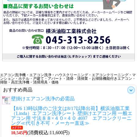
エアコン洗浄機・エアコン洗浄・ハウスクリーニング・エアコンクリーニング・マ
ンション・ホテル・戸建て・アパート・清掃・清掃業・お掃除機能付きエアコン・
掃除・高圧洗浄機・清掃用具・価格
おすすめ商品
壁掛けエアコン洗浄の必需品
【8/6 13時以降のご注文は8/17以降出荷】横浜油脂工業
（Linda）エアコン洗浄シート 壁掛けエアコン用 一般エ
アコン用 寸法８８×４０×４０ 4697 エアコンクリーニ
ング≪代引き不可・メーカー直送≫
(消費税込:11,600円)
10,545円