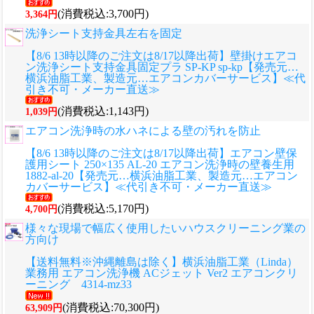
(消費税込:3,700円)
3,364円
洗浄シート支持金具左右を固定
【8/6 13時以降のご注文は8/17以降出荷】壁掛けエアコ
ン洗浄シート支持金具固定プラ SP-KP sp-kp【発売元…
横浜油脂工業、製造元…エアコンカバーサービス】≪代
引き不可・メーカー直送≫
(消費税込:1,143円)
1,039円
エアコン洗浄時の水ハネによる壁の汚れを防止
【8/6 13時以降のご注文は8/17以降出荷】エアコン壁保
護用シート 250×135 AL-20 エアコン洗浄時の壁養生用
1882-al-20【発売元…横浜油脂工業、製造元…エアコン
カバーサービス】≪代引き不可・メーカー直送≫
(消費税込:5,170円)
4,700円
様々な現場で幅広く使用したいハウスクリーニング業の
方向け
【送料無料※沖縄離島は除く】横浜油脂工業（Linda）
業務用 エアコン洗浄機 ACジェット Ver2 エアコンクリ
ーニング 4314-mz33
(消費税込:70,300円)
63,909円