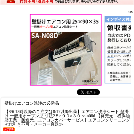
壁掛けエアコン洗浄の必需品
【8/6 13時以降のご注文は8/17以降出荷】エアコン洗浄シート 壁掛
け 一般用オープン型 寸法2５×９０×３０ sa-n08d 【発売元…横浜油
脂工業、製造元…エアコンカバーサービス】エアコンクリーニング
≪代引き不可・メーカー直送≫