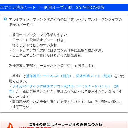
エアコン洗浄シート（一般用オープン型）SA-N08Dの特徴
アルミフィン、ファンを洗浄するのに作業しやすいフルオープンタイプの
洗浄カバーです。
・前面オープンタイプで作業しやすい。
・両サイドに飛散防止プレート付き。
・軽くソフトで使いやすい素材。
・シートとエアコンの間にはさむ水漏れを防止板１枚が付属。
・ゴムでエアコン本体にかけるだけの簡単装着。
洗浄廃液は下部のホースをバケツ等で受けて回収します。
・養生には
壁保護用シートAL-20（別売）
、
防水作業マット（別売）
をご使
用ください。
・
フルカバータイプの壁掛エアコン洗浄カバー（ＳＡ－８０１Ｄ）（別
売）
と一緒にご用意いただき、現場の状況に応じて使用することをおすす
めいたします！
・開口部が広いため充分な養生が必要となります。特に天井部分の養生に
ご注意下さい。