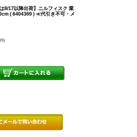
文は8/17以降出荷】ニルフィスク 業
m ( 6404369 ) ≪代引き不可・メ
2円)