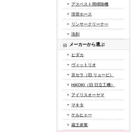
アスベスト用掃除機
洗管ホース
リンサークリーナー
洗剤
メーカーから選ぶ
ヒダカ
ヴィットリオ
京セラ（旧 リョービ）
HiKOKI（旧 日立工機）
アイリスオーヤマ
マキタ
ケルヒャー
蔵王産業