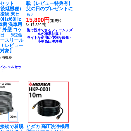
ルセット
載【レビュー特典有】
90後継機種）
父の日のプレゼントに
接続 東日
も♪
0Hz/60Hz
15,800円
(消費税
車機 洗車用
込:17,380円)
 外壁 コケ
泡で洗車できるフォームノズ
ルが標準付属！
日 ※2個
ライトな使用に便利な軽量・
ホースリール
小型高圧洗浄機
る！レビュー
ト対象】
円
(消費税
スペシャルセッ
ト！
チ接続で着脱
ヒダカ 高圧洗浄機用