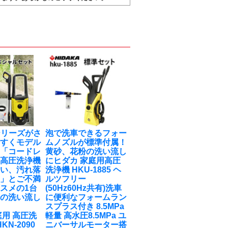
0シリーズがさ
泡で洗車できるフォー
やすくモデル
ムノズルが標準付属！
！「コードレ
黄砂、花粉の洗い流し
式高圧洗浄機
に
ヒダカ 家庭用高圧
弱い、汚れ落
洗浄機 HKU-1885 ヘ
‥」とご不満
ルツフリー
スメの1台
(50Hz60Hz共有)洗車
粉の洗い流し
に便利なフォームラン
スプラス付き 8.5MPa
庭用 高圧洗
軽量 高水圧8.5MPa ユ
KN-2090
ニバーサルモーター搭