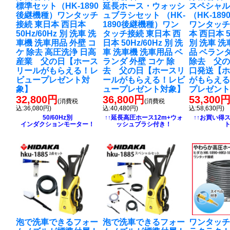
標準セット（HK-1890
延長ホース・ウォッシ
スペシャ
後継機種）ワンタッチ
ュブラシセット （HK-
（HK-18
接続 東日本 西日本
1890後継機種）ワン
ワンタッチ
50Hz/60Hz 別 洗車 洗
タッチ接続 東日本 西
本 西日本 5
車機 洗車用品 外壁 コ
日本 50Hz/60Hz 別 洗
別 洗車 洗
ケ 除去 高圧洗浄 日高
車 洗車機 洗車用品 ベ
品 ベランダ
産業 父の日【ホース
ランダ 外壁 コケ 除
除去 父の
リールがもらえる！レ
去 父の日【ホースリ
口発送【
ビュープレゼント対
ールがもらえる！レビ
がもらえ
象】
ュープレゼント対象】
プレゼン
32,800円
36,800円
53,300
(消費税
(消費税
込:36,080円)
込:40,480円)
込:58,630円)
50/60Hz別
↑↑延長高圧ホース12m+ウォ
↑↑お買い得
インダクションモーター！
ッシュブラシ付き！
泡で洗車できるフォー
泡で洗車できるフォー
ワンタッ