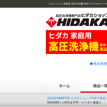
ニルフィスク 業務用 高圧洗浄機 別売りアクセサリーケミカル フ
◆熊本県熊
高圧洗浄機専門店 ヒダカショップTOP
>
商品
6404369 ) ≪代引き不可・メーカー直送≫