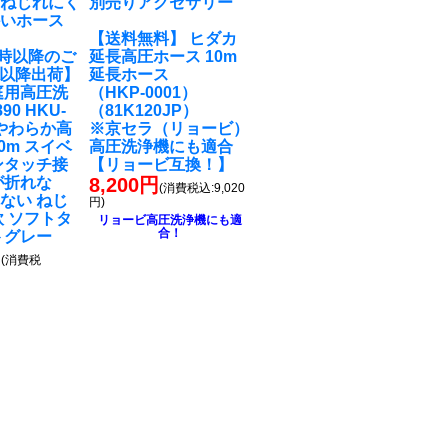
！ねじれにく
別売りアクセサリー
かいホース
【送料無料】 ヒダカ
M9時以降のご
延長高圧ホース 10m
7以降出荷】
延長ホース
庭用高圧洗
（HKP-0001）
90 HKU-
（81K120JP）
 やわらか高
※京セラ（リョービ）
0m スイベ
高圧洗浄機にも適合
ンタッチ接
【リョービ互換！】
が折れな
8,200円
(消費税込:9,020
ない ねじ
円)
軟 ソフトタ
リョービ高圧洗浄機にも適
合！
トグレー
円
(消費税