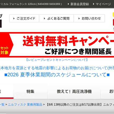
新規会員登録
マイページ
ォームランス 120cm ( 6404369 6404369 )
【レビュープレゼントキャンペーンについて】
本地方を震源とする地震の影響によるお荷物のお届けについて(外
■2026 夏季休業期間のスケジュールについて■
一覧
>
ニルフィスク 業務用製品
> 【8/6 13時以降のご注文は8/17以降出荷】ニルフィ