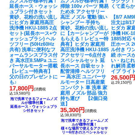
ムノズルが標準付属！
ムノズルが標準付属！
ラクラク
延長ホース・ウォッシ
掃除 100v パーツ 簡易
くて柔ら
ュブラシ付きセット
ため水 アクセサリー
黄砂、花粉の洗い流し
高圧 ノズル 電動 強い
【8/7 A
に
ヒダカ 家庭用高圧
シャンプー 手持ち
注文は8/1
洗浄機 HKU-1885 2点
黄砂、花粉の洗い流し
ヒダカ 家
セット(延長ホース+ウ
に
【カーシャンプーが
浄機 HK-18
ォッシュブラシ) ヘル
もらえる！レビュー特
1885対応
ツフリー (50Hz60Hz
典有】ヒダカ 家庭用
圧ホース 2
共有) 洗車に便利なフ
高圧洗浄機 HKU-1885
ル付き ワ
ォームランスプラス付
アクセサリー6点付き
続 ホース
き 高水圧8.5MPa ユニ
スペシャルセット 延
い・ねじれ
バーサルモーター搭載
長ホース 自吸セット
れ解消 柔
【レビュー特典有】
配管清掃 ヘルツフリ
イプ ライ
父の日のプレゼントに
ー 高水圧 ユニバーサ
26,500
も♪
ルモーター 日高産業
込:29,150円)
17,800円
コンパクト 車 洗車 家
(消費税
庭用 ノズル 部品 強力
込:19,580円)
持ち運び 【2個口発
泡で洗車できるフォームノズ
ルが標準付属！
送】
延長ホース・ウォッシュブラ
35,300円
シ付きセット
(消費税
込:38,830円)
泡で洗車できるフォームノズ
ルが標準付属！
様々な場所で使えるアクセサ
リー6付きのスペシャルセッ