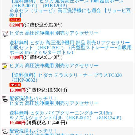
【送料無料】 ヒダカ 延長高圧ホース 10m 延長ホース
（HKP-0001）（81K120JP）
※京セラ（リョービ）高圧洗浄機にも適合 【リョービ互
換！】
(消費税込:9,020円)
8,200円
ヒダカ 高圧洗浄機用 別売りアクセサリー
送料無料 ヒダカ 高圧洗浄機用 部品 別売りアクセサリー
自吸セット （HKP-JSET）（円盤型ストレーナー+自吸用
ホース3m+フィルターボトル）
(消費税込:8,140円)
7,400円
ヒダカ 高圧洗浄機用 別売りアクセサリー
【送料無料】ヒダカ テラスクリーナー プラスTC320
（HKP-0082）
(消費税込:16,500円)
15,000円
配管洗浄もバッチリ！
ヒダカ 高圧洗浄機用 別売りアクセサリー
送料無料 ヒダカ パイプクリーニングホース15m
※ノズルジョイント付き （HKP-0012）（81K124JP）
(消費税込:11,440円)
10,400円
配管洗浄もバッチリ！