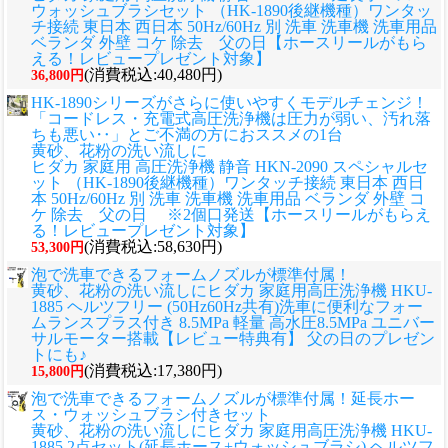
ウォッシュブラシセット （HK-1890後継機種）ワンタッ
チ接続 東日本 西日本 50Hz/60Hz 別 洗車 洗車機 洗車用品
ベランダ 外壁 コケ 除去 父の日【ホースリールがもら
える！レビュープレゼント対象】
(消費税込:40,480円)
36,800円
HK-1890シリーズがさらに使いやすくモデルチェンジ！
「コードレス・充電式高圧洗浄機は圧力が弱い、汚れ落
ちも悪い‥」とご不満の方におススメの1台
黄砂、花粉の洗い流しに
ヒダカ 家庭用 高圧洗浄機 静音 HKN-2090 スペシャルセ
ット （HK-1890後継機種）ワンタッチ接続 東日本 西日
本 50Hz/60Hz 別 洗車 洗車機 洗車用品 ベランダ 外壁 コ
ケ 除去 父の日 ※2個口発送【ホースリールがもらえ
る！レビュープレゼント対象】
(消費税込:58,630円)
53,300円
泡で洗車できるフォームノズルが標準付属！
黄砂、花粉の洗い流しに
ヒダカ 家庭用高圧洗浄機 HKU-
1885 ヘルツフリー (50Hz60Hz共有)洗車に便利なフォー
ムランスプラス付き 8.5MPa 軽量 高水圧8.5MPa ユニバー
サルモーター搭載【レビュー特典有】 父の日のプレゼン
トにも♪
(消費税込:17,380円)
15,800円
泡で洗車できるフォームノズルが標準付属！延長ホー
ス・ウォッシュブラシ付きセット
黄砂、花粉の洗い流しに
ヒダカ 家庭用高圧洗浄機 HKU-
1885 2点セット(延長ホース+ウォッシュブラシ) ヘルツフ