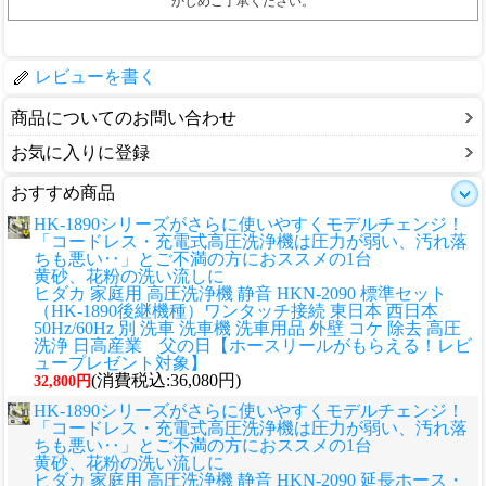
かじめご了承ください。
レビューを書く
商品についてのお問い合わせ
お気に入りに登録
おすすめ商品
HK-1890シリーズがさらに使いやすくモデルチェンジ！
「コードレス・充電式高圧洗浄機は圧力が弱い、汚れ落
ちも悪い‥」とご不満の方におススメの1台
黄砂、花粉の洗い流しに
ヒダカ 家庭用 高圧洗浄機 静音 HKN-2090 標準セット
（HK-1890後継機種）ワンタッチ接続 東日本 西日本
50Hz/60Hz 別 洗車 洗車機 洗車用品 外壁 コケ 除去 高圧
洗浄 日高産業 父の日【ホースリールがもらえる！レビ
ュープレゼント対象】
(消費税込:36,080円)
32,800円
HK-1890シリーズがさらに使いやすくモデルチェンジ！
「コードレス・充電式高圧洗浄機は圧力が弱い、汚れ落
ちも悪い‥」とご不満の方におススメの1台
黄砂、花粉の洗い流しに
ヒダカ 家庭用 高圧洗浄機 静音 HKN-2090 延長ホース・