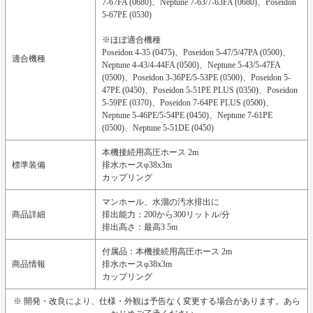
7-67FA (0680)、Neptune 7-63/7-63FA (0680)、Poseidon
5-67PE (0530)
※ほぼ適合機種
Poseidon 4-35 (0475)、Poseidon 5-47/5/47PA (0500)、
適合機種
Neptune 4-43/4-44FA (0500)、Neptune 5-43/5-47FA
(0500)、Poseidon 3-36PE/5-53PE (0500)、Poseidon 5-
47PE (0450)、Poseidon 5-51PE PLUS (0350)、Poseidon
5-59PE (0370)、Poseidon 7-64PE PLUS (0500)、
Neptune 5-46PE/5-54PE (0450)、Neptune 7-61PE
(0500)、Neptune 5-51DE (0450)
本機接続用高圧ホース 2m
標準装備
排水ホースφ38x3m
カップリング
マンホール、水溜の汚水排出に
商品詳細
排出能力：200から300リットル/分
排出高さ：最高3.5m
付属品：本機接続用高圧ホース 2m
商品情報
排水ホースφ38x3m
カップリング
※ 開発・改良により、仕様・外観は予告なく変更する場合があります。あら