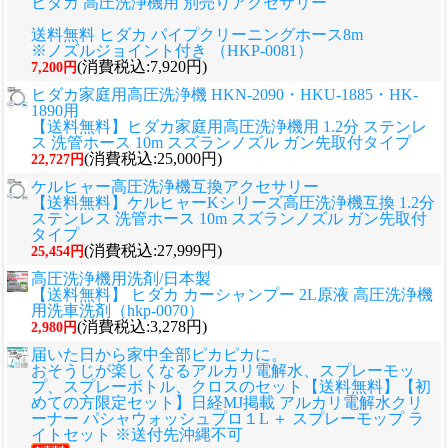
ヒダカ 高圧洗浄機用 別売りアクセサリー
送料無料 ヒダカ パイプクリーニングホース8m
※ノズルジョイント付き （HKP-0081）
(消費税込:7,920円)
7,200円
ヒダカ家庭用高圧洗浄機 HKN-2090・HKU-1885・HK-
1890用
【送料無料】ヒダカ家庭用高圧洗浄機用 1.2分 ステンレ
ス 洗管ホース 10m スズランノズル ガン先取付タイプ
(消費税込:25,000円)
22,727円
ケルヒャー高圧洗浄機互換アクセサリー
【送料無料】ケルヒャーKシリーズ高圧洗浄機互換 1.2分
ステンレス 洗管ホース 10m スズランノズル ガン先取付
タイプ
(消費税込:27,999円)
25,454円
高圧洗浄機用洗剤/日本製
【送料無料】 ヒダカ カーシャンプー 2L原液 高圧洗浄機
用洗車洗剤（hkp-0070）
(消費税込:3,278円)
2,980円
届いた日から家中全部ピカピカに。
おそうじが楽しくなるアルカリ電解水、スプレーモッ
プ、スプレーボトル、クロスのセット
【送料無料】【初
めての方限定セット】日経MJ掲載 アルカリ電解水クリ
ーナー パシャウォッシュプロ１L ＋ スプレーモップ ラ
イトセット ※送付先沖縄不可