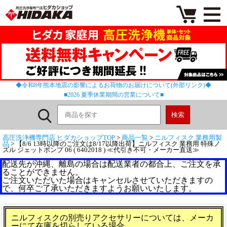
◆令和8年熊本地震の影響によるお荷物のお届けについて(外部リンク)◆
■2026 夏季休業期間の営業について■
高圧洗浄機専門店 ヒダカショップTOP
>
商品一覧
>
ニルフィスク 業務用製
品
> 【8/6 13時以降のご注文は8/17以降出荷】ニルフィスク 業務用 特殊ノ
ズル ジェットポンプ 06 ( 6402018 ) ≪代引き不可・メーカー直送≫
配送先が沖縄、離島の場合は配送業者の都合上、ご注文を承
ることができません。
ご注文いただいた場合はキャンセルさせていただきますの
で、何卒ご了承いただきますようお願いいたします。
ニルフィスクの別売りアクセサリーについては、メーカ
ーにて在庫を切らしている場合