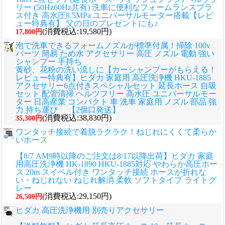
リー (50Hz60Hz共有) 洗車に便利なフォームランスプラ
ス付き 高水圧8.5MPa ユニバーサルモーター搭載【レビ
ュー特典有】 父の日のプレゼントにも♪
(消費税込:19,580円)
17,800円
泡で洗車できるフォームノズルが標準付属！掃除 100v
パーツ 簡易 ため水 アクセサリー 高圧 ノズル 電動 強い
シャンプー 手持ち
黄砂、花粉の洗い流しに
【カーシャンプーがもらえる！
レビュー特典有】ヒダカ 家庭用 高圧洗浄機 HKU-1885
アクセサリー6点付きスペシャルセット 延長ホース 自吸
セット 配管清掃 ヘルツフリー 高水圧 ユニバーサルモー
ター 日高産業 コンパクト 車 洗車 家庭用 ノズル 部品 強
力 持ち運び 【2個口発送】
(消費税込:38,830円)
35,300円
ワンタッチ接続で着脱ラクラク！ねじれにくくて柔らか
いホース
【8/7 AM9時以降のご注文は8/17以降出荷】ヒダカ 家庭
用高圧洗浄機 HK-1890 HKU-1885対応 やわらか高圧ホー
ス 20m スイベル付き ワンタッチ接続 ホースが折れな
い・ねじれない ねじれ解消 柔軟 ソフトタイプ ライトグ
レー
(消費税込:29,150円)
26,500円
ヒダカ 高圧洗浄機用 別売りアクセサリー