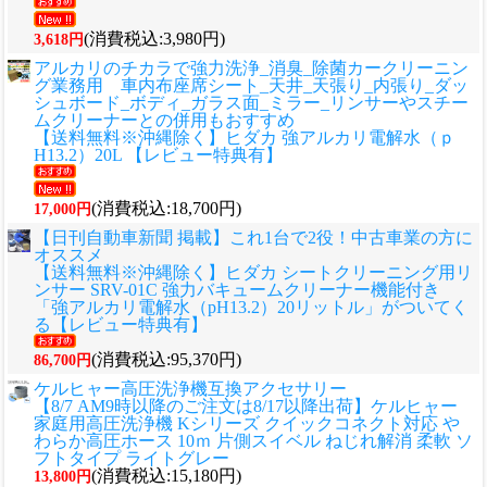
(消費税込:3,980円)
3,618円
アルカリのチカラで強力洗浄_消臭_除菌カークリーニン
グ業務用 車内布座席シート_天井_天張り_内張り_ダッ
シュボード_ボディ_ガラス面_ミラー_リンサーやスチー
ムクリーナーとの併用もおすすめ
【送料無料※沖縄除く】ヒダカ 強アルカリ電解水（ｐ
H13.2）20L 【レビュー特典有】
(消費税込:18,700円)
17,000円
【日刊自動車新聞 掲載】これ1台で2役！中古車業の方に
オススメ
【送料無料※沖縄除く】ヒダカ シートクリーニング用リ
ンサー SRV-01C 強力バキュームクリーナー機能付き
「強アルカリ電解水（pH13.2）20リットル」がついてく
る【レビュー特典有】
(消費税込:95,370円)
86,700円
ケルヒャー高圧洗浄機互換アクセサリー
【8/7 AM9時以降のご注文は8/17以降出荷】ケルヒャー
家庭用高圧洗浄機 Kシリーズ クイックコネクト対応 や
わらか高圧ホース 10ｍ 片側スイベル ねじれ解消 柔軟 ソ
フトタイプ ライトグレー
(消費税込:15,180円)
13,800円