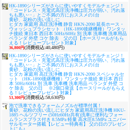
HK-1890シリーズがさらに使いやすくモデルチェンジ！
「コードレス・充電式高圧洗浄機は圧力が弱い、汚れ落
ちも悪い‥」とご不満の方におススメの1台
黄砂、花粉の洗い流しに
ヒダカ 家庭用 高圧洗浄機 静音 HKN-2090 延長ホース・
ウォッシュブラシセット （HK-1890後継機種）ワンタッ
チ接続 東日本 西日本 50Hz/60Hz 別 洗車 洗車機 洗車用品
ベランダ 外壁 コケ 除去 父の日【ホースリールがもら
える！レビュープレゼント対象】
(消費税込:40,480円)
36,800円
HK-1890シリーズがさらに使いやすくモデルチェンジ！
「コードレス・充電式高圧洗浄機は圧力が弱い、汚れ落
ちも悪い‥」とご不満の方におススメの1台
黄砂、花粉の洗い流しに
ヒダカ 家庭用 高圧洗浄機 静音 HKN-2090 スペシャルセ
ット （HK-1890後継機種）ワンタッチ接続 東日本 西日
本 50Hz/60Hz 別 洗車 洗車機 洗車用品 ベランダ 外壁 コ
ケ 除去 父の日 ※2個口発送【ホースリールがもらえ
る！レビュープレゼント対象】
(消費税込:58,630円)
53,300円
泡で洗車できるフォームノズルが標準付属！
黄砂、花粉の洗い流しに
ヒダカ 家庭用高圧洗浄機 HKU-
1885 ヘルツフリー (50Hz60Hz共有)洗車に便利なフォー
ムランスプラス付き 8.5MPa 軽量 高水圧8.5MPa ユニバー
サルモーター搭載【レビュー特典有】 父の日のプレゼン
トにも♪