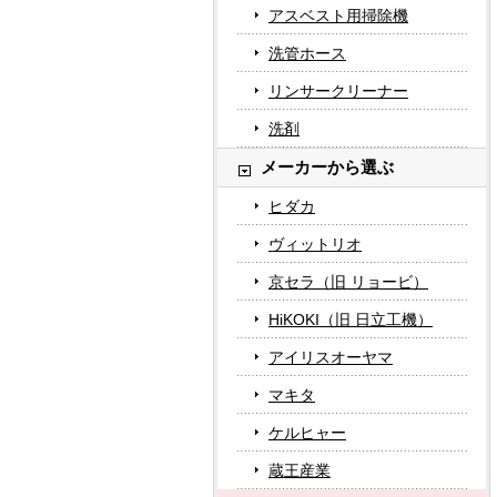
アスベスト用掃除機
洗管ホース
リンサークリーナー
洗剤
メーカーから選ぶ
ヒダカ
ヴィットリオ
京セラ（旧 リョービ）
HiKOKI（旧 日立工機）
アイリスオーヤマ
マキタ
ケルヒャー
蔵王産業