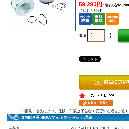
59,280円
(消費税込:65,20
【お支払方法】
数量
※開発・改良により、仕様・外観は予告なく変更する場合があ
GM80P用 HEPAフィルターキット 詳細
商品名
GM80P用 HEPAフィルターキット