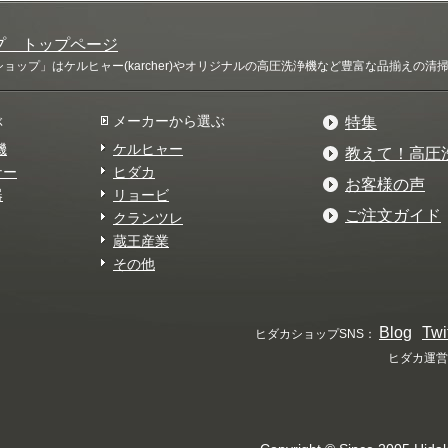
プ トップページ
ップ」はケルヒャー(karcher)やオリジナルの高圧洗浄機など豊富な品揃えの
ぶ
メーカーから選ぶ
特集
機
ケルヒャー
教えて！高圧
ナー
ヒダカ
お客様の声
器
リョービ
ご注文ガイド
クランツレ
蔵王産業
その他
Blog
Twi
ヒダカショップSNS：
ヒダカ運営