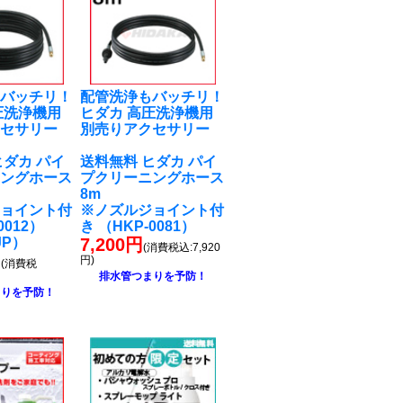
もバッチリ！
配管洗浄もバッチリ！
圧洗浄機用
ヒダカ 高圧洗浄機用
クセサリー
別売りアクセサリー
ヒダカ パイ
送料無料 ヒダカ パイ
ニングホース
プクリーニングホース
8m
ジョイント付
※ノズルジョイント付
0012）
き （HKP-0081）
JP）
7,200円
(消費税込:7,920
円
円)
(消費税
排水管つまりを予防！
まりを予防！