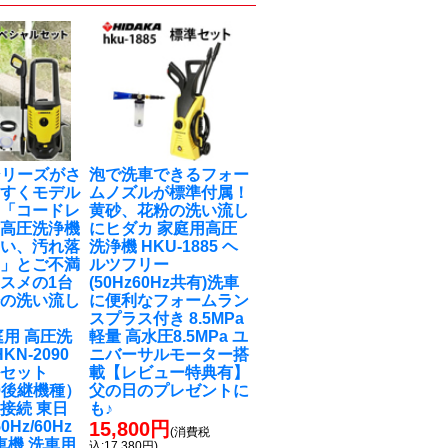
0シリーズがさ
泡で洗車できるフォー
やすくモデル
ムノズルが標準付属！
！「コードレ
黄砂、花粉の洗い流し
式高圧洗浄機
に
ヒダカ 家庭用高圧
弱い、汚れ落
洗浄機 HKU-1885 ヘ
‥」とご不満
ルツフリー
スメの1台
(50Hz60Hz共有)洗車
粉の洗い流し
に便利なフォームラン
スプラス付き 8.5MPa
庭用 高圧洗
軽量 高水圧8.5MPa ユ
KN-2090
ニバーサルモーター搭
ルセット
載【レビュー特典有】
90後継機種）
父の日のプレゼントに
接続 東日
も♪
0Hz/60Hz
15,800円
(消費税
車機 洗車用
込:17,380円)