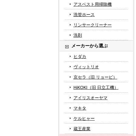
アスベスト用掃除機
洗管ホース
リンサークリーナー
洗剤
メーカーから選ぶ
ヒダカ
ヴィットリオ
京セラ（旧 リョービ）
HiKOKI（旧 日立工機）
アイリスオーヤマ
マキタ
ケルヒャー
蔵王産業