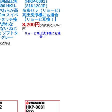
庭用高圧洗
（HKP-0001）
90 HKU-
（81K120JP）
 やわらか高
※京セラ（リョービ）
0m スイベ
高圧洗浄機にも適合
ンタッチ接
【リョービ互換！】
が折れな
8,200円
(消費税込:9,020
ない ねじ
円)
軟 ソフトタ
リョービ高圧洗浄機にも適
合！
トグレー
円
(消費税