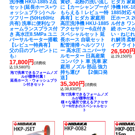
洗浄機 HKU-1885 2点
黄砂、花粉の洗い流し
ヒダカ 家
セット(延長ホース+ウ
に
【カーシャンプーが
浄機 HK-18
ォッシュブラシ) ヘル
もらえる！レビュー特
1885対応
ツフリー (50Hz60Hz
典有】ヒダカ 家庭用
圧ホース 2
共有) 洗車に便利なフ
高圧洗浄機 HKU-1885
ル付き ワ
ォームランスプラス付
アクセサリー6点付き
続 ホース
き 高水圧8.5MPa ユニ
スペシャルセット 延
い・ねじれ
バーサルモーター搭載
長ホース 自吸セット
れ解消 柔
【レビュー特典有】
配管清掃 ヘルツフリ
イプ ライ
父の日のプレゼントに
ー 高水圧 ユニバーサ
26,500
も♪
ルモーター 日高産業
込:29,150円)
17,800円
コンパクト 車 洗車 家
(消費税
庭用 ノズル 部品 強力
込:19,580円)
持ち運び 【2個口発
泡で洗車できるフォームノズ
ルが標準付属！
送】
延長ホース・ウォッシュブラ
35,300円
シ付きセット
(消費税
込:38,830円)
泡で洗車できるフォームノズ
ルが標準付属！
様々な場所で使えるアクセサ
リー6付きのスペシャルセッ
ト