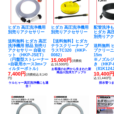
ヒダカ 高圧洗浄機用
ヒダカ 高圧洗浄機用
配管洗浄
別売りアクセサリー
別売りアクセサリー
ヒダカ 高
別売りア
送料無料 ヒダカ 高圧
【送料無料】ヒダカ
洗浄機用 部品 別売り
テラスクリーナー プ
送料無料 
アクセサリー 自吸セ
ラスTC320 （HKP-
プクリー
ット （HKP-JSET）
0082）
15m
（円盤型ストレーナー
15,000円
※ノズル
(消費税
+自吸用ホース3m+フ
き （HKP-
込:16,500円)
ィルターボトル）
（81K124
お客様のお声から生まれた新
商品✩洗浄力アップ✩
7,400円
10,400
(消費税込:8,140
円)
込:11,440円)
ケルヒャー高圧洗浄機にも適
排水管つ
合！