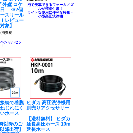
 外壁 コケ
泡で洗車できるフォームノズ
ルが標準付属！
日 ※2個
ライトな使用に便利な軽量・
ホースリール
小型高圧洗浄機
る！レビュー
ト対象】
円
(消費税
スペシャルセッ
ト！
チ接続で着脱
ヒダカ 高圧洗浄機用
！ねじれにく
別売りアクセサリー
かいホース
【送料無料】 ヒダカ
M9時以降のご
延長高圧ホース 10m
7以降出荷】
延長ホース