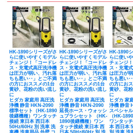
HK-1890シリーズがさ
HK-1890シリーズがさ
HK-189
らに使いやすくモデル
らに使いやすくモデル
らに使い
チェンジ！「コードレ
チェンジ！「コードレ
チェンジ
ス・充電式高圧洗浄機
ス・充電式高圧洗浄機
ス・充電
は圧力が弱い、汚れ落
は圧力が弱い、汚れ落
は圧力が
ちも悪い‥」とご不満
ちも悪い‥」とご不満
ちも悪い
の方におススメの1台
の方におススメの1台
の方におス
黄砂、花粉の洗い流し
黄砂、花粉の洗い流し
黄砂、花
に
に
に
ヒダカ 家庭用 高圧洗
ヒダカ 家庭用 高圧洗
ヒダカ 家
浄機 静音 HKN-2090
浄機 静音 HKN-2090
浄機 静音 H
標準セット（HK-1890
延長ホース・ウォッシ
スペシャ
後継機種）ワンタッチ
ュブラシセット （HK-
（HK-18
接続 東日本 西日本
1890後継機種）ワン
ワンタッチ
50Hz/60Hz 別 洗車 洗
タッチ接続 東日本 西
本 西日本 5
車機 洗車用品 外壁 コ
日本 50Hz/60Hz 別 洗
別 洗車 洗