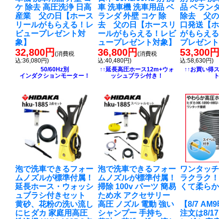
ケ 除去 高圧洗浄 日高
車 洗車機 洗車用品 ベ
品 ベランダ
産業 父の日【ホース
ランダ 外壁 コケ 除
除去 父の
リールがもらえる！レ
去 父の日【ホースリ
口発送【
ビュープレゼント対
ールがもらえる！レビ
がもらえ
象】
ュープレゼント対象】
プレゼン
32,800円
36,800円
53,300
(消費税
(消費税
込:36,080円)
込:40,480円)
込:58,630円)
50/60Hz別
↑↑延長高圧ホース12m+ウォ
↑↑お買い得
インダクションモーター！
ッシュブラシ付き！
泡で洗車できるフォー
泡で洗車できるフォー
ワンタッ
ムノズルが標準付属！
ムノズルが標準付属！
ラクラク
延長ホース・ウォッシ
掃除 100v パーツ 簡易
くて柔ら
ュブラシ付きセット
ため水 アクセサリー
黄砂、花粉の洗い流し
高圧 ノズル 電動 強い
【8/7 A
に
ヒダカ 家庭用高圧
シャンプー 手持ち
注文は8/1