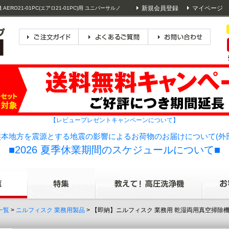
新規会員登録
マイページ
RO21-01PC(エアロ21-01PC)用 ユニバーサルノ
【レビュープレゼントキャンペーンについて】
本地方を震源とする地震の影響によるお荷物のお届けについて(外
■2026 夏季休業期間のスケジュールについて■
一覧
>
ニルフィスク 業務用製品
> 【即納】ニルフィスク 業務用 乾湿両用真空掃除機ATT