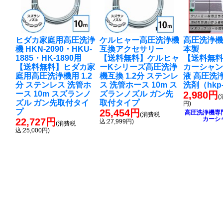
ヒダカ家庭用高圧洗浄
ケルヒャー高圧洗浄機
高圧洗浄機
機 HKN-2090・HKU-
互換アクセサリー
本製
1885・HK-1890用
【送料無料】ケルヒャ
【送料無料
【送料無料】ヒダカ家
ーKシリーズ高圧洗浄
カーシャン
庭用高圧洗浄機用 1.2
機互換 1.2分 ステンレ
液 高圧洗
分 ステンレス 洗管ホ
ス 洗管ホース 10m ス
洗剤（hkp-
ース 10m スズランノ
ズランノズル ガン先
2,980円
(
ズル ガン先取付タイ
取付タイプ
円)
プ
25,454円
高圧洗浄機専
(消費税
カーシ
22,727円
込:27,999円)
(消費税
込:25,000円)