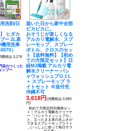
用洗剤/日
届いた日から家中全部
ピカピカに。
】 ヒダカ
おそうじが楽しくなる
プー 2L原
アルカリ電解水、スプ
浄機用洗車
レーモップ、スプレー
0070）
ボトル、クロスのセッ
ト
【送料無料】【初め
消費税込:3,278
ての方限定セット】日
経MJ掲載 アルカリ電
門店のつくった
ャンプー
解水クリーナー パシ
ャウォッシュプロ１L
＋ スプレーモップ ラ
イトセット ※送付先
沖縄不可
3,618円
(消費税込:3,980
円)
初めて方限定特別価格セッ
ト！アルカリ電解水クリーナ
ー「パシャウォッシュプロ」
と、立ったまま床の水ぶきが
できるスプレーモップライト
＿いっしょに使って毎日サラ