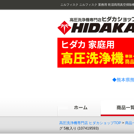
ニルフィスク ニルフィスク 業務用 乾湿両用真空掃除機 AE
ズル 36×115mm(14295)
◆熊本県熊
高圧洗浄機専門店 ヒダカショップTOP
>
商品
グ 5枚入り (107419593)