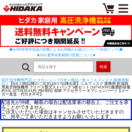
◆令和8年熊本地震の影響によるお荷物のお届けについて(外部リンク)◆
■2026 夏季休業期間の営業について■
高圧洗浄機専門店 ヒダカショップTOP
>
商品一覧
>
ニルフィスク 業務用製
品
> 【8/6 13時以降のご注文は8/17以降出荷】ニルフィスク 業務用 乾湿両
用真空掃除機用 フリース製ダストバッグ 5枚セット (107419591)集塵約容量
約10L ATTIX30-01PC PRO対応 部材 アクセサリー オプションパーツ【メー
カー直送・代引き不可】
配送先が沖縄、離島の場合は配送業者の都合上、ご注文を承
ることができません。
ご注文いただいた場合はキャンセルさせていただきますの
で、何卒ご了承いただきますようお願いいたします。