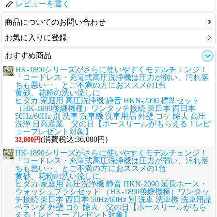
レビューを書く
商品についてのお問い合わせ
お気に入りに登録
おすすめ商品
HK-1890シリーズがさらに使いやすくモデルチェンジ！
「コードレス・充電式高圧洗浄機は圧力が弱い、汚れ落
ちも悪い‥」とご不満の方におススメの1台
黄砂、花粉の洗い流しに
ヒダカ 家庭用 高圧洗浄機 静音 HKN-2090 標準セット
（HK-1890後継機種）ワンタッチ接続 東日本 西日本
50Hz/60Hz 別 洗車 洗車機 洗車用品 外壁 コケ 除去 高圧
洗浄 日高産業 父の日【ホースリールがもらえる！レビ
ュープレゼント対象】
(消費税込:36,080円)
32,800円
HK-1890シリーズがさらに使いやすくモデルチェンジ！
「コードレス・充電式高圧洗浄機は圧力が弱い、汚れ落
ちも悪い‥」とご不満の方におススメの1台
黄砂、花粉の洗い流しに
ヒダカ 家庭用 高圧洗浄機 静音 HKN-2090 延長ホース・
ウォッシュブラシセット （HK-1890後継機種）ワンタッ
チ接続 東日本 西日本 50Hz/60Hz 別 洗車 洗車機 洗車用品
ベランダ 外壁 コケ 除去 父の日【ホースリールがもら
える！レビュープレゼント対象】