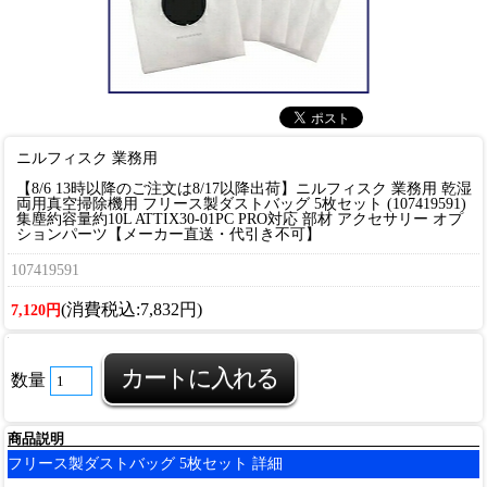
ニルフィスク 業務用
【8/6 13時以降のご注文は8/17以降出荷】ニルフィスク 業務用 乾湿
両用真空掃除機用 フリース製ダストバッグ 5枚セット (107419591)
集塵約容量約10L ATTIX30-01PC PRO対応 部材 アクセサリー オプ
ションパーツ【メーカー直送・代引き不可】
107419591
(消費税込:7,832円)
7,120円
数量
商品説明
フリース製ダストバッグ 5枚セット 詳細