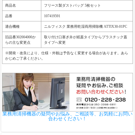
商品名
フリース製ダストバッグ 5枚セット
品番
107419591
適合機種
ニルフィスク 業務用乾湿両用掃除機 ATTIX30-01PC
旧品番302004000か
取り付け口塞ぎ弁が紙蓋タイプからプラスチック蓋
らの主な変更点
タイプへ変更
※開発・改良により、仕様・外観は予告なく変更する場合があります。あら
かじめご了承ください。
業務用清掃機器の疑問やお悩み、ご相談等、お気軽にお問い
合わせください！