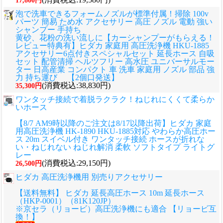
17,800円
泡で洗車できるフォームノズルが標準付属！掃除 100v
パーツ 簡易 ため水 アクセサリー 高圧 ノズル 電動 強い
シャンプー 手持ち
黄砂、花粉の洗い流しに
【カーシャンプーがもらえる！
レビュー特典有】ヒダカ 家庭用 高圧洗浄機 HKU-1885
アクセサリー6点付きスペシャルセット 延長ホース 自吸
セット 配管清掃 ヘルツフリー 高水圧 ユニバーサルモー
ター 日高産業 コンパクト 車 洗車 家庭用 ノズル 部品 強
力 持ち運び 【2個口発送】
(消費税込:38,830円)
35,300円
ワンタッチ接続で着脱ラクラク！ねじれにくくて柔らか
いホース
【8/7 AM9時以降のご注文は8/17以降出荷】ヒダカ 家庭
用高圧洗浄機 HK-1890 HKU-1885対応 やわらか高圧ホー
ス 20m スイベル付き ワンタッチ接続 ホースが折れな
い・ねじれない ねじれ解消 柔軟 ソフトタイプ ライトグ
レー
(消費税込:29,150円)
26,500円
ヒダカ 高圧洗浄機用 別売りアクセサリー
【送料無料】 ヒダカ 延長高圧ホース 10m 延長ホース
（HKP-0001）（81K120JP）
※京セラ（リョービ）高圧洗浄機にも適合 【リョービ互
換！】