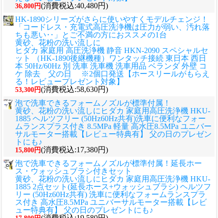
(消費税込:40,480円)
36,800円
HK-1890シリーズがさらに使いやすくモデルチェンジ！
「コードレス・充電式高圧洗浄機は圧力が弱い、汚れ落
ちも悪い‥」とご不満の方におススメの1台
黄砂、花粉の洗い流しに
ヒダカ 家庭用 高圧洗浄機 静音 HKN-2090 スペシャルセ
ット （HK-1890後継機種）ワンタッチ接続 東日本 西日
本 50Hz/60Hz 別 洗車 洗車機 洗車用品 ベランダ 外壁 コ
ケ 除去 父の日 ※2個口発送【ホースリールがもらえ
る！レビュープレゼント対象】
(消費税込:58,630円)
53,300円
泡で洗車できるフォームノズルが標準付属！
黄砂、花粉の洗い流しに
ヒダカ 家庭用高圧洗浄機 HKU-
1885 ヘルツフリー (50Hz60Hz共有)洗車に便利なフォー
ムランスプラス付き 8.5MPa 軽量 高水圧8.5MPa ユニバー
サルモーター搭載【レビュー特典有】 父の日のプレゼン
トにも♪
(消費税込:17,380円)
15,800円
泡で洗車できるフォームノズルが標準付属！延長ホー
ス・ウォッシュブラシ付きセット
黄砂、花粉の洗い流しに
ヒダカ 家庭用高圧洗浄機 HKU-
1885 2点セット(延長ホース+ウォッシュブラシ) ヘルツフ
リー (50Hz60Hz共有) 洗車に便利なフォームランスプラ
ス付き 高水圧8.5MPa ユニバーサルモーター搭載【レビ
ュー特典有】 父の日のプレゼントにも♪
(消費税込:19,580円)