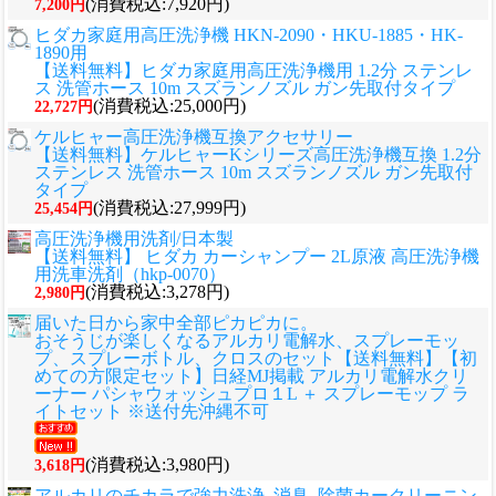
(消費税込:7,920円)
7,200円
ヒダカ家庭用高圧洗浄機 HKN-2090・HKU-1885・HK-
1890用
【送料無料】ヒダカ家庭用高圧洗浄機用 1.2分 ステンレ
ス 洗管ホース 10m スズランノズル ガン先取付タイプ
(消費税込:25,000円)
22,727円
ケルヒャー高圧洗浄機互換アクセサリー
【送料無料】ケルヒャーKシリーズ高圧洗浄機互換 1.2分
ステンレス 洗管ホース 10m スズランノズル ガン先取付
タイプ
(消費税込:27,999円)
25,454円
高圧洗浄機用洗剤/日本製
【送料無料】 ヒダカ カーシャンプー 2L原液 高圧洗浄機
用洗車洗剤（hkp-0070）
(消費税込:3,278円)
2,980円
届いた日から家中全部ピカピカに。
おそうじが楽しくなるアルカリ電解水、スプレーモッ
プ、スプレーボトル、クロスのセット
【送料無料】【初
めての方限定セット】日経MJ掲載 アルカリ電解水クリ
ーナー パシャウォッシュプロ１L ＋ スプレーモップ ラ
イトセット ※送付先沖縄不可
(消費税込:3,980円)
3,618円
アルカリのチカラで強力洗浄_消臭_除菌カークリーニン