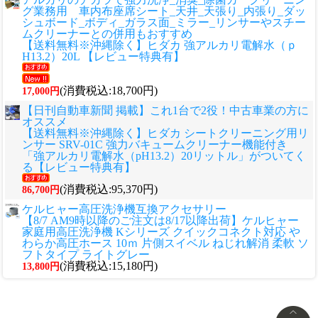
グ業務用 車内布座席シート_天井_天張り_内張り_ダッ
シュボード_ボディ_ガラス面_ミラー_リンサーやスチー
ムクリーナーとの併用もおすすめ
【送料無料※沖縄除く】ヒダカ 強アルカリ電解水（ｐ
H13.2）20L 【レビュー特典有】
(消費税込:18,700円)
17,000円
【日刊自動車新聞 掲載】これ1台で2役！中古車業の方に
オススメ
【送料無料※沖縄除く】ヒダカ シートクリーニング用リ
ンサー SRV-01C 強力バキュームクリーナー機能付き
「強アルカリ電解水（pH13.2）20リットル」がついてく
る【レビュー特典有】
(消費税込:95,370円)
86,700円
ケルヒャー高圧洗浄機互換アクセサリー
【8/7 AM9時以降のご注文は8/17以降出荷】ケルヒャー
家庭用高圧洗浄機 Kシリーズ クイックコネクト対応 や
わらか高圧ホース 10ｍ 片側スイベル ねじれ解消 柔軟 ソ
フトタイプ ライトグレー
(消費税込:15,180円)
13,800円