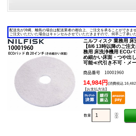
配送先が沖縄、離島の場合は配送業者の都合上、ご注文を承ることができま
ご注文いただいた場合はキャンセルさせていただきますので、何卒ご了承い
ニルフィスク 業務用 
【8/6 13時以降のご注
務用 床洗浄機用 ECOパッ
め細かい床面・つや出し用
可能≪代引き不可・メ
商品番号 10001960
14,984円
(消費税込:16,48
【お支払方法】
数量