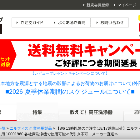
新規会員登録
マイページ
【レビュープレゼントキャンペーンについて】
本地方を震源とする地震の影響によるお荷物のお届けについて(外
■2026 夏季休業期間のスケジュールについて■
一覧
>
ニルフィスク 業務用製品
> 【8/6 13時以降のご注文は8/17以降出荷】ニルフ
出し用 10001960 各社床洗浄機で使用可能≪代引き不可・メーカー直送≫