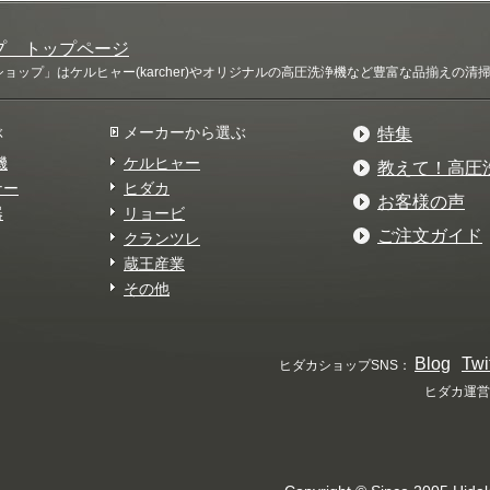
プ トップページ
ップ」はケルヒャー(karcher)やオリジナルの高圧洗浄機など豊富な品揃えの
ぶ
メーカーから選ぶ
特集
機
ケルヒャー
教えて！高圧
ナー
ヒダカ
お客様の声
器
リョービ
ご注文ガイド
クランツレ
蔵王産業
その他
Blog
Twi
ヒダカショップSNS：
ヒダカ運営