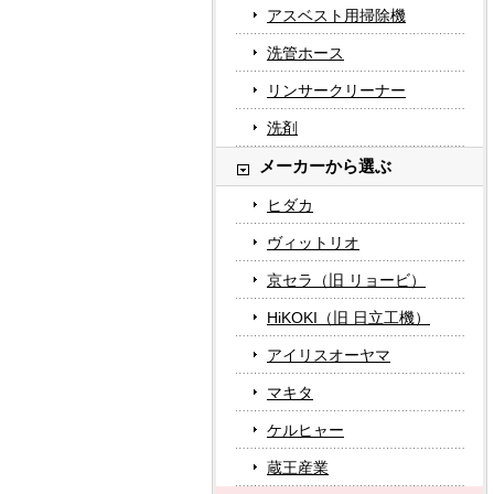
アスベスト用掃除機
洗管ホース
リンサークリーナー
洗剤
メーカーから選ぶ
ヒダカ
ヴィットリオ
京セラ（旧 リョービ）
HiKOKI（旧 日立工機）
アイリスオーヤマ
マキタ
ケルヒャー
蔵王産業