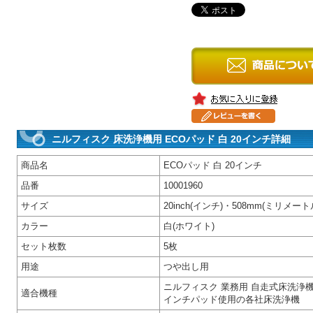
ニルフィスク 床洗浄機用 ECOパッド 白 20インチ詳細
商品名
ECOパッド 白 20インチ
品番
10001960
サイズ
20inch(インチ)・508mm(ミリメート
カラー
白(ホワイト)
セット枚数
5枚
用途
つや出し用
ニルフィスク 業務用 自走式床洗浄機(スクラ
適合機種
インチパッド使用の各社床洗浄機