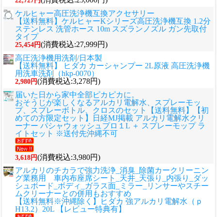
22,727円
ケルヒャー高圧洗浄機互換アクセサリー
【送料無料】ケルヒャーKシリーズ高圧洗浄機互換 1.2分
ステンレス 洗管ホース 10m スズランノズル ガン先取付
タイプ
(消費税込:27,999円)
25,454円
高圧洗浄機用洗剤/日本製
【送料無料】 ヒダカ カーシャンプー 2L原液 高圧洗浄機
用洗車洗剤（hkp-0070）
(消費税込:3,278円)
2,980円
届いた日から家中全部ピカピカに。
おそうじが楽しくなるアルカリ電解水、スプレーモッ
プ、スプレーボトル、クロスのセット
【送料無料】【初
めての方限定セット】日経MJ掲載 アルカリ電解水クリ
ーナー パシャウォッシュプロ１L ＋ スプレーモップ ラ
イトセット ※送付先沖縄不可
(消費税込:3,980円)
3,618円
アルカリのチカラで強力洗浄_消臭_除菌カークリーニン
グ業務用 車内布座席シート_天井_天張り_内張り_ダッ
シュボード_ボディ_ガラス面_ミラー_リンサーやスチー
ムクリーナーとの併用もおすすめ
【送料無料※沖縄除く】ヒダカ 強アルカリ電解水（ｐ
H13.2）20L 【レビュー特典有】