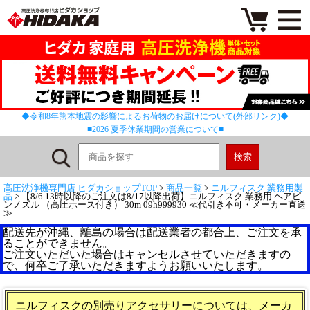
◆令和8年熊本地震の影響によるお荷物のお届けについて(外部リンク)◆
■2026 夏季休業期間の営業について■
高圧洗浄機専門店 ヒダカショップTOP
>
商品一覧
>
ニルフィスク 業務用製
品
> 【8/6 13時以降のご注文は8/17以降出荷】ニルフィスク 業務用 ヘアピ
ンノズル （高圧ホース付き） 30m 09h999930 ≪代引き不可・メーカー直送
≫
配送先が沖縄、離島の場合は配送業者の都合上、ご注文を承
ることができません。
ご注文いただいた場合はキャンセルさせていただきますの
で、何卒ご了承いただきますようお願いいたします。
ニルフィスクの別売りアクセサリーについては、メーカ