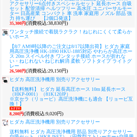
アクセサリー6点付きスペシャルセット 延長ホース 自吸
セット 配管清掃 ヘルツフリー 高水圧 ユニバーサルモー
ター 日高産業 コンパクト 車 洗車 家庭用 ノズル 部品 強
力 持ち運び 【2個口発送】
(消費税込:38,830円)
35,300円
ワンタッチ接続で着脱ラクラク！ねじれにくくて柔らか
いホース
【8/7 AM9時以降のご注文は8/17以降出荷】ヒダカ 家庭
用高圧洗浄機 HK-1890 HKU-1885対応 やわらか高圧ホー
ス 20m スイベル付き ワンタッチ接続 ホースが折れな
い・ねじれない ねじれ解消 柔軟 ソフトタイプ ライトグ
レー
(消費税込:29,150円)
26,500円
ヒダカ 高圧洗浄機用 別売りアクセサリー
【送料無料】 ヒダカ 延長高圧ホース 10m 延長ホース
（HKP-0001）（81K120JP）
※京セラ（リョービ）高圧洗浄機にも適合 【リョービ互
換！】
(消費税込:9,020円)
8,200円
ヒダカ 高圧洗浄機用 別売りアクセサリー
送料無料 ヒダカ 高圧洗浄機用 部品 別売りアクセサリー
自吸セット （HKP-JSET）（円盤型ストレーナー+自吸用