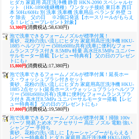
ヒダカ 家庭用 高圧洗浄機 静音 HKN-2090 スペシャルセ
ット （HK-1890後継機種）ワンタッチ接続 東日本 西日
本 50Hz/60Hz 別 洗車 洗車機 洗車用品 ベランダ 外壁 コ
ケ 除去 父の日 ※2個口発送【ホースリールがもらえ
る！レビュープレゼント対象】
(消費税込:58,630円)
53,300円
泡で洗車できるフォームノズルが標準付属！
黄砂、花粉の洗い流しに
ヒダカ 家庭用高圧洗浄機 HKU-
1885 ヘルツフリー (50Hz60Hz共有)洗車に便利なフォー
ムランスプラス付き 8.5MPa 軽量 高水圧8.5MPa ユニバー
サルモーター搭載【レビュー特典有】 父の日のプレゼン
トにも♪
(消費税込:17,380円)
15,800円
泡で洗車できるフォームノズルが標準付属！延長ホー
ス・ウォッシュブラシ付きセット
黄砂、花粉の洗い流しに
ヒダカ 家庭用高圧洗浄機 HKU-
1885 2点セット(延長ホース+ウォッシュブラシ) ヘルツフ
リー (50Hz60Hz共有) 洗車に便利なフォームランスプラ
ス付き 高水圧8.5MPa ユニバーサルモーター搭載【レビ
ュー特典有】 父の日のプレゼントにも♪
(消費税込:19,580円)
17,800円
泡で洗車できるフォームノズルが標準付属！掃除 100v
パーツ 簡易 ため水 アクセサリー 高圧 ノズル 電動 強い
シャンプー 手持ち
黄砂、花粉の洗い流しに
【カーシャンプーがもらえる！
レビュー特典有】ヒダカ 家庭用 高圧洗浄機 HKU-1885