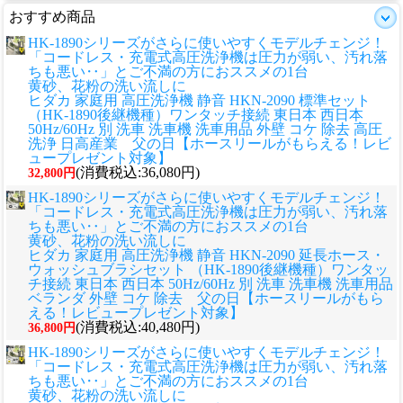
おすすめ商品
HK-1890シリーズがさらに使いやすくモデルチェンジ！
「コードレス・充電式高圧洗浄機は圧力が弱い、汚れ落
ちも悪い‥」とご不満の方におススメの1台
黄砂、花粉の洗い流しに
ヒダカ 家庭用 高圧洗浄機 静音 HKN-2090 標準セット
（HK-1890後継機種）ワンタッチ接続 東日本 西日本
50Hz/60Hz 別 洗車 洗車機 洗車用品 外壁 コケ 除去 高圧
洗浄 日高産業 父の日【ホースリールがもらえる！レビ
ュープレゼント対象】
(消費税込:36,080円)
32,800円
HK-1890シリーズがさらに使いやすくモデルチェンジ！
「コードレス・充電式高圧洗浄機は圧力が弱い、汚れ落
ちも悪い‥」とご不満の方におススメの1台
黄砂、花粉の洗い流しに
ヒダカ 家庭用 高圧洗浄機 静音 HKN-2090 延長ホース・
ウォッシュブラシセット （HK-1890後継機種）ワンタッ
チ接続 東日本 西日本 50Hz/60Hz 別 洗車 洗車機 洗車用品
ベランダ 外壁 コケ 除去 父の日【ホースリールがもら
える！レビュープレゼント対象】
(消費税込:40,480円)
36,800円
HK-1890シリーズがさらに使いやすくモデルチェンジ！
「コードレス・充電式高圧洗浄機は圧力が弱い、汚れ落
ちも悪い‥」とご不満の方におススメの1台
黄砂、花粉の洗い流しに