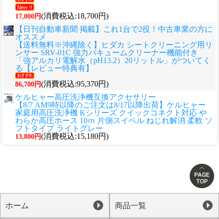
(消費税込:18,700円)
17,000円
【日刊自動車新聞 掲載】これ1台で2役！中古車業の方に
オススメ
【送料無料※沖縄除く】ヒダカ シートクリーニング用リ
ンサー SRV-01C 強力バキュームクリーナー機能付き
「強アルカリ電解水（pH13.2）20リットル」がついてく
る【レビュー特典有】
(消費税込:95,370円)
86,700円
ケルヒャー高圧洗浄機互換アクセサリー
【8/7 AM9時以降のご注文は8/17以降出荷】ケルヒャー
家庭用高圧洗浄機 Kシリーズ クイックコネクト対応 や
わらか高圧ホース 10ｍ 片側スイベル ねじれ解消 柔軟 ソ
フトタイプ ライトグレー
(消費税込:15,180円)
13,800円
ホーム
商品一覧