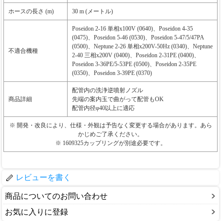
ホースの長さ (m)
30 m (メートル)
Poseidon 2-16 単相x100V (0640)、Poseidon 4-35
(0475)、Poseidon 5-46 (0530)、Poseidon 5-47/5/47PA
(0500)、Neptune 2-26 単相x200V-50Hz (0340)、Neptune
不適合機種
2-40 三相x200V (0400)、Poseidon 2-31PE (0400)、
Poseidon 3-36PE/5-53PE (0500)、Poseidon 2-35PE
(0350)、Poseidon 3-39PE (0370)
配管内の洗浄逆噴射ノズル
商品詳細
先端の案内玉で曲がって配管もOK
配管内径φ40以上に適応
※ 開発・改良により、仕様・外観は予告なく変更する場合があります。あら
かじめご了承ください。
※ 1609325カップリングが別途必要です。
レビューを書く
商品についてのお問い合わせ
お気に入りに登録