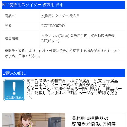
BIT 交換用スクイジー 後方用 詳細
商品名
交換用スクイジー 後方用
品番
RCGH39007800
クランツレ(Danax) 業務用手押し式自動床洗浄機
適合機種
BIT(ビット)
※開発・改良により、仕様・外観は予告なく変更する場合があります。あら
かじめご了承ください。
ご購入の前に
高圧洗浄機の各種部品・標準付属品・別売り付属品
は、基本的にメーカー間の互換性がありません。
他メーカーとの互換性がある一部の部品は、商品ペー
ジに記載していますので商品ページをご確認くださ
い。