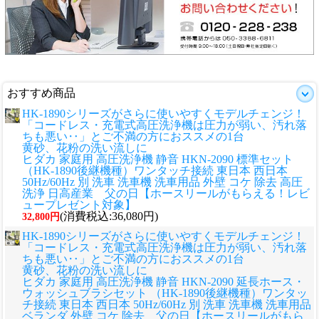
おすすめ商品
HK-1890シリーズがさらに使いやすくモデルチェンジ！
「コードレス・充電式高圧洗浄機は圧力が弱い、汚れ落
ちも悪い‥」とご不満の方におススメの1台
黄砂、花粉の洗い流しに
ヒダカ 家庭用 高圧洗浄機 静音 HKN-2090 標準セット
（HK-1890後継機種）ワンタッチ接続 東日本 西日本
50Hz/60Hz 別 洗車 洗車機 洗車用品 外壁 コケ 除去 高圧
洗浄 日高産業 父の日【ホースリールがもらえる！レビ
ュープレゼント対象】
(消費税込:36,080円)
32,800円
HK-1890シリーズがさらに使いやすくモデルチェンジ！
「コードレス・充電式高圧洗浄機は圧力が弱い、汚れ落
ちも悪い‥」とご不満の方におススメの1台
黄砂、花粉の洗い流しに
ヒダカ 家庭用 高圧洗浄機 静音 HKN-2090 延長ホース・
ウォッシュブラシセット （HK-1890後継機種）ワンタッ
チ接続 東日本 西日本 50Hz/60Hz 別 洗車 洗車機 洗車用品
ベランダ 外壁 コケ 除去 父の日【ホースリールがもら