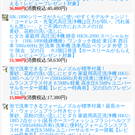
える！レビュープレゼント対象】
(消費税込:40,480円)
36,800円
HK-1890シリーズがさらに使いやすくモデルチェンジ！
「コードレス・充電式高圧洗浄機は圧力が弱い、汚れ落
ちも悪い‥」とご不満の方におススメの1台
黄砂、花粉の洗い流しに
ヒダカ 家庭用 高圧洗浄機 静音 HKN-2090 スペシャルセ
ット （HK-1890後継機種）ワンタッチ接続 東日本 西日
本 50Hz/60Hz 別 洗車 洗車機 洗車用品 ベランダ 外壁 コ
ケ 除去 父の日 ※2個口発送【ホースリールがもらえ
る！レビュープレゼント対象】
(消費税込:58,630円)
53,300円
泡で洗車できるフォームノズルが標準付属！
黄砂、花粉の洗い流しに
ヒダカ 家庭用高圧洗浄機 HKU-
1885 ヘルツフリー (50Hz60Hz共有)洗車に便利なフォー
ムランスプラス付き 8.5MPa 軽量 高水圧8.5MPa ユニバー
サルモーター搭載【レビュー特典有】 父の日のプレゼン
トにも♪
(消費税込:17,380円)
15,800円
泡で洗車できるフォームノズルが標準付属！延長ホー
ス・ウォッシュブラシ付きセット
黄砂、花粉の洗い流しに
ヒダカ 家庭用高圧洗浄機 HKU-
1885 2点セット(延長ホース+ウォッシュブラシ) ヘルツフ
リー (50Hz60Hz共有) 洗車に便利なフォームランスプラ
ス付き 高水圧8.5MPa ユニバーサルモーター搭載【レビ
ュー特典有】 父の日のプレゼントにも♪