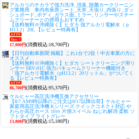
アルカリのチカラで強力洗浄_消臭_除菌カークリーニン
グ業務用 車内布座席シート_天井_天張り_内張り_ダッ
シュボード_ボディ_ガラス面_ミラー_リンサーやスチー
ムクリーナーとの併用もおすすめ
【送料無料※沖縄除く】ヒダカ 強アルカリ電解水（ｐ
H13.2）20L 【レビュー特典有】
(消費税込:18,700円)
17,000円
【日刊自動車新聞 掲載】これ1台で2役！中古車業の方に
オススメ
【送料無料※沖縄除く】ヒダカ シートクリーニング用リ
ンサー SRV-01C 強力バキュームクリーナー機能付き
「強アルカリ電解水（pH13.2）20リットル」がついてく
る【レビュー特典有】
(消費税込:95,370円)
86,700円
ケルヒャー高圧洗浄機互換アクセサリー
【8/7 AM9時以降のご注文は8/17以降出荷】ケルヒャー
家庭用高圧洗浄機 Kシリーズ クイックコネクト対応 や
わらか高圧ホース 10ｍ 片側スイベル ねじれ解消 柔軟 ソ
フトタイプ ライトグレー
(消費税込:15,180円)
13,800円