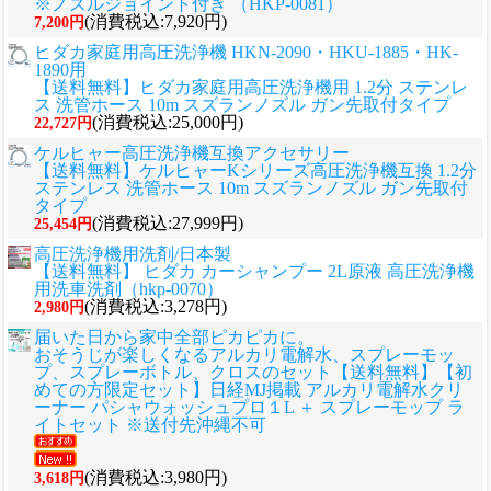
※ノズルジョイント付き （HKP-0081）
(消費税込:7,920円)
7,200円
ヒダカ家庭用高圧洗浄機 HKN-2090・HKU-1885・HK-
1890用
【送料無料】ヒダカ家庭用高圧洗浄機用 1.2分 ステンレ
ス 洗管ホース 10m スズランノズル ガン先取付タイプ
(消費税込:25,000円)
22,727円
ケルヒャー高圧洗浄機互換アクセサリー
【送料無料】ケルヒャーKシリーズ高圧洗浄機互換 1.2分
ステンレス 洗管ホース 10m スズランノズル ガン先取付
タイプ
(消費税込:27,999円)
25,454円
高圧洗浄機用洗剤/日本製
【送料無料】 ヒダカ カーシャンプー 2L原液 高圧洗浄機
用洗車洗剤（hkp-0070）
(消費税込:3,278円)
2,980円
届いた日から家中全部ピカピカに。
おそうじが楽しくなるアルカリ電解水、スプレーモッ
プ、スプレーボトル、クロスのセット
【送料無料】【初
めての方限定セット】日経MJ掲載 アルカリ電解水クリ
ーナー パシャウォッシュプロ１L ＋ スプレーモップ ラ
イトセット ※送付先沖縄不可
(消費税込:3,980円)
3,618円