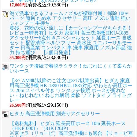
(消費税込:19,580円)
17,800円
泡で洗車できるフォームノズルが標準付属！掃除 100v
パーツ 簡易 ため水 アクセサリー 高圧 ノズル 電動 強い
シャンプー 手持ち
黄砂、花粉の洗い流しに
【カーシャンプーがもらえる！
レビュー特典有】ヒダカ 家庭用 高圧洗浄機 HKU-1885
アクセサリー6点付きスペシャルセット 延長ホース 自吸
セット 配管清掃 ヘルツフリー 高水圧 ユニバーサルモー
ター 日高産業 コンパクト 車 洗車 家庭用 ノズル 部品 強
力 持ち運び 【2個口発送】
(消費税込:38,830円)
35,300円
ワンタッチ接続で着脱ラクラク！ねじれにくくて柔らか
いホース
【8/7 AM9時以降のご注文は8/17以降出荷】ヒダカ 家庭
用高圧洗浄機 HK-1890 HKU-1885対応 やわらか高圧ホー
ス 20m スイベル付き ワンタッチ接続 ホースが折れな
い・ねじれない ねじれ解消 柔軟 ソフトタイプ ライトグ
レー
(消費税込:29,150円)
26,500円
ヒダカ 高圧洗浄機用 別売りアクセサリー
【送料無料】 ヒダカ 延長高圧ホース 10m 延長ホース
（HKP-0001）（81K120JP）
※京セラ（リョービ）高圧洗浄機にも適合 【リョービ互