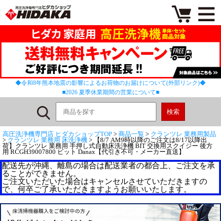
◆令和8年熊本地震の影響によるお荷物のお届けについて(外部リンク)◆
■2026 夏季休業期間の営業について■
高圧洗浄機専門店 ヒダカショップTOP
>
商品一覧
>
クランツレ 業務用製品
>
クランツレ 業務用 床洗浄機
> 【8/7 AM9時以降のご注文は8/17以降出
荷】クランツレ 業務用 手押し式自動床洗浄機 BIT 交換用スクイジー 後方
用 RCGH39007800 ビット Danax【代引き不可・メーカー直送】
配送先が沖縄、離島の場合は配送業者の都合上、ご注文を承
ることができません。
ご注文いただいた場合はキャンセルさせていただきますの
で、何卒ご了承いただきますようお願いいたします。