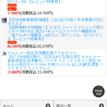
H13.2）20L 【レビュー特典有】
(消費税込:18,700円)
17,000円
【日刊自動車新聞 掲載】これ1台で2役！中古車業の方に
オススメ
【送料無料※沖縄除く】ヒダカ シートクリーニング用リ
ンサー SRV-01C 強力バキュームクリーナー機能付き
「強アルカリ電解水（pH13.2）20リットル」がついてく
る【レビュー特典有】
(消費税込:95,370円)
86,700円
ケルヒャー高圧洗浄機互換アクセサリー
【8/7 AM9時以降のご注文は8/17以降出荷】ケルヒャー
家庭用高圧洗浄機 Kシリーズ クイックコネクト対応 や
わらか高圧ホース 10ｍ 片側スイベル ねじれ解消 柔軟 ソ
フトタイプ ライトグレー
(消費税込:15,180円)
13,800円
ホーム
商品一覧