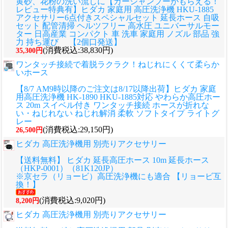
黄砂、花粉の洗い流しに
【カーシャンプーがもらえる！
レビュー特典有】ヒダカ 家庭用 高圧洗浄機 HKU-1885
アクセサリー6点付きスペシャルセット 延長ホース 自吸
セット 配管清掃 ヘルツフリー 高水圧 ユニバーサルモー
ター 日高産業 コンパクト 車 洗車 家庭用 ノズル 部品 強
力 持ち運び 【2個口発送】
(消費税込:38,830円)
35,300円
ワンタッチ接続で着脱ラクラク！ねじれにくくて柔らか
いホース
【8/7 AM9時以降のご注文は8/17以降出荷】ヒダカ 家庭
用高圧洗浄機 HK-1890 HKU-1885対応 やわらか高圧ホー
ス 20m スイベル付き ワンタッチ接続 ホースが折れな
い・ねじれない ねじれ解消 柔軟 ソフトタイプ ライトグ
レー
(消費税込:29,150円)
26,500円
ヒダカ 高圧洗浄機用 別売りアクセサリー
【送料無料】 ヒダカ 延長高圧ホース 10m 延長ホース
（HKP-0001）（81K120JP）
※京セラ（リョービ）高圧洗浄機にも適合 【リョービ互
換！】
(消費税込:9,020円)
8,200円
ヒダカ 高圧洗浄機用 別売りアクセサリー