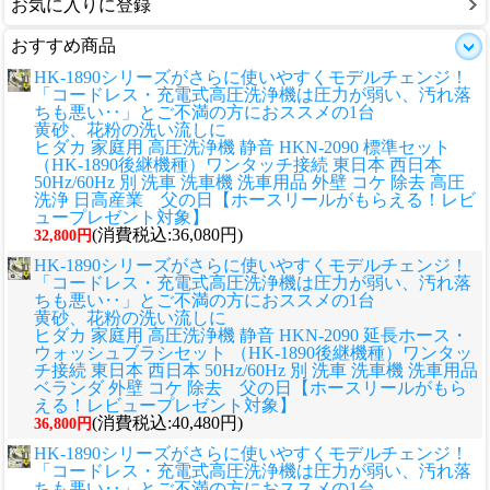
お気に入りに登録
おすすめ商品
HK-1890シリーズがさらに使いやすくモデルチェンジ！
「コードレス・充電式高圧洗浄機は圧力が弱い、汚れ落
ちも悪い‥」とご不満の方におススメの1台
黄砂、花粉の洗い流しに
ヒダカ 家庭用 高圧洗浄機 静音 HKN-2090 標準セット
（HK-1890後継機種）ワンタッチ接続 東日本 西日本
50Hz/60Hz 別 洗車 洗車機 洗車用品 外壁 コケ 除去 高圧
洗浄 日高産業 父の日【ホースリールがもらえる！レビ
ュープレゼント対象】
(消費税込:36,080円)
32,800円
HK-1890シリーズがさらに使いやすくモデルチェンジ！
「コードレス・充電式高圧洗浄機は圧力が弱い、汚れ落
ちも悪い‥」とご不満の方におススメの1台
黄砂、花粉の洗い流しに
ヒダカ 家庭用 高圧洗浄機 静音 HKN-2090 延長ホース・
ウォッシュブラシセット （HK-1890後継機種）ワンタッ
チ接続 東日本 西日本 50Hz/60Hz 別 洗車 洗車機 洗車用品
ベランダ 外壁 コケ 除去 父の日【ホースリールがもら
える！レビュープレゼント対象】
(消費税込:40,480円)
36,800円
HK-1890シリーズがさらに使いやすくモデルチェンジ！
「コードレス・充電式高圧洗浄機は圧力が弱い、汚れ落
ちも悪い‥」とご不満の方におススメの1台