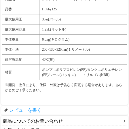
品番
Hobby125
最大使用圧
3bar(バール)
最大使用容量
1.25L(リットル)
本体重量
0.5kg(キログラム)
本体寸法
250×130×320mm(ミリメートル)
耐溶液温度
40℃(度)
ポンプ…ポリプロピレン(PP)/タンク…ポリエチレン
材質
(PE)/シール(パッキン)…ニトリルゴム(NBR)
※開発・改良により、仕様・外観は予告なく変更する場合があります。あら
かじめご了承ください。
レビューを書く
商品についてのお問い合わせ