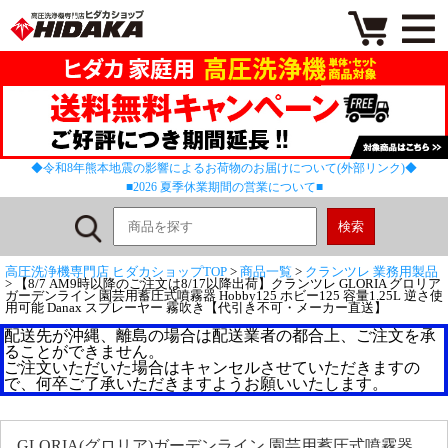
◆令和8年熊本地震の影響によるお荷物のお届けについて(外部リンク)◆
■2026 夏季休業期間の営業について■
高圧洗浄機専門店 ヒダカショップTOP
>
商品一覧
>
クランツレ 業務用製品
> 【8/7 AM9時以降のご注文は8/17以降出荷】クランツレ GLORIA グロリア
ガーデンライン 園芸用蓄圧式噴霧器 Hobby125 ホビー125 容量1.25L 逆さ使
用可能 Danax スプレーヤー 霧吹き【代引き不可・メーカー直送】
配送先が沖縄、離島の場合は配送業者の都合上、ご注文を承
ることができません。
ご注文いただいた場合はキャンセルさせていただきますの
で、何卒ご了承いただきますようお願いいたします。
GLORIA(グロリア)ガーデンライン 園芸用蓄圧式噴霧器