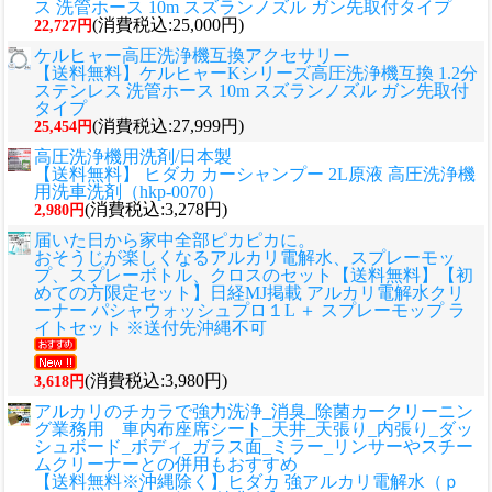
ス 洗管ホース 10m スズランノズル ガン先取付タイプ
(消費税込:25,000円)
22,727円
ケルヒャー高圧洗浄機互換アクセサリー
【送料無料】ケルヒャーKシリーズ高圧洗浄機互換 1.2分
ステンレス 洗管ホース 10m スズランノズル ガン先取付
タイプ
(消費税込:27,999円)
25,454円
高圧洗浄機用洗剤/日本製
【送料無料】 ヒダカ カーシャンプー 2L原液 高圧洗浄機
用洗車洗剤（hkp-0070）
(消費税込:3,278円)
2,980円
届いた日から家中全部ピカピカに。
おそうじが楽しくなるアルカリ電解水、スプレーモッ
プ、スプレーボトル、クロスのセット
【送料無料】【初
めての方限定セット】日経MJ掲載 アルカリ電解水クリ
ーナー パシャウォッシュプロ１L ＋ スプレーモップ ラ
イトセット ※送付先沖縄不可
(消費税込:3,980円)
3,618円
アルカリのチカラで強力洗浄_消臭_除菌カークリーニン
グ業務用 車内布座席シート_天井_天張り_内張り_ダッ
シュボード_ボディ_ガラス面_ミラー_リンサーやスチー
ムクリーナーとの併用もおすすめ
【送料無料※沖縄除く】ヒダカ 強アルカリ電解水（ｐ