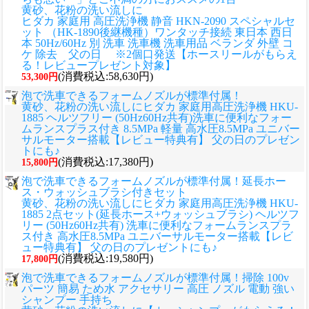
黄砂、花粉の洗い流しに
ヒダカ 家庭用 高圧洗浄機 静音 HKN-2090 スペシャルセ
ット （HK-1890後継機種）ワンタッチ接続 東日本 西日
本 50Hz/60Hz 別 洗車 洗車機 洗車用品 ベランダ 外壁 コ
ケ 除去 父の日 ※2個口発送【ホースリールがもらえ
る！レビュープレゼント対象】
(消費税込:58,630円)
53,300円
泡で洗車できるフォームノズルが標準付属！
黄砂、花粉の洗い流しに
ヒダカ 家庭用高圧洗浄機 HKU-
1885 ヘルツフリー (50Hz60Hz共有)洗車に便利なフォー
ムランスプラス付き 8.5MPa 軽量 高水圧8.5MPa ユニバー
サルモーター搭載【レビュー特典有】 父の日のプレゼン
トにも♪
(消費税込:17,380円)
15,800円
泡で洗車できるフォームノズルが標準付属！延長ホー
ス・ウォッシュブラシ付きセット
黄砂、花粉の洗い流しに
ヒダカ 家庭用高圧洗浄機 HKU-
1885 2点セット(延長ホース+ウォッシュブラシ) ヘルツフ
リー (50Hz60Hz共有) 洗車に便利なフォームランスプラ
ス付き 高水圧8.5MPa ユニバーサルモーター搭載【レビ
ュー特典有】 父の日のプレゼントにも♪
(消費税込:19,580円)
17,800円
泡で洗車できるフォームノズルが標準付属！掃除 100v
パーツ 簡易 ため水 アクセサリー 高圧 ノズル 電動 強い
シャンプー 手持ち