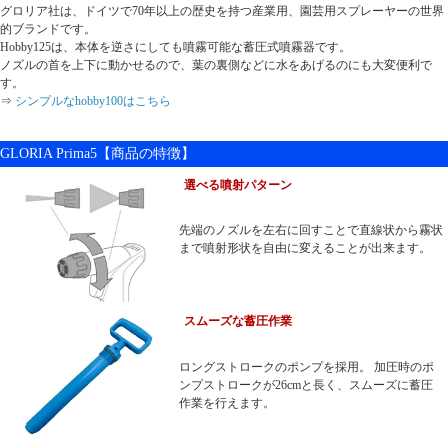
グロリア社は、ドイツで70年以上の歴史を持つ産業用、園芸用スプレーヤーの世界
的ブランドです。
Hobby125は、本体を逆さにしても噴霧可能な蓄圧式噴霧器です。
ノズルの首を上下に動かせるので、葉の裏側などに水をあげるのにも大変便利で
す。
⇒
シンプルなhobby100はこちら
GLORIA Prima5【商品の特徴】
選べる噴射パターン
先端のノズルを左右に回すことで直線状から霧状
まで噴射形状を自由に変えることが出来ます。
スムーズな蓄圧作業
ロングストロークのポンプを採用。 加圧時のポ
ンプストロークが26cmと長く、スムーズに蓄圧
作業を行えます。