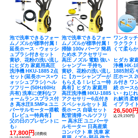
泡で洗車できるフォー
泡で洗車できるフォー
ワンタッ
ムノズルが標準付属！
ムノズルが標準付属！
ラクラク
延長ホース・ウォッシ
掃除 100v パーツ 簡易
くて柔ら
ュブラシ付きセット
ため水 アクセサリー
黄砂、花粉の洗い流し
高圧 ノズル 電動 強い
ヒダカ 家
に
ヒダカ 家庭用高圧
シャンプー 手持ち
浄機 HK-18
洗浄機 HKU-1885 2点
黄砂、花粉の洗い流し
1885対応
セット(延長ホース+ウ
に
【カーシャンプーが
圧ホース 2
ォッシュブラシ) ヘル
もらえる！レビュー特
ル付き ワ
ツフリー (50Hz60Hz
典有】ヒダカ 家庭用
続 ホース
共有) 洗車に便利なフ
高圧洗浄機 HKU-1885
い・ねじれ
ォームランスプラス付
アクセサリー6点付き
れ解消 柔
き 高水圧8.5MPa ユニ
スペシャルセット 延
イプ ライ
バーサルモーター搭載
長ホース 自吸セット
26,500
【レビュー特典有】
配管清掃 ヘルツフリ
込:29,150円)
父の日のプレゼントに
ー 高水圧 ユニバーサ
も♪
ルモーター 日高産業
17,800円
コンパクト 車 洗車 家
(消費税
庭用 ノズル 部品 強力