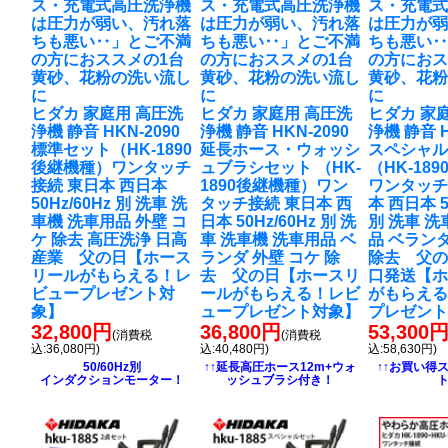
ス・充電式高圧洗浄機
ス・充電式高圧洗浄機
ス・充電
は圧力が弱い、汚れ落
は圧力が弱い、汚れ落
は圧力が
ちも悪い‥」とご不満
ちも悪い‥」とご不満
ちも悪い
の方におススメの1台
の方におススメの1台
の方におス
黄砂、花粉の洗い流し
黄砂、花粉の洗い流し
黄砂、花
に
に
に
ヒダカ 家庭用 高圧洗
ヒダカ 家庭用 高圧洗
ヒダカ 家
浄機 静音 HKN-2090
浄機 静音 HKN-2090
浄機 静音 H
標準セット（HK-1890
延長ホース・ウォッシ
スペシャ
後継機種）ワンタッチ
ュブラシセット （HK-
（HK-18
接続 東日本 西日本
1890後継機種）ワン
ワンタッチ
50Hz/60Hz 別 洗車 洗
タッチ接続 東日本 西
本 西日本 5
車機 洗車用品 外壁 コ
日本 50Hz/60Hz 別 洗
別 洗車 洗
ケ 除去 高圧洗浄 日高
車 洗車機 洗車用品 ベ
品 ベランダ
産業 父の日【ホース
ランダ 外壁 コケ 除
除去 父の
リールがもらえる！レ
去 父の日【ホースリ
口発送【
ビュープレゼント対
ールがもらえる！レビ
がもらえ
象】
ュープレゼント対象】
プレゼン
32,800円
36,800円
53,300
(消費税
(消費税
込:36,080円)
込:40,480円)
込:58,630円)
50/60Hz別
↑↑延長高圧ホース12m+ウォ
↑↑お買い得
インダクションモーター！
ッシュブラシ付き！