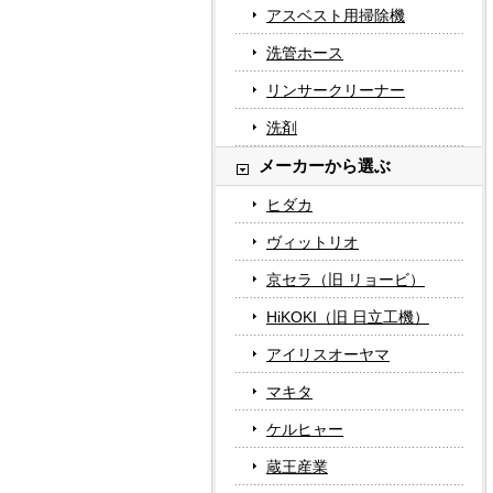
アスベスト用掃除機
洗管ホース
リンサークリーナー
洗剤
メーカーから選ぶ
ヒダカ
ヴィットリオ
京セラ（旧 リョービ）
HiKOKI（旧 日立工機）
アイリスオーヤマ
マキタ
ケルヒャー
蔵王産業