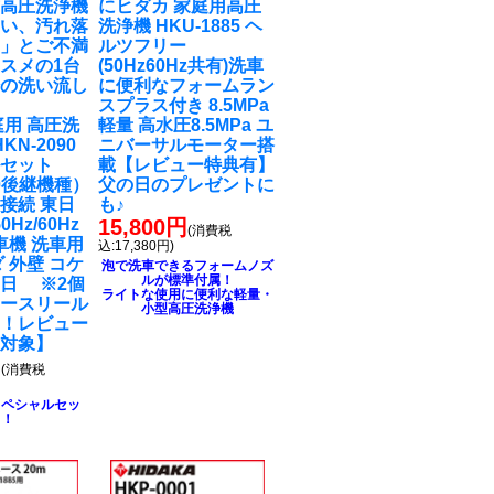
式高圧洗浄機
に
ヒダカ 家庭用高圧
弱い、汚れ落
洗浄機 HKU-1885 ヘ
‥」とご不満
ルツフリー
スメの1台
(50Hz60Hz共有)洗車
粉の洗い流し
に便利なフォームラン
スプラス付き 8.5MPa
庭用 高圧洗
軽量 高水圧8.5MPa ユ
KN-2090
ニバーサルモーター搭
ルセット
載【レビュー特典有】
90後継機種）
父の日のプレゼントに
接続 東日
も♪
0Hz/60Hz
15,800円
(消費税
車機 洗車用
込:17,380円)
 外壁 コケ
泡で洗車できるフォームノズ
ルが標準付属！
日 ※2個
ライトな使用に便利な軽量・
ホースリール
小型高圧洗浄機
る！レビュー
ト対象】
円
(消費税
スペシャルセッ
ト！