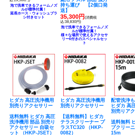
込:19,580円)
持ち運び 【2個口発
泡で洗車できるフォームノズ
ルが標準付属！
送】
延長ホース・ウォッシュブラ
35,300円
シ付きセット
(消費税
込:38,830円)
泡で洗車できるフォームノズ
ルが標準付属！
様々な場所で使えるアクセサ
リー6付きのスペシャルセッ
ト
ヒダカ 高圧洗浄機用
ヒダカ 高圧洗浄機用
配管洗浄
別売りアクセサリー
別売りアクセサリー
ヒダカ 高
別売りア
送料無料 ヒダカ 高圧
【送料無料】ヒダカ
洗浄機用 部品 別売り
テラスクリーナー プ
送料無料 
アクセサリー 自吸セ
ラスTC320 （HKP-
プクリー
ット （HKP-JSET）
0082）
15m