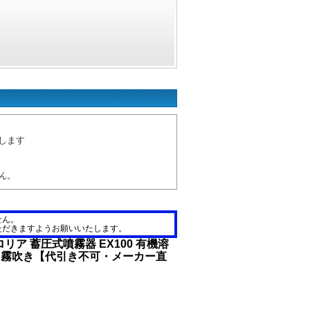
します
ん。
せん。
ただきますようお願いいたします。
ロリア 蓄圧式噴霧器 EX100 有機溶
ー 霧吹き【代引き不可・メーカー直