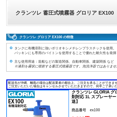
クランツレ 蓄圧式噴霧器 グロリア EX100
クランツレ グロリア EX100 の特徴
タンクに有機溶剤に強いポリオキシメチレンプラスチックを使用。
パッキンにも専用のバイトンを使用することで優れた耐久性を発揮
主な使用用途：造船などの製造関係、自動車関係、建築関係 など
※液剤を霧状に噴射する蓄圧式噴霧器です。泡洗浄器ではありませ
配送先が沖縄、離島の場合は配送業者の都合上、ご注文を承ることができま
ご注文いただいた場合はキャンセルさせていただきますので、何卒ご了承い
クランツレ GLORIA グ
剤対応 1L スプレーヤ
送】
商品番号 ex100