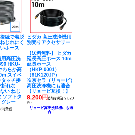
チ接続で着脱
ヒダカ 高圧洗浄機用
！ねじれにく
別売りアクセサリー
かいホース
【送料無料】 ヒダカ
庭用高圧洗
延長高圧ホース 10m
90 HKU-
延長ホース
 やわらか高
（HKP-0001）
0m スイベ
（81K120JP）
ンタッチ接
※京セラ（リョービ）
が折れな
高圧洗浄機にも適合
ない ねじ
【リョービ互換！】
軟 ソフトタ
8,200円
(消費税込:9,020
トグレー
円)
円
リョービ高圧洗浄機にも適
(消費税
合！