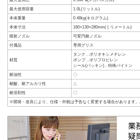
最大使用容量
1.0L(リットル)
本体重量
0.48kg(キログラム)
本体寸法
180×130×280mm(ミリメートル)
噴射ノズル
可変円錐ノズル
付属品
専用グリス
タンク…ポリオキシメチレン
材質
ポンプ…ポリプロピレン
シール(パッキン)…特殊バイトン
耐油性
〇
耐酸、耐アルカリ性
△
耐溶剤性
〇
※開発・改良により、仕様・外観は予告なく変更する場合があります。