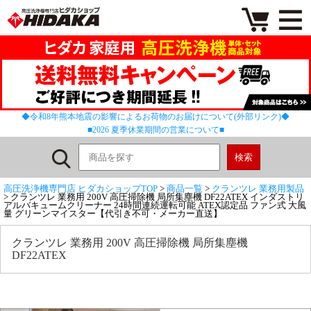
◆令和8年熊本地震の影響によるお荷物のお届けについて(外部リンク)◆
■2026 夏季休業期間の営業について■
高圧洗浄機専門店 ヒダカショップTOP
>
商品一覧
>
クランツレ 業務用製品
> クランツレ 業務用 200V 高圧掃除機 局所集塵機 DF22ATEX インダストリ
アルバキュームクリーナー 24時間連続運転可能 ATEX認定品 ファン式 大風
量 グリーンマイスター【代引き不可・メーカー直送】
クランツレ 業務用 200V 高圧掃除機 局所集塵機
DF22ATEX