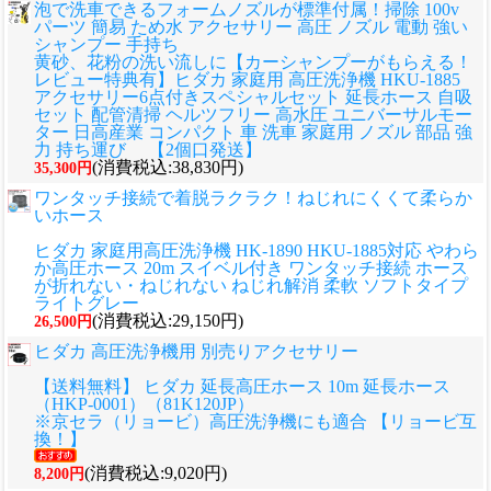
泡で洗車できるフォームノズルが標準付属！掃除 100v
パーツ 簡易 ため水 アクセサリー 高圧 ノズル 電動 強い
シャンプー 手持ち
黄砂、花粉の洗い流しに
【カーシャンプーがもらえる！
レビュー特典有】ヒダカ 家庭用 高圧洗浄機 HKU-1885
アクセサリー6点付きスペシャルセット 延長ホース 自吸
セット 配管清掃 ヘルツフリー 高水圧 ユニバーサルモー
ター 日高産業 コンパクト 車 洗車 家庭用 ノズル 部品 強
力 持ち運び 【2個口発送】
(消費税込:38,830円)
35,300円
ワンタッチ接続で着脱ラクラク！ねじれにくくて柔らか
いホース
ヒダカ 家庭用高圧洗浄機 HK-1890 HKU-1885対応 やわら
か高圧ホース 20m スイベル付き ワンタッチ接続 ホース
が折れない・ねじれない ねじれ解消 柔軟 ソフトタイプ
ライトグレー
(消費税込:29,150円)
26,500円
ヒダカ 高圧洗浄機用 別売りアクセサリー
【送料無料】 ヒダカ 延長高圧ホース 10m 延長ホース
（HKP-0001）（81K120JP）
※京セラ（リョービ）高圧洗浄機にも適合 【リョービ互
換！】
(消費税込:9,020円)
8,200円