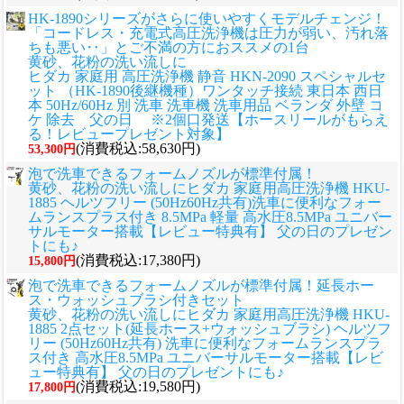
HK-1890シリーズがさらに使いやすくモデルチェンジ！
「コードレス・充電式高圧洗浄機は圧力が弱い、汚れ落
ちも悪い‥」とご不満の方におススメの1台
黄砂、花粉の洗い流しに
ヒダカ 家庭用 高圧洗浄機 静音 HKN-2090 スペシャルセ
ット （HK-1890後継機種）ワンタッチ接続 東日本 西日
本 50Hz/60Hz 別 洗車 洗車機 洗車用品 ベランダ 外壁 コ
ケ 除去 父の日 ※2個口発送【ホースリールがもらえ
る！レビュープレゼント対象】
(消費税込:58,630円)
53,300円
泡で洗車できるフォームノズルが標準付属！
黄砂、花粉の洗い流しに
ヒダカ 家庭用高圧洗浄機 HKU-
1885 ヘルツフリー (50Hz60Hz共有)洗車に便利なフォー
ムランスプラス付き 8.5MPa 軽量 高水圧8.5MPa ユニバー
サルモーター搭載【レビュー特典有】 父の日のプレゼン
トにも♪
(消費税込:17,380円)
15,800円
泡で洗車できるフォームノズルが標準付属！延長ホー
ス・ウォッシュブラシ付きセット
黄砂、花粉の洗い流しに
ヒダカ 家庭用高圧洗浄機 HKU-
1885 2点セット(延長ホース+ウォッシュブラシ) ヘルツフ
リー (50Hz60Hz共有) 洗車に便利なフォームランスプラ
ス付き 高水圧8.5MPa ユニバーサルモーター搭載【レビ
ュー特典有】 父の日のプレゼントにも♪
(消費税込:19,580円)
17,800円