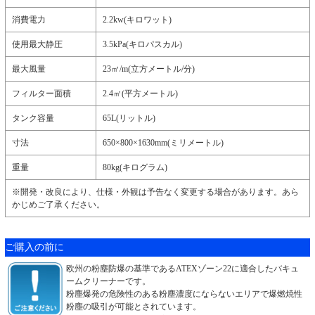
消費電力
2.2kw(キロワット)
使用最大静圧
3.5kPa(キロパスカル)
最大風量
23㎥/m(立方メートル/分)
フィルター面積
2.4㎡(平方メートル)
タンク容量
65L(リットル)
寸法
650×800×1630mm(ミリメートル)
重量
80kg(キログラム)
※開発・改良により、仕様・外観は予告なく変更する場合があります。あら
かじめご了承ください。
ご購入の前に
欧州の粉塵防爆の基準であるATEXゾーン22に適合したバキュ
ームクリーナーです。
粉塵爆発の危険性のある粉塵濃度にならないエリアで爆燃焼性
粉塵の吸引が可能とされています。