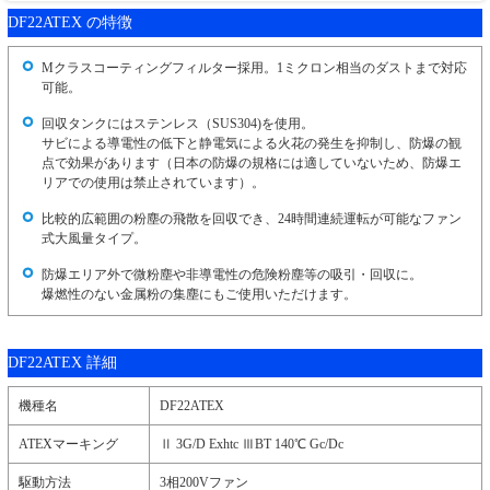
DF22ATEX の特徴
Mクラスコーティングフィルター採用。1ミクロン相当のダストまで対応
可能。
回収タンクにはステンレス（SUS304)を使用。
サビによる導電性の低下と静電気による火花の発生を抑制し、防爆の観
点で効果があります（日本の防爆の規格には適していないため、防爆エ
リアでの使用は禁止されています）。
比較的広範囲の粉塵の飛散を回収でき、24時間連続運転が可能なファン
式大風量タイプ。
防爆エリア外で微粉塵や非導電性の危険粉塵等の吸引・回収に。
爆燃性のない金属粉の集塵にもご使用いただけます。
DF22ATEX 詳細
機種名
DF22ATEX
ATEXマーキング
Ⅱ 3G/D Exhtc ⅢBT 140℃ Gc/Dc
駆動方法
3相200Vファン