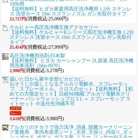
1890用
【送料無料】ヒダカ家庭用高圧洗浄機用 1.2分 ステンレ
ス 洗管ホース 10m スズランノズル ガン先取付タイプ
(消費税込:25,000円)
22,727円
ケルヒャー高圧洗浄機互換アクセサリー
【送料無料】ケルヒャーKシリーズ高圧洗浄機互換 1.2分
ステンレス 洗管ホース 10m スズランノズル ガン先取付
タイプ
(消費税込:27,999円)
25,454円
高圧洗浄機用洗剤/日本製
【送料無料】 ヒダカ カーシャンプー 2L原液 高圧洗浄機
用洗車洗剤（hkp-0070）
(消費税込:3,278円)
2,980円
届いた日から家中全部ピカピカに。
おそうじが楽しくなるアルカリ電解水、スプレーモッ
プ、スプレーボトル、クロスのセット
【送料無料】【初
めての方限定セット】日経MJ掲載 アルカリ電解水クリ
ーナー パシャウォッシュプロ１L ＋ スプレーモップ ラ
イトセット ※送付先沖縄不可
(消費税込:3,980円)
3,618円
アルカリのチカラで強力洗浄_消臭_除菌カークリーニン
グ業務用 車内布座席シート_天井_天張り_内張り_ダッ
シュボード_ボディ_ガラス面_ミラー_リンサーやスチー