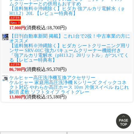
ムクリーナーとの併用もおすすめ
【送料無料※沖縄除く】ヒダカ 強アルカリ電解水（ｐ
H13.2）20L 【レビュー特典有】
(消費税込:18,700円)
17,000円
【日刊自動車新聞 掲載】これ1台で2役！中古車業の方に
オススメ
【送料無料※沖縄除く】ヒダカ シートクリーニング用リ
ンサー SRV-01C 強力バキュームクリーナー機能付き
「強アルカリ電解水（pH13.2）20リットル」がついてく
る【レビュー特典有】
(消費税込:95,370円)
86,700円
ケルヒャー高圧洗浄機互換アクセサリー
ケルヒャー 家庭用高圧洗浄機 Kシリーズ クイックコネ
クト対応 やわらか高圧ホース 10ｍ 片側スイベル ねじれ
解消 柔軟 ソフトタイプ ライトグレー
(消費税込:15,180円)
13,800円