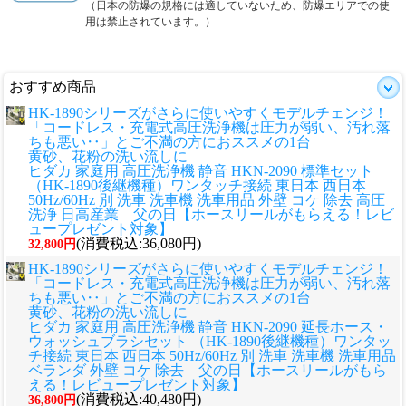
（日本の防爆の規格には適していないため、防爆エリアでの使
用は禁止されています。）
おすすめ商品
HK-1890シリーズがさらに使いやすくモデルチェンジ！
「コードレス・充電式高圧洗浄機は圧力が弱い、汚れ落
ちも悪い‥」とご不満の方におススメの1台
黄砂、花粉の洗い流しに
ヒダカ 家庭用 高圧洗浄機 静音 HKN-2090 標準セット
（HK-1890後継機種）ワンタッチ接続 東日本 西日本
50Hz/60Hz 別 洗車 洗車機 洗車用品 外壁 コケ 除去 高圧
洗浄 日高産業 父の日【ホースリールがもらえる！レビ
ュープレゼント対象】
(消費税込:36,080円)
32,800円
HK-1890シリーズがさらに使いやすくモデルチェンジ！
「コードレス・充電式高圧洗浄機は圧力が弱い、汚れ落
ちも悪い‥」とご不満の方におススメの1台
黄砂、花粉の洗い流しに
ヒダカ 家庭用 高圧洗浄機 静音 HKN-2090 延長ホース・
ウォッシュブラシセット （HK-1890後継機種）ワンタッ
チ接続 東日本 西日本 50Hz/60Hz 別 洗車 洗車機 洗車用品
ベランダ 外壁 コケ 除去 父の日【ホースリールがもら
える！レビュープレゼント対象】
(消費税込:40,480円)
36,800円