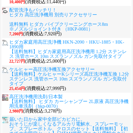
(消費税込:11,440円)
10,400円
配管洗浄もバッチリ！
ヒダカ 高圧洗浄機用 別売りアクセサリー
送料無料 ヒダカ パイプクリーニングホース8m
※ノズルジョイント付き （HKP-0081）
(消費税込:7,920円)
7,200円
ヒダカ家庭用高圧洗浄機 HKN-2090・HKU-1885・HK-
1890用
【送料無料】ヒダカ家庭用高圧洗浄機用 1.2分 ステンレ
ス 洗管ホース 10m スズランノズル ガン先取付タイプ
(消費税込:25,000円)
22,727円
ケルヒャー高圧洗浄機互換アクセサリー
【送料無料】ケルヒャーKシリーズ高圧洗浄機互換 1.2分
ステンレス 洗管ホース 10m スズランノズル ガン先取付
タイプ
(消費税込:27,999円)
25,454円
高圧洗浄機用洗剤/日本製
【送料無料】 ヒダカ カーシャンプー 2L原液 高圧洗浄機
用洗車洗剤（hkp-0070）
(消費税込:3,278円)
2,980円
届いた日から家中全部ピカピカに。
おそうじが楽しくなるアルカリ電解水、スプレーモッ
プ、スプレーボトル、クロスのセット
【送料無料】【初