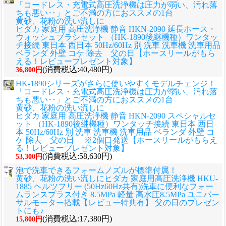
「コードレス・充電式高圧洗浄機は圧力が弱い、汚れ落
ちも悪い‥」とご不満の方におススメの1台
黄砂、花粉の洗い流しに
ヒダカ 家庭用 高圧洗浄機 静音 HKN-2090 延長ホース・
ウォッシュブラシセット （HK-1890後継機種）ワンタッ
チ接続 東日本 西日本 50Hz/60Hz 別 洗車 洗車機 洗車用品
ベランダ 外壁 コケ 除去 父の日【ホースリールがもら
える！レビュープレゼント対象】
(消費税込:40,480円)
36,800円
HK-1890シリーズがさらに使いやすくモデルチェンジ！
「コードレス・充電式高圧洗浄機は圧力が弱い、汚れ落
ちも悪い‥」とご不満の方におススメの1台
黄砂、花粉の洗い流しに
ヒダカ 家庭用 高圧洗浄機 静音 HKN-2090 スペシャルセ
ット （HK-1890後継機種）ワンタッチ接続 東日本 西日
本 50Hz/60Hz 別 洗車 洗車機 洗車用品 ベランダ 外壁 コ
ケ 除去 父の日 ※2個口発送【ホースリールがもらえ
る！レビュープレゼント対象】
(消費税込:58,630円)
53,300円
泡で洗車できるフォームノズルが標準付属！
黄砂、花粉の洗い流しに
ヒダカ 家庭用高圧洗浄機 HKU-
1885 ヘルツフリー (50Hz60Hz共有)洗車に便利なフォー
ムランスプラス付き 8.5MPa 軽量 高水圧8.5MPa ユニバー
サルモーター搭載【レビュー特典有】 父の日のプレゼン
トにも♪
(消費税込:17,380円)
15,800円