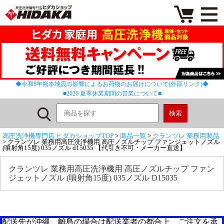
◆令和8年熊本地震の影響によるお荷物のお届けについて(外部リンク)◆
■2026 夏季休業期間の営業について■
高圧洗浄機専門店 ヒダカショップTOP
>
商品一覧
>
クランツレ 業務用製品
> クランツレ 業務用高圧洗浄機用 高圧ノズルチップ ファンジェットノズル
(噴射角15度) 035ノズル d15035 【代引き不可・メーカー直送】
クランツレ 業務用高圧洗浄機用 高圧ノズルチップ ファン
ジェットノズル (噴射角15度) 035ノズル D15035
配送先が沖縄、離島の場合は配送業者の都合上、ご注文を承