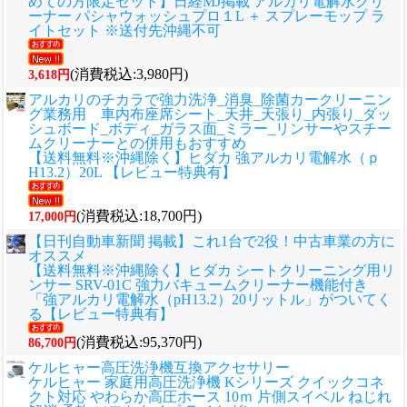
めての方限定セット】日経MJ掲載 アルカリ電解水クリ
ーナー パシャウォッシュプロ１L ＋ スプレーモップ ラ
イトセット ※送付先沖縄不可
(消費税込:3,980円)
3,618円
アルカリのチカラで強力洗浄_消臭_除菌カークリーニン
グ業務用 車内布座席シート_天井_天張り_内張り_ダッ
シュボード_ボディ_ガラス面_ミラー_リンサーやスチー
ムクリーナーとの併用もおすすめ
【送料無料※沖縄除く】ヒダカ 強アルカリ電解水（ｐ
H13.2）20L 【レビュー特典有】
(消費税込:18,700円)
17,000円
【日刊自動車新聞 掲載】これ1台で2役！中古車業の方に
オススメ
【送料無料※沖縄除く】ヒダカ シートクリーニング用リ
ンサー SRV-01C 強力バキュームクリーナー機能付き
「強アルカリ電解水（pH13.2）20リットル」がついてく
る【レビュー特典有】
(消費税込:95,370円)
86,700円
ケルヒャー高圧洗浄機互換アクセサリー
ケルヒャー 家庭用高圧洗浄機 Kシリーズ クイックコネ
クト対応 やわらか高圧ホース 10ｍ 片側スイベル ねじれ