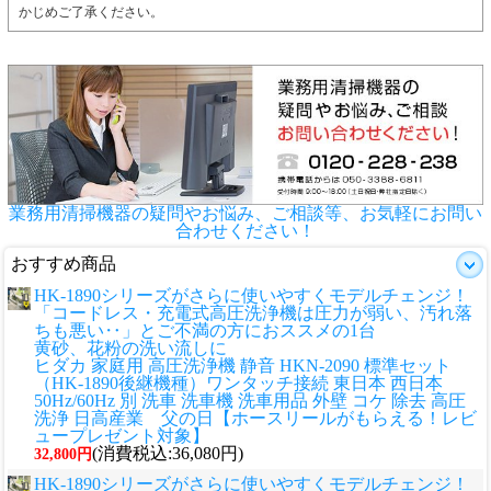
かじめご了承ください。
業務用清掃機器の疑問やお悩み、ご相談等、お気軽にお問い
合わせください！
おすすめ商品
HK-1890シリーズがさらに使いやすくモデルチェンジ！
「コードレス・充電式高圧洗浄機は圧力が弱い、汚れ落
ちも悪い‥」とご不満の方におススメの1台
黄砂、花粉の洗い流しに
ヒダカ 家庭用 高圧洗浄機 静音 HKN-2090 標準セット
（HK-1890後継機種）ワンタッチ接続 東日本 西日本
50Hz/60Hz 別 洗車 洗車機 洗車用品 外壁 コケ 除去 高圧
洗浄 日高産業 父の日【ホースリールがもらえる！レビ
ュープレゼント対象】
(消費税込:36,080円)
32,800円
HK-1890シリーズがさらに使いやすくモデルチェンジ！