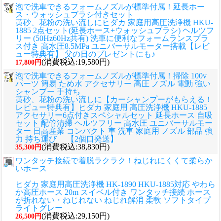
泡で洗車できるフォームノズルが標準付属！延長ホー
ス・ウォッシュブラシ付きセット
黄砂、花粉の洗い流しに
ヒダカ 家庭用高圧洗浄機 HKU-
1885 2点セット(延長ホース+ウォッシュブラシ) ヘルツフ
リー (50Hz60Hz共有) 洗車に便利なフォームランスプラ
ス付き 高水圧8.5MPa ユニバーサルモーター搭載【レビ
ュー特典有】 父の日のプレゼントにも♪
(消費税込:19,580円)
17,800円
泡で洗車できるフォームノズルが標準付属！掃除 100v
パーツ 簡易 ため水 アクセサリー 高圧 ノズル 電動 強い
シャンプー 手持ち
黄砂、花粉の洗い流しに
【カーシャンプーがもらえる！
レビュー特典有】ヒダカ 家庭用 高圧洗浄機 HKU-1885
アクセサリー6点付きスペシャルセット 延長ホース 自吸
セット 配管清掃 ヘルツフリー 高水圧 ユニバーサルモー
ター 日高産業 コンパクト 車 洗車 家庭用 ノズル 部品 強
力 持ち運び 【2個口発送】
(消費税込:38,830円)
35,300円
ワンタッチ接続で着脱ラクラク！ねじれにくくて柔らか
いホース
ヒダカ 家庭用高圧洗浄機 HK-1890 HKU-1885対応 やわら
か高圧ホース 20m スイベル付き ワンタッチ接続 ホース
が折れない・ねじれない ねじれ解消 柔軟 ソフトタイプ
ライトグレー
(消費税込:29,150円)
26,500円