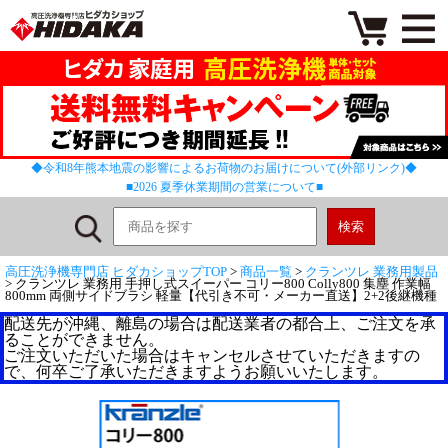
◆令和8年熊本地震の影響によるお荷物のお届けについて(外部リンク)◆
■2026 夏季休業期間の営業について■
高圧洗浄機専門店 ヒダカショップTOP
>
商品一覧
>
クランツレ 業務用製品
> クランツレ 業務用 手押し式スイーパー コリー800 Colly800 集塵 作業幅
800mm 両側サイドブラシ 軽量【代引き不可・メーカー直送】2+2後継機種
配送先が沖縄、離島の場合は配送業者の都合上、ご注文を承
ることができません。
ご注文いただいた場合はキャンセルさせていただきますの
で、何卒ご了承いただきますようお願いいたします。