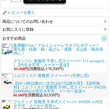
レビューを書く
商品についてのお問い合わせ
お気に入りに登録
おすすめ商品
集塵幅67cm！アルミシャーシでタフなボディー！
落ち葉・枯葉・桜・花びら・道路・火山灰・降灰清
掃に！
クランツレ 業務用 手押し式スイーパー 1+1 sweeper1-
1 【代引き不可・メーカー直送】
(消費税込:178,200円)
162,000円
ニルフィスク 業務用 スイーパー (手押し式)
【8/6 13時以降のご注文は8/17以降出荷】【送料無
料】ニルフィスク 業務用 手押し式スイーパー SW250
(50000494)≪代引き不可・メーカー直送≫
(消費税込:92,950円)
84,500円
フルテック 業務用 手押式スイーパー SW920 ≪代引
き不可・メーカー直送≫