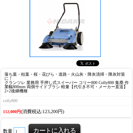
落ち葉・枯葉・桜・花びら・道路・火山灰・降灰清掃・降灰対策
に！
クランツレ 業務用 手押し式スイーパー コリー800 Colly800 集塵 作
業幅800mm 両側サイドブラシ 軽量【代引き不可・メーカー直送】
2+2後継機種
colly800
(消費税込:123,200円)
112,000円
数量