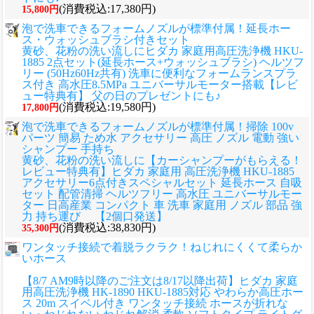
(消費税込:17,380円)
15,800円
泡で洗車できるフォームノズルが標準付属！延長ホー
ス・ウォッシュブラシ付きセット
黄砂、花粉の洗い流しに
ヒダカ 家庭用高圧洗浄機 HKU-
1885 2点セット(延長ホース+ウォッシュブラシ) ヘルツフ
リー (50Hz60Hz共有) 洗車に便利なフォームランスプラ
ス付き 高水圧8.5MPa ユニバーサルモーター搭載【レビ
ュー特典有】 父の日のプレゼントにも♪
(消費税込:19,580円)
17,800円
泡で洗車できるフォームノズルが標準付属！掃除 100v
パーツ 簡易 ため水 アクセサリー 高圧 ノズル 電動 強い
シャンプー 手持ち
黄砂、花粉の洗い流しに
【カーシャンプーがもらえる！
レビュー特典有】ヒダカ 家庭用 高圧洗浄機 HKU-1885
アクセサリー6点付きスペシャルセット 延長ホース 自吸
セット 配管清掃 ヘルツフリー 高水圧 ユニバーサルモー
ター 日高産業 コンパクト 車 洗車 家庭用 ノズル 部品 強
力 持ち運び 【2個口発送】
(消費税込:38,830円)
35,300円
ワンタッチ接続で着脱ラクラク！ねじれにくくて柔らか
いホース
【8/7 AM9時以降のご注文は8/17以降出荷】ヒダカ 家庭
用高圧洗浄機 HK-1890 HKU-1885対応 やわらか高圧ホー
ス 20m スイベル付き ワンタッチ接続 ホースが折れな