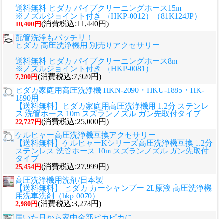
送料無料 ヒダカ パイプクリーニングホース15m
※ノズルジョイント付き （HKP-0012）（81K124JP）
(消費税込:11,440円)
10,400円
配管洗浄もバッチリ！
ヒダカ 高圧洗浄機用 別売りアクセサリー
送料無料 ヒダカ パイプクリーニングホース8m
※ノズルジョイント付き （HKP-0081）
(消費税込:7,920円)
7,200円
ヒダカ家庭用高圧洗浄機 HKN-2090・HKU-1885・HK-
1890用
【送料無料】ヒダカ家庭用高圧洗浄機用 1.2分 ステンレ
ス 洗管ホース 10m スズランノズル ガン先取付タイプ
(消費税込:25,000円)
22,727円
ケルヒャー高圧洗浄機互換アクセサリー
【送料無料】ケルヒャーKシリーズ高圧洗浄機互換 1.2分
ステンレス 洗管ホース 10m スズランノズル ガン先取付
タイプ
(消費税込:27,999円)
25,454円
高圧洗浄機用洗剤/日本製
【送料無料】 ヒダカ カーシャンプー 2L原液 高圧洗浄機
用洗車洗剤（hkp-0070）
(消費税込:3,278円)
2,980円
届いた日から家中全部ピカピカに。