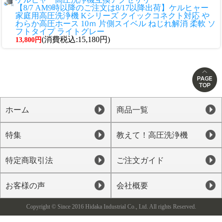
【8/7 AM9時以降のご注文は8/17以降出荷】ケルヒャー
家庭用高圧洗浄機 Kシリーズ クイックコネクト対応 や
わらか高圧ホース 10ｍ 片側スイベル ねじれ解消 柔軟 ソ
フトタイプ ライトグレー
(消費税込:15,180円)
13,800円
ホーム
商品一覧
特集
教えて！高圧洗浄機
特定商取引法
ご注文ガイド
お客様の声
会社概要
Copyright © Since 2016 Hidaka Industrial Co., Ltd. All rights Reserved.