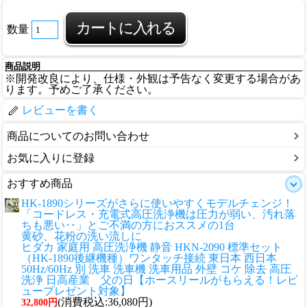
数量
商品説明
※開発改良により、仕様・外観は予告なく変更する場合があ
ります。予めご了承ください。
レビューを書く
商品についてのお問い合わせ
お気に入りに登録
おすすめ商品
HK-1890シリーズがさらに使いやすくモデルチェンジ！
「コードレス・充電式高圧洗浄機は圧力が弱い、汚れ落
ちも悪い‥」とご不満の方におススメの1台
黄砂、花粉の洗い流しに
ヒダカ 家庭用 高圧洗浄機 静音 HKN-2090 標準セット
（HK-1890後継機種）ワンタッチ接続 東日本 西日本
50Hz/60Hz 別 洗車 洗車機 洗車用品 外壁 コケ 除去 高圧
洗浄 日高産業 父の日【ホースリールがもらえる！レビ
ュープレゼント対象】
(消費税込:36,080円)
32,800円