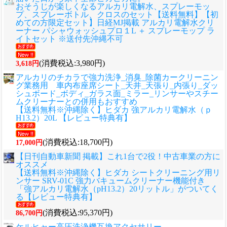
おそうじが楽しくなるアルカリ電解水、スプレーモッ
プ、スプレーボトル、クロスのセット
【送料無料】【初
めての方限定セット】日経MJ掲載 アルカリ電解水クリ
ーナー パシャウォッシュプロ１L ＋ スプレーモップ ラ
イトセット ※送付先沖縄不可
(消費税込:3,980円)
3,618円
アルカリのチカラで強力洗浄_消臭_除菌カークリーニン
グ業務用 車内布座席シート_天井_天張り_内張り_ダッ
シュボード_ボディ_ガラス面_ミラー_リンサーやスチー
ムクリーナーとの併用もおすすめ
【送料無料※沖縄除く】ヒダカ 強アルカリ電解水（ｐ
H13.2）20L 【レビュー特典有】
(消費税込:18,700円)
17,000円
【日刊自動車新聞 掲載】これ1台で2役！中古車業の方に
オススメ
【送料無料※沖縄除く】ヒダカ シートクリーニング用リ
ンサー SRV-01C 強力バキュームクリーナー機能付き
「強アルカリ電解水（pH13.2）20リットル」がついてく
る【レビュー特典有】
(消費税込:95,370円)
86,700円
ケルヒャー高圧洗浄機互換アクセサリー