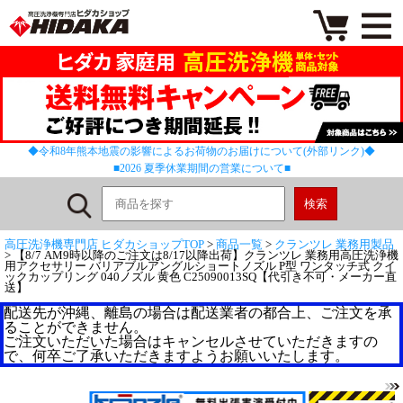
◆令和8年熊本地震の影響によるお荷物のお届けについて(外部リンク)◆
■2026 夏季休業期間の営業について■
高圧洗浄機専門店 ヒダカショップTOP
>
商品一覧
>
クランツレ 業務用製品
> 【8/7 AM9時以降のご注文は8/17以降出荷】クランツレ 業務用高圧洗浄機
用アクセサリー バリアブルアングルショートノズル P型 ワンタッチ式 クイ
ックカップリング 040ノズル 黄色 C25090013SQ【代引き不可・メーカー直
送】
配送先が沖縄、離島の場合は配送業者の都合上、ご注文を承
ることができません。
ご注文いただいた場合はキャンセルさせていただきますの
で、何卒ご了承いただきますようお願いいたします。