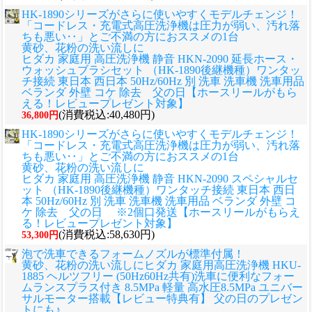
HK-1890シリーズがさらに使いやすくモデルチェンジ！
「コードレス・充電式高圧洗浄機は圧力が弱い、汚れ落
ちも悪い‥」とご不満の方におススメの1台
黄砂、花粉の洗い流しに
ヒダカ 家庭用 高圧洗浄機 静音 HKN-2090 延長ホース・
ウォッシュブラシセット （HK-1890後継機種）ワンタッ
チ接続 東日本 西日本 50Hz/60Hz 別 洗車 洗車機 洗車用品
ベランダ 外壁 コケ 除去 父の日【ホースリールがもら
える！レビュープレゼント対象】
(消費税込:40,480円)
36,800円
HK-1890シリーズがさらに使いやすくモデルチェンジ！
「コードレス・充電式高圧洗浄機は圧力が弱い、汚れ落
ちも悪い‥」とご不満の方におススメの1台
黄砂、花粉の洗い流しに
ヒダカ 家庭用 高圧洗浄機 静音 HKN-2090 スペシャルセ
ット （HK-1890後継機種）ワンタッチ接続 東日本 西日
本 50Hz/60Hz 別 洗車 洗車機 洗車用品 ベランダ 外壁 コ
ケ 除去 父の日 ※2個口発送【ホースリールがもらえ
る！レビュープレゼント対象】
(消費税込:58,630円)
53,300円
泡で洗車できるフォームノズルが標準付属！
黄砂、花粉の洗い流しに
ヒダカ 家庭用高圧洗浄機 HKU-
1885 ヘルツフリー (50Hz60Hz共有)洗車に便利なフォー
ムランスプラス付き 8.5MPa 軽量 高水圧8.5MPa ユニバー
サルモーター搭載【レビュー特典有】 父の日のプレゼン
トにも♪