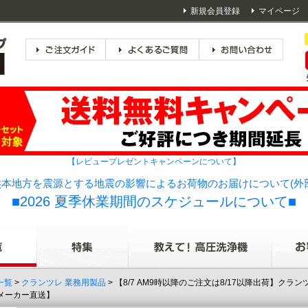
新規会員登録
マイページ
【レビュープレゼントキャンペーンについて】
本地方を震源とする地震の影響によるお荷物のお届けについて(外
■2026 夏季休業期間のスケジュールについて■
一覧
>
クランツレ 業務用製品
> 【8/7 AM9時以降のご注文は8/17以降出荷】クラ
メーカー直送】