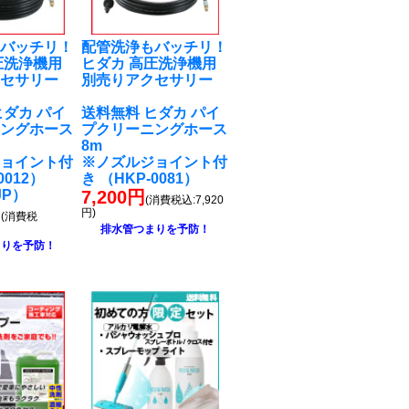
もバッチリ！
配管洗浄もバッチリ！
圧洗浄機用
ヒダカ 高圧洗浄機用
クセサリー
別売りアクセサリー
ヒダカ パイ
送料無料 ヒダカ パイ
ニングホース
プクリーニングホース
8m
ジョイント付
※ノズルジョイント付
0012）
き （HKP-0081）
JP）
7,200円
(消費税込:7,920
円
円)
(消費税
排水管つまりを予防！
まりを予防！