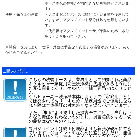
ホース本来の性能が発揮できない可能性がございま
す）。
使用・保管上の注意
・ノズルおよびホースは錆びにくい素材を使用して
いますが、アタッチメント部分は鉄を使用していま
す。
ご使用後はアタッチメントのサビ予防のため、水分
をよくふき取って下さい。
※開発・改良により、仕様・外観は予告なく変更する場合があります。あら
かじめご了承ください。
ご購入の前に
こちらの洗管ホースは、業務用として開発された商品
をケルヒャー家庭用高圧洗浄機に接続できるようにし
た互換商品であり、ケルヒャー純正商品ではありませ
ん。
ケルヒャー高圧洗浄機本体はあくまで「家庭用」とし
て開発されておりますため、業務用途でご使用になら
れた際は本体保証の対象外となる場合がございます。
また、利用により発生した損害全てに対し、当店はい
かなる責任を負わないものとし、損害賠償をする一切
の義務はないものとします。
専用ジョイントは純正付属品よりも着脱が硬めにでき
ています。ジョイントをななめに差し込んだり、無理