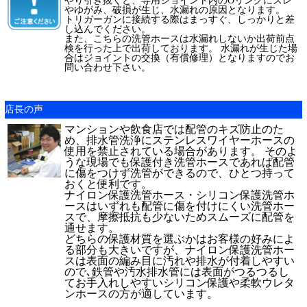
やり引き抜くと、専用ジョイント内のOリングにズレ
やゆがみ、破損が生じ、水漏れの原因となります。
トリガーガンに接続する際はまっすぐ、しっかりと差
し込んでください。
また、こちらの洗管ホースは水漏れしないか出荷前点
検を行った上で出荷しております。 水漏れが生じた場
合はジョイントの交換（有償修理）となりますのでお
問い合わせ下さい。
店長の声
マンションや飲食店では配管のキズ防止のた
め、排水管洗浄にステンレスワイヤーホースの
使用を禁止されている場合があります。 そのよ
うな現場でも保護付き洗管ホースであれば配管
に傷をつけず洗管ができるので、ひとつ持って
おくと便利です。
ナイロン保護洗管ホース・シリコン保護洗管ホ
ースはいずれも配管に傷を付けにくい洗管ホー
スで、摩擦抵抗も少ないためスムーズに配管を
通せます。
どちらの保護材質を選ぶかはお客様の好みによ
る部分も大きいですが、ナイロン保護洗管ホー
スは表面の編み目に汚れや排水が付着しやすい
ので､鉄管や汚水排水管には表面がつるつるし
てお手入れしやすいシリコン保護や柔軟ウレタ
ンホースの方が適しています。