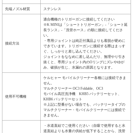
先端ノズル材質
ステンレス
適合機種のトリガーガンに接続してください
※K MINIは「ショートトリガーガン」-「ショート延
長ランス」-「洗管ホース」の順に接続してくださ
い。
・専用ジョイントは純正付属品よりも着脱が硬めに
接続方法
できています。トリガーガンに接続する際はまっす
ぐ、しっかりと差し込んでください。
ジョイントをななめに差し込んだり、無理やり引き
抜くと、専用ジョイント内のOリングにズレやゆが
み、破損が生じ、水漏れの原因となります。
ケルヒャー モバイルクリーナー各種には接続できま
せん。
マルチクリーナー OC3 Foldable、OC3
モバイル高圧洗浄機 KHB5 バッテリーセット、
使用不可機種
KHB6 バッテリーセット
※上記に型番がない場合でも、バッテリータイプの
マルチクリーナー・モバイルクリーナーには接続で
きません。
・水道直結でご使用ください（自吸で使用すると水
道直結よりも水量の供給が低下することから、洗管