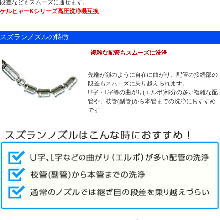
段差などもスムーズに通せます。
ケルヒャーKシリーズ高圧洗浄機互換
スズランノズルの特徴
複雑な配管もスムーズに洗浄
先端が鎖のように自在に曲がり、配管の接続部の
段差もスムーズに乗り越えられます。
U字・L字等の曲がり(エルボ)部分の多い複雑な配
管や、枝管(副管)から本管までの洗浄におすすめ
です