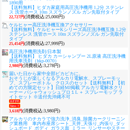
1890用
【送料無料】ヒダカ家庭用高圧洗浄機用 1.2分 ステンレ
ス 洗管ホース 10m スズランノズル ガン先取付タイプ
(消費税込:25,000円)
22,727円
ケルヒャー高圧洗浄機互換アクセサリー
【送料無料】ケルヒャーKシリーズ高圧洗浄機互換 1.2分
ステンレス 洗管ホース 10m スズランノズル ガン先取付
タイプ
(消費税込:27,999円)
25,454円
高圧洗浄機用洗剤/日本製
【送料無料】 ヒダカ カーシャンプー 2L原液 高圧洗浄機
用洗車洗剤（hkp-0070）
(消費税込:3,278円)
2,980円
届いた日から家中全部ピカピカに。
おそうじが楽しくなるアルカリ電解水、スプレーモッ
プ、スプレーボトル、クロスのセット
【送料無料】【初
めての方限定セット】日経MJ掲載 アルカリ電解水クリ
ーナー パシャウォッシュプロ１L ＋ スプレーモップ ラ
イトセット ※送付先沖縄不可
(消費税込:3,980円)
3,618円
アルカリのチカラで強力洗浄_消臭_除菌カークリーニン
グ業務用 車内布座席シート_天井_天張り_内張り_ダッ
シュボード_ボディ_ガラス面_ミラー_リンサーやスチー