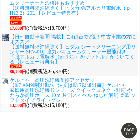
ムクリーナーとの併用もおすすめ
【送料無料※沖縄除く】ヒダカ 強アルカリ電解水（ｐ
H13.2）20L 【レビュー特典有】
(消費税込:18,700円)
17,000円
【日刊自動車新聞 掲載】これ1台で2役！中古車業の方に
オススメ
【送料無料※沖縄除く】ヒダカ シートクリーニング用リ
ンサー SRV-01C 強力バキュームクリーナー機能付き
「強アルカリ電解水（pH13.2）20リットル」がついてく
る【レビュー特典有】
(消費税込:95,370円)
86,700円
ケルヒャー高圧洗浄機互換アクセサリー
【8/7 AM9時以降のご注文は8/17以降出荷】ケルヒャー
家庭用高圧洗浄機 Kシリーズ クイックコネクト対応 や
わらか高圧ホース 10ｍ 片側スイベル ねじれ解消 柔軟 ソ
フトタイプ ライトグレー
(消費税込:15,180円)
13,800円