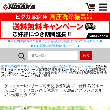
◆令和8年熊本地震の影響によるお荷物のお届けについて(外部リンク)◆
■2026 夏季休業期間の営業について■
高圧洗浄機専門店 ヒダカショップTOP
>
商品一覧
>
ケルヒャー
> 【送料無
料】ケルヒャーKシリーズ高圧洗浄機互換 1.2分 青シリコンPVC保護 洗管ホ
ース 20m スズランノズル ガン先取付タイプ 屋内配管向け配管清掃 配管洗
浄 パイプクリーニング 詰まり取り
ケルヒャーKシリーズ高圧洗浄機互換 プロ仕様 洗管ホー
ス 1.2分 青シリコンPVC保護ホース 20m スズランノズル
ガン先取付タイプ