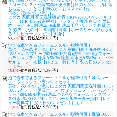
HK-1890シリーズがさらに使いやすくモデルチェンジ！
「コードレス・充電式高圧洗浄機は圧力が弱い、汚れ落
ちも悪い‥」とご不満の方におススメの1台
黄砂、花粉の洗い流しに
ヒダカ 家庭用 高圧洗浄機 静音 HKN-2090 スペシャルセ
ット （HK-1890後継機種）ワンタッチ接続 東日本 西日
本 50Hz/60Hz 別 洗車 洗車機 洗車用品 ベランダ 外壁 コ
ケ 除去 父の日 ※2個口発送【ホースリールがもらえ
る！レビュープレゼント対象】
(消費税込:58,630円)
53,300円
泡で洗車できるフォームノズルが標準付属！
黄砂、花粉の洗い流しに
ヒダカ 家庭用高圧洗浄機 HKU-
1885 ヘルツフリー (50Hz60Hz共有)洗車に便利なフォー
ムランスプラス付き 8.5MPa 軽量 高水圧8.5MPa ユニバー
サルモーター搭載【レビュー特典有】 父の日のプレゼン
トにも♪
(消費税込:17,380円)
15,800円
泡で洗車できるフォームノズルが標準付属！延長ホー
ス・ウォッシュブラシ付きセット
黄砂、花粉の洗い流しに
ヒダカ 家庭用高圧洗浄機 HKU-
1885 2点セット(延長ホース+ウォッシュブラシ) ヘルツフ
リー (50Hz60Hz共有) 洗車に便利なフォームランスプラ
ス付き 高水圧8.5MPa ユニバーサルモーター搭載【レビ
ュー特典有】 父の日のプレゼントにも♪
(消費税込:19,580円)
17,800円
泡で洗車できるフォームノズルが標準付属！掃除 100v