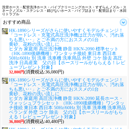
洗管ホース・配管洗浄ホース・パイプクリーニングホース・すずらんノズル・ス
ネークノズル・ステンレス・錆びないホース・パイプ詰まり・配管詰まり・水回
りトラブル
おすすめ商品
HK-1890シリーズがさらに使いやすくモデルチェンジ！
「コードレス・充電式高圧洗浄機は圧力が弱い、汚れ落
ちも悪い‥」とご不満の方におススメの1台
黄砂、花粉の洗い流しに
ヒダカ 家庭用 高圧洗浄機 静音 HKN-2090 標準セット
（HK-1890後継機種）ワンタッチ接続 東日本 西日本
50Hz/60Hz 別 洗車 洗車機 洗車用品 外壁 コケ 除去 高圧
洗浄 日高産業 父の日【ホースリールがもらえる！レビ
ュープレゼント対象】
(消費税込:36,080円)
32,800円
HK-1890シリーズがさらに使いやすくモデルチェンジ！
「コードレス・充電式高圧洗浄機は圧力が弱い、汚れ落
ちも悪い‥」とご不満の方におススメの1台
黄砂、花粉の洗い流しに
ヒダカ 家庭用 高圧洗浄機 静音 HKN-2090 延長ホース・
ウォッシュブラシセット （HK-1890後継機種）ワンタッ
チ接続 東日本 西日本 50Hz/60Hz 別 洗車 洗車機 洗車用品
ベランダ 外壁 コケ 除去 父の日【ホースリールがもら
える！レビュープレゼント対象】
(消費税込:40,480円)
36,800円