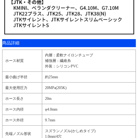
商品詳細
内層：柔軟ナイロンチューブ
ホース材質
補強層：繊維糸
外装：シリコンPVC
最小曲げ半径
約25mm
最大使用圧力
20MPa(205K)
ホース長さ
20m
ホース内径
φ4.0mm
ホース外径
9.7mm
スズランノズル(かしめタイプ)
先端ノズル形状
1.0mm/4穴