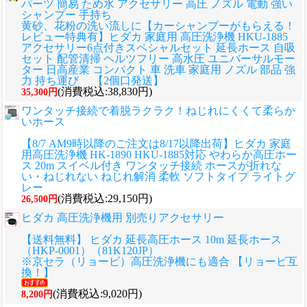
パーツ 簡易 ため水 アクセサリー 高圧 ノズル 電動 強い
シャンプー 手持ち
黄砂、花粉の洗い流しに
【カーシャンプーがもらえる！
レビュー特典有】ヒダカ 家庭用 高圧洗浄機 HKU-1885
アクセサリー6点付きスペシャルセット 延長ホース 自吸
セット 配管清掃 ヘルツフリー 高水圧 ユニバーサルモー
ター 日高産業 コンパクト 車 洗車 家庭用 ノズル 部品 強
力 持ち運び 【2個口発送】
(消費税込:38,830円)
35,300円
ワンタッチ接続で着脱ラクラク！ねじれにくくて柔らか
いホース
【8/7 AM9時以降のご注文は8/17以降出荷】ヒダカ 家庭
用高圧洗浄機 HK-1890 HKU-1885対応 やわらか高圧ホー
ス 20m スイベル付き ワンタッチ接続 ホースが折れな
い・ねじれない ねじれ解消 柔軟 ソフトタイプ ライトグ
レー
(消費税込:29,150円)
26,500円
ヒダカ 高圧洗浄機用 別売りアクセサリー
【送料無料】 ヒダカ 延長高圧ホース 10m 延長ホース
（HKP-0001）（81K120JP）
※京セラ（リョービ）高圧洗浄機にも適合 【リョービ互
換！】
(消費税込:9,020円)
8,200円