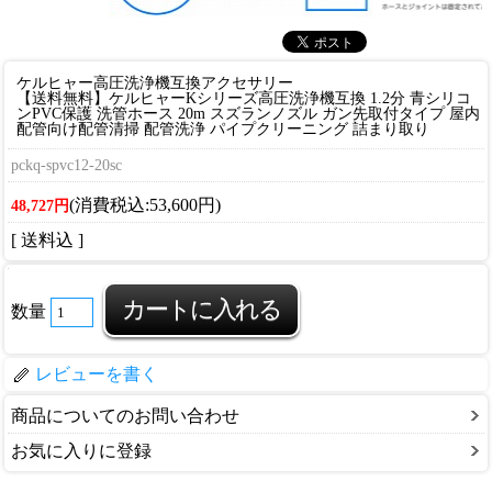
ケルヒャー高圧洗浄機互換アクセサリー
【送料無料】ケルヒャーKシリーズ高圧洗浄機互換 1.2分 青シリコ
ンPVC保護 洗管ホース 20m スズランノズル ガン先取付タイプ 屋内
配管向け配管清掃 配管洗浄 パイプクリーニング 詰まり取り
pckq-spvc12-20sc
(消費税込:53,600円)
48,727円
[ 送料込 ]
数量
レビューを書く
商品についてのお問い合わせ
お気に入りに登録