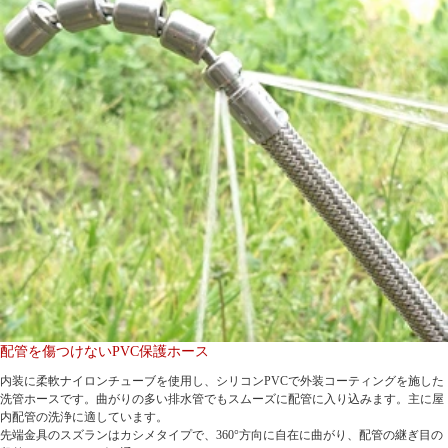
配管を傷つけないPVC保護ホース
内装に柔軟ナイロンチューブを使用し、シリコンPVCで外装コーティングを施した
洗管ホースです。曲がりの多い排水管でもスムーズに配管に入り込みます。主に屋
内配管の洗浄に適しています。
先端金具のスズランはカシメタイプで、360°方向に自在に曲がり、配管の継ぎ目の