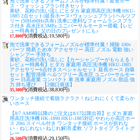
泡で洗車できるフォームノズルが標準付属！延長ホー
ス・ウォッシュブラシ付きセット
黄砂、花粉の洗い流しに
ヒダカ 家庭用高圧洗浄機 HKU-
1885 2点セット(延長ホース+ウォッシュブラシ) ヘルツフ
リー (50Hz60Hz共有) 洗車に便利なフォームランスプラ
ス付き 高水圧8.5MPa ユニバーサルモーター搭載【レビ
ュー特典有】 父の日のプレゼントにも♪
(消費税込:19,580円)
17,800円
泡で洗車できるフォームノズルが標準付属！掃除 100v
パーツ 簡易 ため水 アクセサリー 高圧 ノズル 電動 強い
シャンプー 手持ち
黄砂、花粉の洗い流しに
【カーシャンプーがもらえる！
レビュー特典有】ヒダカ 家庭用 高圧洗浄機 HKU-1885
アクセサリー6点付きスペシャルセット 延長ホース 自吸
セット 配管清掃 ヘルツフリー 高水圧 ユニバーサルモー
ター 日高産業 コンパクト 車 洗車 家庭用 ノズル 部品 強
力 持ち運び 【2個口発送】
(消費税込:38,830円)
35,300円
ワンタッチ接続で着脱ラクラク！ねじれにくくて柔らか
いホース
【8/7 AM9時以降のご注文は8/17以降出荷】ヒダカ 家庭
用高圧洗浄機 HK-1890 HKU-1885対応 やわらか高圧ホー
ス 20m スイベル付き ワンタッチ接続 ホースが折れな
い・ねじれない ねじれ解消 柔軟 ソフトタイプ ライトグ
レー
(消費税込:29,150円)
26,500円