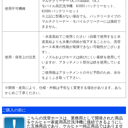
マルチクリーナー OC3 Foldable、OC3
モバイル高圧洗浄機 KHB5 バッテリーセット、
使用不可機種
KHB6 バッテリーセット
※上記に型番がない場合でも、バッテリータイプの
マルチクリーナー・モバイルクリーナーには接続で
きません。
・水道直結でご使用ください（自吸で使用すると水
道直結よりも水量の供給が低下することから、洗管
ホース本来の性能が発揮できない可能性がございま
す）。
使用・保管上の注意
・ノズルおよびホースは錆びにくい素材を使用して
いますが、アタッチメント部分は鉄を使用していま
す。
ご使用後はアタッチメントのサビ予防のため、水分
をよくふき取って下さい。
※開発・改良により、仕様・外観は予告なく変更する場合があります。あら
かじめご了承ください。
ご購入の前に
こちらの洗管ホースは、業務用として開発された商品
をケルヒャー家庭用高圧洗浄機に接続できるようにし
た互換商品であり、ケルヒャー純正商品ではありませ