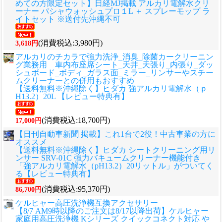
めての方限定セット】日経MJ掲載 アルカリ電解水クリ
ーナー パシャウォッシュプロ１L ＋ スプレーモップ ラ
イトセット ※送付先沖縄不可
(消費税込:3,980円)
3,618円
アルカリのチカラで強力洗浄_消臭_除菌カークリーニン
グ業務用 車内布座席シート_天井_天張り_内張り_ダッ
シュボード_ボディ_ガラス面_ミラー_リンサーやスチー
ムクリーナーとの併用もおすすめ
【送料無料※沖縄除く】ヒダカ 強アルカリ電解水（ｐ
H13.2）20L 【レビュー特典有】
(消費税込:18,700円)
17,000円
【日刊自動車新聞 掲載】これ1台で2役！中古車業の方に
オススメ
【送料無料※沖縄除く】ヒダカ シートクリーニング用リ
ンサー SRV-01C 強力バキュームクリーナー機能付き
「強アルカリ電解水（pH13.2）20リットル」がついてく
る【レビュー特典有】
(消費税込:95,370円)
86,700円
ケルヒャー高圧洗浄機互換アクセサリー
【8/7 AM9時以降のご注文は8/17以降出荷】ケルヒャー
家庭用高圧洗浄機 Kシリーズ クイックコネクト対応 や