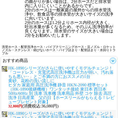
の曲がりが多い場合は、2分ホースだと排水管
内に入りにくいことがあるからです。
2分のホースは一般家庭の屋外からの排水管洗
浄や、飲食店等の排水管が大きいサイズの洗浄
に向いています。
2分のホースは1.2分よりホース内径が大きく、
吐出水量が多くなるため、そのぶん洗浄効率が
良くなります。排水管のサイズが大きい場合は
2分をお勧めいたします。
洗管ホース・配管洗浄ホース・パイプクリーニングホース・豆ノズル・ロケット
ノズル・ステンレス・錆びないホース・パイプ詰まり・配管詰まり・水回りトラ
ブル
おすすめ商品
HK-1890シリーズがさらに使いやすくモデルチェンジ！
「コードレス・充電式高圧洗浄機は圧力が弱い、汚れ落
ちも悪い‥」とご不満の方におススメの1台
黄砂、花粉の洗い流しに
ヒダカ 家庭用 高圧洗浄機 静音 HKN-2090 標準セット
（HK-1890後継機種）ワンタッチ接続 東日本 西日本
50Hz/60Hz 別 洗車 洗車機 洗車用品 外壁 コケ 除去 高圧
洗浄 日高産業 父の日【ホースリールがもらえる！レビ
ュープレゼント対象】
(消費税込:36,080円)
32,800円
HK-1890シリーズがさらに使いやすくモデルチェンジ！
「コードレス・充電式高圧洗浄機は圧力が弱い、汚れ落