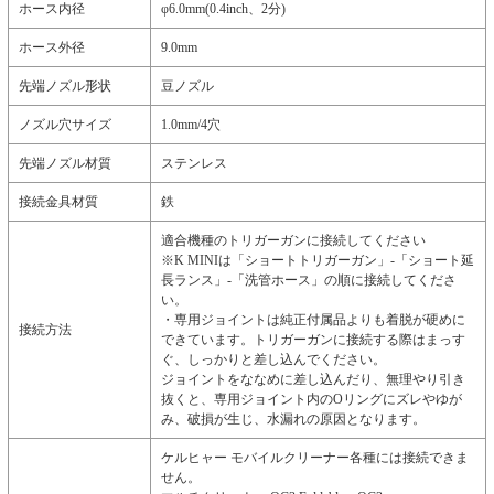
ホース内径
φ6.0mm(0.4inch、2分)
ホース外径
9.0mm
先端ノズル形状
豆ノズル
ノズル穴サイズ
1.0mm/4穴
先端ノズル材質
ステンレス
接続金具材質
鉄
適合機種のトリガーガンに接続してください
※K MINIは「ショートトリガーガン」-「ショート延
長ランス」-「洗管ホース」の順に接続してくださ
い。
・専用ジョイントは純正付属品よりも着脱が硬めに
接続方法
できています。トリガーガンに接続する際はまっす
ぐ、しっかりと差し込んでください。
ジョイントをななめに差し込んだり、無理やり引き
抜くと、専用ジョイント内のOリングにズレやゆが
み、破損が生じ、水漏れの原因となります。
ケルヒャー モバイルクリーナー各種には接続できま
せん。