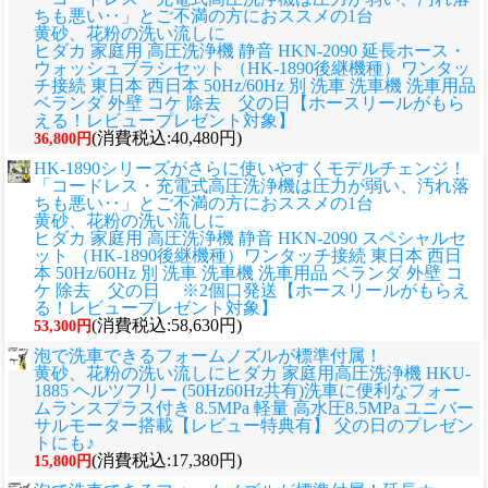
ちも悪い‥」とご不満の方におススメの1台
黄砂、花粉の洗い流しに
ヒダカ 家庭用 高圧洗浄機 静音 HKN-2090 延長ホース・
ウォッシュブラシセット （HK-1890後継機種）ワンタッ
チ接続 東日本 西日本 50Hz/60Hz 別 洗車 洗車機 洗車用品
ベランダ 外壁 コケ 除去 父の日【ホースリールがもら
える！レビュープレゼント対象】
(消費税込:40,480円)
36,800円
HK-1890シリーズがさらに使いやすくモデルチェンジ！
「コードレス・充電式高圧洗浄機は圧力が弱い、汚れ落
ちも悪い‥」とご不満の方におススメの1台
黄砂、花粉の洗い流しに
ヒダカ 家庭用 高圧洗浄機 静音 HKN-2090 スペシャルセ
ット （HK-1890後継機種）ワンタッチ接続 東日本 西日
本 50Hz/60Hz 別 洗車 洗車機 洗車用品 ベランダ 外壁 コ
ケ 除去 父の日 ※2個口発送【ホースリールがもらえ
る！レビュープレゼント対象】
(消費税込:58,630円)
53,300円
泡で洗車できるフォームノズルが標準付属！
黄砂、花粉の洗い流しに
ヒダカ 家庭用高圧洗浄機 HKU-
1885 ヘルツフリー (50Hz60Hz共有)洗車に便利なフォー
ムランスプラス付き 8.5MPa 軽量 高水圧8.5MPa ユニバー
サルモーター搭載【レビュー特典有】 父の日のプレゼン
トにも♪
(消費税込:17,380円)
15,800円