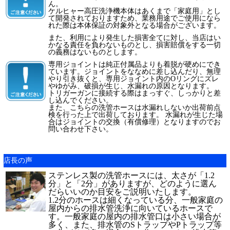
ん。
ケルヒャー高圧洗浄機本体はあくまで「家庭用」とし
て開発されておりますため、業務用途でご使用になら
れた際は本体保証の対象外となる場合がございます。
また、利用により発生した損害全てに対し、当店はい
かなる責任を負わないものとし、損害賠償をする一切
の義務はないものとします。
専用ジョイントは純正付属品よりも着脱が硬めにでき
ています。ジョイントをななめに差し込んだり、無理
やり引き抜くと、専用ジョイント内のOリングにズレ
やゆがみ、破損が生じ、水漏れの原因となります。
トリガーガンに接続する際はまっすぐ、しっかりと差
し込んでください。
また、こちらの洗管ホースは水漏れしないか出荷前点
検を行った上で出荷しております。 水漏れが生じた場
合はジョイントの交換（有償修理）となりますのでお
問い合わせ下さい。
店長の声
ステンレス製の洗管ホースには、太さが「1.2
分」と「2分」がありますが、どのように選ん
だらいいのか目安をご説明いたします。
1.2分のホースは細くなっている分、一般家庭の
屋内からの排水管洗浄に向いているホースで
す。一般家庭の屋内の排水管口は小さい場合が
多く、また、排水管のSトラップやPトラップ等