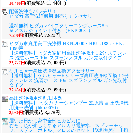
(消費税込:11,440円)
10,400円
配管洗浄もバッチリ！
ヒダカ 高圧洗浄機用 別売りアクセサリー
送料無料 ヒダカ パイプクリーニングホース8m
※ノズルジョイント付き （HKP-0081）
(消費税込:7,920円)
7,200円
ヒダカ家庭用高圧洗浄機 HKN-2090・HKU-1885・HK-
1890用
【送料無料】ヒダカ家庭用高圧洗浄機用 1.2分 ステンレ
ス 洗管ホース 10m スズランノズル ガン先取付タイプ
(消費税込:25,000円)
22,727円
ケルヒャー高圧洗浄機互換アクセサリー
【送料無料】ケルヒャーKシリーズ高圧洗浄機互換 1.2分
ステンレス 洗管ホース 10m スズランノズル ガン先取付
タイプ
(消費税込:27,999円)
25,454円
高圧洗浄機用洗剤/日本製
【送料無料】 ヒダカ カーシャンプー 2L原液 高圧洗浄機
用洗車洗剤（hkp-0070）
(消費税込:3,278円)
2,980円
届いた日から家中全部ピカピカに。
おそうじが楽しくなるアルカリ電解水、スプレーモッ
プ、スプレーボトル、クロスのセット
【送料無料】【初