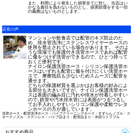
また、利用により発生した損害全てに対し、当店はい
かなる責任を負わないものとし、損害賠償をする一切
の義務はないものとします。
店長の声
マンションや飲食店では配管のキズ防止のた
め、排水管洗浄にステンレスワイヤーホースの
使用を禁止されている場合があります。 そのよ
うな現場でも保護付き洗管ホースであれば配管
に傷をつけず洗管ができるので、ひとつ持って
おくと便利です。
ナイロン保護洗管ホース・シリコン保護洗管ホ
ースはいずれも配管に傷を付けにくい洗管ホー
スで、摩擦抵抗も少ないためスムーズに配管を
通せます。
どちらの保護材質を選ぶかはお客様の好みによ
る部分も大きいですが、ナイロン保護洗管ホー
スは表面の編み目に汚れや排水が付着しやすい
ので､鉄管や汚水排水管には表面がつるつるし
てお手入れしやすいシリコン保護や柔軟ウレタ
ンホースの方が適しています。
洗管ホース・配管洗浄ホース・パイプクリーニングホース・すずらんノズル・ス
ネークノズル・ステンレス・パイプ詰まり・配管詰まり・水回りトラブル
おすすめ商品