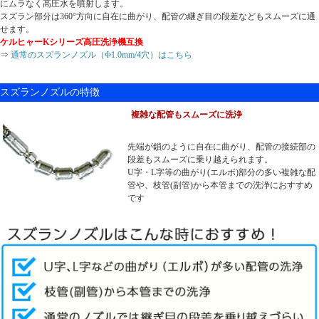
にムラなく高圧水を噴射します。
スズラン部分は360°方向に自在に曲がり、配管の継ぎ目の段差などもスムーズに通
せます。
ケルヒャーKシリーズ高圧洗浄機互換
⇒
通常のスズランノズル（Φ1.0mm/4穴）はこちら
スズランノズルの特徴
複雑な配管もスムーズに洗浄
先端が鎖のように自在に曲がり、配管の接続部の
段差もスムーズに乗り越えられます。
U字・L字等の曲がり(エルボ)部分の多い複雑な配
管や、枝管(副管)から本管までの洗浄におすすめ
です