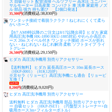
ス 自吸セット 配管清掃 ヘルツフリー 高水圧 ユニバー
サルモーター 日高産業 コンパクト 車 洗車 家庭用 ノズ
ル 部品 強力 持ち運び 【2個口発送】
(消費税込:38,830円)
35,300円
ワンタッチ接続で着脱ラクラク！ねじれにくくて柔ら
かいホース
【8/7 AM9時以降のご注文は8/17以降出荷】ヒダカ 家庭
用高圧洗浄機 HK-1890 HKU-1885対応 やわらか高圧ホ
ース 20m スイベル付き ワンタッチ接続 ホースが折れ
ない・ねじれない ねじれ解消 柔軟 ソフトタイプ ライ
トグレー
(消費税込:29,150円)
26,500円
ヒダカ 高圧洗浄機用 別売りアクセサリー
【送料無料】 ヒダカ 延長高圧ホース 10m 延長ホース
（HKP-0001）（81K120JP）
※京セラ（リョービ）高圧洗浄機にも適合 【リョービ
互換！】
(消費税込:9,020円)
8,200円
ヒダカ 高圧洗浄機用 別売りアクセサリー
送料無料 ヒダカ 高圧洗浄機用 部品 別売りアクセサリ
ー 自吸セット （HKP-JSET）（円盤型ストレーナー+自
吸用ホース3m+フィルターボトル）