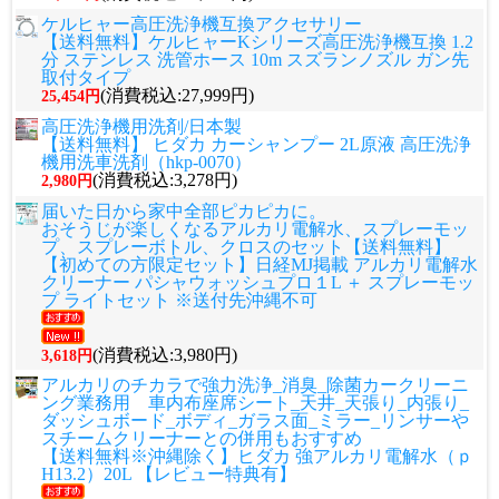
ケルヒャー高圧洗浄機互換アクセサリー
【送料無料】ケルヒャーKシリーズ高圧洗浄機互換 1.2
分 ステンレス 洗管ホース 10m スズランノズル ガン先
取付タイプ
(消費税込:27,999円)
25,454円
高圧洗浄機用洗剤/日本製
【送料無料】 ヒダカ カーシャンプー 2L原液 高圧洗浄
機用洗車洗剤（hkp-0070）
(消費税込:3,278円)
2,980円
届いた日から家中全部ピカピカに。
おそうじが楽しくなるアルカリ電解水、スプレーモッ
プ、スプレーボトル、クロスのセット
【送料無料】
【初めての方限定セット】日経MJ掲載 アルカリ電解水
クリーナー パシャウォッシュプロ１L ＋ スプレーモッ
プ ライトセット ※送付先沖縄不可
(消費税込:3,980円)
3,618円
アルカリのチカラで強力洗浄_消臭_除菌カークリーニ
ング業務用 車内布座席シート_天井_天張り_内張り_
ダッシュボード_ボディ_ガラス面_ミラー_リンサーや
スチームクリーナーとの併用もおすすめ
【送料無料※沖縄除く】ヒダカ 強アルカリ電解水（ｐ
H13.2）20L 【レビュー特典有】