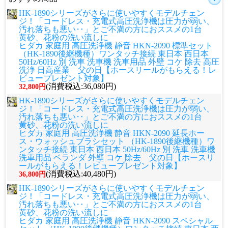
HK-1890シリーズがさらに使いやすくモデルチェン
ジ！「コードレス・充電式高圧洗浄機は圧力が弱い、
汚れ落ちも悪い‥」とご不満の方におススメの1台
黄砂、花粉の洗い流しに
ヒダカ 家庭用 高圧洗浄機 静音 HKN-2090 標準セット
（HK-1890後継機種）ワンタッチ接続 東日本 西日本
50Hz/60Hz 別 洗車 洗車機 洗車用品 外壁 コケ 除去 高圧
洗浄 日高産業 父の日【ホースリールがもらえる！レ
ビュープレゼント対象】
(消費税込:36,080円)
32,800円
HK-1890シリーズがさらに使いやすくモデルチェン
ジ！「コードレス・充電式高圧洗浄機は圧力が弱い、
汚れ落ちも悪い‥」とご不満の方におススメの1台
黄砂、花粉の洗い流しに
ヒダカ 家庭用 高圧洗浄機 静音 HKN-2090 延長ホー
ス・ウォッシュブラシセット （HK-1890後継機種）ワ
ンタッチ接続 東日本 西日本 50Hz/60Hz 別 洗車 洗車機
洗車用品 ベランダ 外壁 コケ 除去 父の日【ホースリ
ールがもらえる！レビュープレゼント対象】
(消費税込:40,480円)
36,800円
HK-1890シリーズがさらに使いやすくモデルチェン
ジ！「コードレス・充電式高圧洗浄機は圧力が弱い、
汚れ落ちも悪い‥」とご不満の方におススメの1台
黄砂、花粉の洗い流しに
ヒダカ 家庭用 高圧洗浄機 静音 HKN-2090 スペシャル