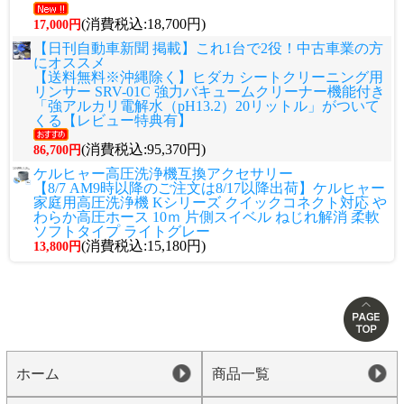
(消費税込:18,700円)
17,000円
【日刊自動車新聞 掲載】これ1台で2役！中古車業の方
にオススメ
【送料無料※沖縄除く】ヒダカ シートクリーニング用
リンサー SRV-01C 強力バキュームクリーナー機能付き
「強アルカリ電解水（pH13.2）20リットル」がついて
くる【レビュー特典有】
(消費税込:95,370円)
86,700円
ケルヒャー高圧洗浄機互換アクセサリー
【8/7 AM9時以降のご注文は8/17以降出荷】ケルヒャー
家庭用高圧洗浄機 Kシリーズ クイックコネクト対応 や
わらか高圧ホース 10ｍ 片側スイベル ねじれ解消 柔軟
ソフトタイプ ライトグレー
(消費税込:15,180円)
13,800円
ホーム
商品一覧