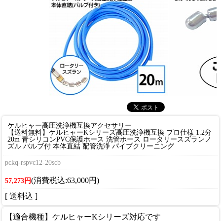
ケルヒャー高圧洗浄機互換アクセサリー
【送料無料】ケルヒャーKシリーズ高圧洗浄機互換 プロ仕様 1.2分
20m 青シリコンPVC保護ホース 洗管ホース ロータリースズランノ
ズル バルブ付 本体直結 配管洗浄 パイプクリーニング
pckq-rspvc12-20scb
(消費税込:63,000円)
57,273円
[ 送料込 ]
【適合機種】ケルヒャーKシリーズ対応です