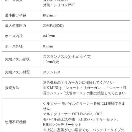
外装：シリコンPVC
最小曲げ半径
約25mm
最大使用圧力
20MPa(205K)
ホース内径
φ4.0mm
ホース外径
9.7mm
スズランノズル(かしめタイプ)
先端ノズル形状
1.0mm/4穴
先端ノズル材質
ステンレス
適合機種のトリガーガンに接続してください
接続方法
※K MINIは「ショートトリガーガン」-「ショート延
長ランス」-「洗管ホース」の順に接続してください
ケルヒャー モバイルクリーナー各種には接続できま
せん。
マルチクリーナー OC3 Foldable、OC3
モバイル高圧洗浄機 KHB5 バッテリーセット、
使用不可機種
KHB6 バッテリーセット
※上記に型番がない場合でも、バッテリータイプの