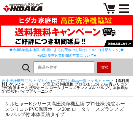
◆令和8年熊本地震の影響によるお荷物のお届けについて(外部リンク)◆
■2026 夏季休業期間の営業について■
高圧洗浄機専門店 ヒダカショップTOP
>
商品一覧
>
ケルヒャー
> 【送料無
料】ケルヒャーKシリーズ高圧洗浄機互換 プロ仕様 1.2分 20m 青シリコン
PVC保護ホース 洗管ホース ロータリースズランノズル バルブ付 本体直結
配管洗浄 パイプクリーニング
ケルヒャーKシリーズ高圧洗浄機互換 プロ仕様 洗管ホー
スシリコンPVC保護ホース20m ロータリースズランノズ
ル バルブ付 本体直結タイプ