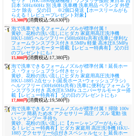
セット （HK-1890後継機種）ワンタッチ接続 東日本 西
日本 50Hz/60Hz 別 洗車 洗車機 洗車用品 ベランダ 外壁
コケ 除去 父の日 ※2個口発送【ホースリールがも
らえる！レビュープレゼント対象】
(消費税込:58,630円)
53,300円
泡で洗車できるフォームノズルが標準付属！
黄砂、花粉の洗い流しに
ヒダカ 家庭用高圧洗浄機
HKU-1885 ヘルツフリー (50Hz60Hz共有)洗車に便利な
フォームランスプラス付き 8.5MPa 軽量 高水圧8.5MPa
ユニバーサルモーター搭載【レビュー特典有】 父の日
のプレゼントにも♪
(消費税込:17,380円)
15,800円
泡で洗車できるフォームノズルが標準付属！延長ホー
ス・ウォッシュブラシ付きセット
黄砂、花粉の洗い流しに
ヒダカ 家庭用高圧洗浄機
HKU-1885 2点セット(延長ホース+ウォッシュブラシ)
ヘルツフリー (50Hz60Hz共有) 洗車に便利なフォームラ
ンスプラス付き 高水圧8.5MPa ユニバーサルモーター搭
載【レビュー特典有】 父の日のプレゼントにも♪
(消費税込:19,580円)
17,800円
泡で洗車できるフォームノズルが標準付属！掃除 100v
パーツ 簡易 ため水 アクセサリー 高圧 ノズル 電動 強
い シャンプー 手持ち
黄砂、花粉の洗い流しに
【カーシャンプーがもらえ
る！レビュー特典有】ヒダカ 家庭用 高圧洗浄機 HKU-
1885 アクセサリー6点付きスペシャルセット 延長ホー