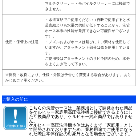
マルチクリーナー・モバイルクリーナーには接続で
きません。
・水道直結でご使用ください（自吸で使用すると水
道直結よりも水量の供給が低下することから、洗管
ホース本来の性能が発揮できない可能性がございま
す）。
使用・保管上の注意
・ノズルおよびホースは錆びにくい素材を使用して
いますが、アタッチメント部分は鉄を使用していま
す。
ご使用後はアタッチメントのサビ予防のため、水分
をよくふき取って下さい。
※開発・改良により、仕様・外観は予告なく変更する場合があります。あら
かじめご了承ください。
ご購入の前に
こちらの洗管ホースは、業務用として開発された商品
をケルヒャー家庭用高圧洗浄機に接続できるようにし
た互換商品であり、ケルヒャー純正商品ではありませ
ん。
ケルヒャー高圧洗浄機本体はあくまで「家庭用」とし
て開発されておりますため、業務用途でご使用になら
れた際は本体保証の対象外となる場合がございます。