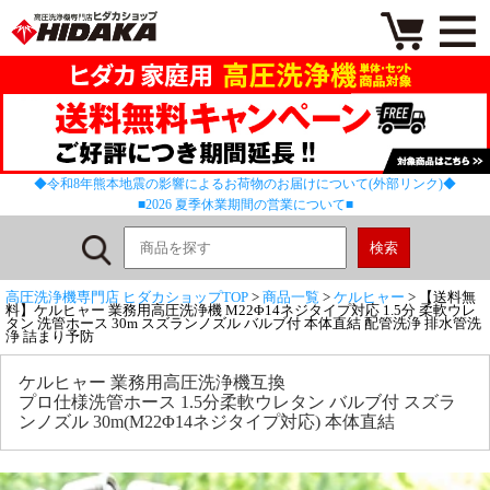
◆令和8年熊本地震の影響によるお荷物のお届けについて(外部リンク)◆
■2026 夏季休業期間の営業について■
高圧洗浄機専門店 ヒダカショップTOP
>
商品一覧
>
ケルヒャー
> 【送料無
料】ケルヒャー 業務用高圧洗浄機 M22Φ14ネジタイプ対応 1.5分 柔軟ウレ
タン 洗管ホース 30m スズランノズル バルブ付 本体直結 配管洗浄 排水管洗
浄 詰まり予防
ケルヒャー 業務用高圧洗浄機互換
プロ仕様洗管ホース 1.5分柔軟ウレタン バルブ付 スズラ
ンノズル 30m(M22Φ14ネジタイプ対応) 本体直結