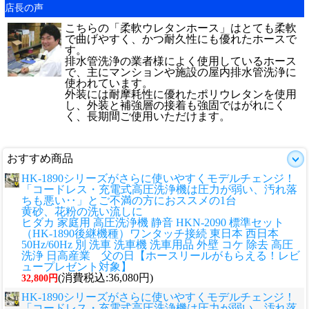
店長の声
こちらの「柔軟ウレタンホース」はとても柔軟
で曲げやすく、かつ耐久性にも優れたホースで
す。
排水管洗浄の業者様によく使用しているホース
で、主にマンションや施設の屋内排水管洗浄に
使われています。
外装には耐摩耗性に優れたポリウレタンを使用
し、外装と補強層の接着も強固ではがれにく
く、長期間ご使用いただけます。
おすすめ商品
HK-1890シリーズがさらに使いやすくモデルチェンジ！
「コードレス・充電式高圧洗浄機は圧力が弱い、汚れ落
ちも悪い‥」とご不満の方におススメの1台
黄砂、花粉の洗い流しに
ヒダカ 家庭用 高圧洗浄機 静音 HKN-2090 標準セット
（HK-1890後継機種）ワンタッチ接続 東日本 西日本
50Hz/60Hz 別 洗車 洗車機 洗車用品 外壁 コケ 除去 高圧
洗浄 日高産業 父の日【ホースリールがもらえる！レビ
ュープレゼント対象】
(消費税込:36,080円)
32,800円
HK-1890シリーズがさらに使いやすくモデルチェンジ！
「コードレス・充電式高圧洗浄機は圧力が弱い、汚れ落