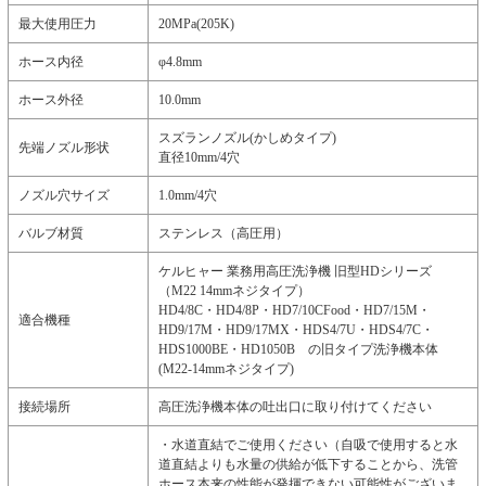
最大使用圧力
20MPa(205K)
ホース内径
φ4.8mm
ホース外径
10.0mm
スズランノズル(かしめタイプ)
先端ノズル形状
直径10mm/4穴
ノズル穴サイズ
1.0mm/4穴
バルブ材質
ステンレス（高圧用）
ケルヒャー 業務用高圧洗浄機 旧型HDシリーズ
（M22 14mmネジタイプ）
HD4/8C・HD4/8P・HD7/10CFood・HD7/15M・
適合機種
HD9/17M・HD9/17MX・HDS4/7U・HDS4/7C・
HDS1000BE・HD1050B の旧タイプ洗浄機本体
(M22-14mmネジタイプ)
接続場所
高圧洗浄機本体の吐出口に取り付けてください
・水道直結でご使用ください（自吸で使用すると水
道直結よりも水量の供給が低下することから、洗管
ホース本来の性能が発揮できない可能性がございま