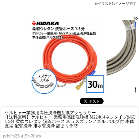
ケルヒャー業務用高圧洗浄機互換アクセサリー
【送料無料】ケルヒャー 業務用高圧洗浄機 M22Φ14ネジタイプ対応
1.5分 柔軟ウレタン 洗管ホース 30m スズランノズル バルブ付 本体
直結 配管洗浄 排水管洗浄 詰まり予防
pchdm22-u15n-30scb