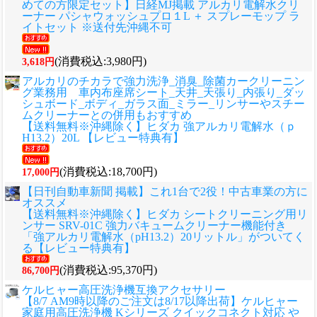
めての方限定セット】日経MJ掲載 アルカリ電解水クリ
ーナー パシャウォッシュプロ１L ＋ スプレーモップ ラ
イトセット ※送付先沖縄不可
(消費税込:3,980円)
3,618円
アルカリのチカラで強力洗浄_消臭_除菌カークリーニン
グ業務用 車内布座席シート_天井_天張り_内張り_ダッ
シュボード_ボディ_ガラス面_ミラー_リンサーやスチー
ムクリーナーとの併用もおすすめ
【送料無料※沖縄除く】ヒダカ 強アルカリ電解水（ｐ
H13.2）20L 【レビュー特典有】
(消費税込:18,700円)
17,000円
【日刊自動車新聞 掲載】これ1台で2役！中古車業の方に
オススメ
【送料無料※沖縄除く】ヒダカ シートクリーニング用リ
ンサー SRV-01C 強力バキュームクリーナー機能付き
「強アルカリ電解水（pH13.2）20リットル」がついてく
る【レビュー特典有】
(消費税込:95,370円)
86,700円
ケルヒャー高圧洗浄機互換アクセサリー
【8/7 AM9時以降のご注文は8/17以降出荷】ケルヒャー
家庭用高圧洗浄機 Kシリーズ クイックコネクト対応 や