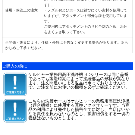
す）。
使用・保管上の注意
・ノズルおよびホースは錆びにくい素材を使用して
いますが、アタッチメント部分は鉄を使用していま
す。
ご使用後はアタッチメントのサビ予防のため、水分
をよくふき取って下さい。
※開発・改良により、仕様・外観は予告なく変更する場合があります。あら
かじめご了承ください。
ご購入の前に
ケルヒャー業務用高圧洗浄機 HDシリーズは同じ品番
であっても製造時期によって接続部品の形状が異なり
ます。注文間違いによる返品は承っておりませんの
で、ご注文前にお使いの機種を必ずご確認ください。
こちらの洗管ホースはケルヒャーの業務用高圧洗浄機
（適合機種）に使用する互換アクセサリーです。当商
品の利用により発生した損害全てに対し、当店はいか
なる責任を負わないものとし、損害賠償をする一切の
義務はないものとします。