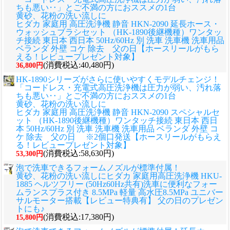
ちも悪い‥」とご不満の方におススメの1台
黄砂、花粉の洗い流しに
ヒダカ 家庭用 高圧洗浄機 静音 HKN-2090 延長ホース・
ウォッシュブラシセット （HK-1890後継機種）ワンタッ
チ接続 東日本 西日本 50Hz/60Hz 別 洗車 洗車機 洗車用品
ベランダ 外壁 コケ 除去 父の日【ホースリールがもら
える！レビュープレゼント対象】
(消費税込:40,480円)
36,800円
HK-1890シリーズがさらに使いやすくモデルチェンジ！
「コードレス・充電式高圧洗浄機は圧力が弱い、汚れ落
ちも悪い‥」とご不満の方におススメの1台
黄砂、花粉の洗い流しに
ヒダカ 家庭用 高圧洗浄機 静音 HKN-2090 スペシャルセ
ット （HK-1890後継機種）ワンタッチ接続 東日本 西日
本 50Hz/60Hz 別 洗車 洗車機 洗車用品 ベランダ 外壁 コ
ケ 除去 父の日 ※2個口発送【ホースリールがもらえ
る！レビュープレゼント対象】
(消費税込:58,630円)
53,300円
泡で洗車できるフォームノズルが標準付属！
黄砂、花粉の洗い流しに
ヒダカ 家庭用高圧洗浄機 HKU-
1885 ヘルツフリー (50Hz60Hz共有)洗車に便利なフォー
ムランスプラス付き 8.5MPa 軽量 高水圧8.5MPa ユニバー
サルモーター搭載【レビュー特典有】 父の日のプレゼン
トにも♪
(消費税込:17,380円)
15,800円