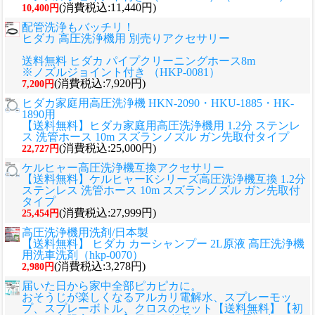
(消費税込:11,440円)
10,400円
配管洗浄もバッチリ！
ヒダカ 高圧洗浄機用 別売りアクセサリー
送料無料 ヒダカ パイプクリーニングホース8m
※ノズルジョイント付き （HKP-0081）
(消費税込:7,920円)
7,200円
ヒダカ家庭用高圧洗浄機 HKN-2090・HKU-1885・HK-
1890用
【送料無料】ヒダカ家庭用高圧洗浄機用 1.2分 ステンレ
ス 洗管ホース 10m スズランノズル ガン先取付タイプ
(消費税込:25,000円)
22,727円
ケルヒャー高圧洗浄機互換アクセサリー
【送料無料】ケルヒャーKシリーズ高圧洗浄機互換 1.2分
ステンレス 洗管ホース 10m スズランノズル ガン先取付
タイプ
(消費税込:27,999円)
25,454円
高圧洗浄機用洗剤/日本製
【送料無料】 ヒダカ カーシャンプー 2L原液 高圧洗浄機
用洗車洗剤（hkp-0070）
(消費税込:3,278円)
2,980円
届いた日から家中全部ピカピカに。
おそうじが楽しくなるアルカリ電解水、スプレーモッ
プ、スプレーボトル、クロスのセット
【送料無料】【初