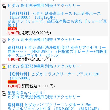
ヒダカ 高圧洗浄機用 別売りアクセサリー
【送料無料】 ヒダカ 延長高圧ホース 10m 延長ホース
（HKP-0001）（81K120JP）
※京セラ（リョービ）高圧洗浄機にも適合 【リョービ互
換！】
(消費税込:9,020円)
8,200円
ヒダカ 高圧洗浄機用 別売りアクセサリー
送料無料 ヒダカ 高圧洗浄機用 部品 別売りアクセサリー
自吸セット （HKP-JSET）（円盤型ストレーナー+自吸用
ホース3m+フィルターボトル）
(消費税込:8,140円)
7,400円
ヒダカ 高圧洗浄機用 別売りアクセサリー
【送料無料】ヒダカ テラスクリーナー プラスTC320
（HKP-0082）
(消費税込:16,500円)
15,000円
配管洗浄もバッチリ！
ヒダカ 高圧洗浄機用 別売りアクセサリー
送料無料 ヒダカ パイプクリーニングホース15m
※ノズルジョイント付き （HKP-0012）（81K124JP）