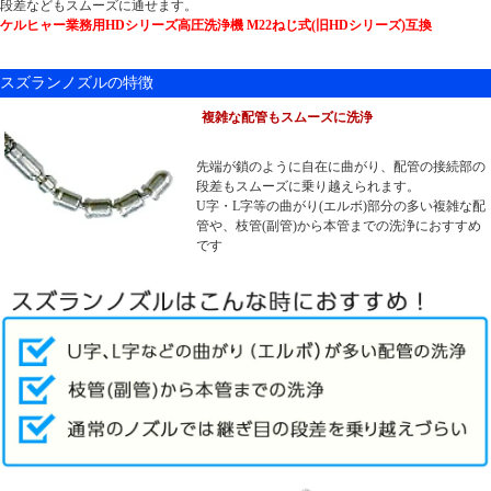
段差などもスムーズに通せます。
ケルヒャー業務用HDシリーズ高圧洗浄機 M22ねじ式(旧HDシリーズ)互換
スズランノズルの特徴
複雑な配管もスムーズに洗浄
先端が鎖のように自在に曲がり、配管の接続部の
段差もスムーズに乗り越えられます。
U字・L字等の曲がり(エルボ)部分の多い複雑な配
管や、枝管(副管)から本管までの洗浄におすすめ
です