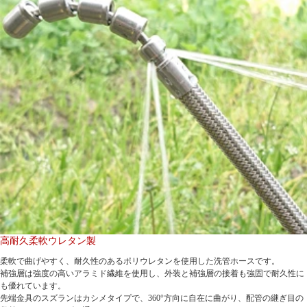
高耐久柔軟ウレタン製
柔軟で曲げやすく、耐久性のあるポリウレタンを使用した洗管ホースです。
補強層は強度の高いアラミド繊維を使用し、外装と補強層の接着も強固で耐久性に
も優れています。
先端金具のスズランはカシメタイプで、360°方向に自在に曲がり、配管の継ぎ目の