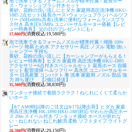
泡で洗車できるフォームノズルが標準付属！延長ホー
ス・ウォッシュブラシ付きセット
黄砂、花粉の洗い流しに
ヒダカ 家庭用高圧洗浄機 HKU-
1885 2点セット(延長ホース+ウォッシュブラシ) ヘルツフ
リー (50Hz60Hz共有) 洗車に便利なフォームランスプラ
ス付き 高水圧8.5MPa ユニバーサルモーター搭載【レビ
ュー特典有】 父の日のプレゼントにも♪
(消費税込:19,580円)
17,800円
泡で洗車できるフォームノズルが標準付属！掃除 100v
パーツ 簡易 ため水 アクセサリー 高圧 ノズル 電動 強い
シャンプー 手持ち
黄砂、花粉の洗い流しに
【カーシャンプーがもらえる！
レビュー特典有】ヒダカ 家庭用 高圧洗浄機 HKU-1885
アクセサリー6点付きスペシャルセット 延長ホース 自吸
セット 配管清掃 ヘルツフリー 高水圧 ユニバーサルモー
ター 日高産業 コンパクト 車 洗車 家庭用 ノズル 部品 強
力 持ち運び 【2個口発送】
(消費税込:38,830円)
35,300円
ワンタッチ接続で着脱ラクラク！ねじれにくくて柔らか
いホース
【8/7 AM9時以降のご注文は8/17以降出荷】ヒダカ 家庭
用高圧洗浄機 HK-1890 HKU-1885対応 やわらか高圧ホー
ス 20m スイベル付き ワンタッチ接続 ホースが折れな
い・ねじれない ねじれ解消 柔軟 ソフトタイプ ライトグ
レー
(消費税込:29,150円)
26,500円