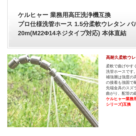
ケルヒャー 業務用高圧洗浄機互換
プロ仕様洗管ホース 1.5分柔軟ウレタン 
20m(M22Φ14ネジタイプ対応) 本体直結
高耐久柔軟ウレ
柔軟で曲げやす
洗管ホースです
補強層は強度の
の接着も強固で
先端金具のスズラ
曲がり、配管の
ケルヒャー業務用
シリーズ)互換