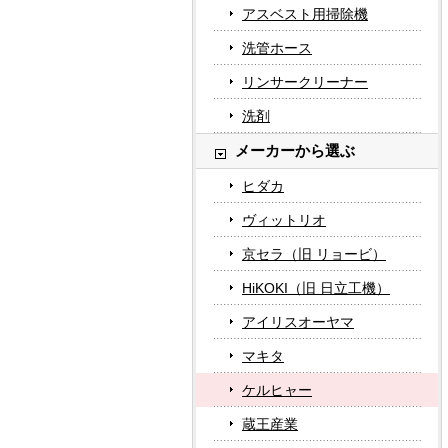
アスベスト用掃除機
洗管ホース
リンサークリーナー
洗剤
メーカーから選ぶ
ヒダカ
ヴィットリオ
京セラ（旧 リョービ）
HiKOKI（旧 日立工機）
アイリスオーヤマ
マキタ
ケルヒャー
蔵王産業