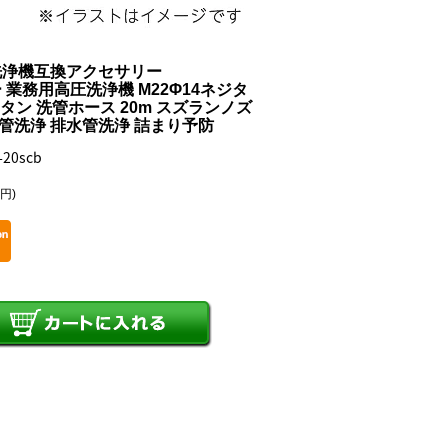
洗浄機互換アクセサリー
業務用高圧洗浄機 M22Φ14ネジタ
レタン 洗管ホース 20m スズランノズ
配管洗浄 排水管洗浄 詰まり予防
20scb
0円)