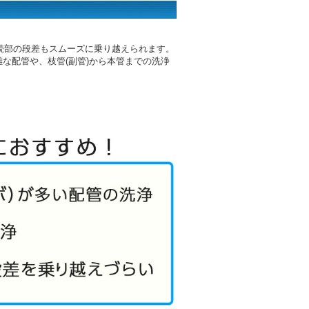
続部の段差もスムーズに乗り越えられます。
雑な配管や、枝管(副管)から本管までの洗浄