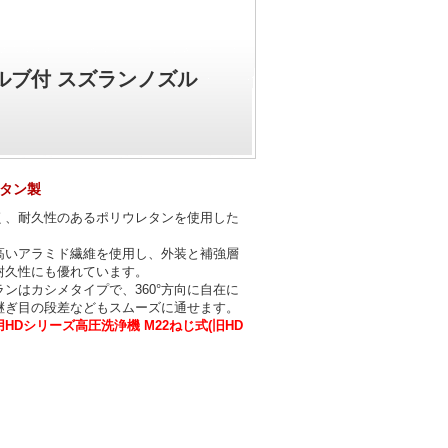
バルブ付 スズランノズル
タン製
く、耐久性のあるポリウレタンを使用した
。
高いアラミド繊維を使用し、外装と補強層
耐久性にも優れています。
ンはカシメタイプで、360°方向に自在に
継ぎ目の段差などもスムーズに通せます。
HDシリーズ高圧洗浄機 M22ねじ式(旧HD