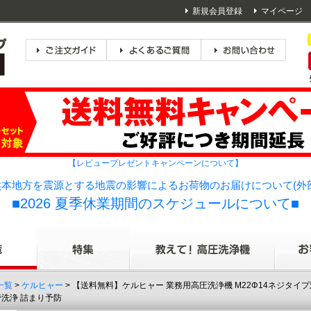
新規会員登録
マイページ
【レビュープレゼントキャンペーンについて】
本地方を震源とする地震の影響によるお荷物のお届けについて(外
■2026 夏季休業期間のスケジュールについて■
一覧
>
ケルヒャー
> 【送料無料】ケルヒャー 業務用高圧洗浄機 M22Φ14ネジタイプ対応
管洗浄 詰まり予防