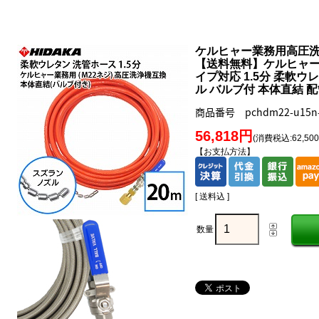
ケルヒャー業務用高圧
【送料無料】ケルヒャー 
イプ対応 1.5分 柔軟ウ
ル バルブ付 本体直結 
商品番号 pchdm22-u15n-
56,818円
(消費税込:62,50
【お支払方法】
[ 送料込 ]
数量