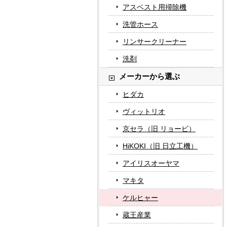
アスベスト用掃除機
洗管ホース
リンサークリーナー
洗剤
メーカーから選ぶ
ヒダカ
ヴィットリオ
京セラ（旧 リョービ）
HiKOKI（旧 日立工機）
アイリスオーヤマ
マキタ
ケルヒャー
蔵王産業