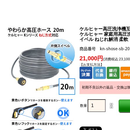
ケルヒャー高圧洗浄機
ケルヒャー 家庭用高圧洗
イベル ねじれ解消 柔軟
商品番号 kn-shose-sb-20
21,000円
(消費税込:23,10
【お支払方法】
初期不良以外の返品・交換は
数量