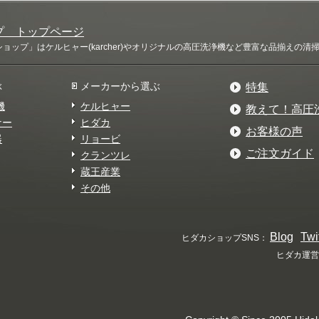
プ トップページ
ップ」はケルヒャー(karcher)やオリジナルの高圧洗浄機など豊富な品揃えの
ぶ
メーカーから選ぶ
特集
機
ケルヒャー
教えて！高圧
ナー
ヒダカ
お客様の声
器
リョービ
ご注文ガイド
クランツレ
蔵王産業
その他
Blog
Twi
ヒダカショップSNS：
ヒダカ運営