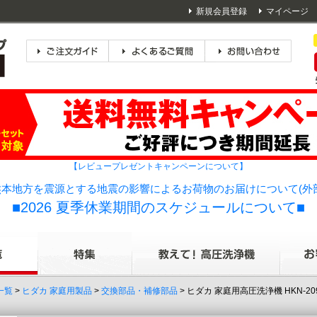
新規会員登録
マイページ
【レビュープレゼントキャンペーンについて】
本地方を震源とする地震の影響によるお荷物のお届けについて(外
■2026 夏季休業期間のスケジュールについて■
一覧
>
ヒダカ 家庭用製品
>
交換部品・補修部品
> ヒダカ 家庭用高圧洗浄機 HKN-2