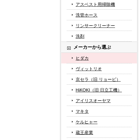
アスベスト用掃除機
洗管ホース
リンサークリーナー
洗剤
メーカーから選ぶ
ヒダカ
ヴィットリオ
京セラ（旧 リョービ）
HiKOKI（旧 日立工機）
アイリスオーヤマ
マキタ
ケルヒャー
蔵王産業