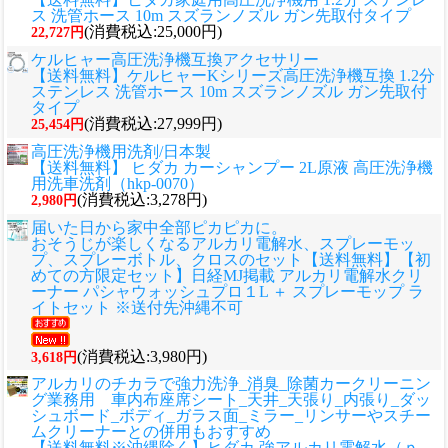
ス 洗管ホース 10m スズランノズル ガン先取付タイプ
(消費税込:25,000円)
22,727円
ケルヒャー高圧洗浄機互換アクセサリー
【送料無料】ケルヒャーKシリーズ高圧洗浄機互換 1.2分
ステンレス 洗管ホース 10m スズランノズル ガン先取付
タイプ
(消費税込:27,999円)
25,454円
高圧洗浄機用洗剤/日本製
【送料無料】 ヒダカ カーシャンプー 2L原液 高圧洗浄機
用洗車洗剤（hkp-0070）
(消費税込:3,278円)
2,980円
届いた日から家中全部ピカピカに。
おそうじが楽しくなるアルカリ電解水、スプレーモッ
プ、スプレーボトル、クロスのセット
【送料無料】【初
めての方限定セット】日経MJ掲載 アルカリ電解水クリ
ーナー パシャウォッシュプロ１L ＋ スプレーモップ ラ
イトセット ※送付先沖縄不可
(消費税込:3,980円)
3,618円
アルカリのチカラで強力洗浄_消臭_除菌カークリーニン
グ業務用 車内布座席シート_天井_天張り_内張り_ダッ
シュボード_ボディ_ガラス面_ミラー_リンサーやスチー
ムクリーナーとの併用もおすすめ
【送料無料※沖縄除く】ヒダカ 強アルカリ電解水（ｐ