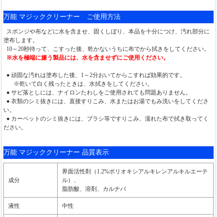
万能 マジッククリーナー ご使用方法
スポンジや布などに水を含ませ、固くしぼり、本品を十分につけ、汚れ部分に
塗布します。
10～20秒待って、こすった後、乾かないうちに布でから拭きをしてください。
※水を極端に嫌う製品には、水を含ませずにご使用ください。
● 頑固な汚れは塗布した後、1～2分おいてからこすれば効果的です。
※乾いて白く残ったときは、水拭きをしてください。
● サビ落としには、ナイロンたわしをご使用されても問題ありません。
● 衣類のシミ抜きには、直接すりこみ、水またはお湯でもみ洗いをしてくださ
い。
● カーペットのシミ抜きには、ブラシ等ですりこみ、濡れた布で拭き取ってく
ださい。
万能 マジッククリーナー 品質表示
界面活性剤（1.2%ポリオキシアルキレンアルキルエーテ
成分
ル）、
脂肪酸、溶剤、カルナバ
液性
中性