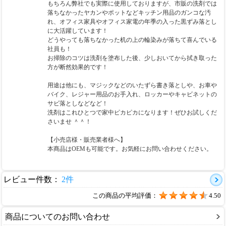
もちろん弊社でも実際に使用しておりますが、市販の洗剤では
落ちなかったヤカンやポットなどキッチン用品のガンコな汚
れ、オフィス家具やオフィス家電の年季の入った黒ずみ落とし
に大活躍しています！
どうやっても落ちなかった机の上の輪染みが落ちて喜んでいる
社員も！
お掃除のコツは洗剤を塗布した後、少しおいてから拭き取った
方が断然効果的です！
用途は他にも、マジックなどのいたずら書き落としや、お車や
バイク、レジャー用品のお手入れ、ロッカーやキャビネットの
サビ落としなどなど！
洗剤はこれひとつで家中ピカピカになります！ぜひお試しくだ
さいませ ＾＾！
【小売店様・販売業者様へ】
本商品はOEMも可能です。お気軽にお問い合わせください。
レビュー件数：
2件
この商品の平均評価：
4.50
商品についてのお問い合わせ