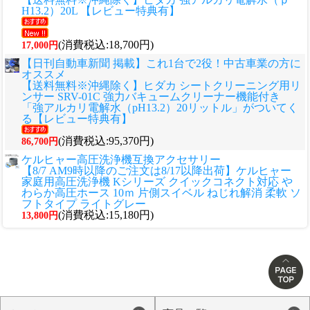
H13.2）20L 【レビュー特典有】
(消費税込:18,700円)
17,000円
【日刊自動車新聞 掲載】これ1台で2役！中古車業の方に
オススメ
【送料無料※沖縄除く】ヒダカ シートクリーニング用リ
ンサー SRV-01C 強力バキュームクリーナー機能付き
「強アルカリ電解水（pH13.2）20リットル」がついてく
る【レビュー特典有】
(消費税込:95,370円)
86,700円
ケルヒャー高圧洗浄機互換アクセサリー
【8/7 AM9時以降のご注文は8/17以降出荷】ケルヒャー
家庭用高圧洗浄機 Kシリーズ クイックコネクト対応 や
わらか高圧ホース 10ｍ 片側スイベル ねじれ解消 柔軟 ソ
フトタイプ ライトグレー
(消費税込:15,180円)
13,800円