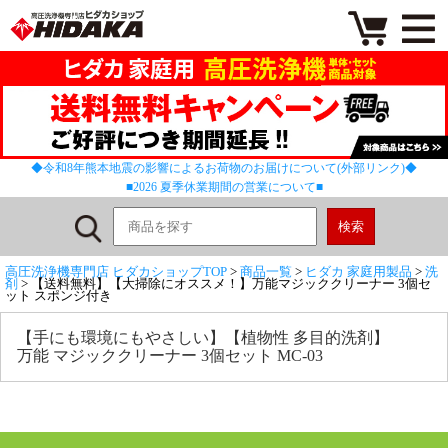
◆令和8年熊本地震の影響によるお荷物のお届けについて(外部リンク)◆
■2026 夏季休業期間の営業について■
高圧洗浄機専門店 ヒダカショップTOP
>
商品一覧
>
ヒダカ 家庭用製品
>
洗
剤
> 【送料無料】【大掃除にオススメ！】万能マジッククリーナー 3個セ
ット スポンジ付き
【手にも環境にもやさしい】【植物性 多目的洗剤】
万能 マジッククリーナー 3個セット MC-03