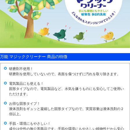
万能 マジッククリーナー 商品の特徴
研磨剤不使用！
研磨剤を使用していないので、表面を傷つけずに汚れを取り除きます。
電気製品にも使える！
固形タイプなので、電気製品など、水気を嫌うものにも安心してご使用い
ただけます。
お得な固形タイプ！
液体洗剤をギュッと凝縮した固形タイプなので、実質容量は液体洗剤の２
倍以上。
手肌・環境にもやさしい！
成分は中性の無公害商品です。手肌や環境にもやさしい植物性だから安心