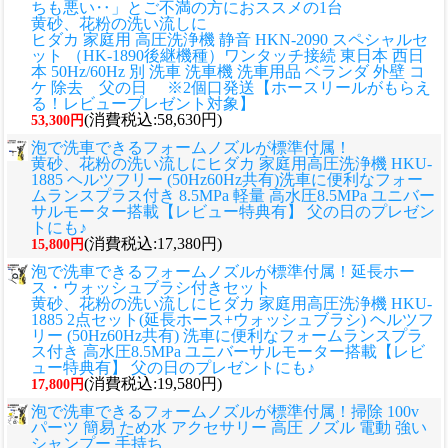
ちも悪い‥」とご不満の方におススメの1台
黄砂、花粉の洗い流しに
ヒダカ 家庭用 高圧洗浄機 静音 HKN-2090 スペシャルセ
ット （HK-1890後継機種）ワンタッチ接続 東日本 西日
本 50Hz/60Hz 別 洗車 洗車機 洗車用品 ベランダ 外壁 コ
ケ 除去 父の日 ※2個口発送【ホースリールがもらえ
る！レビュープレゼント対象】
(消費税込:58,630円)
53,300円
泡で洗車できるフォームノズルが標準付属！
黄砂、花粉の洗い流しに
ヒダカ 家庭用高圧洗浄機 HKU-
1885 ヘルツフリー (50Hz60Hz共有)洗車に便利なフォー
ムランスプラス付き 8.5MPa 軽量 高水圧8.5MPa ユニバー
サルモーター搭載【レビュー特典有】 父の日のプレゼン
トにも♪
(消費税込:17,380円)
15,800円
泡で洗車できるフォームノズルが標準付属！延長ホー
ス・ウォッシュブラシ付きセット
黄砂、花粉の洗い流しに
ヒダカ 家庭用高圧洗浄機 HKU-
1885 2点セット(延長ホース+ウォッシュブラシ) ヘルツフ
リー (50Hz60Hz共有) 洗車に便利なフォームランスプラ
ス付き 高水圧8.5MPa ユニバーサルモーター搭載【レビ
ュー特典有】 父の日のプレゼントにも♪
(消費税込:19,580円)
17,800円
泡で洗車できるフォームノズルが標準付属！掃除 100v
パーツ 簡易 ため水 アクセサリー 高圧 ノズル 電動 強い
シャンプー 手持ち