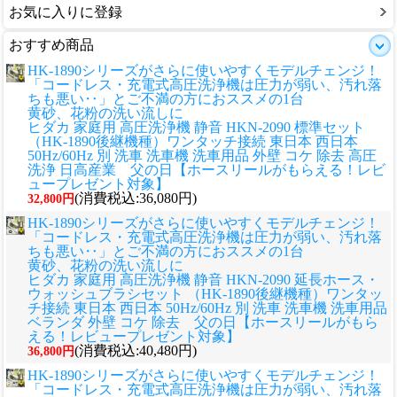
お気に入りに登録
おすすめ商品
HK-1890シリーズがさらに使いやすくモデルチェンジ！
「コードレス・充電式高圧洗浄機は圧力が弱い、汚れ落
ちも悪い‥」とご不満の方におススメの1台
黄砂、花粉の洗い流しに
ヒダカ 家庭用 高圧洗浄機 静音 HKN-2090 標準セット
（HK-1890後継機種）ワンタッチ接続 東日本 西日本
50Hz/60Hz 別 洗車 洗車機 洗車用品 外壁 コケ 除去 高圧
洗浄 日高産業 父の日【ホースリールがもらえる！レビ
ュープレゼント対象】
(消費税込:36,080円)
32,800円
HK-1890シリーズがさらに使いやすくモデルチェンジ！
「コードレス・充電式高圧洗浄機は圧力が弱い、汚れ落
ちも悪い‥」とご不満の方におススメの1台
黄砂、花粉の洗い流しに
ヒダカ 家庭用 高圧洗浄機 静音 HKN-2090 延長ホース・
ウォッシュブラシセット （HK-1890後継機種）ワンタッ
チ接続 東日本 西日本 50Hz/60Hz 別 洗車 洗車機 洗車用品
ベランダ 外壁 コケ 除去 父の日【ホースリールがもら
える！レビュープレゼント対象】
(消費税込:40,480円)
36,800円
HK-1890シリーズがさらに使いやすくモデルチェンジ！
「コードレス・充電式高圧洗浄機は圧力が弱い、汚れ落