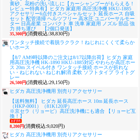
黄砂、花粉の洗い流しに
【カーシャンプーがもらえる！
レビュー特典有】ヒダカ 家庭用 高圧洗浄機 HKU-1885
アクセサリー6点付きスペシャルセット 延長ホース 自吸
セット 配管清掃 ヘルツフリー 高水圧 ユニバーサルモー
ター 日高産業 コンパクト 車 洗車 家庭用 ノズル 部品 強
力 持ち運び 【2個口発送】
(消費税込:38,830円)
35,300円
ワンタッチ接続で着脱ラクラク！ねじれにくくて柔らか
いホース
【8/7 AM9時以降のご注文は8/17以降出荷】ヒダカ 家庭
用高圧洗浄機 HK-1890 HKU-1885対応 やわらか高圧ホー
ス 20m スイベル付き ワンタッチ接続 ホースが折れな
い・ねじれない ねじれ解消 柔軟 ソフトタイプ ライトグ
レー
(消費税込:29,150円)
26,500円
ヒダカ 高圧洗浄機用 別売りアクセサリー
【送料無料】 ヒダカ 延長高圧ホース 10m 延長ホース
（HKP-0001）（81K120JP）
※京セラ（リョービ）高圧洗浄機にも適合 【リョービ互
換！】
(消費税込:9,020円)
8,200円
ヒダカ 高圧洗浄機用 別売りアクセサリー