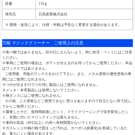
容量
110ｇ
発売元
日高産業株式会社
※ 開発・改良により、仕様・外観は予告なく変更する場合があります。
万能 マジッククリーナー ご使用上の注意
※食べ物ではありません。目や口に入らないよう、特に幼児・ペットにはご注意
ください。
※車両にご使用の場合は、ボディが冷えるのを待ってからご使用ください。本品
はワックスではありません。
ご使用後、市販のワックスをかけて下さい。また、メタル塗装や濃色塗装の車
両にはご使用になれません。
※つやが出ますのでつや消し製品にはご使用になれません。
※メッキ・本革製品には使用しないでください。
※桐タンスにはご使用になれません。
その他、ニス塗装などご使用できない塗りがありますので目立たない所で試し
てからご使用ください。
※腐食したサビ、長時間経過したシミ、ドライクリーニングで化学変化したシ
ミ、衣類に付いたマジックインクは落ちません。
※車内や高温（40℃以上）の所へ長時間置かないでください。
※ガスレンジや鍋の熱で固まった汚れは、カーボン(炭素化)を形成しているた
め、落ちにくい場合があります。