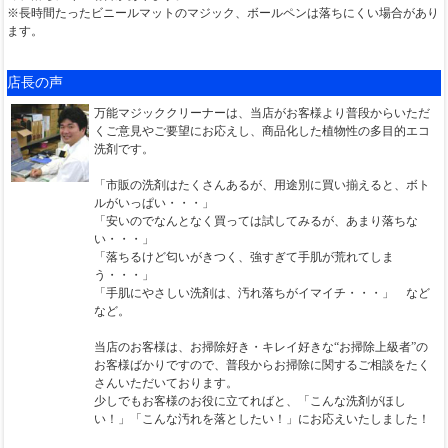
※長時間たったビニールマットのマジック、ボールペンは落ちにくい場合があり
ます。
店長の声
万能マジッククリーナーは、当店がお客様より普段からいただ
くご意見やご要望にお応えし、商品化した植物性の多目的エコ
洗剤です。
「市販の洗剤はたくさんあるが、用途別に買い揃えると、ボト
ルがいっぱい・・・」
「安いのでなんとなく買っては試してみるが、あまり落ちな
い・・・」
「落ちるけど匂いがきつく、強すぎて手肌が荒れてしま
う・・・」
「手肌にやさしい洗剤は、汚れ落ちがイマイチ・・・」 など
など。
当店のお客様は、お掃除好き・キレイ好きな“お掃除上級者”の
お客様ばかりですので、普段からお掃除に関するご相談をたく
さんいただいております。
少しでもお客様のお役に立てればと、「こんな洗剤がほし
い！」「こんな汚れを落としたい！」にお応えいたしました！