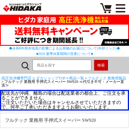
◆令和8年熊本地震の影響によるお荷物のお届けについて(外部リンク)◆
■2026 夏季休業期間の営業について■
高圧洗浄機専門店 ヒダカショップTOP
>
商品一覧
>
フルテック 業務用製品
> フルテック 業務用 手押式スイーパー SW920 ≪代引き不可・メーカー直
送≫
配送先が沖縄、離島の場合は配送業者の都合上、ご注文を承
ることができません。
ご注文いただいた場合はキャンセルさせていただきますの
で、何卒ご了承いただきますようお願いいたします。
フルテック 業務用 手押式スイーパー SW920