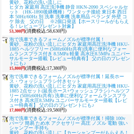
黄砂、花粉の洗い流しに
ヒダカ 家庭用 高圧洗浄機 静音 HKN-2090 スペシャルセ
ット （HK-1890後継機種）ワンタッチ接続 東日本 西日
本 50Hz/60Hz 別 洗車 洗車機 洗車用品 ベランダ 外壁 コ
ケ 除去 父の日 ※2個口発送【ホースリールがもらえ
る！レビュープレゼント対象】
(消費税込:58,630円)
53,300円
泡で洗車できるフォームノズルが標準付属！
黄砂、花粉の洗い流しに
ヒダカ 家庭用高圧洗浄機 HKU-
1885 ヘルツフリー (50Hz60Hz共有)洗車に便利なフォー
ムランスプラス付き 8.5MPa 軽量 高水圧8.5MPa ユニバー
サルモーター搭載【レビュー特典有】 父の日のプレゼン
トにも♪
(消費税込:17,380円)
15,800円
泡で洗車できるフォームノズルが標準付属！延長ホー
ス・ウォッシュブラシ付きセット
黄砂、花粉の洗い流しに
ヒダカ 家庭用高圧洗浄機 HKU-
1885 2点セット(延長ホース+ウォッシュブラシ) ヘルツフ
リー (50Hz60Hz共有) 洗車に便利なフォームランスプラ
ス付き 高水圧8.5MPa ユニバーサルモーター搭載【レビ
ュー特典有】 父の日のプレゼントにも♪
(消費税込:19,580円)
17,800円
泡で洗車できるフォームノズルが標準付属！掃除 100v
パーツ 簡易 ため水 アクセサリー 高圧 ノズル 電動 強い
シャンプー 手持ち
黄砂、花粉の洗い流しに
【カーシャンプーがもらえる！