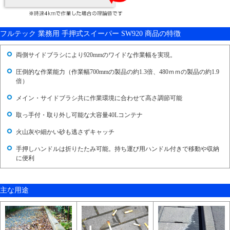
フルテック 業務用 手押式スイーパー SW920 商品の特徴
両側サイドブラシにより920mmのワイドな作業幅を実現。
圧倒的な作業能力（作業幅700mmの製品の約1.3倍、480ｍｍの製品の約1.9
倍）
メイン・サイドブラシ共に作業環境に合わせて高さ調節可能
取っ手付・取り外し可能な大容量40Lコンテナ
火山灰や細かい砂も逃さずキャッチ
手押しハンドルは折りたたみ可能。持ち運び用ハンドル付きで移動や収納
に便利
主な用途