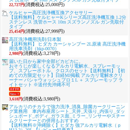
(消費税込:25,000円)
22,727円
ケルヒャー高圧洗浄機互換アクセサリー
【送料無料】ケルヒャーKシリーズ高圧洗浄機互換 1.2分
ステンレス 洗管ホース 10m スズランノズル ガン先取付
タイプ
(消費税込:27,999円)
25,454円
高圧洗浄機用洗剤/日本製
【送料無料】 ヒダカ カーシャンプー 2L原液 高圧洗浄機
用洗車洗剤（hkp-0070）
(消費税込:3,278円)
2,980円
届いた日から家中全部ピカピカに。
おそうじが楽しくなるアルカリ電解水、スプレーモッ
プ、スプレーボトル、クロスのセット
【送料無料】【初
めての方限定セット】日経MJ掲載 アルカリ電解水クリ
ーナー パシャウォッシュプロ１L ＋ スプレーモップ ラ
イトセット ※送付先沖縄不可
(消費税込:3,980円)
3,618円
アルカリのチカラで強力洗浄_消臭_除菌カークリーニン
グ業務用 車内布座席シート_天井_天張り_内張り_ダッ
シュボード_ボディ_ガラス面_ミラー_リンサーやスチー
ムクリーナーとの併用もおすすめ
【送料無料※沖縄除く】ヒダカ 強アルカリ電解水（ｐ
H13.2）20L 【レビュー特典有】