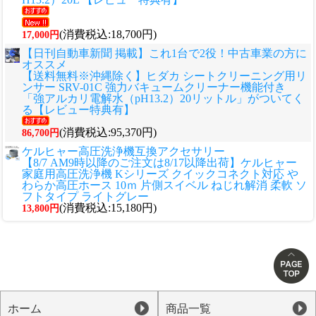
(消費税込:18,700円)
17,000円
【日刊自動車新聞 掲載】これ1台で2役！中古車業の方に
オススメ
【送料無料※沖縄除く】ヒダカ シートクリーニング用リ
ンサー SRV-01C 強力バキュームクリーナー機能付き
「強アルカリ電解水（pH13.2）20リットル」がついてく
る【レビュー特典有】
(消費税込:95,370円)
86,700円
ケルヒャー高圧洗浄機互換アクセサリー
【8/7 AM9時以降のご注文は8/17以降出荷】ケルヒャー
家庭用高圧洗浄機 Kシリーズ クイックコネクト対応 や
わらか高圧ホース 10ｍ 片側スイベル ねじれ解消 柔軟 ソ
フトタイプ ライトグレー
(消費税込:15,180円)
13,800円
ホーム
商品一覧