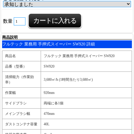
数量
商品説明
フルテック 業務用 手押式スイーパー SW920 詳細
商品名
フルテック 業務用 手押式スイーパー SW920
品番（型番）
SW920
清掃能力（作業効
3,680㎡/h (1時間当たり3,680㎡)
率）
作業幅
920mm
サイドブラシ
両端に各1個
メインブラシ幅
470mm
ダストコンテナ容量
40L