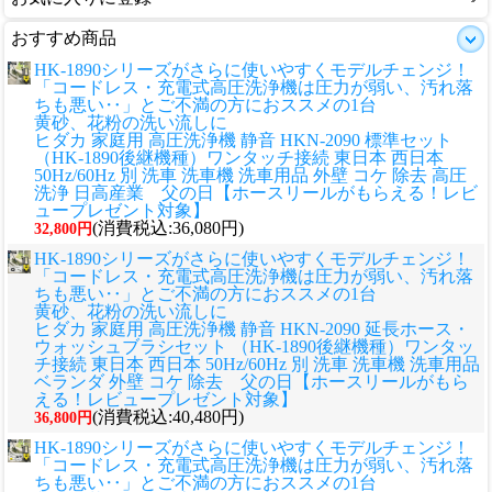
おすすめ商品
HK-1890シリーズがさらに使いやすくモデルチェンジ！
「コードレス・充電式高圧洗浄機は圧力が弱い、汚れ落
ちも悪い‥」とご不満の方におススメの1台
黄砂、花粉の洗い流しに
ヒダカ 家庭用 高圧洗浄機 静音 HKN-2090 標準セット
（HK-1890後継機種）ワンタッチ接続 東日本 西日本
50Hz/60Hz 別 洗車 洗車機 洗車用品 外壁 コケ 除去 高圧
洗浄 日高産業 父の日【ホースリールがもらえる！レビ
ュープレゼント対象】
(消費税込:36,080円)
32,800円
HK-1890シリーズがさらに使いやすくモデルチェンジ！
「コードレス・充電式高圧洗浄機は圧力が弱い、汚れ落
ちも悪い‥」とご不満の方におススメの1台
黄砂、花粉の洗い流しに
ヒダカ 家庭用 高圧洗浄機 静音 HKN-2090 延長ホース・
ウォッシュブラシセット （HK-1890後継機種）ワンタッ
チ接続 東日本 西日本 50Hz/60Hz 別 洗車 洗車機 洗車用品
ベランダ 外壁 コケ 除去 父の日【ホースリールがもら
える！レビュープレゼント対象】
(消費税込:40,480円)
36,800円
HK-1890シリーズがさらに使いやすくモデルチェンジ！
「コードレス・充電式高圧洗浄機は圧力が弱い、汚れ落
ちも悪い‥」とご不満の方におススメの1台