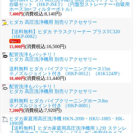
自吸セット （HKP-JSET）（円盤型ストレーナー+自吸用
ホース3m+フィルターボトル）
(消費税込:8,140円)
7,400円
ヒダカ 高圧洗浄機用 別売りアクセサリー
【送料無料】ヒダカ テラスクリーナー プラスTC320
（HKP-0082）
(消費税込:16,500円)
15,000円
配管洗浄もバッチリ！
ヒダカ 高圧洗浄機用 別売りアクセサリー
送料無料 ヒダカ パイプクリーニングホース15m
※ノズルジョイント付き （HKP-0012）（81K124JP）
(消費税込:11,440円)
10,400円
配管洗浄もバッチリ！
ヒダカ 高圧洗浄機用 別売りアクセサリー
送料無料 ヒダカ パイプクリーニングホース8m
※ノズルジョイント付き （HKP-0081）
(消費税込:7,920円)
7,200円
ヒダカ家庭用高圧洗浄機 HKN-2090・HKU-1885・HK-
1890用
【送料無料】ヒダカ家庭用高圧洗浄機用 1.2分 ステンレ
ス 洗管ホース 10m スズランノズル ガン先取付タイプ