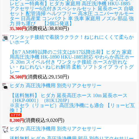
レビュー特典有】ヒダカ 家庭用 高圧洗浄機 HKU-1885
アクセサリー6点付きスペシャルセット 延長ホース 自吸
セット 配管清掃 ヘルツフリー 高水圧 ユニバーサルモー
ター 日高産業 コンパクト 車 洗車 家庭用 ノズル 部品 強
力 持ち運び 【2個口発送】
(消費税込:38,830円)
35,300円
ワンタッチ接続で着脱ラクラク！ねじれにくくて柔らか
いホース
【8/7 AM9時以降のご注文は8/17以降出荷】ヒダカ 家庭
用高圧洗浄機 HK-1890 HKU-1885対応 やわらか高圧ホー
ス 20m スイベル付き ワンタッチ接続 ホースが折れな
い・ねじれない ねじれ解消 柔軟 ソフトタイプ ライトグ
レー
(消費税込:29,150円)
26,500円
ヒダカ 高圧洗浄機用 別売りアクセサリー
【送料無料】 ヒダカ 延長高圧ホース 10m 延長ホース
（HKP-0001）（81K120JP）
※京セラ（リョービ）高圧洗浄機にも適合 【リョービ互
換！】
(消費税込:9,020円)
8,200円
ヒダカ 高圧洗浄機用 別売りアクセサリー
送料無料 ヒダカ 高圧洗浄機用 部品 別売りアクセサリー