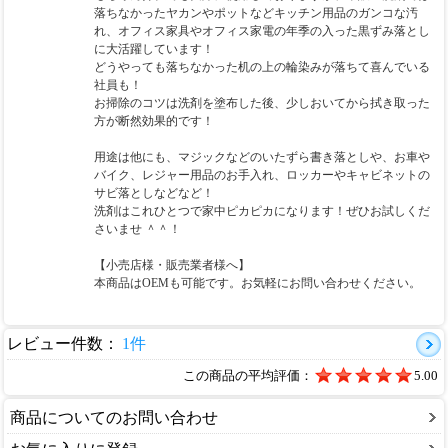
落ちなかったヤカンやポットなどキッチン用品のガンコな汚
れ、オフィス家具やオフィス家電の年季の入った黒ずみ落とし
に大活躍しています！
どうやっても落ちなかった机の上の輪染みが落ちて喜んでいる
社員も！
お掃除のコツは洗剤を塗布した後、少しおいてから拭き取った
方が断然効果的です！
用途は他にも、マジックなどのいたずら書き落としや、お車や
バイク、レジャー用品のお手入れ、ロッカーやキャビネットの
サビ落としなどなど！
洗剤はこれひとつで家中ピカピカになります！ぜひお試しくだ
さいませ ＾＾！
【小売店様・販売業者様へ】
本商品はOEMも可能です。お気軽にお問い合わせください。
レビュー件数：
1件
この商品の平均評価：
5.00
商品についてのお問い合わせ