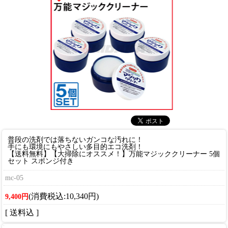
普段の洗剤では落ちないガンコな汚れに！
手にも環境にもやさしい多目的エコ洗剤！
【送料無料】【大掃除にオススメ！】万能マジッククリーナー 5個
セット スポンジ付き
mc-05
(消費税込:10,340円)
9,400円
[ 送料込 ]