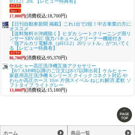
H13.2）20L 【レビュー特典有】
(消費税込:18,700円)
17,000円
【日刊自動車新聞 掲載】これ1台で2役！中古車業の方に
オススメ
【送料無料※沖縄除く】ヒダカ シートクリーニング用リ
ンサー SRV-01C 強力バキュームクリーナー機能付き
「強アルカリ電解水（pH13.2）20リットル」がついてく
る【レビュー特典有】
(消費税込:95,370円)
86,700円
ケルヒャー高圧洗浄機互換アクセサリー
【8/7 AM9時以降のご注文は8/17以降出荷】ケルヒャー
家庭用高圧洗浄機 Kシリーズ クイックコネクト対応 や
わらか高圧ホース 10ｍ 片側スイベル ねじれ解消 柔軟 ソ
フトタイプ ライトグレー
(消費税込:15,180円)
13,800円
ホーム
商品一覧