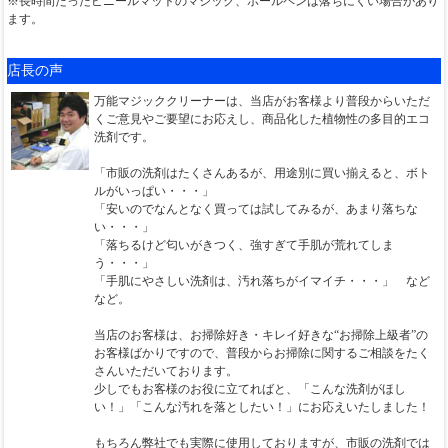
※長時間たったビニールマットのマジック、ボールペンは落ちにくい場合があり
ます。
店長の声
万能マジッククリーナーは、当店がお客様より普段からいただ
くご意見やご要望にお応えし、商品化した植物性の多目的エコ
洗剤です。
「市販の洗剤はたくさんあるが、用途別に買い揃えると、ボト
ルがいっぱい・・・」
「安いのでなんとなく買っては試してみるが、あまり落ちな
い・・・」
「落ちるけど匂いがきつく、強すぎて手肌が荒れてしま
う・・・」
「手肌にやさしい洗剤は、汚れ落ちがイマイチ・・・」 など
など。
当店のお客様は、お掃除好き・キレイ好きな“お掃除上級者”の
お客様ばかりですので、普段からお掃除に関するご相談をたく
さんいただいております。
少しでもお客様のお役に立てればと、「こんな洗剤がほし
い！」「こんな汚れを落としたい！」にお応えいたしました！
もちろん弊社でも実際に使用しておりますが、市販の洗剤では