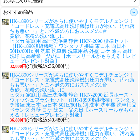
お気に入りに登録
おすすめ商品
HK-1890シリーズがさらに使いやすくモデルチェンジ！
「コードレス・充電式高圧洗浄機は圧力が弱い、汚れ落
ちも悪い‥」とご不満の方におススメの1台
黄砂、花粉の洗い流しに
ヒダカ 家庭用 高圧洗浄機 静音 HKN-2090 標準セット
（HK-1890後継機種）ワンタッチ接続 東日本 西日本
50Hz/60Hz 別 洗車 洗車機 洗車用品 外壁 コケ 除去 高圧
洗浄 日高産業 父の日【ホースリールがもらえる！レビ
ュープレゼント対象】
(消費税込:36,080円)
32,800円
HK-1890シリーズがさらに使いやすくモデルチェンジ！
「コードレス・充電式高圧洗浄機は圧力が弱い、汚れ落
ちも悪い‥」とご不満の方におススメの1台
黄砂、花粉の洗い流しに
ヒダカ 家庭用 高圧洗浄機 静音 HKN-2090 延長ホース・
ウォッシュブラシセット （HK-1890後継機種）ワンタッ
チ接続 東日本 西日本 50Hz/60Hz 別 洗車 洗車機 洗車用品
ベランダ 外壁 コケ 除去 父の日【ホースリールがもら
える！レビュープレゼント対象】
(消費税込:40,480円)
36,800円
HK-1890シリーズがさらに使いやすくモデルチェンジ！
「コードレス・充電式高圧洗浄機は圧力が弱い、汚れ落
ちも悪い‥」とご不満の方におススメの1台