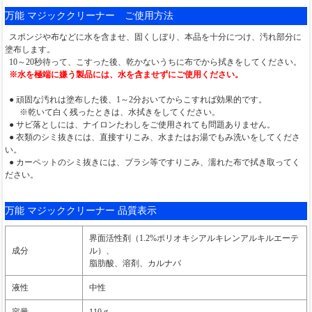
万能 マジッククリーナー ご使用方法
スポンジや布などに水を含ませ、固くしぼり、本品を十分につけ、汚れ部分に
塗布します。
10～20秒待って、こすった後、乾かないうちに布でから拭きをしてください。
※水を極端に嫌う製品には、水を含ませずにご使用ください。
● 頑固な汚れは塗布した後、1～2分おいてからこすれば効果的です。
※乾いて白く残ったときは、水拭きをしてください。
● サビ落としには、ナイロンたわしをご使用されても問題ありません。
● 衣類のシミ抜きには、直接すりこみ、水またはお湯でもみ洗いをしてくださ
い。
● カーペットのシミ抜きには、ブラシ等ですりこみ、濡れた布で拭き取ってく
ださい。
万能 マジッククリーナー 品質表示
界面活性剤（1.2%ポリオキシアルキレンアルキルエーテ
成分
ル）、
脂肪酸、溶剤、カルナバ
液性
中性
容量
110ｇ