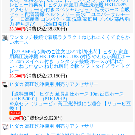
レビュー特典有】ヒダカ 家庭用 高圧洗浄機 HKU-1885
アクセサリー6点付きスペシャルセット 延長ホース 自吸
セット 配管清掃 ヘルツフリー 高水圧 ユニバーサルモー
ター 日高産業 コンパクト 車 洗車 家庭用 ノズル 部品 強
力 持ち運び 【2個口発送】
(消費税込:38,830円)
35,300円
ワンタッチ接続で着脱ラクラク！ねじれにくくて柔らか
いホース
【8/7 AM9時以降のご注文は8/17以降出荷】ヒダカ 家庭
用高圧洗浄機 HK-1890 HKU-1885対応 やわらか高圧ホー
ス 20m スイベル付き ワンタッチ接続 ホースが折れな
い・ねじれない ねじれ解消 柔軟 ソフトタイプ ライトグ
レー
(消費税込:29,150円)
26,500円
ヒダカ 高圧洗浄機用 別売りアクセサリー
【送料無料】 ヒダカ 延長高圧ホース 10m 延長ホース
（HKP-0001）（81K120JP）
※京セラ（リョービ）高圧洗浄機にも適合 【リョービ互
換！】
(消費税込:9,020円)
8,200円
ヒダカ 高圧洗浄機用 別売りアクセサリー