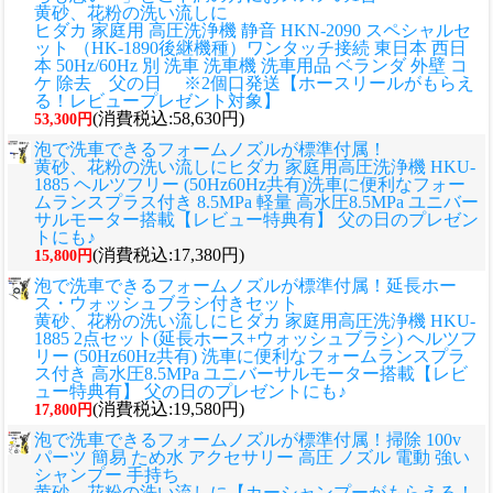
黄砂、花粉の洗い流しに
ヒダカ 家庭用 高圧洗浄機 静音 HKN-2090 スペシャルセ
ット （HK-1890後継機種）ワンタッチ接続 東日本 西日
本 50Hz/60Hz 別 洗車 洗車機 洗車用品 ベランダ 外壁 コ
ケ 除去 父の日 ※2個口発送【ホースリールがもらえ
る！レビュープレゼント対象】
(消費税込:58,630円)
53,300円
泡で洗車できるフォームノズルが標準付属！
黄砂、花粉の洗い流しに
ヒダカ 家庭用高圧洗浄機 HKU-
1885 ヘルツフリー (50Hz60Hz共有)洗車に便利なフォー
ムランスプラス付き 8.5MPa 軽量 高水圧8.5MPa ユニバー
サルモーター搭載【レビュー特典有】 父の日のプレゼン
トにも♪
(消費税込:17,380円)
15,800円
泡で洗車できるフォームノズルが標準付属！延長ホー
ス・ウォッシュブラシ付きセット
黄砂、花粉の洗い流しに
ヒダカ 家庭用高圧洗浄機 HKU-
1885 2点セット(延長ホース+ウォッシュブラシ) ヘルツフ
リー (50Hz60Hz共有) 洗車に便利なフォームランスプラ
ス付き 高水圧8.5MPa ユニバーサルモーター搭載【レビ
ュー特典有】 父の日のプレゼントにも♪
(消費税込:19,580円)
17,800円
泡で洗車できるフォームノズルが標準付属！掃除 100v
パーツ 簡易 ため水 アクセサリー 高圧 ノズル 電動 強い
シャンプー 手持ち
黄砂、花粉の洗い流しに
【カーシャンプーがもらえる！