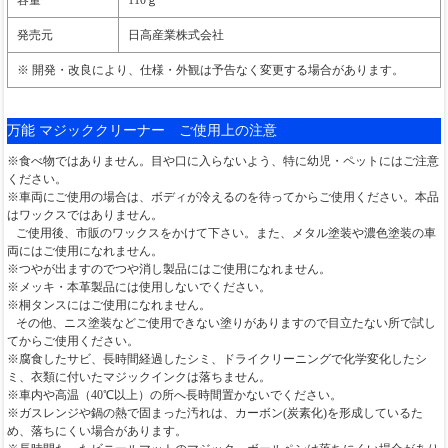
発売元
日高産業株式会社
※ 開発・改良により、仕様・外観は予告なく変更する場合があります。
万能 マジッククリーナー ご使用上の注意
※食べ物ではありません。目や口に入らないよう、特に幼児・ペットにはご注意
ください。
※車両にご使用の場合は、ボディが冷えるのを待ってからご使用ください。本品
はワックスではありません。
ご使用後、市販のワックスをかけて下さい。また、メタル塗装や濃色塗装の車
両にはご使用になれません。
※つやが出ますのでつや消し製品にはご使用になれません。
※メッキ・本革製品には使用しないでください。
※桐タンスにはご使用になれません。
その他、ニス塗装などご使用できない塗りがありますので目立たない所で試し
てからご使用ください。
※腐食したサビ、長時間経過したシミ、ドライクリーニングで化学変化したシ
ミ、衣類に付いたマジックインクは落ちません。
※車内や高温（40℃以上）の所へ長時間置かないでください。
※ガスレンジや鍋の熱で固まった汚れは、カーボン(炭素化)を形成しているた
め、落ちにくい場合があります。