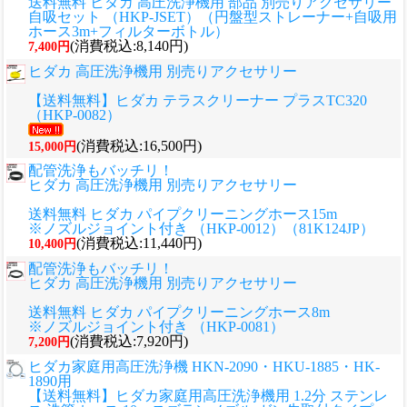
送料無料 ヒダカ 高圧洗浄機用 部品 別売りアクセサリー
自吸セット （HKP-JSET）（円盤型ストレーナー+自吸用
ホース3m+フィルターボトル）
(消費税込:8,140円)
7,400円
ヒダカ 高圧洗浄機用 別売りアクセサリー
【送料無料】ヒダカ テラスクリーナー プラスTC320
（HKP-0082）
(消費税込:16,500円)
15,000円
配管洗浄もバッチリ！
ヒダカ 高圧洗浄機用 別売りアクセサリー
送料無料 ヒダカ パイプクリーニングホース15m
※ノズルジョイント付き （HKP-0012）（81K124JP）
(消費税込:11,440円)
10,400円
配管洗浄もバッチリ！
ヒダカ 高圧洗浄機用 別売りアクセサリー
送料無料 ヒダカ パイプクリーニングホース8m
※ノズルジョイント付き （HKP-0081）
(消費税込:7,920円)
7,200円
ヒダカ家庭用高圧洗浄機 HKN-2090・HKU-1885・HK-
1890用
【送料無料】ヒダカ家庭用高圧洗浄機用 1.2分 ステンレ