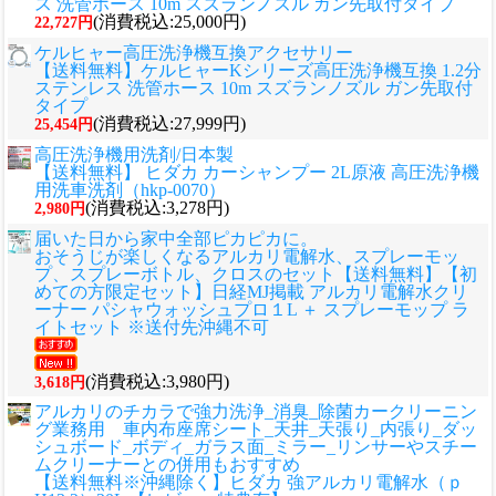
ス 洗管ホース 10m スズランノズル ガン先取付タイプ
(消費税込:25,000円)
22,727円
ケルヒャー高圧洗浄機互換アクセサリー
【送料無料】ケルヒャーKシリーズ高圧洗浄機互換 1.2分
ステンレス 洗管ホース 10m スズランノズル ガン先取付
タイプ
(消費税込:27,999円)
25,454円
高圧洗浄機用洗剤/日本製
【送料無料】 ヒダカ カーシャンプー 2L原液 高圧洗浄機
用洗車洗剤（hkp-0070）
(消費税込:3,278円)
2,980円
届いた日から家中全部ピカピカに。
おそうじが楽しくなるアルカリ電解水、スプレーモッ
プ、スプレーボトル、クロスのセット
【送料無料】【初
めての方限定セット】日経MJ掲載 アルカリ電解水クリ
ーナー パシャウォッシュプロ１L ＋ スプレーモップ ラ
イトセット ※送付先沖縄不可
(消費税込:3,980円)
3,618円
アルカリのチカラで強力洗浄_消臭_除菌カークリーニン
グ業務用 車内布座席シート_天井_天張り_内張り_ダッ
シュボード_ボディ_ガラス面_ミラー_リンサーやスチー
ムクリーナーとの併用もおすすめ
【送料無料※沖縄除く】ヒダカ 強アルカリ電解水（ｐ