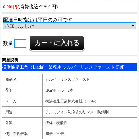
(消費税込:7,591円)
6,901円
配達日時指定は平日のみ可です
数量
商品説明
横浜油脂工業（Linda） 業務用 シルバーリンスファースト 詳細
商品名
シルバーリンスファースト
荷姿
5Kg/ボトル 2本
メーカー
横浜油脂工業株式会社（Linda）
用途
アルミフィン洗浄後のリンス・防錆剤
外観
液体・弱酸性
使用希釈倍率
10倍～20倍