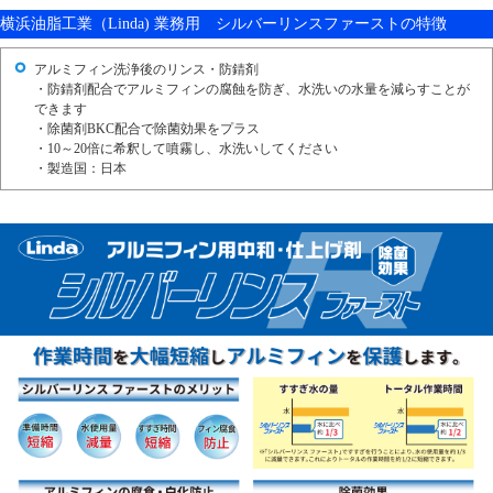
横浜油脂工業（Linda) 業務用 シルバーリンスファーストの特徴
アルミフィン洗浄後のリンス・防錆剤
・防錆剤配合でアルミフィンの腐蝕を防ぎ、水洗いの水量を減らすことが
できます
・除菌剤BKC配合で除菌効果をプラス
・10～20倍に希釈して噴霧し、水洗いしてください
・製造国：日本