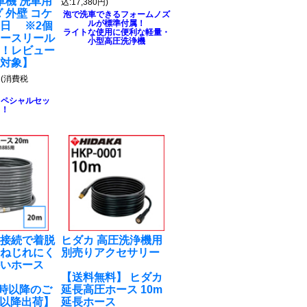
車機 洗車用
込:17,380円)
 外壁 コケ
泡で洗車できるフォームノズ
ルが標準付属！
日 ※2個
ライトな使用に便利な軽量・
ホースリール
小型高圧洗浄機
る！レビュー
ト対象】
円
(消費税
スペシャルセッ
ト！
チ接続で着脱
ヒダカ 高圧洗浄機用
！ねじれにく
別売りアクセサリー
かいホース
【送料無料】 ヒダカ
M9時以降のご
延長高圧ホース 10m
7以降出荷】
延長ホース