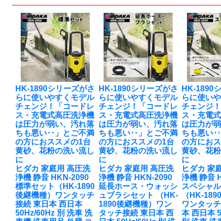
HK-1890シリーズがさ
HK-1890シリーズがさ
HK-189
らに使いやすくモデル
らに使いやすくモデル
らに使い
チェンジ！「コードレ
チェンジ！「コードレ
チェンジ
ス・充電式高圧洗浄機
ス・充電式高圧洗浄機
ス・充電
は圧力が弱い、汚れ落
は圧力が弱い、汚れ落
は圧力が
ちも悪い‥」とご不満
ちも悪い‥」とご不満
ちも悪い
の方におススメの1台
の方におススメの1台
の方におス
黄砂、花粉の洗い流し
黄砂、花粉の洗い流し
黄砂、花
に
に
に
ヒダカ 家庭用 高圧洗
ヒダカ 家庭用 高圧洗
ヒダカ 家
浄機 静音 HKN-2090
浄機 静音 HKN-2090
浄機 静音 H
標準セット（HK-1890
延長ホース・ウォッシ
スペシャ
後継機種）ワンタッチ
ュブラシセット （HK-
（HK-18
接続 東日本 西日本
1890後継機種）ワン
ワンタッチ
50Hz/60Hz 別 洗車 洗
タッチ接続 東日本 西
本 西日本 5