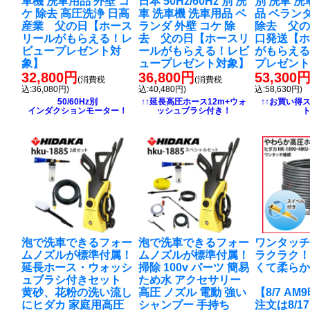
車機 洗車用品 外壁 コ
日本 50Hz/60Hz 別 洗
別 洗車 洗
ケ 除去 高圧洗浄 日高
車 洗車機 洗車用品 ベ
品 ベランダ
産業 父の日【ホース
ランダ 外壁 コケ 除
除去 父の
リールがもらえる！レ
去 父の日【ホースリ
口発送【
ビュープレゼント対
ールがもらえる！レビ
がもらえ
象】
ュープレゼント対象】
プレゼン
32,800円
36,800円
53,300
(消費税
(消費税
込:36,080円)
込:40,480円)
込:58,630円)
50/60Hz別
↑↑延長高圧ホース12m+ウォ
↑↑お買い得
インダクションモーター！
ッシュブラシ付き！
泡で洗車できるフォー
泡で洗車できるフォー
ワンタッ
ムノズルが標準付属！
ムノズルが標準付属！
ラクラク
延長ホース・ウォッシ
掃除 100v パーツ 簡易
くて柔ら
ュブラシ付きセット
ため水 アクセサリー
黄砂、花粉の洗い流し
高圧 ノズル 電動 強い
【8/7 A
に
ヒダカ 家庭用高圧
シャンプー 手持ち
注文は8/1