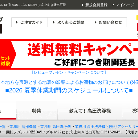
新規会員登録
マイページ
UR型 045ノズル M22ねじ式 上向き吐出可能
【レビュープレゼントキャンペーンについて】
本地方を震源とする地震の影響によるお荷物のお届けについて(外
■2026 夏季休業期間のスケジュールについて■
一覧
>
業務用 清掃機器
>
業務用 高圧洗浄機
>
業務用 高圧洗浄機 別売りアクセサリ
回転ノズル UR型 045ノズル M22ねじ式 上向き吐出可能 C25162045L 【代