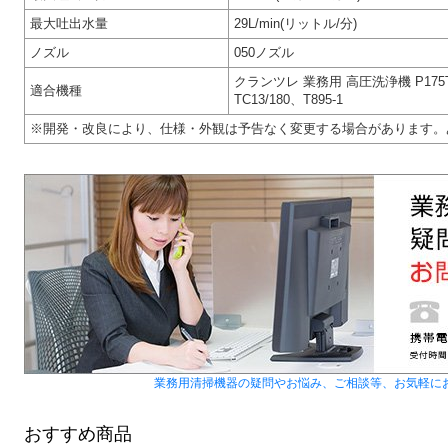
最大吐出水量
29L/min(リットル/分)
ノズル
050ノズル
クランツレ 業務用 高圧洗浄機 P175TS
適合機種
TC13/180、T895-1
※開発・改良により、仕様・外観は予告なく変更する場合があります。
業務用清掃機器の疑問やお悩み、ご相談等、お気軽に
おすすめ商品