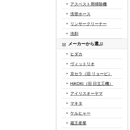
アスベスト用掃除機
洗管ホース
リンサークリーナー
洗剤
メーカーから選ぶ
ヒダカ
ヴィットリオ
京セラ（旧 リョービ）
HiKOKI（旧 日立工機）
アイリスオーヤマ
マキタ
ケルヒャー
蔵王産業