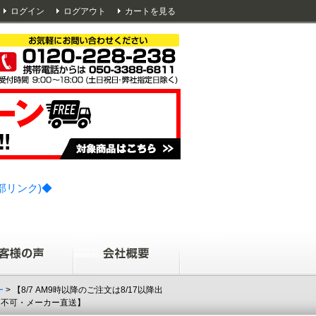
ログイン
ログアウト
カートを見る
部リンク)◆
ー
> 【8/7 AM9時以降のご注文は8/17以降出
引き不可・メーカー直送】