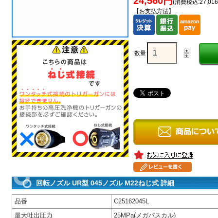
24,560円
(消費税込:27,01
【お支払方法】
数量
回転ノズル UR型 045ノズル M22ねじ式 詳細
品番
C25162045L
最大吐出圧力
25MPa(メガパスカル)