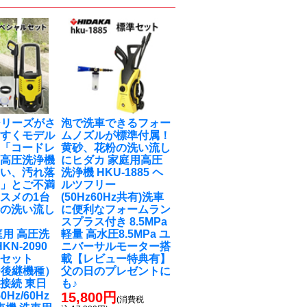
0シリーズがさ
泡で洗車できるフォー
やすくモデル
ムノズルが標準付属！
！「コードレ
黄砂、花粉の洗い流し
式高圧洗浄機
に
ヒダカ 家庭用高圧
弱い、汚れ落
洗浄機 HKU-1885 ヘ
‥」とご不満
ルツフリー
スメの1台
(50Hz60Hz共有)洗車
粉の洗い流し
に便利なフォームラン
スプラス付き 8.5MPa
庭用 高圧洗
軽量 高水圧8.5MPa ユ
KN-2090
ニバーサルモーター搭
ルセット
載【レビュー特典有】
90後継機種）
父の日のプレゼントに
接続 東日
も♪
0Hz/60Hz
15,800円
(消費税