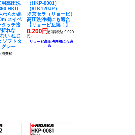
庭用高圧洗
（HKP-0001）
90 HKU-
（81K120JP）
 やわらか高
※京セラ（リョービ）
0m スイベ
高圧洗浄機にも適合
ンタッチ接
【リョービ互換！】
が折れな
8,200円
(消費税込:9,020
ない ねじ
円)
軟 ソフトタ
リョービ高圧洗浄機にも適
合！
トグレー
円
(消費税