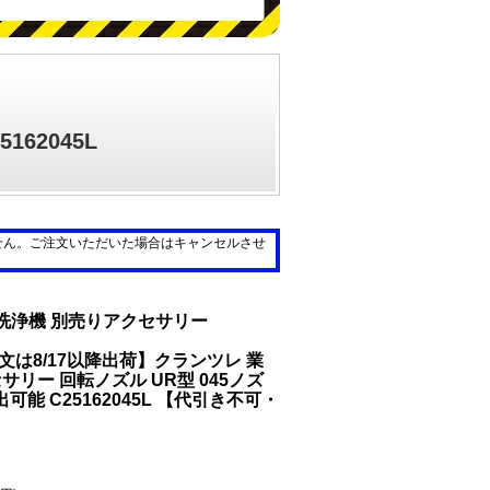
162045L
せん。ご注文いただいた場合はキャンセルさせ
圧洗浄機 別売りアクセサリー
注文は8/17以降出荷】クランツレ 業
リー 回転ノズル UR型 045ノズ
可能 C25162045L 【代引き不可・