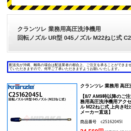
クランツレ 業務用高圧洗浄機用
回転ノズル UR型 045ノズル M22ねじ式 C25
配送先が沖縄、離島の場合は配送業者の都合上、ご注文を承ることができま
ていただきますので、何卒ご了承いただきますようお願いいたします。
クランツレ 業務用 高
【8/7 AM9時以降のご
務用高圧洗浄機用アクセサ
ル M22ねじ式 上向き吐出
メーカー直送】
商品番号 c25162045l