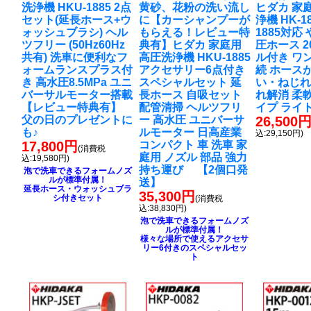
洗浄機 HKU-1885 2点
黄砂、花粉の洗い流し
ヒダカ 家
セット(延長ホース+ウ
に
【カーシャンプーが
浄機 HK-18
ォッシュブラシ) ヘル
もらえる！レビュー特
1885対応
ツフリー (50Hz60Hz
典有】ヒダカ 家庭用
圧ホース 2
共有) 洗車に便利なフ
高圧洗浄機 HKU-1885
ル付き ワ
ォームランスプラス付
アクセサリー6点付き
続 ホース
き 高水圧8.5MPa ユニ
スペシャルセット 延
い・ねじれ
バーサルモーター搭載
長ホース 自吸セット
れ解消 柔
【レビュー特典有】
配管清掃 ヘルツフリ
イプ ライ
父の日のプレゼントに
ー 高水圧 ユニバーサ
26,500
も♪
ルモーター 日高産業
込:29,150円)
17,800円
コンパクト 車 洗車 家
(消費税
庭用 ノズル 部品 強力
込:19,580円)
持ち運び 【2個口発
泡で洗車できるフォームノズ
ルが標準付属！
送】
延長ホース・ウォッシュブラ
35,300円
シ付きセット
(消費税
込:38,830円)
泡で洗車できるフォームノズ
ルが標準付属！
様々な場所で使えるアクセサ
リー6付きのスペシャルセッ
ト