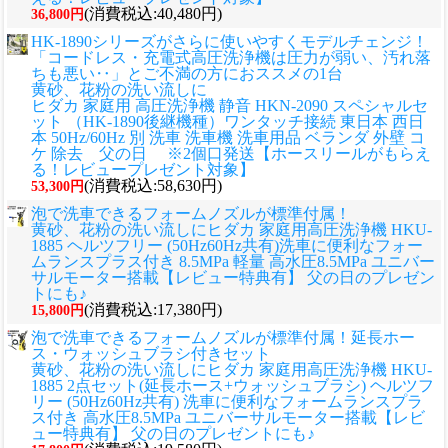
(消費税込:40,480円)
36,800円
HK-1890シリーズがさらに使いやすくモデルチェンジ！
「コードレス・充電式高圧洗浄機は圧力が弱い、汚れ落
ちも悪い‥」とご不満の方におススメの1台
黄砂、花粉の洗い流しに
ヒダカ 家庭用 高圧洗浄機 静音 HKN-2090 スペシャルセ
ット （HK-1890後継機種）ワンタッチ接続 東日本 西日
本 50Hz/60Hz 別 洗車 洗車機 洗車用品 ベランダ 外壁 コ
ケ 除去 父の日 ※2個口発送【ホースリールがもらえ
る！レビュープレゼント対象】
(消費税込:58,630円)
53,300円
泡で洗車できるフォームノズルが標準付属！
黄砂、花粉の洗い流しに
ヒダカ 家庭用高圧洗浄機 HKU-
1885 ヘルツフリー (50Hz60Hz共有)洗車に便利なフォー
ムランスプラス付き 8.5MPa 軽量 高水圧8.5MPa ユニバー
サルモーター搭載【レビュー特典有】 父の日のプレゼン
トにも♪
(消費税込:17,380円)
15,800円
泡で洗車できるフォームノズルが標準付属！延長ホー
ス・ウォッシュブラシ付きセット
黄砂、花粉の洗い流しに
ヒダカ 家庭用高圧洗浄機 HKU-
1885 2点セット(延長ホース+ウォッシュブラシ) ヘルツフ
リー (50Hz60Hz共有) 洗車に便利なフォームランスプラ
ス付き 高水圧8.5MPa ユニバーサルモーター搭載【レビ
ュー特典有】 父の日のプレゼントにも♪