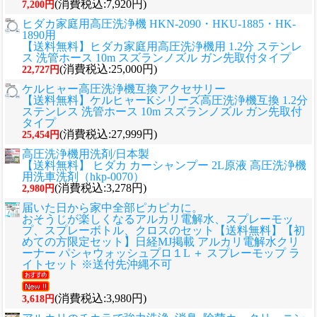
(消費税込:7,920円)
7,200円
ヒダカ家庭用高圧洗浄機 HKN-2090・HKU-1885・HK-
1890用
【送料無料】ヒダカ家庭用高圧洗浄機用 1.2分 ステンレ
ス 洗管ホース 10m スズランノズル ガン先取付タイプ
(消費税込:25,000円)
22,727円
ケルヒャー高圧洗浄機互換アクセサリー
【送料無料】ケルヒャーKシリーズ高圧洗浄機互換 1.2分
ステンレス 洗管ホース 10m スズランノズル ガン先取付
タイプ
(消費税込:27,999円)
25,454円
高圧洗浄機用洗剤/日本製
【送料無料】 ヒダカ カーシャンプー 2L原液 高圧洗浄機
用洗車洗剤（hkp-0070）
(消費税込:3,278円)
2,980円
届いた日から家中全部ピカピカに。
おそうじが楽しくなるアルカリ電解水、スプレーモッ
プ、スプレーボトル、クロスのセット
【送料無料】【初
めての方限定セット】日経MJ掲載 アルカリ電解水クリ
ーナー パシャウォッシュプロ１L ＋ スプレーモップ ラ
イトセット ※送付先沖縄不可
(消費税込:3,980円)
3,618円