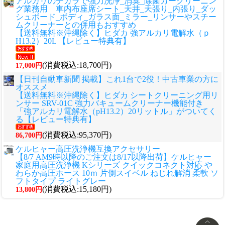
アルカリのチカラで強力洗浄_消臭_除菌カークリーニン
グ業務用 車内布座席シート_天井_天張り_内張り_ダッ
シュボード_ボディ_ガラス面_ミラー_リンサーやスチー
ムクリーナーとの併用もおすすめ
【送料無料※沖縄除く】ヒダカ 強アルカリ電解水（ｐ
H13.2）20L 【レビュー特典有】
(消費税込:18,700円)
17,000円
【日刊自動車新聞 掲載】これ1台で2役！中古車業の方に
オススメ
【送料無料※沖縄除く】ヒダカ シートクリーニング用リ
ンサー SRV-01C 強力バキュームクリーナー機能付き
「強アルカリ電解水（pH13.2）20リットル」がついてく
る【レビュー特典有】
(消費税込:95,370円)
86,700円
ケルヒャー高圧洗浄機互換アクセサリー
【8/7 AM9時以降のご注文は8/17以降出荷】ケルヒャー
家庭用高圧洗浄機 Kシリーズ クイックコネクト対応 や
わらか高圧ホース 10ｍ 片側スイベル ねじれ解消 柔軟 ソ
フトタイプ ライトグレー
(消費税込:15,180円)
13,800円