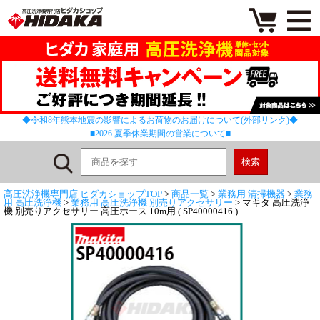
◆令和8年熊本地震の影響によるお荷物のお届けについて(外部リンク)◆
■2026 夏季休業期間の営業について■
高圧洗浄機専門店 ヒダカショップTOP
>
商品一覧
>
業務用 清掃機器
>
業務
用 高圧洗浄機
>
業務用 高圧洗浄機 別売りアクセサリー
> マキタ 高圧洗浄
機 別売りアクセサリー 高圧ホース 10m用 ( SP40000416 )