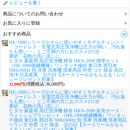
レビューを書く
商品についてのお問い合わせ
お気に入りに登録
おすすめ商品
HK-1890シリーズがさらに使いやすくモデルチェンジ！
「コードレス・充電式高圧洗浄機は圧力が弱い、汚れ落
ちも悪い‥」とご不満の方におススメの1台
黄砂、花粉の洗い流しに
ヒダカ 家庭用 高圧洗浄機 静音 HKN-2090 標準セット
（HK-1890後継機種）ワンタッチ接続 東日本 西日本
50Hz/60Hz 別 洗車 洗車機 洗車用品 外壁 コケ 除去 高圧
洗浄 日高産業 父の日【ホースリールがもらえる！レビ
ュープレゼント対象】
(消費税込:36,080円)
32,800円
HK-1890シリーズがさらに使いやすくモデルチェンジ！
「コードレス・充電式高圧洗浄機は圧力が弱い、汚れ落
ちも悪い‥」とご不満の方におススメの1台
黄砂、花粉の洗い流しに
ヒダカ 家庭用 高圧洗浄機 静音 HKN-2090 延長ホース・
ウォッシュブラシセット （HK-1890後継機種）ワンタッ
チ接続 東日本 西日本 50Hz/60Hz 別 洗車 洗車機 洗車用品
ベランダ 外壁 コケ 除去 父の日【ホースリールがもら
える！レビュープレゼント対象】