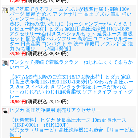
(消費税込:19,580円)
17,800円
泡で洗車できるフォームノズルが標準付属！掃除 100v
パーツ 簡易 ため水 アクセサリー 高圧 ノズル 電動 強い
シャンプー 手持ち
黄砂、花粉の洗い流しに
【カーシャンプーがもらえる！
レビュー特典有】ヒダカ 家庭用 高圧洗浄機 HKU-1885
アクセサリー6点付きスペシャルセット 延長ホース 自吸
セット 配管清掃 ヘルツフリー 高水圧 ユニバーサルモー
ター 日高産業 コンパクト 車 洗車 家庭用 ノズル 部品 強
力 持ち運び 【2個口発送】
(消費税込:38,830円)
35,300円
ワンタッチ接続で着脱ラクラク！ねじれにくくて柔らか
いホース
【8/7 AM9時以降のご注文は8/17以降出荷】ヒダカ 家庭
用高圧洗浄機 HK-1890 HKU-1885対応 やわらか高圧ホー
ス 20m スイベル付き ワンタッチ接続 ホースが折れな
い・ねじれない ねじれ解消 柔軟 ソフトタイプ ライトグ
レー
(消費税込:29,150円)
26,500円
ヒダカ 高圧洗浄機用 別売りアクセサリー
【送料無料】 ヒダカ 延長高圧ホース 10m 延長ホース
（HKP-0001）（81K120JP）
※京セラ（リョービ）高圧洗浄機にも適合 【リョービ互
換！】