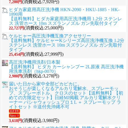
(消費税込:7,920円)
7,200円
ヒダカ家庭用高圧洗浄機 HKN-2090・HKU-1885・HK-
1890用
【送料無料】ヒダカ家庭用高圧洗浄機用 1.2分 ステンレ
ス 洗管ホース 10m スズランノズル ガン先取付タイプ
(消費税込:25,000円)
22,727円
ケルヒャー高圧洗浄機互換アクセサリー
【送料無料】ケルヒャーKシリーズ高圧洗浄機互換 1.2分
ステンレス 洗管ホース 10m スズランノズル ガン先取付
タイプ
(消費税込:27,999円)
25,454円
高圧洗浄機用洗剤/日本製
【送料無料】 ヒダカ カーシャンプー 2L原液 高圧洗浄機
用洗車洗剤（hkp-0070）
(消費税込:3,278円)
2,980円
届いた日から家中全部ピカピカに。
おそうじが楽しくなるアルカリ電解水、スプレーモッ
プ、スプレーボトル、クロスのセット
【送料無料】【初
めての方限定セット】日経MJ掲載 アルカリ電解水クリ
ーナー パシャウォッシュプロ１L ＋ スプレーモップ ラ
イトセット ※送付先沖縄不可
(消費税込:3,980円)
3,618円