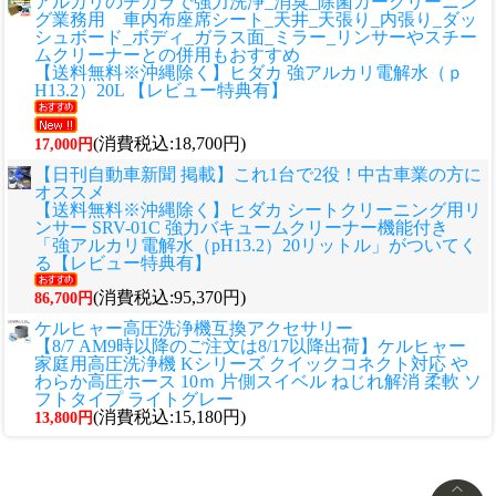
アルカリのチカラで強力洗浄_消臭_除菌カークリーニン
グ業務用 車内布座席シート_天井_天張り_内張り_ダッ
シュボード_ボディ_ガラス面_ミラー_リンサーやスチー
ムクリーナーとの併用もおすすめ
【送料無料※沖縄除く】ヒダカ 強アルカリ電解水（ｐ
H13.2）20L 【レビュー特典有】
(消費税込:18,700円)
17,000円
【日刊自動車新聞 掲載】これ1台で2役！中古車業の方に
オススメ
【送料無料※沖縄除く】ヒダカ シートクリーニング用リ
ンサー SRV-01C 強力バキュームクリーナー機能付き
「強アルカリ電解水（pH13.2）20リットル」がついてく
る【レビュー特典有】
(消費税込:95,370円)
86,700円
ケルヒャー高圧洗浄機互換アクセサリー
【8/7 AM9時以降のご注文は8/17以降出荷】ケルヒャー
家庭用高圧洗浄機 Kシリーズ クイックコネクト対応 や
わらか高圧ホース 10ｍ 片側スイベル ねじれ解消 柔軟 ソ
フトタイプ ライトグレー
(消費税込:15,180円)
13,800円