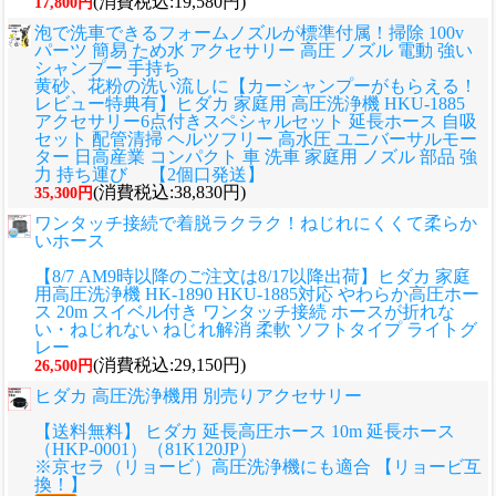
(消費税込:19,580円)
17,800円
泡で洗車できるフォームノズルが標準付属！掃除 100v
パーツ 簡易 ため水 アクセサリー 高圧 ノズル 電動 強い
シャンプー 手持ち
黄砂、花粉の洗い流しに
【カーシャンプーがもらえる！
レビュー特典有】ヒダカ 家庭用 高圧洗浄機 HKU-1885
アクセサリー6点付きスペシャルセット 延長ホース 自吸
セット 配管清掃 ヘルツフリー 高水圧 ユニバーサルモー
ター 日高産業 コンパクト 車 洗車 家庭用 ノズル 部品 強
力 持ち運び 【2個口発送】
(消費税込:38,830円)
35,300円
ワンタッチ接続で着脱ラクラク！ねじれにくくて柔らか
いホース
【8/7 AM9時以降のご注文は8/17以降出荷】ヒダカ 家庭
用高圧洗浄機 HK-1890 HKU-1885対応 やわらか高圧ホー
ス 20m スイベル付き ワンタッチ接続 ホースが折れな
い・ねじれない ねじれ解消 柔軟 ソフトタイプ ライトグ
レー
(消費税込:29,150円)
26,500円
ヒダカ 高圧洗浄機用 別売りアクセサリー
【送料無料】 ヒダカ 延長高圧ホース 10m 延長ホース
（HKP-0001）（81K120JP）
※京セラ（リョービ）高圧洗浄機にも適合 【リョービ互
換！】