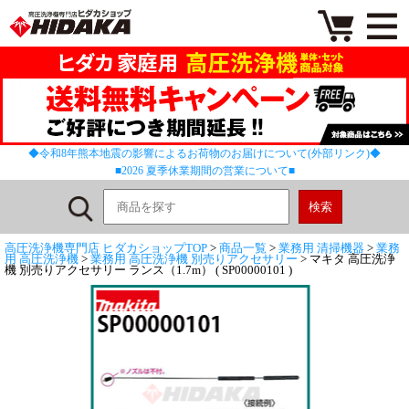
◆令和8年熊本地震の影響によるお荷物のお届けについて(外部リンク)◆
■2026 夏季休業期間の営業について■
高圧洗浄機専門店 ヒダカショップTOP
>
商品一覧
>
業務用 清掃機器
>
業務
用 高圧洗浄機
>
業務用 高圧洗浄機 別売りアクセサリー
> マキタ 高圧洗浄
機 別売りアクセサリー ランス（1.7m） ( SP00000101 )