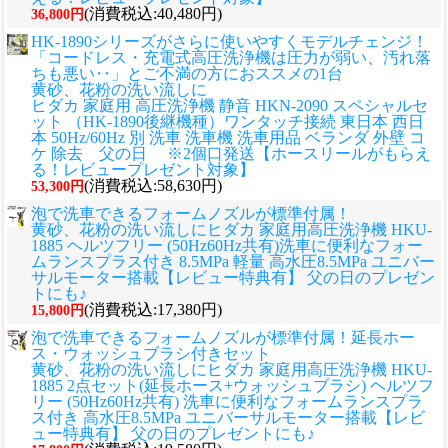
(消費税込:40,480円)
36,800円
HK-1890シリーズがさらに使いやすくモデルチェンジ！
「コードレス・充電式高圧洗浄機は圧力が弱い、汚れ落
ちも悪い‥」とご不満の方におススメの1台
黄砂、花粉の洗い流しに
ヒダカ 家庭用 高圧洗浄機 静音 HKN-2090 スペシャルセ
ット （HK-1890後継機種）ワンタッチ接続 東日本 西日
本 50Hz/60Hz 別 洗車 洗車機 洗車用品 ベランダ 外壁 コ
ケ 除去 父の日 ※2個口発送【ホースリールがもらえ
る！レビュープレゼント対象】
(消費税込:58,630円)
53,300円
泡で洗車できるフォームノズルが標準付属！
黄砂、花粉の洗い流しに
ヒダカ 家庭用高圧洗浄機 HKU-
1885 ヘルツフリー (50Hz60Hz共有)洗車に便利なフォー
ムランスプラス付き 8.5MPa 軽量 高水圧8.5MPa ユニバー
サルモーター搭載【レビュー特典有】 父の日のプレゼン
トにも♪
(消費税込:17,380円)
15,800円
泡で洗車できるフォームノズルが標準付属！延長ホー
ス・ウォッシュブラシ付きセット
黄砂、花粉の洗い流しに
ヒダカ 家庭用高圧洗浄機 HKU-
1885 2点セット(延長ホース+ウォッシュブラシ) ヘルツフ
リー (50Hz60Hz共有) 洗車に便利なフォームランスプラ
ス付き 高水圧8.5MPa ユニバーサルモーター搭載【レビ
ュー特典有】 父の日のプレゼントにも♪