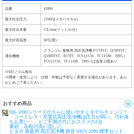
品番
41890
最大吐出圧力
21MPa(メガパスカル)
最大吐出水量
15L/min(リットル/分)
最大許容温度
60℃(度)
クランツレ 業務用 高圧洗浄機 P175TST、Q799TST、
適合機種
Q1000TST、B170T、TCS12/150、TC13/180、T895-1
TCS12/150、TC13/180、T895-1は温度上限あり
※045ノズル相当
※開発・改良により、仕様・外観は予告なく変更する場合があります。あら
かじめご了承ください。
おすすめ商品
HK-1890シリーズがさらに使いやすくモデルチェンジ！
「コードレス・充電式高圧洗浄機は圧力が弱い、汚れ落
ちも悪い‥」とご不満の方におススメの1台
黄砂、花粉の洗い流しに
ヒダカ 家庭用 高圧洗浄機 静音 HKN-2090 標準セット