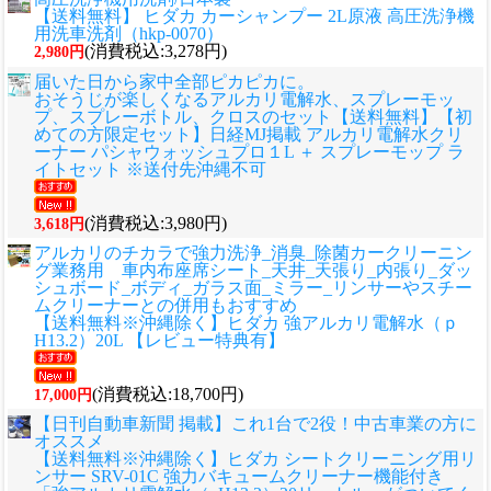
【送料無料】 ヒダカ カーシャンプー 2L原液 高圧洗浄機
用洗車洗剤（hkp-0070）
(消費税込:3,278円)
2,980円
届いた日から家中全部ピカピカに。
おそうじが楽しくなるアルカリ電解水、スプレーモッ
プ、スプレーボトル、クロスのセット
【送料無料】【初
めての方限定セット】日経MJ掲載 アルカリ電解水クリ
ーナー パシャウォッシュプロ１L ＋ スプレーモップ ラ
イトセット ※送付先沖縄不可
(消費税込:3,980円)
3,618円
アルカリのチカラで強力洗浄_消臭_除菌カークリーニン
グ業務用 車内布座席シート_天井_天張り_内張り_ダッ
シュボード_ボディ_ガラス面_ミラー_リンサーやスチー
ムクリーナーとの併用もおすすめ
【送料無料※沖縄除く】ヒダカ 強アルカリ電解水（ｐ
H13.2）20L 【レビュー特典有】
(消費税込:18,700円)
17,000円
【日刊自動車新聞 掲載】これ1台で2役！中古車業の方に
オススメ
【送料無料※沖縄除く】ヒダカ シートクリーニング用リ
ンサー SRV-01C 強力バキュームクリーナー機能付き