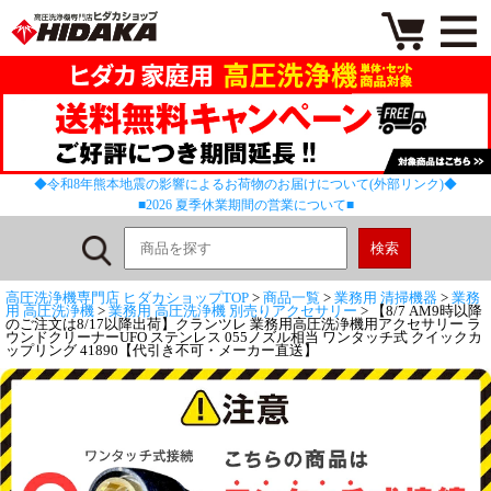
◆令和8年熊本地震の影響によるお荷物のお届けについて(外部リンク)◆
■2026 夏季休業期間の営業について■
高圧洗浄機専門店 ヒダカショップTOP
>
商品一覧
>
業務用 清掃機器
>
業務
用 高圧洗浄機
>
業務用 高圧洗浄機 別売りアクセサリー
> 【8/7 AM9時以降
のご注文は8/17以降出荷】クランツレ 業務用高圧洗浄機用アクセサリー ラ
ウンドクリーナーUFO ステンレス 055ノズル相当 ワンタッチ式 クイックカ
ップリング 41890【代引き不可・メーカー直送】