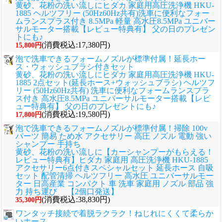
黄砂、花粉の洗い流しに
ヒダカ 家庭用高圧洗浄機 HKU-
1885 ヘルツフリー (50Hz60Hz共有)洗車に便利なフォー
ムランスプラス付き 8.5MPa 軽量 高水圧8.5MPa ユニバー
サルモーター搭載【レビュー特典有】 父の日のプレゼン
トにも♪
(消費税込:17,380円)
15,800円
泡で洗車できるフォームノズルが標準付属！延長ホー
ス・ウォッシュブラシ付きセット
黄砂、花粉の洗い流しに
ヒダカ 家庭用高圧洗浄機 HKU-
1885 2点セット(延長ホース+ウォッシュブラシ) ヘルツフ
リー (50Hz60Hz共有) 洗車に便利なフォームランスプラ
ス付き 高水圧8.5MPa ユニバーサルモーター搭載【レビ
ュー特典有】 父の日のプレゼントにも♪
(消費税込:19,580円)
17,800円
泡で洗車できるフォームノズルが標準付属！掃除 100v
パーツ 簡易 ため水 アクセサリー 高圧 ノズル 電動 強い
シャンプー 手持ち
黄砂、花粉の洗い流しに
【カーシャンプーがもらえる！
レビュー特典有】ヒダカ 家庭用 高圧洗浄機 HKU-1885
アクセサリー6点付きスペシャルセット 延長ホース 自吸
セット 配管清掃 ヘルツフリー 高水圧 ユニバーサルモー
ター 日高産業 コンパクト 車 洗車 家庭用 ノズル 部品 強
力 持ち運び 【2個口発送】
(消費税込:38,830円)
35,300円
ワンタッチ接続で着脱ラクラク！ねじれにくくて柔らか
いホース