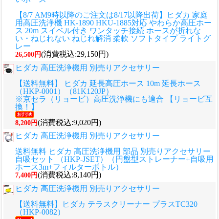
【8/7 AM9時以降のご注文は8/17以降出荷】ヒダカ 家庭
用高圧洗浄機 HK-1890 HKU-1885対応 やわらか高圧ホー
ス 20m スイベル付き ワンタッチ接続 ホースが折れな
い・ねじれない ねじれ解消 柔軟 ソフトタイプ ライトグ
レー
(消費税込:29,150円)
26,500円
ヒダカ 高圧洗浄機用 別売りアクセサリー
【送料無料】 ヒダカ 延長高圧ホース 10m 延長ホース
（HKP-0001）（81K120JP）
※京セラ（リョービ）高圧洗浄機にも適合 【リョービ互
換！】
(消費税込:9,020円)
8,200円
ヒダカ 高圧洗浄機用 別売りアクセサリー
送料無料 ヒダカ 高圧洗浄機用 部品 別売りアクセサリー
自吸セット （HKP-JSET）（円盤型ストレーナー+自吸用
ホース3m+フィルターボトル）
(消費税込:8,140円)
7,400円
ヒダカ 高圧洗浄機用 別売りアクセサリー
【送料無料】ヒダカ テラスクリーナー プラスTC320
（HKP-0082）