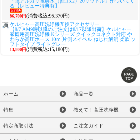
「強アルカリ電解水（pH13.2）20リットル」がついてく
る【レビュー特典有】
(消費税込:95,370円)
86,700円
ケルヒャー高圧洗浄機互換アクセサリー
【8/7 AM9時以降のご注文は8/17以降出荷】ケルヒャー
家庭用高圧洗浄機 Kシリーズ クイックコネクト対応 や
わらか高圧ホース 10ｍ 片側スイベル ねじれ解消 柔軟 ソ
フトタイプ ライトグレー
(消費税込:15,180円)
13,800円
ホーム
商品一覧
特集
教えて！高圧洗浄機
特定商取引法
ご注文ガイド