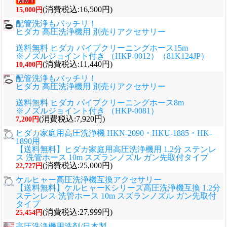
(消費税込:16,500円)
15,000円
配管洗浄もバッチリ！
ヒダカ 高圧洗浄機用 別売りアクセサリー
送料無料 ヒダカ パイプクリーニングホース15m
※ノズルジョイント付き （HKP-0012）（81K124JP）
(消費税込:11,440円)
10,400円
配管洗浄もバッチリ！
ヒダカ 高圧洗浄機用 別売りアクセサリー
送料無料 ヒダカ パイプクリーニングホース8m
※ノズルジョイント付き （HKP-0081）
(消費税込:7,920円)
7,200円
ヒダカ家庭用高圧洗浄機 HKN-2090・HKU-1885・HK-
1890用
【送料無料】ヒダカ家庭用高圧洗浄機用 1.2分 ステンレ
ス 洗管ホース 10m スズランノズル ガン先取付タイプ
(消費税込:25,000円)
22,727円
ケルヒャー高圧洗浄機互換アクセサリー
【送料無料】ケルヒャーKシリーズ高圧洗浄機互換 1.2分
ステンレス 洗管ホース 10m スズランノズル ガン先取付
タイプ
(消費税込:27,999円)
25,454円
高圧洗浄機用洗剤/日本製