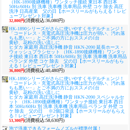
（HK-1890後継機種）ワンタッチ接続 東日本 西日本
50Hz/60Hz 別 洗車 洗車機 洗車用品 外壁 コケ 除去 高圧
洗浄 日高産業 父の日【ホースリールがもらえる！レビ
ュープレゼント対象】
(消費税込:36,080円)
32,800円
HK-1890シリーズがさらに使いやすくモデルチェンジ！
「コードレス・充電式高圧洗浄機は圧力が弱い、汚れ落
ちも悪い‥」とご不満の方におススメの1台
黄砂、花粉の洗い流しに
ヒダカ 家庭用 高圧洗浄機 静音 HKN-2090 延長ホース・
ウォッシュブラシセット （HK-1890後継機種）ワンタッ
チ接続 東日本 西日本 50Hz/60Hz 別 洗車 洗車機 洗車用品
ベランダ 外壁 コケ 除去 父の日【ホースリールがもら
える！レビュープレゼント対象】
(消費税込:40,480円)
36,800円
HK-1890シリーズがさらに使いやすくモデルチェンジ！
「コードレス・充電式高圧洗浄機は圧力が弱い、汚れ落
ちも悪い‥」とご不満の方におススメの1台
黄砂、花粉の洗い流しに
ヒダカ 家庭用 高圧洗浄機 静音 HKN-2090 スペシャルセ
ット （HK-1890後継機種）ワンタッチ接続 東日本 西日
本 50Hz/60Hz 別 洗車 洗車機 洗車用品 ベランダ 外壁 コ
ケ 除去 父の日 ※2個口発送【ホースリールがもらえ
る！レビュープレゼント対象】
(消費税込:58,630円)
53,300円
泡で洗車できるフォームノズルが標準付属！