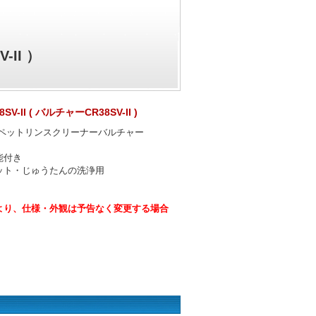
-II ）
-II ( バルチャーCR38SV-II )
ーペットリンスクリーナーバルチャー
。
能付き
ット・じゅうたんの洗浄用
より、仕様・外観は予告なく変更する場合