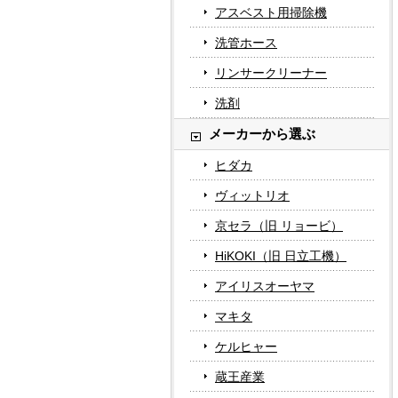
アスベスト用掃除機
洗管ホース
リンサークリーナー
洗剤
メーカーから選ぶ
ヒダカ
ヴィットリオ
京セラ（旧 リョービ）
HiKOKI（旧 日立工機）
アイリスオーヤマ
マキタ
ケルヒャー
蔵王産業