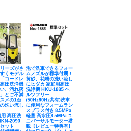
0シリーズがさ
泡で洗車できるフォー
やすくモデル
ムノズルが標準付属！
！「コードレ
黄砂、花粉の洗い流し
式高圧洗浄機
に
ヒダカ 家庭用高圧
弱い、汚れ落
洗浄機 HKU-1885 ヘ
‥」とご不満
ルツフリー
スメの1台
(50Hz60Hz共有)洗車
粉の洗い流し
に便利なフォームラン
スプラス付き 8.5MPa
庭用 高圧洗
軽量 高水圧8.5MPa ユ
KN-2090
ニバーサルモーター搭
ルセット
載【レビュー特典有】