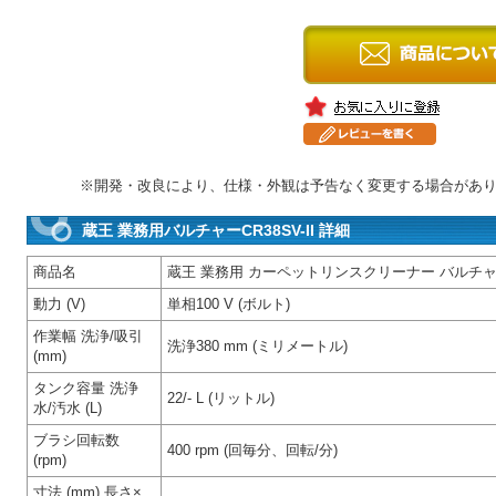
※開発・改良により、仕様・外観は予告なく変更する場合があ
蔵王 業務用バルチャーCR38SV-II 詳細
商品名
蔵王 業務用 カーペットリンスクリーナー バルチャーC
動力 (V)
単相100 V (ボルト)
作業幅 洗浄/吸引
洗浄380 mm (ミリメートル)
(mm)
タンク容量 洗浄
22/- L (リットル)
水/汚水 (L)
ブラシ回転数
400 rpm (回毎分、回転/分)
(rpm)
寸法 (mm) 長さ×