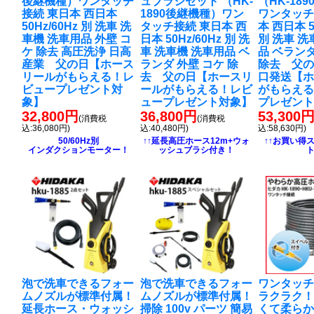
後継機種）ワンタッチ
ュブラシセット （HK-
（HK-18
接続 東日本 西日本
1890後継機種）ワン
ワンタッチ
50Hz/60Hz 別 洗車 洗
タッチ接続 東日本 西
本 西日本 5
車機 洗車用品 外壁 コ
日本 50Hz/60Hz 別 洗
別 洗車 洗
ケ 除去 高圧洗浄 日高
車 洗車機 洗車用品 ベ
品 ベランダ
産業 父の日【ホース
ランダ 外壁 コケ 除
除去 父の
リールがもらえる！レ
去 父の日【ホースリ
口発送【
ビュープレゼント対
ールがもらえる！レビ
がもらえ
象】
ュープレゼント対象】
プレゼン
32,800円
36,800円
53,300
(消費税
(消費税
込:36,080円)
込:40,480円)
込:58,630円)
50/60Hz別
↑↑延長高圧ホース12m+ウォ
↑↑お買い得
インダクションモーター！
ッシュブラシ付き！
泡で洗車できるフォー
泡で洗車できるフォー
ワンタッ
ムノズルが標準付属！
ムノズルが標準付属！
ラクラク
延長ホース・ウォッシ
掃除 100v パーツ 簡易
くて柔ら