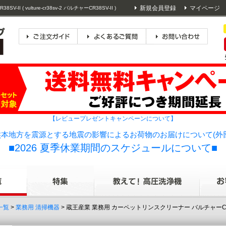
新規会員登録
マイページ
( vulture-cr38sv-2 バルチャーCR38SV-II )
【レビュープレゼントキャンペーンについて】
本地方を震源とする地震の影響によるお荷物のお届けについて(外
■2026 夏季休業期間のスケジュールについて■
一覧
>
業務用 清掃機器
> 蔵王産業 業務用 カーペットリンスクリーナー バルチャーCR38SV-