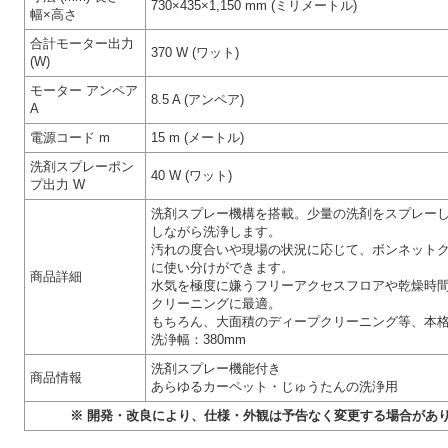
730×435×1,150 mm (ミリメートル)
幅×高さ
合計モーター出力
370 W (ワット)
(W)
モーター アンペア
8.5 A (アンペア)
A
電源コード m
15 m (メートル)
洗剤スプレーポン
40 W (ワット)
プ出力 W
洗剤スプレー機構を搭載。少量の洗剤をスプレー
しながら洗浄します。
汚れの度合いや現場の状況に応じて、ボンネット
に使い分けができます。
商品詳細
水気を極度に嫌うフリーアクセスフロアや乾燥時間
クリーニングに最適。
もちろん、大面積のディープクリーニング等、本
洗浄幅：380mm
洗剤スプレー機能付き
商品情報
あらゆるカーペット・じゅうたんの洗浄用
※ 開発・改良により、仕様・外観は予告なく変更する場合があ