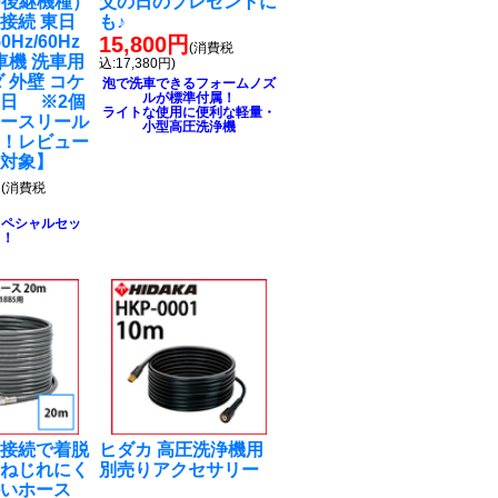
90後継機種）
父の日のプレゼントに
接続 東日
も♪
0Hz/60Hz
15,800円
(消費税
車機 洗車用
込:17,380円)
 外壁 コケ
泡で洗車できるフォームノズ
ルが標準付属！
日 ※2個
ライトな使用に便利な軽量・
ホースリール
小型高圧洗浄機
る！レビュー
ト対象】
円
(消費税
スペシャルセッ
ト！
チ接続で着脱
ヒダカ 高圧洗浄機用
！ねじれにく
別売りアクセサリー
かいホース