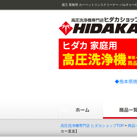
蔵王 業務用 カーペットリンスクリーナー バルチャーCR38SV-II 
◆熊本県熊
高圧洗浄機専門店 ヒダカショップTOP
>
商品
カー直送】