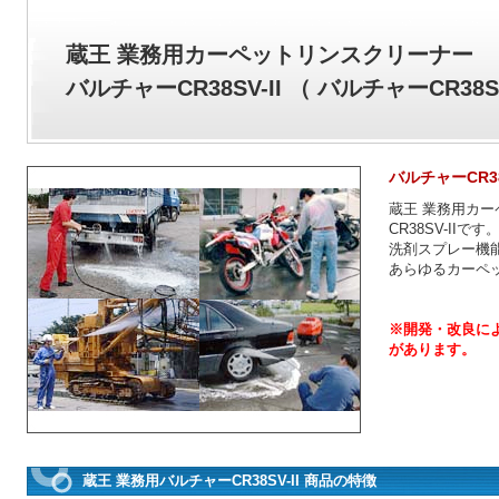
蔵王 業務用カーペットリンスクリーナー
バルチャーCR38SV-II （ バルチャーCR38SV
バルチャーCR38SV
蔵王 業務用カ
CR38SV-IIです
洗剤スプレー機
あらゆるカーペ
※開発・改良に
があります。
蔵王 業務用バルチャーCR38SV-II 商品の特徴