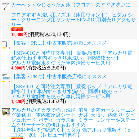
カーペットやじゅうたん床（フロア）のすすぎ洗いに
フロアすすぎ洗い用ノズル（床用ウォンド） ヒダカ シ
ートクリーニング用リンサー SRV-01C用別売りアクセサ
リー
(消費税込:20,130円)
18,300円
【集客・PRに】中古車販売店様にオススメ
【SRV-01Cと同時注文専用】 販促のぼり 「アルカリ電
解水仕上げ 車内すっきり水洗い」 同柄5枚セット
アルカリ電解水を使った車内清掃サービス用
(消費税込:5,390円)
4,900円
【集客・PRに】中古車販売店様にオススメ
【SRV-01Cと同時注文専用】 販促ポップ 「アルカリ電
解水仕上げ 車内すっきり水洗い」 同柄10枚セット
アルカリ電解水を使った車内清掃サービス用
(消費税込:1,452円)
1,320円
アルカリのチカラで強力洗浄_消臭_除菌カークリーニン
グ業務用 車内布座席シート_天井_天張り_内張り_ダッ
シュボード_ボディ_ガラス面_ミラー_リンサーやスチー
ムクリーナーとの併用もおすすめ
【送料無料※沖縄除く】ヒダカ 強アルカリ電解水（ｐ
H13.2）20L 【レビュー特典有】