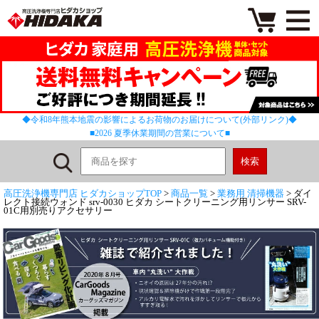
◆令和8年熊本地震の影響によるお荷物のお届けについて(外部リンク)◆
■2026 夏季休業期間の営業について■
高圧洗浄機専門店 ヒダカショップTOP
>
商品一覧
>
業務用 清掃機器
> ダイ
レクト接続ウォンド srv-0030 ヒダカ シートクリーニング用リンサー SRV-
01C用別売りアクセサリー