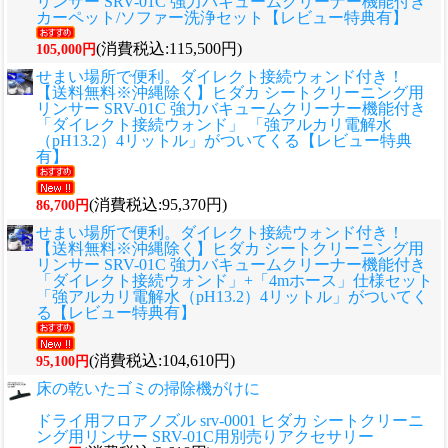
リンサー SRV-01C 強力バキュームクリーナー機能付き
カーペット/ソファー洗浄セット【レビュー特典有】
(消費税込:115,500円)
105,000円
せまい場所で便利。ダイレクト接続ウォンド付き！
【送料無料※沖縄除く】ヒダカ シートクリーニング用
リンサー SRV-01C 強力バキュームクリーナー機能付き
「ダイレクト接続ウォンド」 「強アルカリ電解水
（pH13.2）4リットル」がついてくる【レビュー特典
有】
(消費税込:95,370円)
86,700円
せまい場所で便利。ダイレクト接続ウォンド付き！
【送料無料※沖縄除く】ヒダカ シートクリーニング用
リンサー SRV-01C 強力バキュームクリーナー機能付き
「ダイレクト接続ウォンド」+「4mホース」仕様セット
「強アルカリ電解水（pH13.2）4リットル」がついてく
る【レビュー特典有】
(消費税込:104,610円)
95,100円
床の乾いたゴミの掃除機がけに
ドライ用フロアノズル srv-0001 ヒダカ シートクリーニ
ング用リンサー SRV-01C用別売りアクセサリー