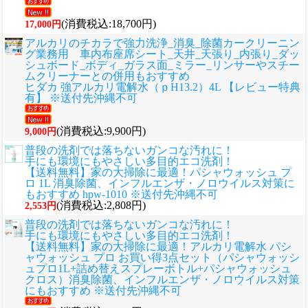
(消費税込:18,700円)
17,000円
アルカリのチカラで強力洗浄_消臭_除菌カークリーニン
グ業務用 車内布座席シート_天井_天張り_内張り_ダッ
シュボード_ボディ_ガラス面_ミラー_リンサーやスチー
ムクリーナーとの併用もおすすめ
ヒダカ 強アルカリ電解水（ｐH13.2）4L 【レビュー特典
有】 ※送付先沖縄不可
(消費税込:9,900円)
9,000円
普段の洗剤では落ちないガンコな汚れに！
手にも環境にもやさしい多目的エコ洗剤！
【送料無料】家の大掃除に最適！パシャウォッシュ プ
ロ 1L 消臭除菌、インフルエンザ・ノロウイルス対策に
もおすすめ hpw-1010 ※送付先沖縄不可
(消費税込:2,808円)
2,553円
普段の洗剤では落ちないガンコな汚れに！
手にも環境にもやさしい多目的エコ洗剤！
【送料無料】家の大掃除に最適！アルカリ電解水 パシ
ャウォッシュ プロ お買い得3点セット（パシャウォッシ
ュプロ1L+詰め替えスプレーボトル+パシャウォッシュ
クロス）消臭除菌、インフルエンザ・ノロウイルス対策
にもおすすめ ※送付先沖縄不可