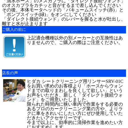
「清水ホース」のメスカプラに「ダイレクト接続ウォンド」
のオスカプラをカチッと音がするまで差し込んでください
その後、本体モータヘッドの「バキュームスイッチ(赤)」と
「ポンプスイッチ(緑)」をオンにしてください
「ダイレクト接続ウォンド」のレバーを握ると水が吐出し、
離すと水が止まります
ご購入の前に
上記適合機種以外の別メーカーとの互換性はあ
りませんので、ご購入の際はご注意ください。
店長の声
ヒダカ シートクリーニング用リンサーSRV-01C
をお買い求めのお客様より「ホースからウォン
ドまでの取りまわしを良くして欲しい」という
お声をいただき、新しく「ダイレクト接続ウォ
ンド」をご用意いたしました。
限られた時間内に狭い車内で作業をする必要の
あるプロのカークリーニング業の方や、よりラ
クに車をきれいにしたい方にぜひ使用していた
だきたいアクセサリーです。
今まで以上に、効率的に清掃作業を進めたい方
におすすめします。