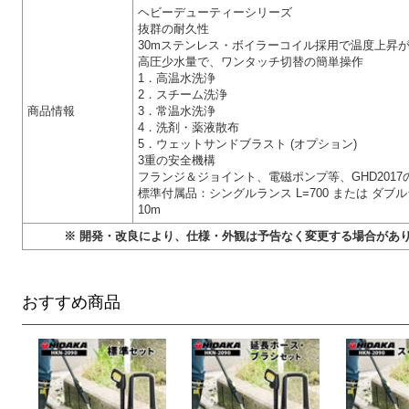
ヘビーデューティーシリーズ
抜群の耐久性
30mステンレス・ボイラーコイル採用で温度上昇
高圧少水量で、ワンタッチ切替の簡単操作
1．高温水洗浄
2．スチーム洗浄
商品情報
3．常温水洗浄
4．洗剤・薬液散布
5．ウェットサンドブラスト (オプション)
3重の安全機構
フランジ＆ジョイント、電磁ポンプ等、GHD2017
標準付属品：シングルランス L=700 または ダブルラ
10m
※ 開発・改良により、仕様・外観は予告なく変更する場合があ
おすすめ商品