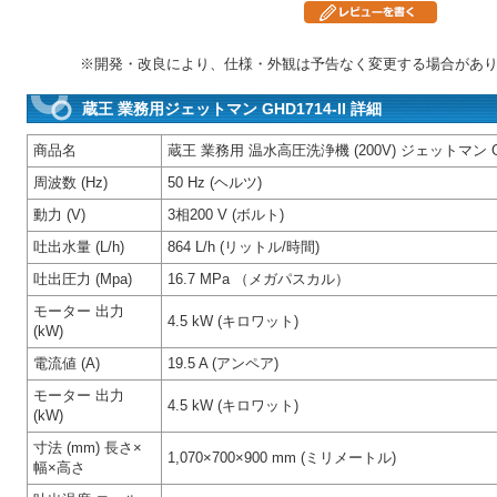
※開発・改良により、仕様・外観は予告なく変更する場合があ
蔵王 業務用ジェットマン GHD1714-II 詳細
商品名
蔵王 業務用 温水高圧洗浄機 (200V) ジェットマン GHD
周波数 (Hz)
50 Hz (ヘルツ)
動力 (V)
3相200 V (ボルト)
吐出水量 (L/h)
864 L/h (リットル/時間)
吐出圧力 (Mpa)
16.7 MPa （メガパスカル）
モーター 出力
4.5 kW (キロワット)
(kW)
電流値 (A)
19.5 A (アンペア)
モーター 出力
4.5 kW (キロワット)
(kW)
寸法 (mm) 長さ×
1,070×700×900 mm (ミリメートル)
幅×高さ