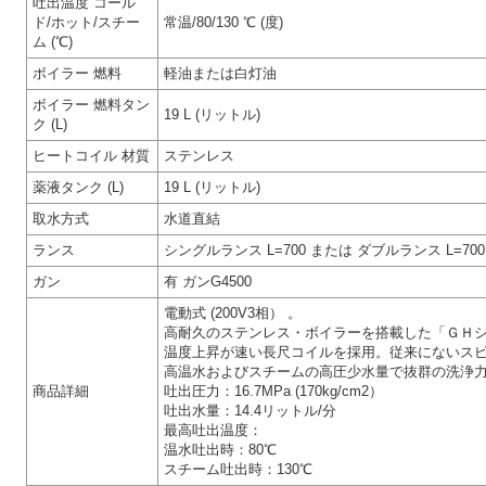
吐出温度 コール
ド/ホット/スチー
常温/80/130 ℃ (度)
ム (℃)
ボイラー 燃料
軽油または白灯油
ボイラー 燃料タン
19 L (リットル)
ク (L)
ヒートコイル 材質
ステンレス
薬液タンク (L)
19 L (リットル)
取水方式
水道直結
ランス
シングルランス L=700 または ダブルランス L=700
ガン
有 ガンG4500
電動式 (200V3相） 。
高耐久のステンレス・ボイラーを搭載した「ＧＨ
温度上昇が速い長尺コイルを採用。従来にないス
高温水およびスチームの高圧少水量で抜群の洗浄
商品詳細
吐出圧力：16.7MPa (170kg/cm2）
吐出水量：14.4リットル/分
最高吐出温度：
温水吐出時：80℃
スチーム吐出時：130℃