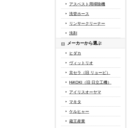
アスベスト用掃除機
洗管ホース
リンサークリーナー
洗剤
メーカーから選ぶ
ヒダカ
ヴィットリオ
京セラ（旧 リョービ）
HiKOKI（旧 日立工機）
アイリスオーヤマ
マキタ
ケルヒャー
蔵王産業