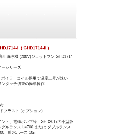
）
14-II ( GHD1714-II )
洗浄機 (200V)ジェットマン GHD1714-
ィーシリーズ
ス・ボイラーコイル採用で温度上昇が速い
ワンタッチ切替の簡単操作
布
ドブラスト (オプション)
ント、電磁ポンプ等、GHD2017の小型版
グルランス L=700 または ダブルランス
500、吐水ホース 10m