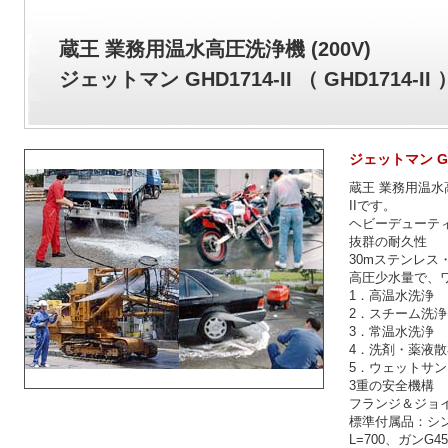
蔵王 業務用温水高圧洗浄機 (200V)
ジェットマン GHD1714-II （ GHD1714-II 
ジェットマン GHD17
蔵王 業務用温水高圧
IIです。
ヘビーデューテ
抜群の耐久性
30mステンレ
高圧少水量で、
1．高温水洗浄
2．スチーム洗浄
3．常温水洗浄
4．洗剤・薬液散
5．ウェットサン
3重の安全機構
フランジ＆ジョイ
標準付属品：シン
L=700、ガンG4