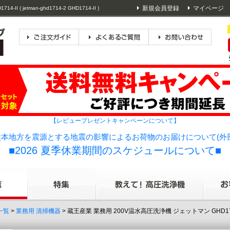
新規会員登録
マイページ
 ( jetman-ghd1714-2 GHD1714-II )
【レビュープレゼントキャンペーンについて】
本地方を震源とする地震の影響によるお荷物のお届けについて(外
■2026 夏季休業期間のスケジュールについて■
一覧
>
業務用 清掃機器
> 蔵王産業 業務用 200V温水高圧洗浄機 ジェットマン GHD1714