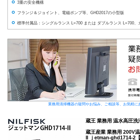
3重の安全機構
フランジ＆ジョイント、電磁ポンプ等、GHD2017の小型版
標準付属品：シングルランス L=700 または ダブルランス L=700、ガ
業務用清掃機器の疑問やお悩み、ご相談等、お気軽に
蔵王 業務用 温水高圧洗浄機
蔵王産業 業務用 200V
II ｊetman-ghd17