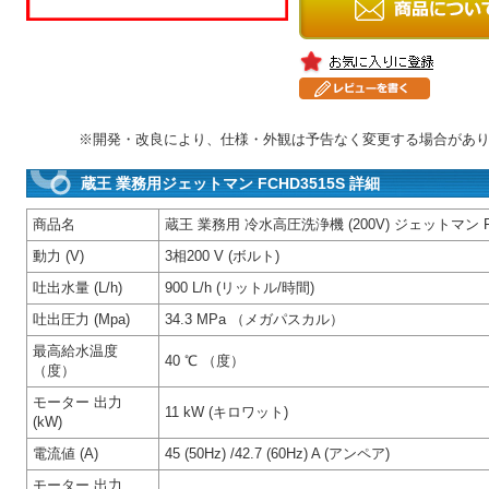
※開発・改良により、仕様・外観は予告なく変更する場合があ
蔵王 業務用ジェットマン FCHD3515S 詳細
商品名
蔵王 業務用 冷水高圧洗浄機 (200V) ジェットマン FC
動力 (V)
3相200 V (ボルト)
吐出水量 (L/h)
900 L/h (リットル/時間)
吐出圧力 (Mpa)
34.3 MPa （メガパスカル）
最高給水温度
40 ℃ （度）
（度）
モーター 出力
11 kW (キロワット)
(kW)
電流値 (A)
45 (50Hz) /42.7 (60Hz) A (アンペア)
モーター 出力