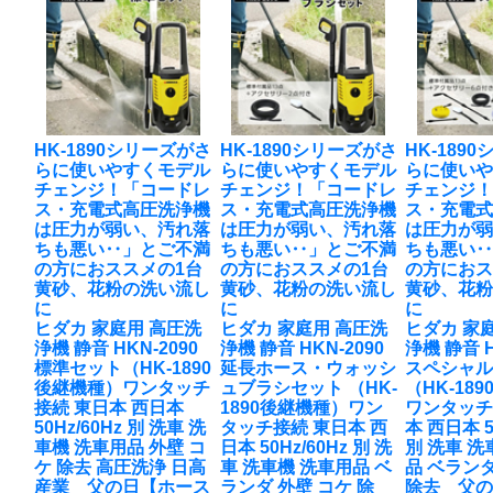
HK-1890シリーズがさ
HK-1890シリーズがさ
HK-189
らに使いやすくモデル
らに使いやすくモデル
らに使い
チェンジ！「コードレ
チェンジ！「コードレ
チェンジ
ス・充電式高圧洗浄機
ス・充電式高圧洗浄機
ス・充電
は圧力が弱い、汚れ落
は圧力が弱い、汚れ落
は圧力が
ちも悪い‥」とご不満
ちも悪い‥」とご不満
ちも悪い
の方におススメの1台
の方におススメの1台
の方におス
黄砂、花粉の洗い流し
黄砂、花粉の洗い流し
黄砂、花
に
に
に
ヒダカ 家庭用 高圧洗
ヒダカ 家庭用 高圧洗
ヒダカ 家
浄機 静音 HKN-2090
浄機 静音 HKN-2090
浄機 静音 H
標準セット（HK-1890
延長ホース・ウォッシ
スペシャ
後継機種）ワンタッチ
ュブラシセット （HK-
（HK-18
接続 東日本 西日本
1890後継機種）ワン
ワンタッチ
50Hz/60Hz 別 洗車 洗
タッチ接続 東日本 西
本 西日本 5
車機 洗車用品 外壁 コ
日本 50Hz/60Hz 別 洗
別 洗車 洗
ケ 除去 高圧洗浄 日高
車 洗車機 洗車用品 ベ
品 ベランダ
産業 父の日【ホース
ランダ 外壁 コケ 除
除去 父の