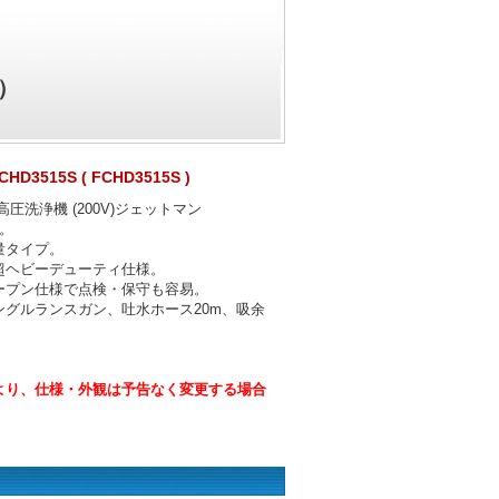
 ）
3515S ( FCHD3515S )
圧洗浄機 (200V)ジェットマン
す。
量タイプ。
超ヘビーデューティ仕様。
ープン仕様で点検・保守も容易。
ングルランスガン、吐水ホース20m、吸余
より、仕様・外観は予告なく変更する場合