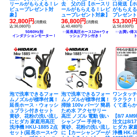
リールがもらえる！レ
去 父の日【ホースリ
口発送【
ビュープレゼント対
ールがもらえる！レビ
がもらえ
象】
ュープレゼント対象】
プレゼン
32,800円
36,800円
53,300
(消費税
(消費税
込:36,080円)
込:40,480円)
込:58,630円)
50/60Hz別
↑↑延長高圧ホース12m+ウォ
↑↑お買い得
インダクションモーター！
ッシュブラシ付き！
泡で洗車できるフォー
泡で洗車できるフォー
ワンタッ
ムノズルが標準付属！
ムノズルが標準付属！
ラクラク
延長ホース・ウォッシ
掃除 100v パーツ 簡易
くて柔ら
ュブラシ付きセット
ため水 アクセサリー
黄砂、花粉の洗い流し
高圧 ノズル 電動 強い
【8/7 A
に
ヒダカ 家庭用高圧
シャンプー 手持ち
注文は8/1
洗浄機 HKU-1885 2点
黄砂、花粉の洗い流し
ヒダカ 家
セット(延長ホース+ウ
に
【カーシャンプーが
浄機 HK-18