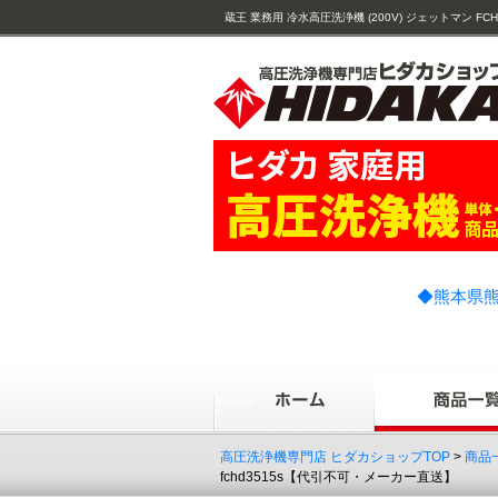
蔵王 業務用 冷水高圧洗浄機 (200V) ジェットマン FCHD3515S
◆熊本県熊
高圧洗浄機専門店 ヒダカショップTOP
>
商品
fchd3515s【代引不可・メーカー直送】