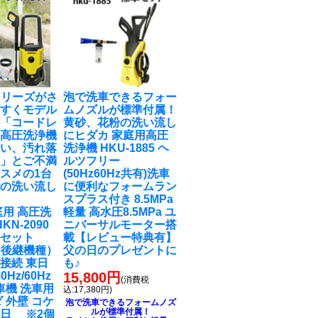
0シリーズがさ
泡で洗車できるフォー
やすくモデル
ムノズルが標準付属！
！「コードレ
黄砂、花粉の洗い流し
式高圧洗浄機
に
ヒダカ 家庭用高圧
弱い、汚れ落
洗浄機 HKU-1885 ヘ
‥」とご不満
ルツフリー
スメの1台
(50Hz60Hz共有)洗車
粉の洗い流し
に便利なフォームラン
スプラス付き 8.5MPa
庭用 高圧洗
軽量 高水圧8.5MPa ユ
KN-2090
ニバーサルモーター搭
ルセット
載【レビュー特典有】
90後継機種）
父の日のプレゼントに
接続 東日
も♪
0Hz/60Hz
15,800円
(消費税
車機 洗車用
込:17,380円)
 外壁 コケ
泡で洗車できるフォームノズ
ルが標準付属！
日 ※2個