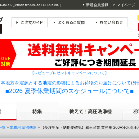
新規会員登録
マイページ
 ( jetman-fchd3515s FCHD3515S )
【レビュープレゼントキャンペーンについて】
本地方を震源とする地震の影響によるお荷物のお届けについて(外
■2026 夏季休業期間のスケジュールについて■
一覧
>
業務用 清掃機器
> 【受注生産・納期要確認】蔵王産業 業務用 200V冷水高圧洗浄機 