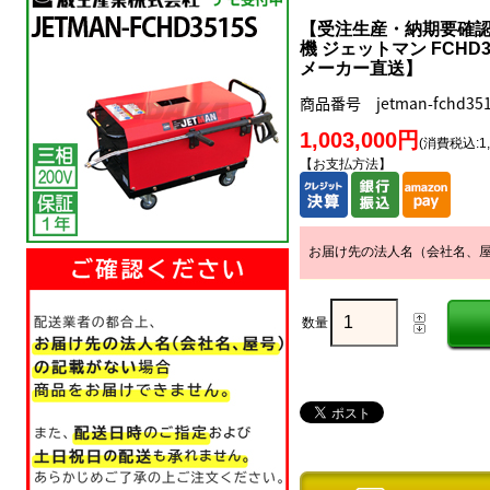
【受注生産・納期要確認】
機 ジェットマン FCHD35
メーカー直送】
商品番号 jetman-fchd351
1,003,000円
(消費税込:1,
【お支払方法】
お届け先の法人名（会社名、
数量