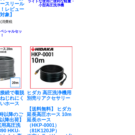
ライトな使用に便利な軽量・
ホースリール
小型高圧洗浄機
る！レビュー
ト対象】
円
(消費税
スペシャルセッ
ト！
チ接続で着脱
ヒダカ 高圧洗浄機用
！ねじれにく
別売りアクセサリー
かいホース
【送料無料】 ヒダカ
M9時以降のご
延長高圧ホース 10m
7以降出荷】
延長ホース
庭用高圧洗
（HKP-0001）
90 HKU-
（81K120JP）