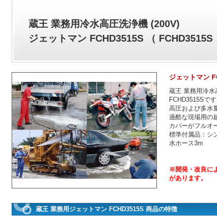
蔵王 業務用冷水高圧洗浄機 (200V)
ジェットマン FCHD3515S （ FCHD3515S
ジェットマン FCHD
蔵王 業務用冷水高
FCHD3515Sで
高圧および多水
過酷な現場用の
カバーがフルオ
標準付属品：シ
水ホース3m
※開発・改良に
があります。
蔵王 業務用ジェットマン FCHD3515S 商品の特徴