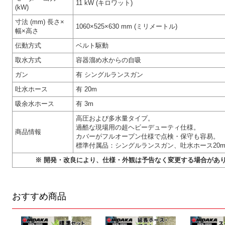
11 kW (キロワット)
(kW)
寸法 (mm) 長さ×
1060×525×630 mm (ミリメートル)
幅×高さ
伝動方式
ベルト駆動
取水方式
容器溜め水からの自吸
ガン
有 シングルランスガン
吐水ホース
有 20m
吸余水ホース
有 3m
高圧および多水量タイプ。
過酷な現場用の超ヘビーデューティ仕様。
商品情報
カバーがフルオープン仕様で点検・保守も容易。
標準付属品：シングルランスガン、吐水ホース20m
※ 開発・改良により、仕様・外観は予告なく変更する場合があ
おすすめ商品