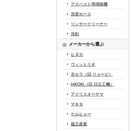
アスベスト用掃除機
洗管ホース
リンサークリーナー
洗剤
メーカーから選ぶ
ヒダカ
ヴィットリオ
京セラ（旧 リョービ）
HiKOKI（旧 日立工機）
アイリスオーヤマ
マキタ
ケルヒャー
蔵王産業