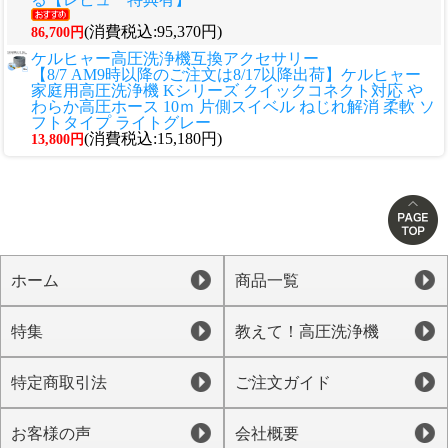
(消費税込:95,370円)
86,700円
ケルヒャー高圧洗浄機互換アクセサリー
【8/7 AM9時以降のご注文は8/17以降出荷】ケルヒャー
家庭用高圧洗浄機 Kシリーズ クイックコネクト対応 や
わらか高圧ホース 10ｍ 片側スイベル ねじれ解消 柔軟 ソ
フトタイプ ライトグレー
(消費税込:15,180円)
13,800円
ホーム
商品一覧
特集
教えて！高圧洗浄機
特定商取引法
ご注文ガイド
お客様の声
会社概要