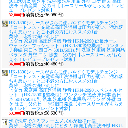
50Hz/60Hz 別 洗車 洗車機 洗車用品 外壁 コケ 除去 高圧
洗浄 日高産業 父の日【ホースリールがもらえる！レビ
ュープレゼント対象】
(消費税込:36,080円)
32,800円
HK-1890シリーズがさらに使いやすくモデルチェンジ！
「コードレス・充電式高圧洗浄機は圧力が弱い、汚れ落
ちも悪い‥」とご不満の方におススメの1台
黄砂、花粉の洗い流しに
ヒダカ 家庭用 高圧洗浄機 静音 HKN-2090 延長ホース・
ウォッシュブラシセット （HK-1890後継機種）ワンタッ
チ接続 東日本 西日本 50Hz/60Hz 別 洗車 洗車機 洗車用品
ベランダ 外壁 コケ 除去 父の日【ホースリールがもら
える！レビュープレゼント対象】
(消費税込:40,480円)
36,800円
HK-1890シリーズがさらに使いやすくモデルチェンジ！
「コードレス・充電式高圧洗浄機は圧力が弱い、汚れ落
ちも悪い‥」とご不満の方におススメの1台
黄砂、花粉の洗い流しに
ヒダカ 家庭用 高圧洗浄機 静音 HKN-2090 スペシャルセ
ット （HK-1890後継機種）ワンタッチ接続 東日本 西日
本 50Hz/60Hz 別 洗車 洗車機 洗車用品 ベランダ 外壁 コ
ケ 除去 父の日 ※2個口発送【ホースリールがもらえ
る！レビュープレゼント対象】
(消費税込:58,630円)
53,300円
泡で洗車できるフォームノズルが標準付属！
黄砂、花粉の洗い流しに
ヒダカ 家庭用高圧洗浄機 HKU-