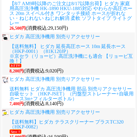
【8/7 AM9時以降のご注文は8/17以降出荷】ヒダカ 家庭
用高圧洗浄機 HK-1890 HKU-1885対応 やわらか高圧ホー
ス 20m スイベル付き ワンタッチ接続 ホースが折れな
い・ねじれない ねじれ解消 柔軟 ソフトタイプ ライトグ
レー
(消費税込:29,150円)
26,500円
ヒダカ 高圧洗浄機用 別売りアクセサリー
【送料無料】 ヒダカ 延長高圧ホース 10m 延長ホース
（HKP-0001）（81K120JP）
※京セラ（リョービ）高圧洗浄機にも適合 【リョービ互
換！】
(消費税込:9,020円)
8,200円
ヒダカ 高圧洗浄機用 別売りアクセサリー
送料無料 ヒダカ 高圧洗浄機用 部品 別売りアクセサリー
自吸セット （HKP-JSET）（円盤型ストレーナー+自吸用
ホース3m+フィルターボトル）
(消費税込:8,140円)
7,400円
ヒダカ 高圧洗浄機用 別売りアクセサリー
【送料無料】ヒダカ テラスクリーナー プラスTC320
（HKP-0082）
(消費税込:16,500円)