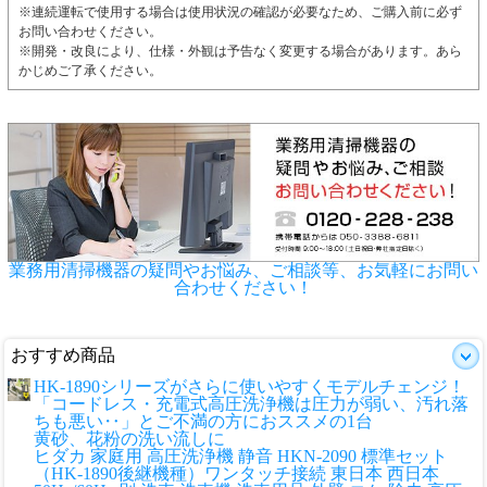
※連続運転で使用する場合は使用状況の確認が必要なため、ご購入前に必ず
お問い合わせください。
※開発・改良により、仕様・外観は予告なく変更する場合があります。あら
かじめご了承ください。
業務用清掃機器の疑問やお悩み、ご相談等、お気軽にお問い
合わせください！
おすすめ商品
HK-1890シリーズがさらに使いやすくモデルチェンジ！
「コードレス・充電式高圧洗浄機は圧力が弱い、汚れ落
ちも悪い‥」とご不満の方におススメの1台
黄砂、花粉の洗い流しに
ヒダカ 家庭用 高圧洗浄機 静音 HKN-2090 標準セット
（HK-1890後継機種）ワンタッチ接続 東日本 西日本