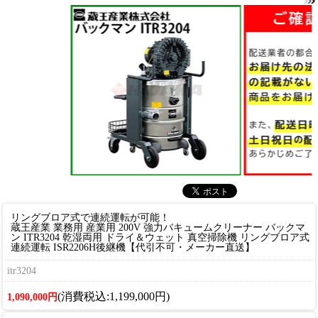
リングブロア式で連続運転が可能！
蔵王産業 業務用 産業用 200V 強力バキュームクリーナー バックマ
ン ITR3204 乾湿両用 ドライ＆ウェット 真空掃除機 リングブロア式
連続運転 ISR2206H後継機【代引不可・メーカー直送】
itr3204
(消費税込:1,199,000円)
1,090,000円