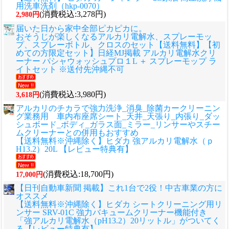
用洗車洗剤（hkp-0070）
(消費税込:3,278円)
2,980円
届いた日から家中全部ピカピカに。
おそうじが楽しくなるアルカリ電解水、スプレーモッ
プ、スプレーボトル、クロスのセット
【送料無料】【初
めての方限定セット】日経MJ掲載 アルカリ電解水クリ
ーナー パシャウォッシュプロ１L ＋ スプレーモップ ラ
イトセット ※送付先沖縄不可
(消費税込:3,980円)
3,618円
アルカリのチカラで強力洗浄_消臭_除菌カークリーニン
グ業務用 車内布座席シート_天井_天張り_内張り_ダッ
シュボード_ボディ_ガラス面_ミラー_リンサーやスチー
ムクリーナーとの併用もおすすめ
【送料無料※沖縄除く】ヒダカ 強アルカリ電解水（ｐ
H13.2）20L 【レビュー特典有】
(消費税込:18,700円)
17,000円
【日刊自動車新聞 掲載】これ1台で2役！中古車業の方に
オススメ
【送料無料※沖縄除く】ヒダカ シートクリーニング用リ
ンサー SRV-01C 強力バキュームクリーナー機能付き
「強アルカリ電解水（pH13.2）20リットル」がついてく
る【レビュー特典有】