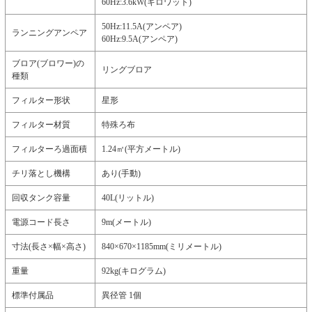
60Hz:3.6kW(キロワット)
50Hz:11.5A(アンペア)
ランニングアンペア
60Hz:9.5A(アンペア)
ブロア(ブロワー)の
リングブロア
種類
フィルター形状
星形
フィルター材質
特殊ろ布
フィルターろ過面積
1.24㎡(平方メートル)
チリ落とし機構
あり(手動)
回収タンク容量
40L(リットル)
電源コード長さ
9m(メートル)
寸法(長さ×幅×高さ)
840×670×1185mm(ミリメートル)
重量
92kg(キログラム)
標準付属品
異径管 1個