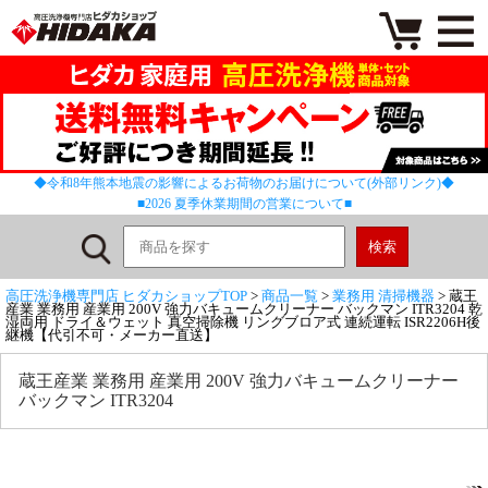
◆令和8年熊本地震の影響によるお荷物のお届けについて(外部リンク)◆
■2026 夏季休業期間の営業について■
高圧洗浄機専門店 ヒダカショップTOP
>
商品一覧
>
業務用 清掃機器
> 蔵王
産業 業務用 産業用 200V 強力バキュームクリーナー バックマン ITR3204 乾
湿両用 ドライ＆ウェット 真空掃除機 リングブロア式 連続運転 ISR2206H後
継機【代引不可・メーカー直送】
蔵王産業 業務用 産業用 200V 強力バキュームクリーナー
バックマン ITR3204