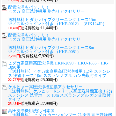
15,000円
配管洗浄もバッチリ！
ヒダカ 高圧洗浄機用 別売りアクセサリー
送料無料 ヒダカ パイプクリーニングホース15m
※ノズルジョイント付き （HKP-0012）（81K124JP）
(消費税込:11,440円)
10,400円
配管洗浄もバッチリ！
ヒダカ 高圧洗浄機用 別売りアクセサリー
送料無料 ヒダカ パイプクリーニングホース8m
※ノズルジョイント付き （HKP-0081）
(消費税込:7,920円)
7,200円
ヒダカ家庭用高圧洗浄機 HKN-2090・HKU-1885・HK-
1890用
【送料無料】ヒダカ家庭用高圧洗浄機用 1.2分 ステンレ
ス 洗管ホース 10m スズランノズル ガン先取付タイプ
(消費税込:25,000円)
22,727円
ケルヒャー高圧洗浄機互換アクセサリー
【送料無料】ケルヒャーKシリーズ高圧洗浄機互換 1.2分
ステンレス 洗管ホース 10m スズランノズル ガン先取付
タイプ
(消費税込:27,999円)
25,454円
高圧洗浄機用洗剤/日本製
【送料無料】 ヒダカ カーシャンプー 2L原液 高圧洗浄機