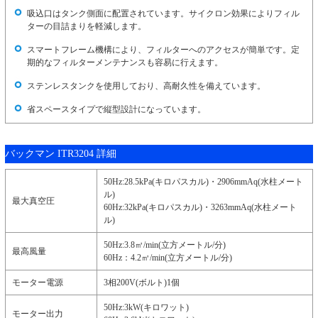
吸込口はタンク側面に配置されています。サイクロン効果によりフィル
ターの目詰まりを軽減します。
スマートフレーム機構により、フィルターへのアクセスが簡単です。定
期的なフィルターメンテナンスも容易に行えます。
ステンレスタンクを使用しており、高耐久性を備えています。
省スペースタイプで縦型設計になっています。
バックマン ITR3204 詳細
50Hz:28.5kPa(キロパスカル)・2906mmAq(水柱メート
ル)
最大真空圧
60Hz:32kPa(キロパスカル)・3263mmAq(水柱メート
ル)
50Hz:3.8㎥/min(立方メートル/分)
最高風量
60Hz：4.2㎥/min(立方メートル/分)
モーター電源
3相200V(ボルト)1個
50Hz:3kW(キロワット)
モーター出力