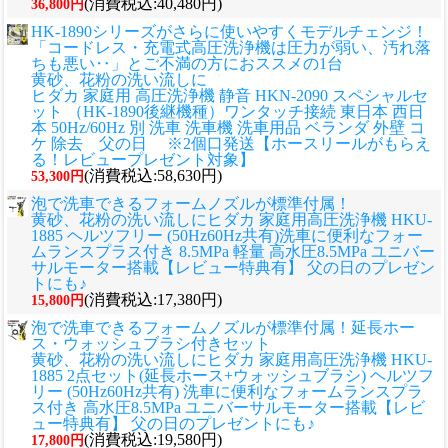
(消費税込:40,480円)
36,800円
HK-1890シリーズがさらに使いやすくモデルチェンジ！
「コードレス・充電式高圧洗浄機は圧力が弱い、汚れ落
ちも悪い‥」とご不満の方におススメの1台
黄砂、花粉の洗い流しに
ヒダカ 家庭用 高圧洗浄機 静音 HKN-2090 スペシャルセ
ット （HK-1890後継機種）ワンタッチ接続 東日本 西日
本 50Hz/60Hz 別 洗車 洗車機 洗車用品 ベランダ 外壁 コ
ケ 除去 父の日 ※2個口発送【ホースリールがもらえ
る！レビュープレゼント対象】
(消費税込:58,630円)
53,300円
泡で洗車できるフォームノズルが標準付属！
黄砂、花粉の洗い流しに
ヒダカ 家庭用高圧洗浄機 HKU-
1885 ヘルツフリー (50Hz60Hz共有)洗車に便利なフォー
ムランスプラス付き 8.5MPa 軽量 高水圧8.5MPa ユニバー
サルモーター搭載【レビュー特典有】 父の日のプレゼン
トにも♪
(消費税込:17,380円)
15,800円
泡で洗車できるフォームノズルが標準付属！延長ホー
ス・ウォッシュブラシ付きセット
黄砂、花粉の洗い流しに
ヒダカ 家庭用高圧洗浄機 HKU-
1885 2点セット(延長ホース+ウォッシュブラシ) ヘルツフ
リー (50Hz60Hz共有) 洗車に便利なフォームランスプラ
ス付き 高水圧8.5MPa ユニバーサルモーター搭載【レビ
ュー特典有】 父の日のプレゼントにも♪
(消費税込:19,580円)
17,800円