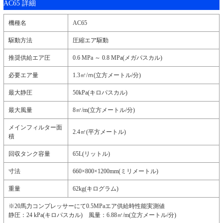
AC65 詳細
機種名
AC65
駆動方法
圧縮エア駆動
推奨供給エア圧
0.6 MPa ～ 0.8 MPa(メガパスカル)
必要エア量
1.3㎥/ｍ(立方メートル/分)
最大静圧
50kPa(キロパスカル)
最大風量
8㎥/m(立方メートル/分)
メインフィルター面
2.4㎡(平方メートル)
積
回収タンク容量
65L(リットル)
寸法
660×800×1200mm(ミリメートル)
重量
62kg(キログラム)
※20馬力コンプレッサーにて0.5MPaエア供給時性能実測値
静圧：24 kPa(キロパスカル) 風量：6.88㎥/m(立方メートル/分)