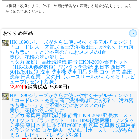
※開発・改良により、仕様・外観は予告なく変更する場合があります。あら
かじめご了承ください。
おすすめ商品
HK-1890シリーズがさらに使いやすくモデルチェンジ！
「コードレス・充電式高圧洗浄機は圧力が弱い、汚れ落
ちも悪い‥」とご不満の方におススメの1台
黄砂、花粉の洗い流しに
ヒダカ 家庭用 高圧洗浄機 静音 HKN-2090 標準セット
（HK-1890後継機種）ワンタッチ接続 東日本 西日本
50Hz/60Hz 別 洗車 洗車機 洗車用品 外壁 コケ 除去 高圧
洗浄 日高産業 父の日【ホースリールがもらえる！レビ
ュープレゼント対象】
(消費税込:36,080円)
32,800円
HK-1890シリーズがさらに使いやすくモデルチェンジ！
「コードレス・充電式高圧洗浄機は圧力が弱い、汚れ落
ちも悪い‥」とご不満の方におススメの1台
黄砂、花粉の洗い流しに
ヒダカ 家庭用 高圧洗浄機 静音 HKN-2090 延長ホース・
ウォッシュブラシセット （HK-1890後継機種）ワンタッ
チ接続 東日本 西日本 50Hz/60Hz 別 洗車 洗車機 洗車用品
ベランダ 外壁 コケ 除去 父の日【ホースリールがもら
える！レビュープレゼント対象】