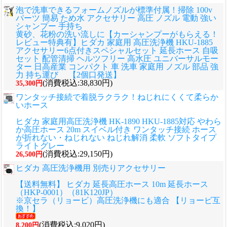
泡で洗車できるフォームノズルが標準付属！掃除 100v
パーツ 簡易 ため水 アクセサリー 高圧 ノズル 電動 強い
シャンプー 手持ち
黄砂、花粉の洗い流しに
【カーシャンプーがもらえる！
レビュー特典有】ヒダカ 家庭用 高圧洗浄機 HKU-1885
アクセサリー6点付きスペシャルセット 延長ホース 自吸
セット 配管清掃 ヘルツフリー 高水圧 ユニバーサルモー
ター 日高産業 コンパクト 車 洗車 家庭用 ノズル 部品 強
力 持ち運び 【2個口発送】
(消費税込:38,830円)
35,300円
ワンタッチ接続で着脱ラクラク！ねじれにくくて柔らか
いホース
ヒダカ 家庭用高圧洗浄機 HK-1890 HKU-1885対応 やわら
か高圧ホース 20m スイベル付き ワンタッチ接続 ホース
が折れない・ねじれない ねじれ解消 柔軟 ソフトタイプ
ライトグレー
(消費税込:29,150円)
26,500円
ヒダカ 高圧洗浄機用 別売りアクセサリー
【送料無料】 ヒダカ 延長高圧ホース 10m 延長ホース
（HKP-0001）（81K120JP）
※京セラ（リョービ）高圧洗浄機にも適合 【リョービ互
換！】
(消費税込:9,020円)
8,200円