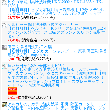
ヒダカ家庭用高圧洗浄機 HKN-2090・HKU-1885・HK-
1890用
【送料無料】ヒダカ家庭用高圧洗浄機用 1.2分 ステンレ
ス 洗管ホース 10m スズランノズル ガン先取付タイプ
(消費税込:25,000円)
22,727円
ケルヒャー高圧洗浄機互換アクセサリー
【送料無料】ケルヒャーKシリーズ高圧洗浄機互換 1.2分
ステンレス 洗管ホース 10m スズランノズル ガン先取付
タイプ
(消費税込:27,999円)
25,454円
高圧洗浄機用洗剤/日本製
【送料無料】 ヒダカ カーシャンプー 2L原液 高圧洗浄機
用洗車洗剤（hkp-0070）
(消費税込:3,278円)
2,980円
届いた日から家中全部ピカピカに。
おそうじが楽しくなるアルカリ電解水、スプレーモッ
プ、スプレーボトル、クロスのセット
【送料無料】【初
めての方限定セット】日経MJ掲載 アルカリ電解水クリ
ーナー パシャウォッシュプロ１L ＋ スプレーモップ ラ
イトセット ※送付先沖縄不可
(消費税込:3,980円)
3,618円
アルカリのチカラで強力洗浄_消臭_除菌カークリーニン
グ業務用 車内布座席シート_天井_天張り_内張り_ダッ