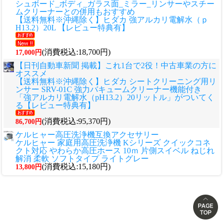
シュボード_ボディ_ガラス面_ミラー_リンサーやスチー
ムクリーナーとの併用もおすすめ
【送料無料※沖縄除く】ヒダカ 強アルカリ電解水（ｐ
H13.2）20L 【レビュー特典有】
(消費税込:18,700円)
17,000円
【日刊自動車新聞 掲載】これ1台で2役！中古車業の方に
オススメ
【送料無料※沖縄除く】ヒダカ シートクリーニング用リ
ンサー SRV-01C 強力バキュームクリーナー機能付き
「強アルカリ電解水（pH13.2）20リットル」がついてく
る【レビュー特典有】
(消費税込:95,370円)
86,700円
ケルヒャー高圧洗浄機互換アクセサリー
ケルヒャー 家庭用高圧洗浄機 Kシリーズ クイックコネ
クト対応 やわらか高圧ホース 10ｍ 片側スイベル ねじれ
解消 柔軟 ソフトタイプ ライトグレー
(消費税込:15,180円)
13,800円