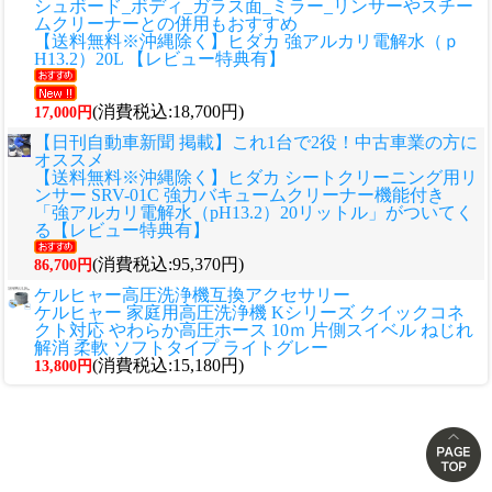
シュボード_ボディ_ガラス面_ミラー_リンサーやスチー
ムクリーナーとの併用もおすすめ
【送料無料※沖縄除く】ヒダカ 強アルカリ電解水（ｐ
H13.2）20L 【レビュー特典有】
(消費税込:18,700円)
17,000円
【日刊自動車新聞 掲載】これ1台で2役！中古車業の方に
オススメ
【送料無料※沖縄除く】ヒダカ シートクリーニング用リ
ンサー SRV-01C 強力バキュームクリーナー機能付き
「強アルカリ電解水（pH13.2）20リットル」がついてく
る【レビュー特典有】
(消費税込:95,370円)
86,700円
ケルヒャー高圧洗浄機互換アクセサリー
ケルヒャー 家庭用高圧洗浄機 Kシリーズ クイックコネ
クト対応 やわらか高圧ホース 10ｍ 片側スイベル ねじれ
解消 柔軟 ソフトタイプ ライトグレー
(消費税込:15,180円)
13,800円