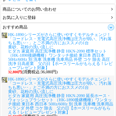
商品についてのお問い合わせ
お気に入りに登録
おすすめ商品
HK-1890シリーズがさらに使いやすくモデルチェンジ！
「コードレス・充電式高圧洗浄機は圧力が弱い、汚れ落
ちも悪い‥」とご不満の方におススメの1台
黄砂、花粉の洗い流しに
ヒダカ 家庭用 高圧洗浄機 静音 HKN-2090 標準セット
（HK-1890後継機種）ワンタッチ接続 東日本 西日本
50Hz/60Hz 別 洗車 洗車機 洗車用品 外壁 コケ 除去 高圧
洗浄 日高産業 父の日【ホースリールがもらえる！レビ
ュープレゼント対象】
(消費税込:36,080円)
32,800円
HK-1890シリーズがさらに使いやすくモデルチェンジ！
「コードレス・充電式高圧洗浄機は圧力が弱い、汚れ落
ちも悪い‥」とご不満の方におススメの1台
黄砂、花粉の洗い流しに
ヒダカ 家庭用 高圧洗浄機 静音 HKN-2090 延長ホース・
ウォッシュブラシセット （HK-1890後継機種）ワンタッ
チ接続 東日本 西日本 50Hz/60Hz 別 洗車 洗車機 洗車用品
ベランダ 外壁 コケ 除去 父の日【ホースリールがもら
える！レビュープレゼント対象】