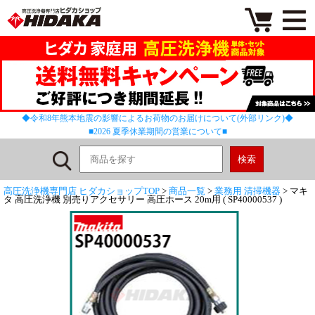
◆令和8年熊本地震の影響によるお荷物のお届けについて(外部リンク)◆
■2026 夏季休業期間の営業について■
高圧洗浄機専門店 ヒダカショップTOP
>
商品一覧
>
業務用 清掃機器
> マキ
タ 高圧洗浄機 別売りアクセサリー 高圧ホース 20m用 ( SP40000537 )