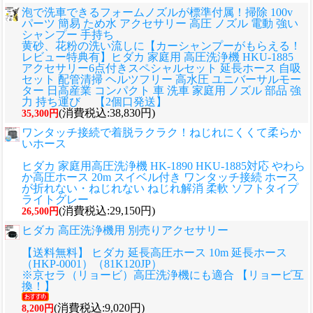
泡で洗車できるフォームノズルが標準付属！掃除 100v
パーツ 簡易 ため水 アクセサリー 高圧 ノズル 電動 強い
シャンプー 手持ち
黄砂、花粉の洗い流しに
【カーシャンプーがもらえる！
レビュー特典有】ヒダカ 家庭用 高圧洗浄機 HKU-1885
アクセサリー6点付きスペシャルセット 延長ホース 自吸
セット 配管清掃 ヘルツフリー 高水圧 ユニバーサルモー
ター 日高産業 コンパクト 車 洗車 家庭用 ノズル 部品 強
力 持ち運び 【2個口発送】
(消費税込:38,830円)
35,300円
ワンタッチ接続で着脱ラクラク！ねじれにくくて柔らか
いホース
ヒダカ 家庭用高圧洗浄機 HK-1890 HKU-1885対応 やわら
か高圧ホース 20m スイベル付き ワンタッチ接続 ホース
が折れない・ねじれない ねじれ解消 柔軟 ソフトタイプ
ライトグレー
(消費税込:29,150円)
26,500円
ヒダカ 高圧洗浄機用 別売りアクセサリー
【送料無料】 ヒダカ 延長高圧ホース 10m 延長ホース
（HKP-0001）（81K120JP）
※京セラ（リョービ）高圧洗浄機にも適合 【リョービ互
換！】
(消費税込:9,020円)
8,200円