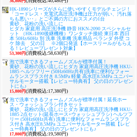
(消費税込:40,480円)
36,800円
HK-1890シリーズがさらに使いやすくモデルチェンジ！
「コードレス・充電式高圧洗浄機は圧力が弱い、汚れ落
ちも悪い‥」とご不満の方におススメの1台
黄砂、花粉の洗い流しに
ヒダカ 家庭用 高圧洗浄機 静音 HKN-2090 スペシャルセ
ット （HK-1890後継機種）ワンタッチ接続 東日本 西日
本 50Hz/60Hz 別 洗車 洗車機 洗車用品 ベランダ 外壁 コ
ケ 除去 父の日 ※2個口発送【ホースリールがもらえ
る！レビュープレゼント対象】
(消費税込:58,630円)
53,300円
泡で洗車できるフォームノズルが標準付属！
黄砂、花粉の洗い流しに
ヒダカ 家庭用高圧洗浄機 HKU-
1885 ヘルツフリー (50Hz60Hz共有)洗車に便利なフォー
ムランスプラス付き 8.5MPa 軽量 高水圧8.5MPa ユニバー
サルモーター搭載【レビュー特典有】 父の日のプレゼン
トにも♪
(消費税込:17,380円)
15,800円
泡で洗車できるフォームノズルが標準付属！延長ホー
ス・ウォッシュブラシ付きセット
黄砂、花粉の洗い流しに
ヒダカ 家庭用高圧洗浄機 HKU-
1885 2点セット(延長ホース+ウォッシュブラシ) ヘルツフ
リー (50Hz60Hz共有) 洗車に便利なフォームランスプラ
ス付き 高水圧8.5MPa ユニバーサルモーター搭載【レビ
ュー特典有】 父の日のプレゼントにも♪
(消費税込:19,580円)
17,800円