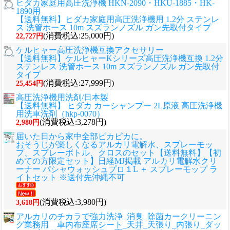
ヒダカ家庭用高圧洗浄機 HKN-2090・HKU-1885・HK-
1890用
【送料無料】ヒダカ家庭用高圧洗浄機用 1.2分 ステンレ
ス 洗管ホース 10m スズランノズル ガン先取付タイプ
(消費税込:25,000円)
22,727円
ケルヒャー高圧洗浄機互換アクセサリー
【送料無料】ケルヒャーKシリーズ高圧洗浄機互換 1.2分
ステンレス 洗管ホース 10m スズランノズル ガン先取付
タイプ
(消費税込:27,999円)
25,454円
高圧洗浄機用洗剤/日本製
【送料無料】 ヒダカ カーシャンプー 2L原液 高圧洗浄機
用洗車洗剤（hkp-0070）
(消費税込:3,278円)
2,980円
届いた日から家中全部ピカピカに。
おそうじが楽しくなるアルカリ電解水、スプレーモッ
プ、スプレーボトル、クロスのセット
【送料無料】【初
めての方限定セット】日経MJ掲載 アルカリ電解水クリ
ーナー パシャウォッシュプロ１L ＋ スプレーモップ ラ
イトセット ※送付先沖縄不可
(消費税込:3,980円)
3,618円
アルカリのチカラで強力洗浄_消臭_除菌カークリーニン
グ業務用 車内布座席シート_天井_天張り_内張り_ダッ