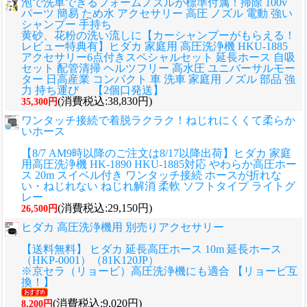
泡で洗車できるフォームノズルが標準付属！掃除 100v
パーツ 簡易 ため水 アクセサリー 高圧 ノズル 電動 強い
シャンプー 手持ち
黄砂、花粉の洗い流しに
【カーシャンプーがもらえる！
レビュー特典有】ヒダカ 家庭用 高圧洗浄機 HKU-1885
アクセサリー6点付きスペシャルセット 延長ホース 自吸
セット 配管清掃 ヘルツフリー 高水圧 ユニバーサルモー
ター 日高産業 コンパクト 車 洗車 家庭用 ノズル 部品 強
力 持ち運び 【2個口発送】
(消費税込:38,830円)
35,300円
ワンタッチ接続で着脱ラクラク！ねじれにくくて柔らか
いホース
【8/7 AM9時以降のご注文は8/17以降出荷】ヒダカ 家庭
用高圧洗浄機 HK-1890 HKU-1885対応 やわらか高圧ホー
ス 20m スイベル付き ワンタッチ接続 ホースが折れな
い・ねじれない ねじれ解消 柔軟 ソフトタイプ ライトグ
レー
(消費税込:29,150円)
26,500円
ヒダカ 高圧洗浄機用 別売りアクセサリー
【送料無料】 ヒダカ 延長高圧ホース 10m 延長ホース
（HKP-0001）（81K120JP）
※京セラ（リョービ）高圧洗浄機にも適合 【リョービ互
換！】
(消費税込:9,020円)
8,200円