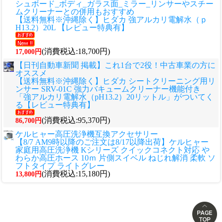
シュボード_ボディ_ガラス面_ミラー_リンサーやスチー
ムクリーナーとの併用もおすすめ
【送料無料※沖縄除く】ヒダカ 強アルカリ電解水（ｐ
H13.2）20L 【レビュー特典有】
(消費税込:18,700円)
17,000円
【日刊自動車新聞 掲載】これ1台で2役！中古車業の方に
オススメ
【送料無料※沖縄除く】ヒダカ シートクリーニング用リ
ンサー SRV-01C 強力バキュームクリーナー機能付き
「強アルカリ電解水（pH13.2）20リットル」がついてく
る【レビュー特典有】
(消費税込:95,370円)
86,700円
ケルヒャー高圧洗浄機互換アクセサリー
【8/7 AM9時以降のご注文は8/17以降出荷】ケルヒャー
家庭用高圧洗浄機 Kシリーズ クイックコネクト対応 や
わらか高圧ホース 10ｍ 片側スイベル ねじれ解消 柔軟 ソ
フトタイプ ライトグレー
(消費税込:15,180円)
13,800円