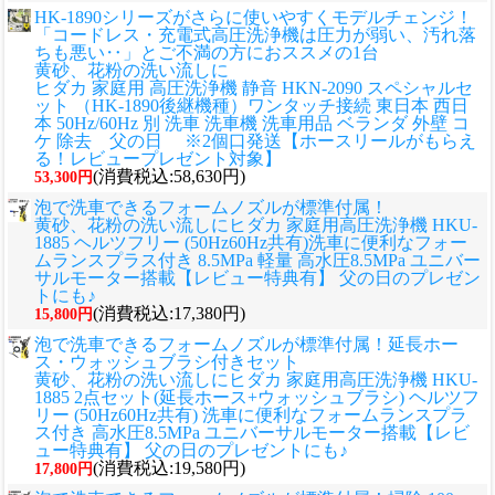
HK-1890シリーズがさらに使いやすくモデルチェンジ！
「コードレス・充電式高圧洗浄機は圧力が弱い、汚れ落
ちも悪い‥」とご不満の方におススメの1台
黄砂、花粉の洗い流しに
ヒダカ 家庭用 高圧洗浄機 静音 HKN-2090 スペシャルセ
ット （HK-1890後継機種）ワンタッチ接続 東日本 西日
本 50Hz/60Hz 別 洗車 洗車機 洗車用品 ベランダ 外壁 コ
ケ 除去 父の日 ※2個口発送【ホースリールがもらえ
る！レビュープレゼント対象】
(消費税込:58,630円)
53,300円
泡で洗車できるフォームノズルが標準付属！
黄砂、花粉の洗い流しに
ヒダカ 家庭用高圧洗浄機 HKU-
1885 ヘルツフリー (50Hz60Hz共有)洗車に便利なフォー
ムランスプラス付き 8.5MPa 軽量 高水圧8.5MPa ユニバー
サルモーター搭載【レビュー特典有】 父の日のプレゼン
トにも♪
(消費税込:17,380円)
15,800円
泡で洗車できるフォームノズルが標準付属！延長ホー
ス・ウォッシュブラシ付きセット
黄砂、花粉の洗い流しに
ヒダカ 家庭用高圧洗浄機 HKU-
1885 2点セット(延長ホース+ウォッシュブラシ) ヘルツフ
リー (50Hz60Hz共有) 洗車に便利なフォームランスプラ
ス付き 高水圧8.5MPa ユニバーサルモーター搭載【レビ
ュー特典有】 父の日のプレゼントにも♪
(消費税込:19,580円)
17,800円