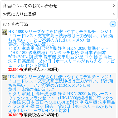
商品についてのお問い合わせ
お気に入りに登録
おすすめ商品
HK-1890シリーズがさらに使いやすくモデルチェンジ！
「コードレス・充電式高圧洗浄機は圧力が弱い、汚れ落
ちも悪い‥」とご不満の方におススメの1台
黄砂、花粉の洗い流しに
ヒダカ 家庭用 高圧洗浄機 静音 HKN-2090 標準セット
（HK-1890後継機種）ワンタッチ接続 東日本 西日本
50Hz/60Hz 別 洗車 洗車機 洗車用品 外壁 コケ 除去 高圧
洗浄 日高産業 父の日【ホースリールがもらえる！レビ
ュープレゼント対象】
(消費税込:36,080円)
32,800円
HK-1890シリーズがさらに使いやすくモデルチェンジ！
「コードレス・充電式高圧洗浄機は圧力が弱い、汚れ落
ちも悪い‥」とご不満の方におススメの1台
黄砂、花粉の洗い流しに
ヒダカ 家庭用 高圧洗浄機 静音 HKN-2090 延長ホース・
ウォッシュブラシセット （HK-1890後継機種）ワンタッ
チ接続 東日本 西日本 50Hz/60Hz 別 洗車 洗車機 洗車用品
ベランダ 外壁 コケ 除去 父の日【ホースリールがもら
える！レビュープレゼント対象】
(消費税込:40,480円)
36,800円