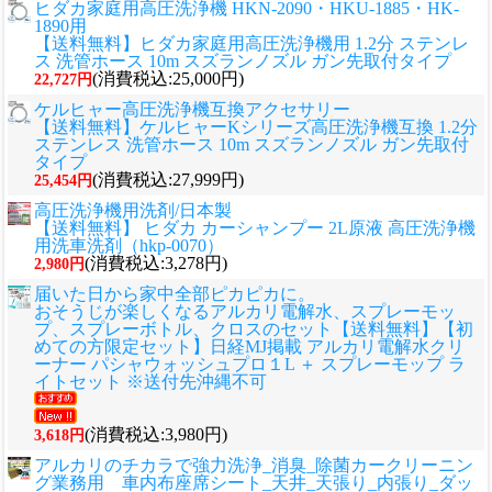
ヒダカ家庭用高圧洗浄機 HKN-2090・HKU-1885・HK-
1890用
【送料無料】ヒダカ家庭用高圧洗浄機用 1.2分 ステンレ
ス 洗管ホース 10m スズランノズル ガン先取付タイプ
(消費税込:25,000円)
22,727円
ケルヒャー高圧洗浄機互換アクセサリー
【送料無料】ケルヒャーKシリーズ高圧洗浄機互換 1.2分
ステンレス 洗管ホース 10m スズランノズル ガン先取付
タイプ
(消費税込:27,999円)
25,454円
高圧洗浄機用洗剤/日本製
【送料無料】 ヒダカ カーシャンプー 2L原液 高圧洗浄機
用洗車洗剤（hkp-0070）
(消費税込:3,278円)
2,980円
届いた日から家中全部ピカピカに。
おそうじが楽しくなるアルカリ電解水、スプレーモッ
プ、スプレーボトル、クロスのセット
【送料無料】【初
めての方限定セット】日経MJ掲載 アルカリ電解水クリ
ーナー パシャウォッシュプロ１L ＋ スプレーモップ ラ
イトセット ※送付先沖縄不可
(消費税込:3,980円)
3,618円
アルカリのチカラで強力洗浄_消臭_除菌カークリーニン
グ業務用 車内布座席シート_天井_天張り_内張り_ダッ