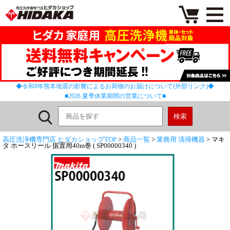
◆令和8年熊本地震の影響によるお荷物のお届けについて(外部リンク)◆
■2026 夏季休業期間の営業について■
高圧洗浄機専門店 ヒダカショップTOP
>
商品一覧
>
業務用 清掃機器
> マキ
タ ホースリール 据置用40m巻 ( SP00000340 )