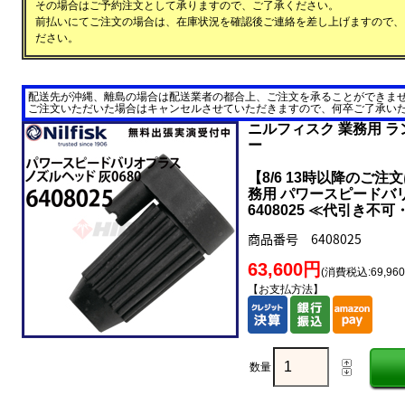
その場合はご予約注文として承りますので、ご了承ください。
前払いにてご注文の場合は、在庫状況を確認後ご連絡を差し上げますので、
ださい。
配送先が沖縄、離島の場合は配送業者の都合上、ご注文を承ることができま
ご注文いただいた場合はキャンセルさせていただきますので、何卒ご了承い
ニルフィスク 業務用 ラ
ー
【8/6 13時以降のご注
務用 パワースピードバリ
6408025 ≪代引き不
商品番号 6408025
63,600円
(消費税込:69,96
【お支払方法】
数量