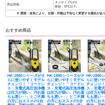
ネジサイズG1/4
商品情報
耐熱：50℃以下。
※ 開発・改良により、仕様・外観は予告なく変更する場合があ
おすすめ商品
HK-1890シリーズがさ
HK-1890シリーズがさ
HK-189
らに使いやすくモデル
らに使いやすくモデル
らに使い
チェンジ！「コードレ
チェンジ！「コードレ
チェンジ
ス・充電式高圧洗浄機
ス・充電式高圧洗浄機
ス・充電
は圧力が弱い、汚れ落
は圧力が弱い、汚れ落
は圧力が
ちも悪い‥」とご不満
ちも悪い‥」とご不満
ちも悪い
の方におススメの1台
の方におススメの1台
の方におス