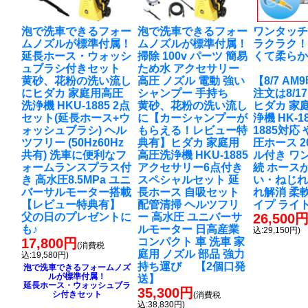
泡で洗車できるフォー
泡で洗車できるフォー
ワンタッ
ムノズルが標準付属！
ムノズルが標準付属！
ラクラク
延長ホース・ウォッシ
掃除 100v パーツ 簡易
くて柔ら
ュブラシ付きセット
ため水 アクセサリー
黄砂、花粉の洗い流し
高圧 ノズル 電動 強い
【8/7 A
に
ヒダカ 家庭用高圧
シャンプー 手持ち
注文は8/1
洗浄機 HKU-1885 2点
黄砂、花粉の洗い流し
ヒダカ 家
セット(延長ホース+ウ
に
【カーシャンプーが
浄機 HK-18
ォッシュブラシ) ヘル
もらえる！レビュー特
1885対応
ツフリー (50Hz60Hz
典有】ヒダカ 家庭用
圧ホース 2
共有) 洗車に便利なフ
高圧洗浄機 HKU-1885
ル付き ワ
ォームランスプラス付
アクセサリー6点付き
続 ホース
き 高水圧8.5MPa ユニ
スペシャルセット 延
い・ねじれ
バーサルモーター搭載
長ホース 自吸セット
れ解消 柔
【レビュー特典有】
配管清掃 ヘルツフリ
イプ ライ
父の日のプレゼントに
ー 高水圧 ユニバーサ
26,500
も♪
ルモーター 日高産業
込:29,150円)
17,800円
コンパクト 車 洗車 家
(消費税
庭用 ノズル 部品 強力
込:19,580円)
持ち運び 【2個口発
泡で洗車できるフォームノズ
ルが標準付属！
送】
延長ホース・ウォッシュブラ
35,300円
シ付きセット
(消費税
込:38,830円)