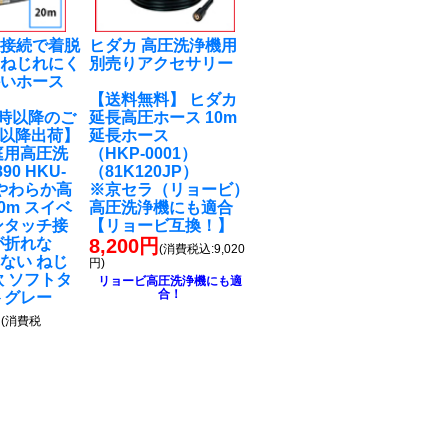
チ接続で着脱
ヒダカ 高圧洗浄機用
！ねじれにく
別売りアクセサリー
かいホース
【送料無料】 ヒダカ
M9時以降のご
延長高圧ホース 10m
7以降出荷】
延長ホース
庭用高圧洗
（HKP-0001）
90 HKU-
（81K120JP）
 やわらか高
※京セラ（リョービ）
0m スイベ
高圧洗浄機にも適合
ンタッチ接
【リョービ互換！】
が折れな
8,200円
(消費税込:9,020
ない ねじ
円)
軟 ソフトタ
リョービ高圧洗浄機にも適
合！
トグレー
円
(消費税