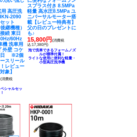
粉の洗い流し
に便利なフォームラン
スプラス付き 8.5MPa
庭用 高圧洗
軽量 高水圧8.5MPa ユ
KN-2090
ニバーサルモーター搭
ルセット
載【レビュー特典有】
90後継機種）
父の日のプレゼントに
接続 東日
も♪
0Hz/60Hz
15,800円
(消費税
車機 洗車用
込:17,380円)
 外壁 コケ
泡で洗車できるフォームノズ
ルが標準付属！
日 ※2個
ライトな使用に便利な軽量・
ホースリール
小型高圧洗浄機
る！レビュー
ト対象】
円
(消費税
スペシャルセッ
ト！