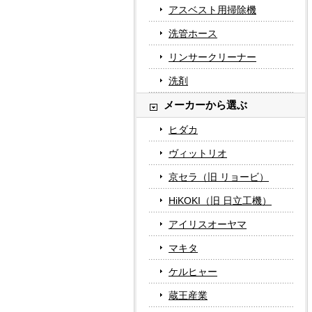
アスベスト用掃除機
洗管ホース
リンサークリーナー
洗剤
メーカーから選ぶ
ヒダカ
ヴィットリオ
京セラ（旧 リョービ）
HiKOKI（旧 日立工機）
アイリスオーヤマ
マキタ
ケルヒャー
蔵王産業