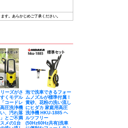
ります。あらかじめご了承ください。
0シリーズがさ
泡で洗車できるフォー
やすくモデル
ムノズルが標準付属！
！「コードレ
黄砂、花粉の洗い流し
式高圧洗浄機
に
ヒダカ 家庭用高圧
弱い、汚れ落
洗浄機 HKU-1885 ヘ
‥」とご不満
ルツフリー
スメの1台
(50Hz60Hz共有)洗車