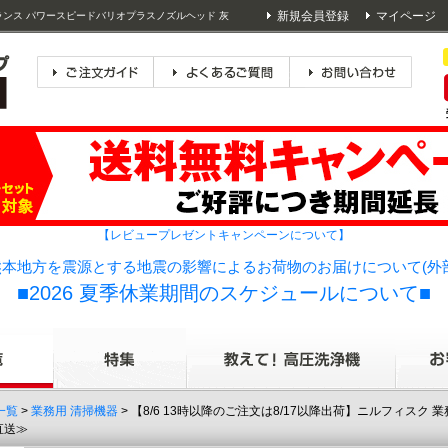
新規会員登録
マイページ
ランス パワースピードバリオプラスノズルヘッド 灰
【レビュープレゼントキャンペーンについて】
本地方を震源とする地震の影響によるお荷物のお届けについて(外
■2026 夏季休業期間のスケジュールについて■
一覧
>
業務用 清掃機器
> 【8/6 13時以降のご注文は8/17以降出荷】ニルフィス
ー直送≫