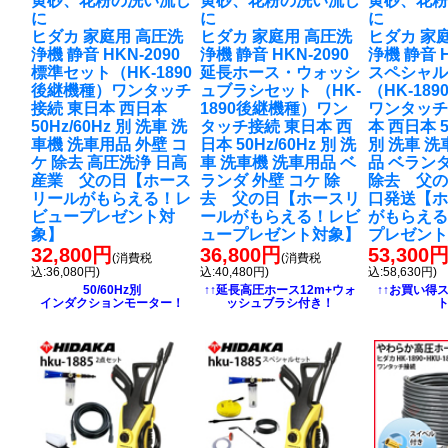
黄砂、花粉の洗い流し
黄砂、花粉の洗い流し
黄砂、花
に
に
に
ヒダカ 家庭用 高圧洗
ヒダカ 家庭用 高圧洗
ヒダカ 家
浄機 静音 HKN-2090
浄機 静音 HKN-2090
浄機 静音 H
標準セット（HK-1890
延長ホース・ウォッシ
スペシャ
後継機種）ワンタッチ
ュブラシセット （HK-
（HK-18
接続 東日本 西日本
1890後継機種）ワン
ワンタッチ
50Hz/60Hz 別 洗車 洗
タッチ接続 東日本 西
本 西日本 5
車機 洗車用品 外壁 コ
日本 50Hz/60Hz 別 洗
別 洗車 洗
ケ 除去 高圧洗浄 日高
車 洗車機 洗車用品 ベ
品 ベランダ
産業 父の日【ホース
ランダ 外壁 コケ 除
除去 父の
リールがもらえる！レ
去 父の日【ホースリ
口発送【
ビュープレゼント対
ールがもらえる！レビ
がもらえ
象】
ュープレゼント対象】
プレゼン
32,800円
36,800円
53,300
(消費税
(消費税
込:36,080円)
込:40,480円)
込:58,630円)
50/60Hz別
↑↑延長高圧ホース12m+ウォ
↑↑お買い得
インダクションモーター！
ッシュブラシ付き！