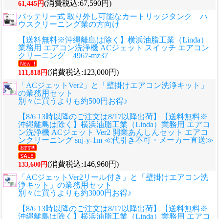
(消費税込:67,590円)
61,445円
バッテリー式 取り外し可能なカートリッジタンク ハ
ウスクリーニング業の方向け
【送料無料※沖縄離島は除く】横浜油脂工業（Linda）
業務用 エアコン洗浄機 ACジェット スイッチ エアコン
クリーニング 4967-mz37
(消費税込:123,000円)
111,818円
「ACジェットVer2」と「壁掛けエアコン洗浄キット」
の業務用セット
別々に買うよりも約500円お得♪
【8/6 13時以降のご注文は8/17以降出荷】【送料無料※
沖縄離島は除く】横浜油脂工業（Linda）業務用 エアコ
ン洗浄機 ACジェット Ver2 開業あんしんセット エアコ
ンクリーニング snj-y-1m ≪代引き不可・メーカー直送≫
(消費税込:146,960円)
133,600円
「ACジェットVer2リール付き」と「壁掛けエアコン洗
浄キット」の業務用セット
別々に買うよりも約3000円お得♪
【8/6 13時以降のご注文は8/17以降出荷】【送料無料※
沖縄離島は除く】横浜油脂工業（Linda）業務用 エアコ