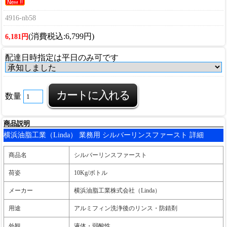
4916-nb58
(消費税込:6,799円)
6,181円
配達日時指定は平日のみ可です
数量
商品説明
横浜油脂工業（Linda） 業務用 シルバーリンスファースト 詳細
商品名
シルバーリンスファースト
荷姿
10Kg/ボトル
メーカー
横浜油脂工業株式会社（Linda）
用途
アルミフィン洗浄後のリンス・防錆剤
外観
液体・弱酸性