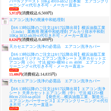
バーNファースト 10Kg 4910-nb52 日本製 エアコンクリ
ーニング≪代引き不可・メーカー直送≫
(消費税込:6,569円)
5,972円
エアコン洗浄の廃液中和処理剤
【8/6 13時以降のご注文は8/17以降出荷】横浜油脂工業
（Linda） 業務用 廃液中和処理剤 アルカリ排水中和剤
10Kg 3832-nb39≪代引き不可・メーカー直送≫
(消費税込:9,489円)
8,626円
天カセエアコン洗浄の必需品 エアコン洗浄カバー
【8/6 13時以降のご注文は8/17以降出荷】横浜油脂工業
(Linda)オリジナル エアコン洗浄シート 天井カセットエ
アコン用（小） 寸法 縦90×横90ｃｍ 4698 エアコンク
リーニング≪代引き不可・メーカー直送≫
(消費税込:14,835円)
13,486円
天カセエアコン洗浄の必需品 エアコン洗浄カバー
【8/6 13時以降のご注文は8/17以降出荷】エアコン洗浄
シート 天井カセットエアコン用（中） 寸法 縦125×横
80cm 2310-sa-p02d 【発売元…横浜油脂工業、製造元…
エアコンカバーサービス】エアコンクリーニング≪代引
き不可・メーカー直送≫