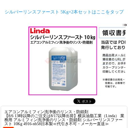
シルバーリンスファースト 5Kg×2本セットはここをタップ
エアコンアルミフィン洗浄後のリンス・防錆剤
【8/6 13時以降のご注文は8/17以降出荷】横浜油脂工業（Linda） 業
務用 アルミフィン洗浄後のリンス・防錆剤 シルバーリンスファー
スト 10Kg 4916-nb58日本製≪代引き不可・メーカー直送≫