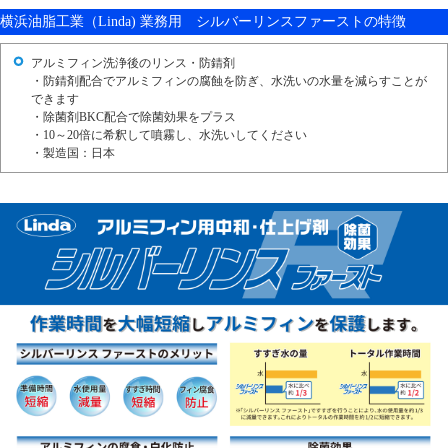
横浜油脂工業（Linda) 業務用 シルバーリンスファーストの特徴
アルミフィン洗浄後のリンス・防錆剤
・防錆剤配合でアルミフィンの腐蝕を防ぎ、水洗いの水量を減らすことが
できます
・除菌剤BKC配合で除菌効果をプラス
・10～20倍に希釈して噴霧し、水洗いしてください
・製造国：日本