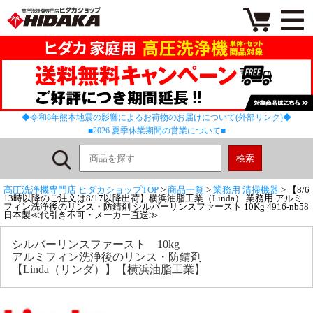
◆令和8年熊本地震の影響によるお荷物のお届けについて(外部リンク)◆
■2026 夏季休業期間の営業について■
高圧洗浄機専門店 ヒダカショップTOP
>
商品一覧
>
業務用 清掃機器
> 【8/6
13時以降のご注文は8/17以降出荷】横浜油脂工業（Linda） 業務用 アルミ
フィン洗浄後のリンス・防錆剤 シルバーリンスファースト 10Kg 4916-nb58
日本製≪代引き不可・メーカー直送≫
シルバーリンスファースト 10kg
アルミフィン洗浄後のリンス・防錆剤
【Linda（リンダ）】【横浜油脂工業】