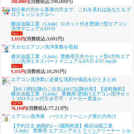
(消費税込:198,000円)
180,000円
初心者の方から業者の方まで、これを見ればあなたもプ
ロフェッショナルへ
横浜油脂工業（Linda）ロボット付き壁掛け型エアコン
洗浄マニュアルDVD
(消費税込:3,691円)
3,355円
天カセエアコン洗浄実務を収録
横浜油脂工業（Linda）業務用天井カセット型4方向エア
コン洗浄エキスパートマニュアルDVD 4707-mz28
(消費税込:10,291円)
9,355円
エアコン洗浄業に必要な洗剤や備品をひとまとめ
【8/6 13時以降のご注文は8/17以降出荷】【送料無料】
横浜油脂工業（Linda） 業務用 壁掛けエアコン洗浄セッ
ト SNJ-Y-2 ≪代引き不可・メーカー直送≫
(消費税込:77,213円)
70,194円
エアコン洗浄液 ハウスクリーニング業の方向け
【予約注文 納期約2～3週間程度】横浜油脂工業
（Linda） 業務用 エアコンアルミフィンクリーナー シル