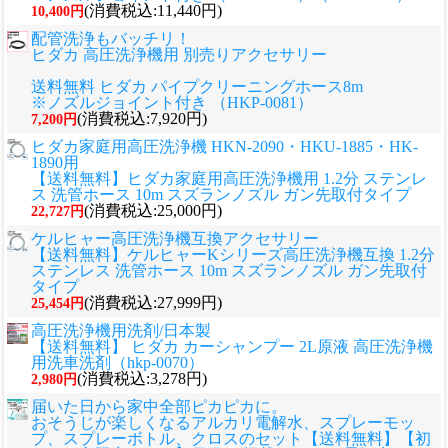
(消費税込:11,440円)
10,400円
配管洗浄もバッチリ！
ヒダカ 高圧洗浄機用 別売りアクセサリー
送料無料 ヒダカ パイプクリーニングホース8m
※ノズルジョイント付き （HKP-0081）
(消費税込:7,920円)
7,200円
ヒダカ家庭用高圧洗浄機 HKN-2090・HKU-1885・HK-
1890用
【送料無料】ヒダカ家庭用高圧洗浄機用 1.2分 ステンレ
ス 洗管ホース 10m スズランノズル ガン先取付タイプ
(消費税込:25,000円)
22,727円
ケルヒャー高圧洗浄機互換アクセサリー
【送料無料】ケルヒャーKシリーズ高圧洗浄機互換 1.2分
ステンレス 洗管ホース 10m スズランノズル ガン先取付
タイプ
(消費税込:27,999円)
25,454円
高圧洗浄機用洗剤/日本製
【送料無料】 ヒダカ カーシャンプー 2L原液 高圧洗浄機
用洗車洗剤（hkp-0070）
(消費税込:3,278円)
2,980円
届いた日から家中全部ピカピカに。
おそうじが楽しくなるアルカリ電解水、スプレーモッ
プ、スプレーボトル、クロスのセット
【送料無料】【初