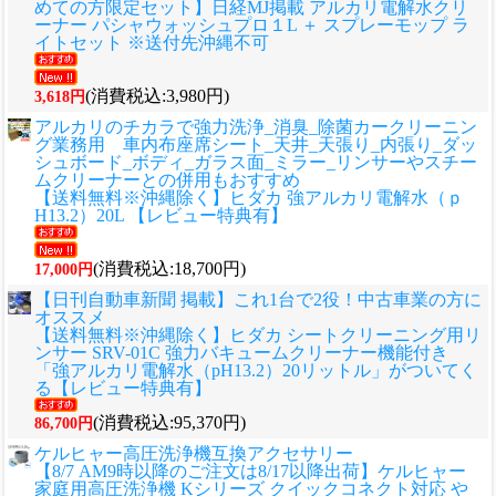
めての方限定セット】日経MJ掲載 アルカリ電解水クリ
ーナー パシャウォッシュプロ１L ＋ スプレーモップ ラ
イトセット ※送付先沖縄不可
(消費税込:3,980円)
3,618円
アルカリのチカラで強力洗浄_消臭_除菌カークリーニン
グ業務用 車内布座席シート_天井_天張り_内張り_ダッ
シュボード_ボディ_ガラス面_ミラー_リンサーやスチー
ムクリーナーとの併用もおすすめ
【送料無料※沖縄除く】ヒダカ 強アルカリ電解水（ｐ
H13.2）20L 【レビュー特典有】
(消費税込:18,700円)
17,000円
【日刊自動車新聞 掲載】これ1台で2役！中古車業の方に
オススメ
【送料無料※沖縄除く】ヒダカ シートクリーニング用リ
ンサー SRV-01C 強力バキュームクリーナー機能付き
「強アルカリ電解水（pH13.2）20リットル」がついてく
る【レビュー特典有】
(消費税込:95,370円)
86,700円
ケルヒャー高圧洗浄機互換アクセサリー
【8/7 AM9時以降のご注文は8/17以降出荷】ケルヒャー
家庭用高圧洗浄機 Kシリーズ クイックコネクト対応 や