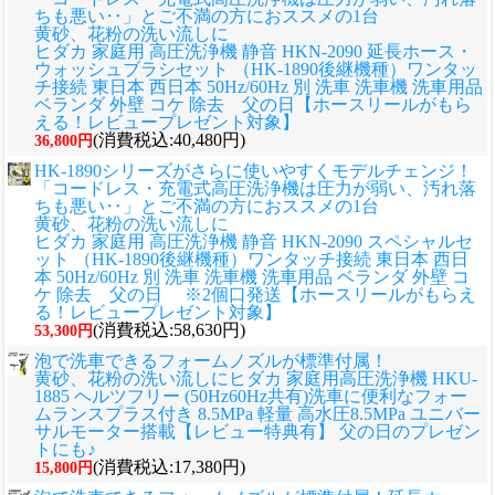
ちも悪い‥」とご不満の方におススメの1台
黄砂、花粉の洗い流しに
ヒダカ 家庭用 高圧洗浄機 静音 HKN-2090 延長ホース・
ウォッシュブラシセット （HK-1890後継機種）ワンタッ
チ接続 東日本 西日本 50Hz/60Hz 別 洗車 洗車機 洗車用品
ベランダ 外壁 コケ 除去 父の日【ホースリールがもら
える！レビュープレゼント対象】
(消費税込:40,480円)
36,800円
HK-1890シリーズがさらに使いやすくモデルチェンジ！
「コードレス・充電式高圧洗浄機は圧力が弱い、汚れ落
ちも悪い‥」とご不満の方におススメの1台
黄砂、花粉の洗い流しに
ヒダカ 家庭用 高圧洗浄機 静音 HKN-2090 スペシャルセ
ット （HK-1890後継機種）ワンタッチ接続 東日本 西日
本 50Hz/60Hz 別 洗車 洗車機 洗車用品 ベランダ 外壁 コ
ケ 除去 父の日 ※2個口発送【ホースリールがもらえ
る！レビュープレゼント対象】
(消費税込:58,630円)
53,300円
泡で洗車できるフォームノズルが標準付属！
黄砂、花粉の洗い流しに
ヒダカ 家庭用高圧洗浄機 HKU-
1885 ヘルツフリー (50Hz60Hz共有)洗車に便利なフォー
ムランスプラス付き 8.5MPa 軽量 高水圧8.5MPa ユニバー
サルモーター搭載【レビュー特典有】 父の日のプレゼン
トにも♪
(消費税込:17,380円)
15,800円