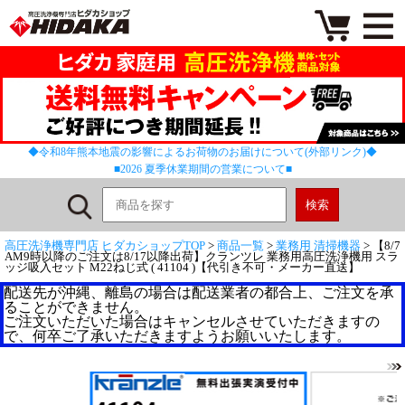
◆令和8年熊本地震の影響によるお荷物のお届けについて(外部リンク)◆
■2026 夏季休業期間の営業について■
高圧洗浄機専門店 ヒダカショップTOP
>
商品一覧
>
業務用 清掃機器
> 【8/7
AM9時以降のご注文は8/17以降出荷】クランツレ 業務用高圧洗浄機用 スラ
ッジ吸入セット M22ねじ式 ( 41104 )【代引き不可・メーカー直送】
配送先が沖縄、離島の場合は配送業者の都合上、ご注文を承
ることができません。
ご注文いただいた場合はキャンセルさせていただきますの
で、何卒ご了承いただきますようお願いいたします。