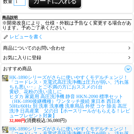
数量
商品説明
※開発改良により、仕様・外観は予告なく変更する場合があ
ります。予めご了承ください。
レビューを書く
商品についてのお問い合わせ
お気に入りに登録
おすすめ商品
HK-1890シリーズがさらに使いやすくモデルチェンジ！
「コードレス・充電式高圧洗浄機は圧力が弱い、汚れ落
ちも悪い‥」とご不満の方におススメの1台
黄砂、花粉の洗い流しに
ヒダカ 家庭用 高圧洗浄機 静音 HKN-2090 標準セット
（HK-1890後継機種）ワンタッチ接続 東日本 西日本
50Hz/60Hz 別 洗車 洗車機 洗車用品 外壁 コケ 除去 高圧
洗浄 日高産業 父の日【ホースリールがもらえる！レビ
ュープレゼント対象】
(消費税込:36,080円)
32,800円
HK-1890シリーズがさらに使いやすくモデルチェンジ！
「コードレス・充電式高圧洗浄機は圧力が弱い、汚れ落