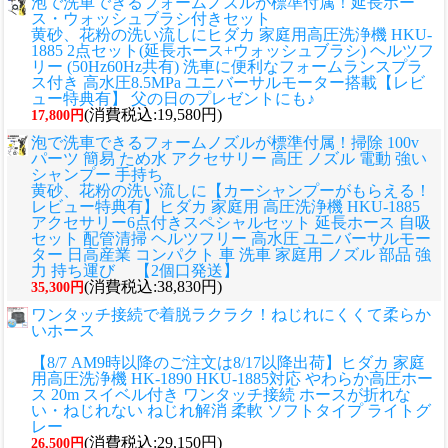
泡で洗車できるフォームノズルが標準付属！延長ホー
ス・ウォッシュブラシ付きセット
黄砂、花粉の洗い流しに
ヒダカ 家庭用高圧洗浄機 HKU-
1885 2点セット(延長ホース+ウォッシュブラシ) ヘルツフ
リー (50Hz60Hz共有) 洗車に便利なフォームランスプラ
ス付き 高水圧8.5MPa ユニバーサルモーター搭載【レビ
ュー特典有】 父の日のプレゼントにも♪
(消費税込:19,580円)
17,800円
泡で洗車できるフォームノズルが標準付属！掃除 100v
パーツ 簡易 ため水 アクセサリー 高圧 ノズル 電動 強い
シャンプー 手持ち
黄砂、花粉の洗い流しに
【カーシャンプーがもらえる！
レビュー特典有】ヒダカ 家庭用 高圧洗浄機 HKU-1885
アクセサリー6点付きスペシャルセット 延長ホース 自吸
セット 配管清掃 ヘルツフリー 高水圧 ユニバーサルモー
ター 日高産業 コンパクト 車 洗車 家庭用 ノズル 部品 強
力 持ち運び 【2個口発送】
(消費税込:38,830円)
35,300円
ワンタッチ接続で着脱ラクラク！ねじれにくくて柔らか
いホース
【8/7 AM9時以降のご注文は8/17以降出荷】ヒダカ 家庭
用高圧洗浄機 HK-1890 HKU-1885対応 やわらか高圧ホー
ス 20m スイベル付き ワンタッチ接続 ホースが折れな
い・ねじれない ねじれ解消 柔軟 ソフトタイプ ライトグ
レー
(消費税込:29,150円)
26,500円