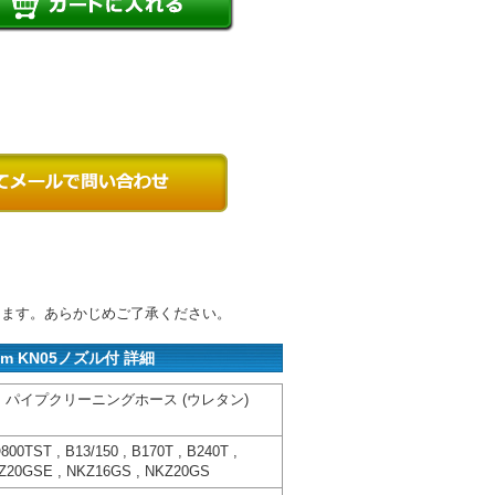
ります。あらかじめご了承ください。
 KN05ノズル付 詳細
 パイプクリーニングホース (ウレタン)
00TST , B13/150 , B170T , B240T ,
NKZ20GSE , NKZ16GS , NKZ20GS