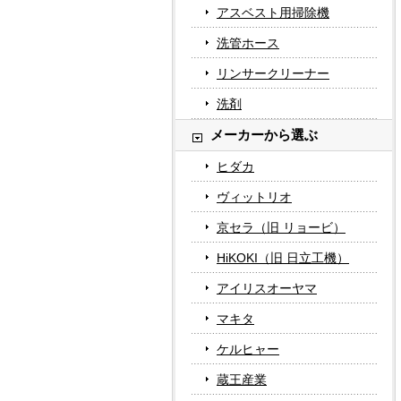
アスベスト用掃除機
洗管ホース
リンサークリーナー
洗剤
メーカーから選ぶ
ヒダカ
ヴィットリオ
京セラ（旧 リョービ）
HiKOKI（旧 日立工機）
アイリスオーヤマ
マキタ
ケルヒャー
蔵王産業