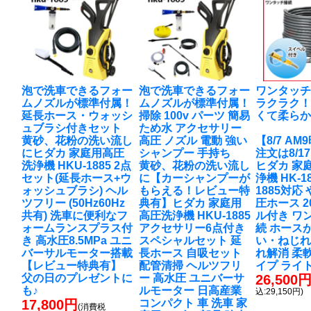
泡で洗車できるフォー
泡で洗車できるフォー
ワンタッ
ムノズルが標準付属！
ムノズルが標準付属！
ラクラク
延長ホース・ウォッシ
掃除 100v パーツ 簡易
くて柔ら
ュブラシ付きセット
ため水 アクセサリー
黄砂、花粉の洗い流し
高圧 ノズル 電動 強い
【8/7 A
に
ヒダカ 家庭用高圧
シャンプー 手持ち
注文は8/1
洗浄機 HKU-1885 2点
黄砂、花粉の洗い流し
ヒダカ 家
セット(延長ホース+ウ
に
【カーシャンプーが
浄機 HK-18
ォッシュブラシ) ヘル
もらえる！レビュー特
1885対応
ツフリー (50Hz60Hz
典有】ヒダカ 家庭用
圧ホース 2
共有) 洗車に便利なフ
高圧洗浄機 HKU-1885
ル付き ワ
ォームランスプラス付
アクセサリー6点付き
続 ホース
き 高水圧8.5MPa ユニ
スペシャルセット 延
い・ねじれ
バーサルモーター搭載
長ホース 自吸セット
れ解消 柔
【レビュー特典有】
配管清掃 ヘルツフリ
イプ ライ
父の日のプレゼントに
ー 高水圧 ユニバーサ
26,500
も♪
ルモーター 日高産業
込:29,150円)
17,800円
コンパクト 車 洗車 家
(消費税