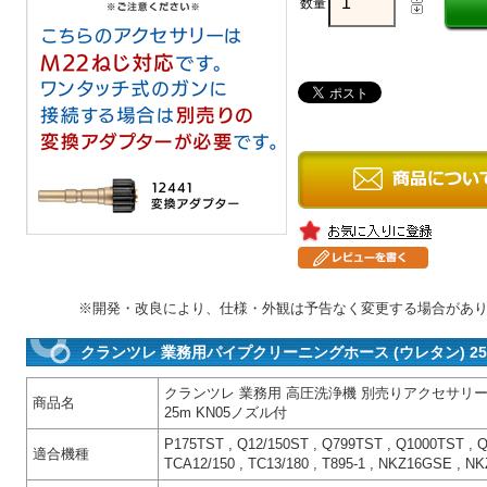
数量
※開発・改良により、仕様・外観は予告なく変更する場合があ
クランツレ 業務用パイプクリーニングホース (ウレタン) 25m
クランツレ 業務用 高圧洗浄機 別売りアクセサリー
商品名
25m KN05ノズル付
P175TST , Q12/150ST , Q799TST , Q1000TST , Q8
適合機種
TCA12/150 , TC13/180 , T895-1 , NKZ16GSE , 