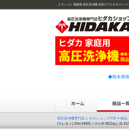
クランツレ 業務用 高圧洗浄機 別売りアクセサリー パイプ
付 ( 410583 410583 )
◆熊本県熊
高圧洗浄機専門店 ヒダカショップTOP
>
商品
(ウレタン) 25m KN05ノズル付 M22ねじ式 