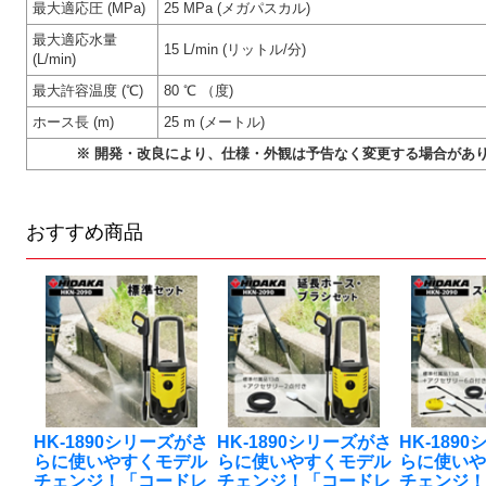
最大適応圧 (MPa)
25 MPa (メガパスカル)
最大適応水量
15 L/min (リットル/分)
(L/min)
最大許容温度 (℃)
80 ℃ （度)
ホース長 (m)
25 m (メートル)
※ 開発・改良により、仕様・外観は予告なく変更する場合があ
おすすめ商品
HK-1890シリーズがさ
HK-1890シリーズがさ
HK-189
らに使いやすくモデル
らに使いやすくモデル
らに使い
チェンジ！「コードレ
チェンジ！「コードレ
チェンジ