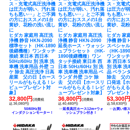
ス・充電式高圧洗浄機
ス・充電式高圧洗浄機
ス・充電
は圧力が弱い、汚れ落
は圧力が弱い、汚れ落
は圧力が
ちも悪い‥」とご不満
ちも悪い‥」とご不満
ちも悪い
の方におススメの1台
の方におススメの1台
の方におス
黄砂、花粉の洗い流し
黄砂、花粉の洗い流し
黄砂、花
に
に
に
ヒダカ 家庭用 高圧洗
ヒダカ 家庭用 高圧洗
ヒダカ 家
浄機 静音 HKN-2090
浄機 静音 HKN-2090
浄機 静音 H
標準セット（HK-1890
延長ホース・ウォッシ
スペシャ
後継機種）ワンタッチ
ュブラシセット （HK-
（HK-18
接続 東日本 西日本
1890後継機種）ワン
ワンタッチ
50Hz/60Hz 別 洗車 洗
タッチ接続 東日本 西
本 西日本 5
車機 洗車用品 外壁 コ
日本 50Hz/60Hz 別 洗
別 洗車 洗
ケ 除去 高圧洗浄 日高
車 洗車機 洗車用品 ベ
品 ベランダ
産業 父の日【ホース
ランダ 外壁 コケ 除
除去 父の
リールがもらえる！レ
去 父の日【ホースリ
口発送【
ビュープレゼント対
ールがもらえる！レビ
がもらえ
象】
ュープレゼント対象】
プレゼン
32,800円
36,800円
53,300
(消費税
(消費税
込:36,080円)
込:40,480円)
込:58,630円)
50/60Hz別
↑↑延長高圧ホース12m+ウォ
↑↑お買い得
インダクションモーター！
ッシュブラシ付き！