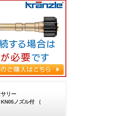
セサリー
KN05ノズル付 （