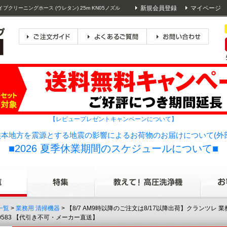
新規会員登録
マイページ
クリーニングホース (ウレタン) 25m KN05ノズル
【レビュープレゼントキャンペーンについて】
本地方を震源とする地震の影響によるお荷物のお届けについて(外
■2026 夏季休業期間のスケジュールについて■
一覧
>
業務用 清掃機器
> 【8/7 AM9時以降のご注文は8/17以降出荷】クランツ
410583 【代引き不可・メーカー直送】