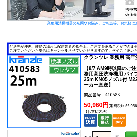
業務用清掃機器の疑問やお悩み、ご相談等、お気軽に
配送先が沖縄、離島の場合は配送業者の都合上、ご注文を承ることができま
ご注文いただいた場合はキャンセルさせていただきますので、何卒ご了承い
クランツレ 業務用 高
【8/7 AM9時以降のご
務用高圧洗浄機用 パイプ
25m KN05ノズル付 M
ーカー直送】
商品番号 410583
50,960円
(消費税込:56,05
【お支払方法】