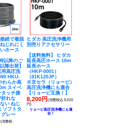
チ接続で着脱
ヒダカ 高圧洗浄機用
！ねじれにく
別売りアクセサリー
かいホース
【送料無料】 ヒダカ
M9時以降のご
延長高圧ホース 10m
7以降出荷】
延長ホース
庭用高圧洗
（HKP-0001）
90 HKU-
（81K120JP）
 やわらか高
※京セラ（リョービ）
0m スイベ
高圧洗浄機にも適合
ンタッチ接
【リョービ互換！】
が折れな
8,200円
(消費税込:9,020
ない ねじ
円)
軟 ソフトタ
リョービ高圧洗浄機にも適
合！
トグレー
円
(消費税