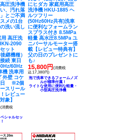
式高圧洗浄機
に
ヒダカ 家庭用高圧
弱い、汚れ落
洗浄機 HKU-1885 ヘ
‥」とご不満
ルツフリー
スメの1台
(50Hz60Hz共有)洗車
粉の洗い流し
に便利なフォームラン
スプラス付き 8.5MPa
庭用 高圧洗
軽量 高水圧8.5MPa ユ
KN-2090
ニバーサルモーター搭
ルセット
載【レビュー特典有】
90後継機種）
父の日のプレゼントに
接続 東日
も♪
0Hz/60Hz
15,800円
(消費税
車機 洗車用
込:17,380円)
 外壁 コケ
泡で洗車できるフォームノズ
ルが標準付属！
日 ※2個
ライトな使用に便利な軽量・
ホースリール
小型高圧洗浄機
る！レビュー
ト対象】
円
(消費税
スペシャルセッ
ト！