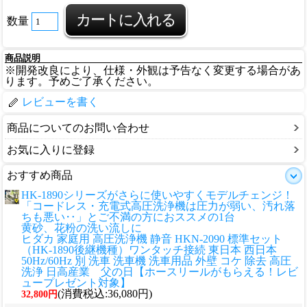
数量
商品説明
※開発改良により、仕様・外観は予告なく変更する場合があ
ります。予めご了承ください。
レビューを書く
商品についてのお問い合わせ
お気に入りに登録
おすすめ商品
HK-1890シリーズがさらに使いやすくモデルチェンジ！
「コードレス・充電式高圧洗浄機は圧力が弱い、汚れ落
ちも悪い‥」とご不満の方におススメの1台
黄砂、花粉の洗い流しに
ヒダカ 家庭用 高圧洗浄機 静音 HKN-2090 標準セット
（HK-1890後継機種）ワンタッチ接続 東日本 西日本
50Hz/60Hz 別 洗車 洗車機 洗車用品 外壁 コケ 除去 高圧
洗浄 日高産業 父の日【ホースリールがもらえる！レビ
ュープレゼント対象】
(消費税込:36,080円)
32,800円