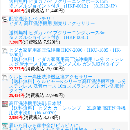
送料無料 ヒダカ パイプクリーニングホース15m
※ノズルジョイント付き （HKP-0012）（81K124JP）
(消費税込:11,440円)
10,400円
配管洗浄もバッチリ！
ヒダカ 高圧洗浄機用 別売りアクセサリー
送料無料 ヒダカ パイプクリーニングホース8m
※ノズルジョイント付き （HKP-0081）
(消費税込:7,920円)
7,200円
ヒダカ家庭用高圧洗浄機 HKN-2090・HKU-1885・HK-
1890用
【送料無料】ヒダカ家庭用高圧洗浄機用 1.2分 ステンレ
ス 洗管ホース 10m スズランノズル ガン先取付タイプ
(消費税込:25,000円)
22,727円
ケルヒャー高圧洗浄機互換アクセサリー
【送料無料】ケルヒャーKシリーズ高圧洗浄機互換 1.2分
ステンレス 洗管ホース 10m スズランノズル ガン先取付
タイプ
(消費税込:27,999円)
25,454円
高圧洗浄機用洗剤/日本製
【送料無料】 ヒダカ カーシャンプー 2L原液 高圧洗浄機
用洗車洗剤（hkp-0070）
(消費税込:3,278円)
2,980円
届いた日から家中全部ピカピカに。