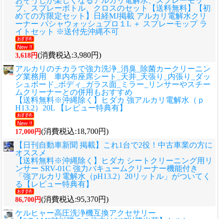
おそうじが楽しくなるアルカリ電解水、スプレーモッ
プ、スプレーボトル、クロスのセット
【送料無料】【初
めての方限定セット】日経MJ掲載 アルカリ電解水クリ
ーナー パシャウォッシュプロ１L ＋ スプレーモップ ラ
イトセット ※送付先沖縄不可
(消費税込:3,980円)
3,618円
アルカリのチカラで強力洗浄_消臭_除菌カークリーニン
グ業務用 車内布座席シート_天井_天張り_内張り_ダッ
シュボード_ボディ_ガラス面_ミラー_リンサーやスチー
ムクリーナーとの併用もおすすめ
【送料無料※沖縄除く】ヒダカ 強アルカリ電解水（ｐ
H13.2）20L 【レビュー特典有】
(消費税込:18,700円)
17,000円
【日刊自動車新聞 掲載】これ1台で2役！中古車業の方に
オススメ
【送料無料※沖縄除く】ヒダカ シートクリーニング用リ
ンサー SRV-01C 強力バキュームクリーナー機能付き
「強アルカリ電解水（pH13.2）20リットル」がついてく
る【レビュー特典有】
(消費税込:95,370円)
86,700円
ケルヒャー高圧洗浄機互換アクセサリー