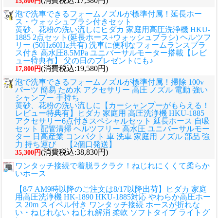
(消費税込:17,380円)
15,800円
泡で洗車できるフォームノズルが標準付属！延長ホー
ス・ウォッシュブラシ付きセット
黄砂、花粉の洗い流しに
ヒダカ 家庭用高圧洗浄機 HKU-
1885 2点セット(延長ホース+ウォッシュブラシ) ヘルツフ
リー (50Hz60Hz共有) 洗車に便利なフォームランスプラ
ス付き 高水圧8.5MPa ユニバーサルモーター搭載【レビ
ュー特典有】 父の日のプレゼントにも♪
(消費税込:19,580円)
17,800円
泡で洗車できるフォームノズルが標準付属！掃除 100v
パーツ 簡易 ため水 アクセサリー 高圧 ノズル 電動 強い
シャンプー 手持ち
黄砂、花粉の洗い流しに
【カーシャンプーがもらえる！
レビュー特典有】ヒダカ 家庭用 高圧洗浄機 HKU-1885
アクセサリー6点付きスペシャルセット 延長ホース 自吸
セット 配管清掃 ヘルツフリー 高水圧 ユニバーサルモー
ター 日高産業 コンパクト 車 洗車 家庭用 ノズル 部品 強
力 持ち運び 【2個口発送】
(消費税込:38,830円)
35,300円
ワンタッチ接続で着脱ラクラク！ねじれにくくて柔らか
いホース
【8/7 AM9時以降のご注文は8/17以降出荷】ヒダカ 家庭
用高圧洗浄機 HK-1890 HKU-1885対応 やわらか高圧ホー
ス 20m スイベル付き ワンタッチ接続 ホースが折れな
い・ねじれない ねじれ解消 柔軟 ソフトタイプ ライトグ