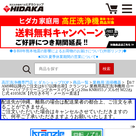
◆令和8年熊本地震の影響によるお荷物のお届けについて(外部リンク)◆
■2026 夏季休業期間の営業について■
高圧洗浄機専門店 ヒダカショップTOP
>
商品一覧
>
業務用 清掃機器
> 【8/7
AM9時以降のご注文は8/17以降出荷】クランツレ 業務用高圧洗浄機用 ロー
タリーパイプクリーニングホース (ウレタン) 20m KNR055ノズル付 M22ね
じ式 410582R【代引き不可・メーカー直送】
配送先が沖縄、離島の場合は配送業者の都合上、ご注文を承
ることができません。
ご注文いただいた場合はキャンセルさせていただきますの
で、何卒ご了承いただきますようお願いいたします。