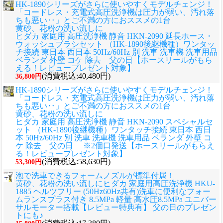
HK-1890シリーズがさらに使いやすくモデルチェンジ！
「コードレス・充電式高圧洗浄機は圧力が弱い、汚れ落
ちも悪い‥」とご不満の方におススメの1台
黄砂、花粉の洗い流しに
ヒダカ 家庭用 高圧洗浄機 静音 HKN-2090 延長ホース・
ウォッシュブラシセット （HK-1890後継機種）ワンタッ
チ接続 東日本 西日本 50Hz/60Hz 別 洗車 洗車機 洗車用品
ベランダ 外壁 コケ 除去 父の日【ホースリールがもら
える！レビュープレゼント対象】
(消費税込:40,480円)
36,800円
HK-1890シリーズがさらに使いやすくモデルチェンジ！
「コードレス・充電式高圧洗浄機は圧力が弱い、汚れ落
ちも悪い‥」とご不満の方におススメの1台
黄砂、花粉の洗い流しに
ヒダカ 家庭用 高圧洗浄機 静音 HKN-2090 スペシャルセ
ット （HK-1890後継機種）ワンタッチ接続 東日本 西日
本 50Hz/60Hz 別 洗車 洗車機 洗車用品 ベランダ 外壁 コ
ケ 除去 父の日 ※2個口発送【ホースリールがもらえ
る！レビュープレゼント対象】
(消費税込:58,630円)
53,300円
泡で洗車できるフォームノズルが標準付属！
黄砂、花粉の洗い流しに
ヒダカ 家庭用高圧洗浄機 HKU-
1885 ヘルツフリー (50Hz60Hz共有)洗車に便利なフォー
ムランスプラス付き 8.5MPa 軽量 高水圧8.5MPa ユニバー
サルモーター搭載【レビュー特典有】 父の日のプレゼン
トにも♪