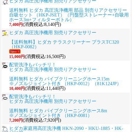
ヒダカ 高圧洗浄機用 別売りアクセサリー
送料無料 ヒダカ 高圧洗浄機用 部品 別売りアクセサリー
自吸セット （HKP-JSET）（円盤型ストレーナー+自吸用
ホース3m+フィルターボトル）
(消費税込:8,140円)
7,400円
ヒダカ 高圧洗浄機用 別売りアクセサリー
【送料無料】ヒダカ テラスクリーナー プラスTC320
（HKP-0082）
(消費税込:16,500円)
15,000円
配管洗浄もバッチリ！
ヒダカ 高圧洗浄機用 別売りアクセサリー
送料無料 ヒダカ パイプクリーニングホース15m
※ノズルジョイント付き （HKP-0012）（81K124JP）
(消費税込:11,440円)
10,400円
配管洗浄もバッチリ！
ヒダカ 高圧洗浄機用 別売りアクセサリー
送料無料 ヒダカ パイプクリーニングホース8m
※ノズルジョイント付き （HKP-0081）
(消費税込:7,920円)
7,200円
ヒダカ家庭用高圧洗浄機 HKN-2090・HKU-1885・HK-