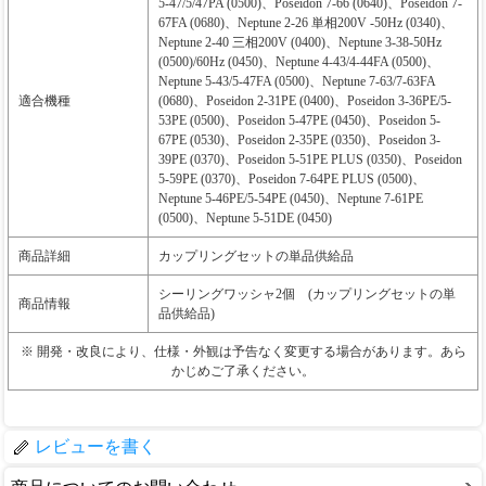
5-47/5/47PA (0500)、Poseidon 7-66 (0640)、Poseidon 7-
67FA (0680)、Neptune 2-26 単相200V -50Hz (0340)、
Neptune 2-40 三相200V (0400)、Neptune 3-38-50Hz
(0500)/60Hz (0450)、Neptune 4-43/4-44FA (0500)、
Neptune 5-43/5-47FA (0500)、Neptune 7-63/7-63FA
適合機種
(0680)、Poseidon 2-31PE (0400)、Poseidon 3-36PE/5-
53PE (0500)、Poseidon 5-47PE (0450)、Poseidon 5-
67PE (0530)、Poseidon 2-35PE (0350)、Poseidon 3-
39PE (0370)、Poseidon 5-51PE PLUS (0350)、Poseidon
5-59PE (0370)、Poseidon 7-64PE PLUS (0500)、
Neptune 5-46PE/5-54PE (0450)、Neptune 7-61PE
(0500)、Neptune 5-51DE (0450)
商品詳細
カップリングセットの単品供給品
シーリングワッシャ2個 (カップリングセットの単
商品情報
品供給品)
※ 開発・改良により、仕様・外観は予告なく変更する場合があります。あら
かじめご了承ください。
レビューを書く