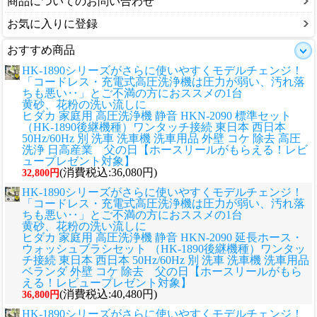
商品についてのお問い合わせ
お気に入りに登録
おすすめ商品
HK-1890シリーズがさらに使いやすくモデルチェンジ！
「コードレス・充電式高圧洗浄機は圧力が弱い、汚れ落
ちも悪い‥」とご不満の方におススメの1台
黄砂、花粉の洗い流しに
ヒダカ 家庭用 高圧洗浄機 静音 HKN-2090 標準セット
（HK-1890後継機種）ワンタッチ接続 東日本 西日本
50Hz/60Hz 別 洗車 洗車機 洗車用品 外壁 コケ 除去 高圧
洗浄 日高産業 父の日【ホースリールがもらえる！レビ
ュープレゼント対象】
(消費税込:36,080円)
32,800円
HK-1890シリーズがさらに使いやすくモデルチェンジ！
「コードレス・充電式高圧洗浄機は圧力が弱い、汚れ落
ちも悪い‥」とご不満の方におススメの1台
黄砂、花粉の洗い流しに
ヒダカ 家庭用 高圧洗浄機 静音 HKN-2090 延長ホース・
ウォッシュブラシセット （HK-1890後継機種）ワンタッ
チ接続 東日本 西日本 50Hz/60Hz 別 洗車 洗車機 洗車用品
ベランダ 外壁 コケ 除去 父の日【ホースリールがもら
える！レビュープレゼント対象】
(消費税込:40,480円)
36,800円
HK-1890シリーズがさらに使いやすくモデルチェンジ！