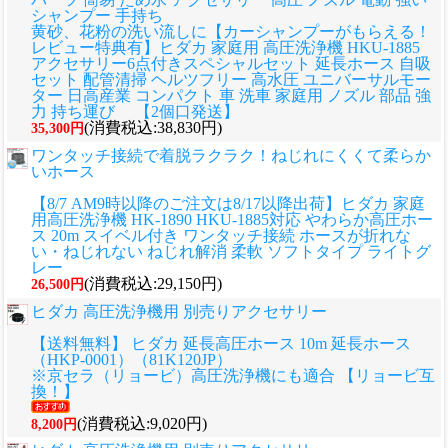
シャンプー 手持ち
黄砂、花粉の洗い流しに
【カーシャンプーがもらえる！
レビュー特典有】ヒダカ 家庭用 高圧洗浄機 HKU-1885
アクセサリー6点付きスペシャルセット 延長ホース 自吸
セット 配管清掃 ヘルツフリー 高水圧 ユニバーサルモー
ター 日高産業 コンパクト 車 洗車 家庭用 ノズル 部品 強
力 持ち運び 【2個口発送】
(消費税込:38,830円)
35,300円
ワンタッチ接続で着脱ラクラク！ねじれにくくて柔らか
いホース
【8/7 AM9時以降のご注文は8/17以降出荷】ヒダカ 家庭
用高圧洗浄機 HK-1890 HKU-1885対応 やわらか高圧ホー
ス 20m スイベル付き ワンタッチ接続 ホースが折れな
い・ねじれない ねじれ解消 柔軟 ソフトタイプ ライトグ
レー
(消費税込:29,150円)
26,500円
ヒダカ 高圧洗浄機用 別売りアクセサリー
【送料無料】 ヒダカ 延長高圧ホース 10m 延長ホース
（HKP-0001）（81K120JP）
※京セラ（リョービ）高圧洗浄機にも適合 【リョービ互
換！】
(消費税込:9,020円)
8,200円