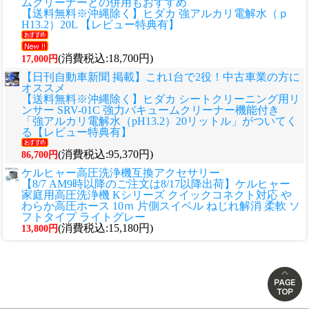
ムクリーナーとの併用もおすすめ
【送料無料※沖縄除く】ヒダカ 強アルカリ電解水（ｐ
H13.2）20L 【レビュー特典有】
(消費税込:18,700円)
17,000円
【日刊自動車新聞 掲載】これ1台で2役！中古車業の方に
オススメ
【送料無料※沖縄除く】ヒダカ シートクリーニング用リ
ンサー SRV-01C 強力バキュームクリーナー機能付き
「強アルカリ電解水（pH13.2）20リットル」がついてく
る【レビュー特典有】
(消費税込:95,370円)
86,700円
ケルヒャー高圧洗浄機互換アクセサリー
【8/7 AM9時以降のご注文は8/17以降出荷】ケルヒャー
家庭用高圧洗浄機 Kシリーズ クイックコネクト対応 や
わらか高圧ホース 10ｍ 片側スイベル ねじれ解消 柔軟 ソ
フトタイプ ライトグレー
(消費税込:15,180円)
13,800円