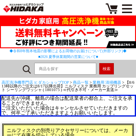
◆令和8年熊本地震の影響によるお荷物のお届けについて(外部リンク)◆
■2026 夏季休業期間の営業について■
高圧洗浄機専門店 ヒダカショップTOP
>
商品一覧
>
業務用 清掃機器
> 【8/6
13時以降のご注文は8/17以降出荷】ニルフィスク 業務用 カップリングセッ
ト シーリングワッシャ ( 1801075 ) ≪代引き不可・メーカー直送≫
配送先が沖縄、離島の場合は配送業者の都合上、ご注文を承
ることができません。
ご注文いただいた場合はキャンセルさせていただきますの
で、何卒ご了承いただきますようお願いいたします。
ニルフィスクの別売りアクセサリーについては、メーカ
ーにて在庫を切らしている場合