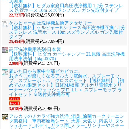
1890用
【送料無料】ヒダカ家庭用高圧洗浄機用 1.2分 ステンレ
ス 洗管ホース 10m スズランノズル ガン先取付タイプ
(消費税込:25,000円)
22,727円
ケルヒャー高圧洗浄機互換アクセサリー
【送料無料】ケルヒャーKシリーズ高圧洗浄機互換 1.2分
ステンレス 洗管ホース 10m スズランノズル ガン先取付
タイプ
(消費税込:27,999円)
25,454円
高圧洗浄機用洗剤/日本製
【送料無料】 ヒダカ カーシャンプー 2L原液 高圧洗浄機
用洗車洗剤（hkp-0070）
(消費税込:3,278円)
2,980円
届いた日から家中全部ピカピカに。
おそうじが楽しくなるアルカリ電解水、スプレーモッ
プ、スプレーボトル、クロスのセット
【送料無料】【初
めての方限定セット】日経MJ掲載 アルカリ電解水クリ
ーナー パシャウォッシュプロ１L ＋ スプレーモップ ラ
イトセット ※送付先沖縄不可
(消費税込:3,980円)
3,618円
アルカリのチカラで強力洗浄_消臭_除菌カークリーニン
グ業務用 車内布座席シート_天井_天張り_内張り_ダッ
シュボード_ボディ_ガラス面_ミラー_リンサーやスチー