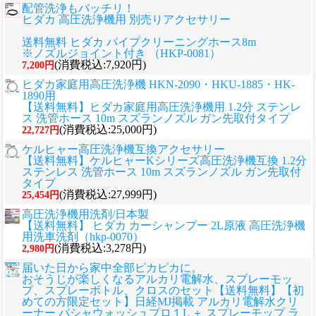
配管洗浄もバッチリ！
ヒダカ 高圧洗浄機用 別売りアクセサリー
送料無料 ヒダカ パイプクリーニングホース8m
※ノズルジョイント付き （HKP-0081）
(消費税込:7,920円)
7,200円
ヒダカ家庭用高圧洗浄機 HKN-2090・HKU-1885・HK-
1890用
【送料無料】ヒダカ家庭用高圧洗浄機用 1.2分 ステンレ
ス 洗管ホース 10m スズランノズル ガン先取付タイプ
(消費税込:25,000円)
22,727円
ケルヒャー高圧洗浄機互換アクセサリー
【送料無料】ケルヒャーKシリーズ高圧洗浄機互換 1.2分
ステンレス 洗管ホース 10m スズランノズル ガン先取付
タイプ
(消費税込:27,999円)
25,454円
高圧洗浄機用洗剤/日本製
【送料無料】 ヒダカ カーシャンプー 2L原液 高圧洗浄機
用洗車洗剤（hkp-0070）
(消費税込:3,278円)
2,980円
届いた日から家中全部ピカピカに。
おそうじが楽しくなるアルカリ電解水、スプレーモッ
プ、スプレーボトル、クロスのセット
【送料無料】【初
めての方限定セット】日経MJ掲載 アルカリ電解水クリ
ーナー パシャウォッシュプロ１L ＋ スプレーモップ ラ