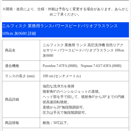
※開発・改良により、仕様・外観は予告なく変更する場合があります。あらかじ
めご了承ください。
ニルフィスク 業務用ランスパワースピードバリオプラスランス
109cm 灰0680 詳細
ニルフィスク 業務用 ランス 高圧洗浄機 別売りアク
商品名
セサリー パワースピードバリオプラスランス 109cm
灰0680
適合機種
Poseidon 7-67FA (0680)、Neptune 7-63/7-63FA (0680)
ランスの長さ (mm)
109 cm (センチメートル)
強烈な洗浄力を発揮
噴射角0°のペンシルジェットの直噴。
ヘッド部を手で回して、噴射角0°から20°までの円錐
商品詳細
状高速回転噴射。
直噴から20°無段階調節可。
圧力は手元で無段階調節可。
商品情報
耐熱：50℃以下。