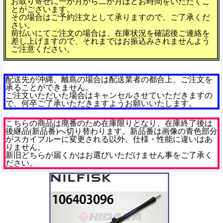
お取り寄せに一か月から二か月ほどお時間をいただくこ
とがございます。
その場合はご予約注文として承りますので、ご了承くだ
さい。
前払いにてご注文の場合は、在庫状況を確認後ご連絡を
差し上げますので、それまではお振込みされませんよう
ご注意ください。
配送先が沖縄、離島の場合は配送業者の都合上、ご注文を
承ることができません。
ご注文いただいた場合はキャンセルさせていただきますの
で、何卒ご了承いただきますようお願いいたします。
こちらの商品は廃番のため在庫限りとなり、在庫終了後は
後継品(新品番)へ切り替わります。新品番は画像の青色部分
がスカイブルーに変更される以外、仕様・性能に違いはあ
りません。
新旧どちらが届くかはお選びいただけません事をご了承く
ださい。