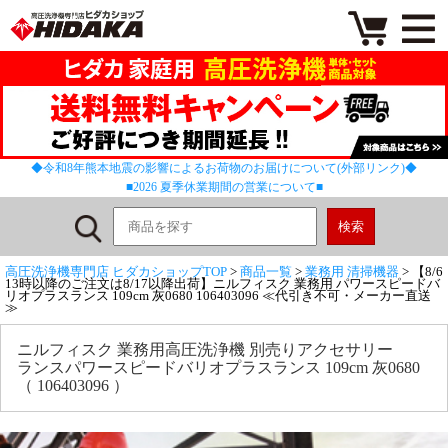
◆令和8年熊本地震の影響によるお荷物のお届けについて(外部リンク)◆
■2026 夏季休業期間の営業について■
高圧洗浄機専門店 ヒダカショップTOP
>
商品一覧
>
業務用 清掃機器
> 【8/6
13時以降のご注文は8/17以降出荷】ニルフィスク 業務用 パワースピードバ
リオプラスランス 109cm 灰0680 106403096 ≪代引き不可・メーカー直送
≫
ニルフィスク 業務用高圧洗浄機 別売りアクセサリー
ランスパワースピードバリオプラスランス 109cm 灰0680
（ 106403096 ）