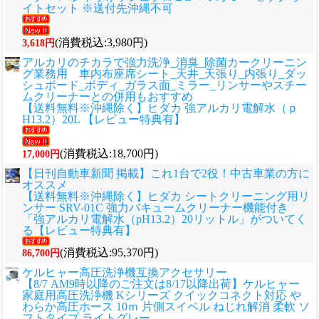
イトセット ※送付先沖縄不可
(消費税込:3,980円)
3,618円
アルカリのチカラで強力洗浄_消臭_除菌カークリーニン
グ業務用 車内布座席シート_天井_天張り_内張り_ダッ
シュボード_ボディ_ガラス面_ミラー_リンサーやスチー
ムクリーナーとの併用もおすすめ
【送料無料※沖縄除く】ヒダカ 強アルカリ電解水（ｐ
H13.2）20L 【レビュー特典有】
(消費税込:18,700円)
17,000円
【日刊自動車新聞 掲載】これ1台で2役！中古車業の方に
オススメ
【送料無料※沖縄除く】ヒダカ シートクリーニング用リ
ンサー SRV-01C 強力バキュームクリーナー機能付き
「強アルカリ電解水（pH13.2）20リットル」がついてく
る【レビュー特典有】
(消費税込:95,370円)
86,700円
ケルヒャー高圧洗浄機互換アクセサリー
【8/7 AM9時以降のご注文は8/17以降出荷】ケルヒャー
家庭用高圧洗浄機 Kシリーズ クイックコネクト対応 や
わらか高圧ホース 10ｍ 片側スイベル ねじれ解消 柔軟 ソ
フトタイプ ライトグレー