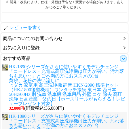
※ 開発・改良により、仕様・外観は予告なく変更する場合があります。あら
かじめご了承ください。
レビューを書く
商品についてのお問い合わせ
お気に入りに登録
おすすめ商品
HK-1890シリーズがさらに使いやすくモデルチェンジ！
「コードレス・充電式高圧洗浄機は圧力が弱い、汚れ落
ちも悪い‥」とご不満の方におススメの1台
黄砂、花粉の洗い流しに
ヒダカ 家庭用 高圧洗浄機 静音 HKN-2090 標準セット
（HK-1890後継機種）ワンタッチ接続 東日本 西日本
50Hz/60Hz 別 洗車 洗車機 洗車用品 外壁 コケ 除去 高圧
洗浄 日高産業 父の日【ホースリールがもらえる！レビ
ュープレゼント対象】
(消費税込:36,080円)
32,800円
HK-1890シリーズがさらに使いやすくモデルチェンジ！
「コードレス・充電式高圧洗浄機は圧力が弱い、汚れ落
ちも悪い‥」とご不満の方におススメの1台