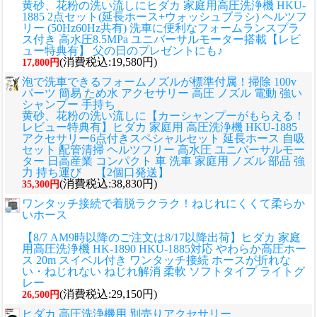
黄砂、花粉の洗い流しに
ヒダカ 家庭用高圧洗浄機 HKU-
1885 2点セット(延長ホース+ウォッシュブラシ) ヘルツフ
リー (50Hz60Hz共有) 洗車に便利なフォームランスプラ
ス付き 高水圧8.5MPa ユニバーサルモーター搭載【レビ
ュー特典有】 父の日のプレゼントにも♪
(消費税込:19,580円)
17,800円
泡で洗車できるフォームノズルが標準付属！掃除 100v
パーツ 簡易 ため水 アクセサリー 高圧 ノズル 電動 強い
シャンプー 手持ち
黄砂、花粉の洗い流しに
【カーシャンプーがもらえる！
レビュー特典有】ヒダカ 家庭用 高圧洗浄機 HKU-1885
アクセサリー6点付きスペシャルセット 延長ホース 自吸
セット 配管清掃 ヘルツフリー 高水圧 ユニバーサルモー
ター 日高産業 コンパクト 車 洗車 家庭用 ノズル 部品 強
力 持ち運び 【2個口発送】
(消費税込:38,830円)
35,300円
ワンタッチ接続で着脱ラクラク！ねじれにくくて柔らか
いホース
【8/7 AM9時以降のご注文は8/17以降出荷】ヒダカ 家庭
用高圧洗浄機 HK-1890 HKU-1885対応 やわらか高圧ホー
ス 20m スイベル付き ワンタッチ接続 ホースが折れな
い・ねじれない ねじれ解消 柔軟 ソフトタイプ ライトグ
レー
(消費税込:29,150円)
26,500円
ヒダカ 高圧洗浄機用 別売りアクセサリー