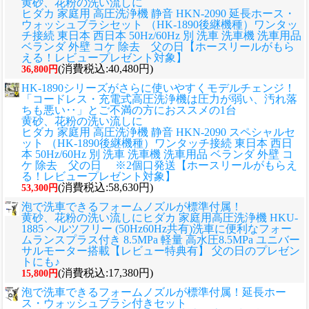
黄砂、花粉の洗い流しに
ヒダカ 家庭用 高圧洗浄機 静音 HKN-2090 延長ホース・
ウォッシュブラシセット （HK-1890後継機種）ワンタッ
チ接続 東日本 西日本 50Hz/60Hz 別 洗車 洗車機 洗車用品
ベランダ 外壁 コケ 除去 父の日【ホースリールがもら
える！レビュープレゼント対象】
(消費税込:40,480円)
36,800円
HK-1890シリーズがさらに使いやすくモデルチェンジ！
「コードレス・充電式高圧洗浄機は圧力が弱い、汚れ落
ちも悪い‥」とご不満の方におススメの1台
黄砂、花粉の洗い流しに
ヒダカ 家庭用 高圧洗浄機 静音 HKN-2090 スペシャルセ
ット （HK-1890後継機種）ワンタッチ接続 東日本 西日
本 50Hz/60Hz 別 洗車 洗車機 洗車用品 ベランダ 外壁 コ
ケ 除去 父の日 ※2個口発送【ホースリールがもらえ
る！レビュープレゼント対象】
(消費税込:58,630円)
53,300円
泡で洗車できるフォームノズルが標準付属！
黄砂、花粉の洗い流しに
ヒダカ 家庭用高圧洗浄機 HKU-
1885 ヘルツフリー (50Hz60Hz共有)洗車に便利なフォー
ムランスプラス付き 8.5MPa 軽量 高水圧8.5MPa ユニバー
サルモーター搭載【レビュー特典有】 父の日のプレゼン
トにも♪
(消費税込:17,380円)
15,800円
泡で洗車できるフォームノズルが標準付属！延長ホー
ス・ウォッシュブラシ付きセット