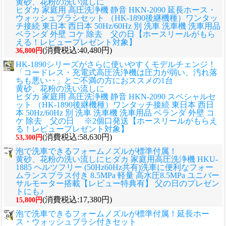
黄砂、花粉の洗い流しに
ヒダカ 家庭用 高圧洗浄機 静音 HKN-2090 延長ホース・
ウォッシュブラシセット （HK-1890後継機種）ワンタッ
チ接続 東日本 西日本 50Hz/60Hz 別 洗車 洗車機 洗車用品
ベランダ 外壁 コケ 除去 父の日【ホースリールがもら
える！レビュープレゼント対象】
(消費税込:40,480円)
36,800円
HK-1890シリーズがさらに使いやすくモデルチェンジ！
「コードレス・充電式高圧洗浄機は圧力が弱い、汚れ落
ちも悪い‥」とご不満の方におススメの1台
黄砂、花粉の洗い流しに
ヒダカ 家庭用 高圧洗浄機 静音 HKN-2090 スペシャルセ
ット （HK-1890後継機種）ワンタッチ接続 東日本 西日
本 50Hz/60Hz 別 洗車 洗車機 洗車用品 ベランダ 外壁 コ
ケ 除去 父の日 ※2個口発送【ホースリールがもらえ
る！レビュープレゼント対象】
(消費税込:58,630円)
53,300円
泡で洗車できるフォームノズルが標準付属！
黄砂、花粉の洗い流しに
ヒダカ 家庭用高圧洗浄機 HKU-
1885 ヘルツフリー (50Hz60Hz共有)洗車に便利なフォー
ムランスプラス付き 8.5MPa 軽量 高水圧8.5MPa ユニバー
サルモーター搭載【レビュー特典有】 父の日のプレゼン
トにも♪
(消費税込:17,380円)
15,800円
泡で洗車できるフォームノズルが標準付属！延長ホー
ス・ウォッシュブラシ付きセット