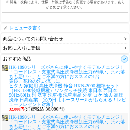
※ 開発・改良により、仕様・外観は予告なく変更する場合があります。あら
かじめご了承ください。
レビューを書く
商品についてのお問い合わせ
お気に入りに登録
おすすめ商品
HK-1890シリーズがさらに使いやすくモデルチェンジ！
「コードレス・充電式高圧洗浄機は圧力が弱い、汚れ落
ちも悪い‥」とご不満の方におススメの1台
黄砂、花粉の洗い流しに
ヒダカ 家庭用 高圧洗浄機 静音 HKN-2090 標準セット
（HK-1890後継機種）ワンタッチ接続 東日本 西日本
50Hz/60Hz 別 洗車 洗車機 洗車用品 外壁 コケ 除去 高圧
洗浄 日高産業 父の日【ホースリールがもらえる！レビ
ュープレゼント対象】
(消費税込:36,080円)
32,800円
HK-1890シリーズがさらに使いやすくモデルチェンジ！
「コードレス・充電式高圧洗浄機は圧力が弱い、汚れ落
ちも悪い‥」とご不満の方におススメの1台