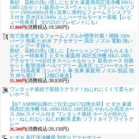
黄砂、花粉の洗い流しに
ヒダカ 家庭用高圧洗浄機 HKU-
1885 2点セット(延長ホース+ウォッシュブラシ) ヘルツフ
リー (50Hz60Hz共有) 洗車に便利なフォームランスプラ
ス付き 高水圧8.5MPa ユニバーサルモーター搭載【レビ
ュー特典有】 父の日のプレゼントにも♪
(消費税込:19,580円)
17,800円
泡で洗車できるフォームノズルが標準付属！掃除 100v
パーツ 簡易 ため水 アクセサリー 高圧 ノズル 電動 強い
シャンプー 手持ち
黄砂、花粉の洗い流しに
【カーシャンプーがもらえる！
レビュー特典有】ヒダカ 家庭用 高圧洗浄機 HKU-1885
アクセサリー6点付きスペシャルセット 延長ホース 自吸
セット 配管清掃 ヘルツフリー 高水圧 ユニバーサルモー
ター 日高産業 コンパクト 車 洗車 家庭用 ノズル 部品 強
力 持ち運び 【2個口発送】
(消費税込:38,830円)
35,300円
ワンタッチ接続で着脱ラクラク！ねじれにくくて柔らか
いホース
【8/7 AM9時以降のご注文は8/17以降出荷】ヒダカ 家庭
用高圧洗浄機 HK-1890 HKU-1885対応 やわらか高圧ホー
ス 20m スイベル付き ワンタッチ接続 ホースが折れな
い・ねじれない ねじれ解消 柔軟 ソフトタイプ ライトグ
レー
(消費税込:29,150円)
26,500円
ヒダカ 高圧洗浄機用 別売りアクセサリー