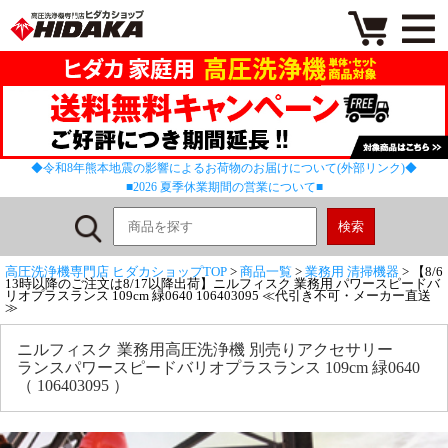
◆令和8年熊本地震の影響によるお荷物のお届けについて(外部リンク)◆
■2026 夏季休業期間の営業について■
高圧洗浄機専門店 ヒダカショップTOP
>
商品一覧
>
業務用 清掃機器
> 【8/6
13時以降のご注文は8/17以降出荷】ニルフィスク 業務用 パワースピードバ
リオプラスランス 109cm 緑0640 106403095 ≪代引き不可・メーカー直送
≫
ニルフィスク 業務用高圧洗浄機 別売りアクセサリー
ランスパワースピードバリオプラスランス 109cm 緑0640
（ 106403095 ）