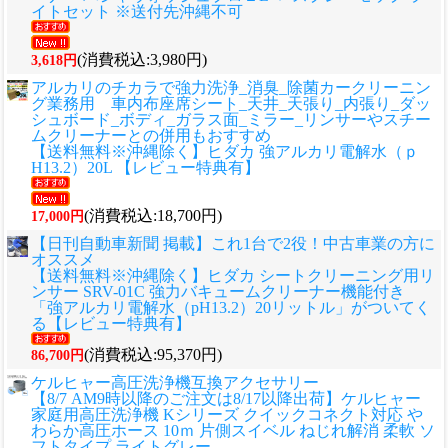
イトセット ※送付先沖縄不可
(消費税込:3,980円)
3,618円
アルカリのチカラで強力洗浄_消臭_除菌カークリーニン
グ業務用 車内布座席シート_天井_天張り_内張り_ダッ
シュボード_ボディ_ガラス面_ミラー_リンサーやスチー
ムクリーナーとの併用もおすすめ
【送料無料※沖縄除く】ヒダカ 強アルカリ電解水（ｐ
H13.2）20L 【レビュー特典有】
(消費税込:18,700円)
17,000円
【日刊自動車新聞 掲載】これ1台で2役！中古車業の方に
オススメ
【送料無料※沖縄除く】ヒダカ シートクリーニング用リ
ンサー SRV-01C 強力バキュームクリーナー機能付き
「強アルカリ電解水（pH13.2）20リットル」がついてく
る【レビュー特典有】
(消費税込:95,370円)
86,700円
ケルヒャー高圧洗浄機互換アクセサリー
【8/7 AM9時以降のご注文は8/17以降出荷】ケルヒャー
家庭用高圧洗浄機 Kシリーズ クイックコネクト対応 や
わらか高圧ホース 10ｍ 片側スイベル ねじれ解消 柔軟 ソ
フトタイプ ライトグレー