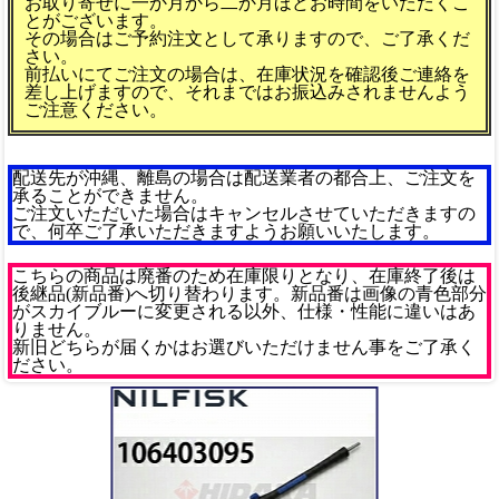
お取り寄せに一か月から二か月ほどお時間をいただくこ
とがございます。
その場合はご予約注文として承りますので、ご了承くだ
さい。
前払いにてご注文の場合は、在庫状況を確認後ご連絡を
差し上げますので、それまではお振込みされませんよう
ご注意ください。
配送先が沖縄、離島の場合は配送業者の都合上、ご注文を
承ることができません。
ご注文いただいた場合はキャンセルさせていただきますの
で、何卒ご了承いただきますようお願いいたします。
こちらの商品は廃番のため在庫限りとなり、在庫終了後は
後継品(新品番)へ切り替わります。新品番は画像の青色部分
がスカイブルーに変更される以外、仕様・性能に違いはあ
りません。
新旧どちらが届くかはお選びいただけません事をご了承く
ださい。