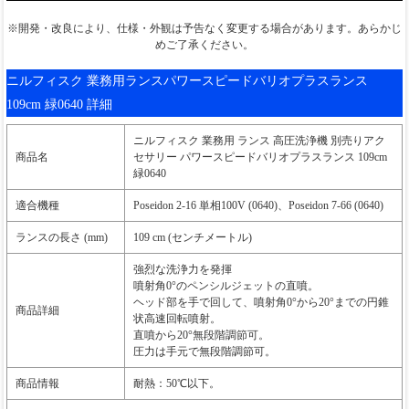
※開発・改良により、仕様・外観は予告なく変更する場合があります。あらかじ
めご了承ください。
ニルフィスク 業務用ランスパワースピードバリオプラスランス
109cm 緑0640 詳細
ニルフィスク 業務用 ランス 高圧洗浄機 別売りアク
商品名
セサリー パワースピードバリオプラスランス 109cm
緑0640
適合機種
Poseidon 2-16 単相100V (0640)、Poseidon 7-66 (0640)
ランスの長さ (mm)
109 cm (センチメートル)
強烈な洗浄力を発揮
噴射角0°のペンシルジェットの直噴。
ヘッド部を手で回して、噴射角0°から20°までの円錐
商品詳細
状高速回転噴射。
直噴から20°無段階調節可。
圧力は手元で無段階調節可。
商品情報
耐熱：50℃以下。