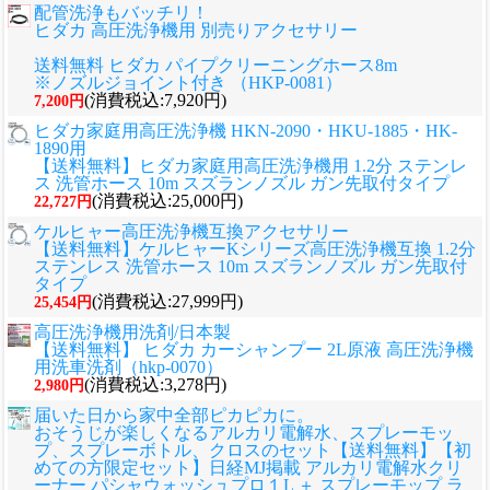
配管洗浄もバッチリ！
ヒダカ 高圧洗浄機用 別売りアクセサリー
送料無料 ヒダカ パイプクリーニングホース8m
※ノズルジョイント付き （HKP-0081）
(消費税込:7,920円)
7,200円
ヒダカ家庭用高圧洗浄機 HKN-2090・HKU-1885・HK-
1890用
【送料無料】ヒダカ家庭用高圧洗浄機用 1.2分 ステンレ
ス 洗管ホース 10m スズランノズル ガン先取付タイプ
(消費税込:25,000円)
22,727円
ケルヒャー高圧洗浄機互換アクセサリー
【送料無料】ケルヒャーKシリーズ高圧洗浄機互換 1.2分
ステンレス 洗管ホース 10m スズランノズル ガン先取付
タイプ
(消費税込:27,999円)
25,454円
高圧洗浄機用洗剤/日本製
【送料無料】 ヒダカ カーシャンプー 2L原液 高圧洗浄機
用洗車洗剤（hkp-0070）
(消費税込:3,278円)
2,980円
届いた日から家中全部ピカピカに。
おそうじが楽しくなるアルカリ電解水、スプレーモッ
プ、スプレーボトル、クロスのセット
【送料無料】【初
めての方限定セット】日経MJ掲載 アルカリ電解水クリ
ーナー パシャウォッシュプロ１L ＋ スプレーモップ ラ