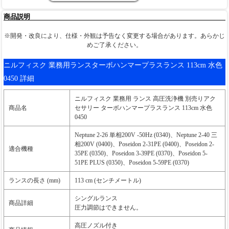
商品説明
※開発・改良により、仕様・外観は予告なく変更する場合があります。あらかじ
めご了承ください。
ニルフィスク 業務用ランスターボハンマープラスランス 113cm 水色
0450 詳細
ニルフィスク 業務用 ランス 高圧洗浄機 別売りアク
商品名
セサリー ターボハンマープラスランス 113cm 水色
0450
Neptune 2-26 単相200V -50Hz (0340)、Neptune 2-40 三
相200V (0400)、Poseidon 2-31PE (0400)、Poseidon 2-
適合機種
35PE (0350)、Poseidon 3-39PE (0370)、Poseidon 5-
51PE PLUS (0350)、Poseidon 5-59PE (0370)
ランスの長さ (mm)
113 cm (センチメートル)
シングルランス
商品詳細
圧力調節はできません。
高圧ノズル付き