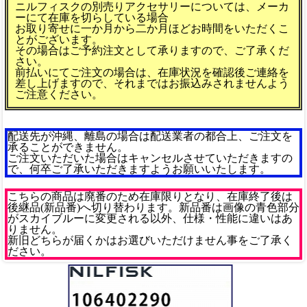
ニルフィスクの別売りアクセサリーについては、メーカ
ーにて在庫を切らしている場合
お取り寄せに一か月から二か月ほどお時間をいただくこ
とがございます。
その場合はご予約注文として承りますので、ご了承くだ
さい。
前払いにてご注文の場合は、在庫状況を確認後ご連絡を
差し上げますので、それまではお振込みされませんよう
ご注意ください。
配送先が沖縄、離島の場合は配送業者の都合上、ご注文を
承ることができません。
ご注文いただいた場合はキャンセルさせていただきますの
で、何卒ご了承いただきますようお願いいたします。
こちらの商品は廃番のため在庫限りとなり、在庫終了後は
後継品(新品番)へ切り替わります。新品番は画像の青色部分
がスカイブルーに変更される以外、仕様・性能に違いはあ
りません。
新旧どちらが届くかはお選びいただけません事をご了承く
ださい。