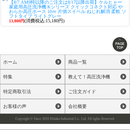
【8/7 AM9時以降のご注文は8/17以降出荷】ケルヒャー
家庭用高圧洗浄機 Kシリーズ クイックコネクト対応 や
わらか高圧ホース 10ｍ 片側スイベル ねじれ解消 柔軟 ソ
フトタイプ ライトグレー
(消費税込:15,180円)
13,800円
ホーム
商品一覧
特集
教えて！高圧洗浄機
特定商取引法
ご注文ガイド
お客様の声
会社概要
Copyright © Since 2016 Hidaka Industrial Co., Ltd. All rights Reserved.