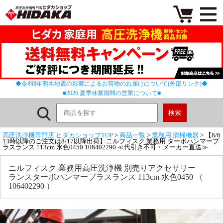
◆令和8年熊本地震の影響によるお荷物のお届けについて(外部リンク)◆
■2026 夏季休業期間の営業について■
高圧洗浄機専門店 ヒダカショップTOP
>
商品一覧
>
業務用 清掃機器
> 【8/6
13時以降のご注文は8/17以降出荷】ニルフィスク 業務用 ターボハンマープ
ラスランス 113cm 水色0450 106402290 ≪代引き不可・メーカー直送≫
ニルフィスク 業務用高圧洗浄機 別売りアクセサリー
ランスターボハンマープラスランス 113cm 水色0450 （
106402290 ）