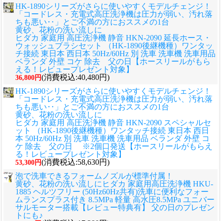
HK-1890シリーズがさらに使いやすくモデルチェンジ！
「コードレス・充電式高圧洗浄機は圧力が弱い、汚れ落
ちも悪い‥」とご不満の方におススメの1台
黄砂、花粉の洗い流しに
ヒダカ 家庭用 高圧洗浄機 静音 HKN-2090 延長ホース・
ウォッシュブラシセット （HK-1890後継機種）ワンタッ
チ接続 東日本 西日本 50Hz/60Hz 別 洗車 洗車機 洗車用品
ベランダ 外壁 コケ 除去 父の日【ホースリールがもら
える！レビュープレゼント対象】
(消費税込:40,480円)
36,800円
HK-1890シリーズがさらに使いやすくモデルチェンジ！
「コードレス・充電式高圧洗浄機は圧力が弱い、汚れ落
ちも悪い‥」とご不満の方におススメの1台
黄砂、花粉の洗い流しに
ヒダカ 家庭用 高圧洗浄機 静音 HKN-2090 スペシャルセ
ット （HK-1890後継機種）ワンタッチ接続 東日本 西日
本 50Hz/60Hz 別 洗車 洗車機 洗車用品 ベランダ 外壁 コ
ケ 除去 父の日 ※2個口発送【ホースリールがもらえ
る！レビュープレゼント対象】
(消費税込:58,630円)
53,300円
泡で洗車できるフォームノズルが標準付属！
黄砂、花粉の洗い流しに
ヒダカ 家庭用高圧洗浄機 HKU-
1885 ヘルツフリー (50Hz60Hz共有)洗車に便利なフォー
ムランスプラス付き 8.5MPa 軽量 高水圧8.5MPa ユニバー
サルモーター搭載【レビュー特典有】 父の日のプレゼン
トにも♪