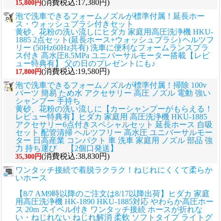
(消費税込:17,380円)
15,800円
泡で洗車できるフォームノズルが標準付属！延長ホー
ス・ウォッシュブラシ付きセット
黄砂、花粉の洗い流しに
ヒダカ 家庭用高圧洗浄機 HKU-
1885 2点セット(延長ホース+ウォッシュブラシ) ヘルツフ
リー (50Hz60Hz共有) 洗車に便利なフォームランスプラ
ス付き 高水圧8.5MPa ユニバーサルモーター搭載【レビ
ュー特典有】 父の日のプレゼントにも♪
(消費税込:19,580円)
17,800円
泡で洗車できるフォームノズルが標準付属！掃除 100v
パーツ 簡易 ため水 アクセサリー 高圧 ノズル 電動 強い
シャンプー 手持ち
黄砂、花粉の洗い流しに
【カーシャンプーがもらえる！
レビュー特典有】ヒダカ 家庭用 高圧洗浄機 HKU-1885
アクセサリー6点付きスペシャルセット 延長ホース 自吸
セット 配管清掃 ヘルツフリー 高水圧 ユニバーサルモー
ター 日高産業 コンパクト 車 洗車 家庭用 ノズル 部品 強
力 持ち運び 【2個口発送】
(消費税込:38,830円)
35,300円
ワンタッチ接続で着脱ラクラク！ねじれにくくて柔らか
いホース
【8/7 AM9時以降のご注文は8/17以降出荷】ヒダカ 家庭
用高圧洗浄機 HK-1890 HKU-1885対応 やわらか高圧ホー
ス 20m スイベル付き ワンタッチ接続 ホースが折れな
い・ねじれない ねじれ解消 柔軟 ソフトタイプ ライトグ