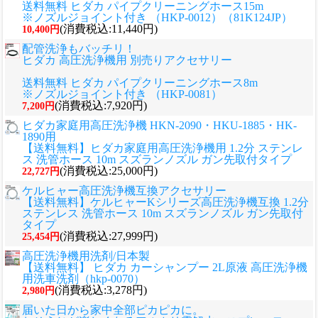
送料無料 ヒダカ パイプクリーニングホース15m
※ノズルジョイント付き （HKP-0012）（81K124JP）
(消費税込:11,440円)
10,400円
配管洗浄もバッチリ！
ヒダカ 高圧洗浄機用 別売りアクセサリー
送料無料 ヒダカ パイプクリーニングホース8m
※ノズルジョイント付き （HKP-0081）
(消費税込:7,920円)
7,200円
ヒダカ家庭用高圧洗浄機 HKN-2090・HKU-1885・HK-
1890用
【送料無料】ヒダカ家庭用高圧洗浄機用 1.2分 ステンレ
ス 洗管ホース 10m スズランノズル ガン先取付タイプ
(消費税込:25,000円)
22,727円
ケルヒャー高圧洗浄機互換アクセサリー
【送料無料】ケルヒャーKシリーズ高圧洗浄機互換 1.2分
ステンレス 洗管ホース 10m スズランノズル ガン先取付
タイプ
(消費税込:27,999円)
25,454円
高圧洗浄機用洗剤/日本製
【送料無料】 ヒダカ カーシャンプー 2L原液 高圧洗浄機
用洗車洗剤（hkp-0070）
(消費税込:3,278円)
2,980円
届いた日から家中全部ピカピカに。