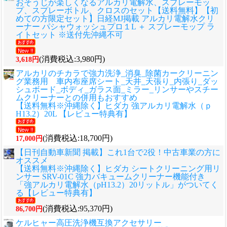
おそうじが楽しくなるアルカリ電解水、スプレーモッ
プ、スプレーボトル、クロスのセット
【送料無料】【初
めての方限定セット】日経MJ掲載 アルカリ電解水クリ
ーナー パシャウォッシュプロ１L ＋ スプレーモップ ラ
イトセット ※送付先沖縄不可
(消費税込:3,980円)
3,618円
アルカリのチカラで強力洗浄_消臭_除菌カークリーニン
グ業務用 車内布座席シート_天井_天張り_内張り_ダッ
シュボード_ボディ_ガラス面_ミラー_リンサーやスチー
ムクリーナーとの併用もおすすめ
【送料無料※沖縄除く】ヒダカ 強アルカリ電解水（ｐ
H13.2）20L 【レビュー特典有】
(消費税込:18,700円)
17,000円
【日刊自動車新聞 掲載】これ1台で2役！中古車業の方に
オススメ
【送料無料※沖縄除く】ヒダカ シートクリーニング用リ
ンサー SRV-01C 強力バキュームクリーナー機能付き
「強アルカリ電解水（pH13.2）20リットル」がついてく
る【レビュー特典有】
(消費税込:95,370円)
86,700円
ケルヒャー高圧洗浄機互換アクセサリー