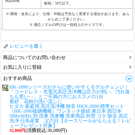
商品情報
耐熱：50℃以下。
※ 開発・改良により、仕様・外観は予告なく変更する場合があります。あら
かじめご了承ください。
※ 適応ノズルの呼びは一段程上のサイズです。
レビューを書く
商品についてのお問い合わせ
お気に入りに登録
おすすめ商品
HK-1890シリーズがさらに使いやすくモデルチェンジ！
「コードレス・充電式高圧洗浄機は圧力が弱い、汚れ落
ちも悪い‥」とご不満の方におススメの1台
黄砂、花粉の洗い流しに
ヒダカ 家庭用 高圧洗浄機 静音 HKN-2090 標準セット
（HK-1890後継機種）ワンタッチ接続 東日本 西日本
50Hz/60Hz 別 洗車 洗車機 洗車用品 外壁 コケ 除去 高圧
洗浄 日高産業 父の日【ホースリールがもらえる！レビ
ュープレゼント対象】
(消費税込:36,080円)
32,800円